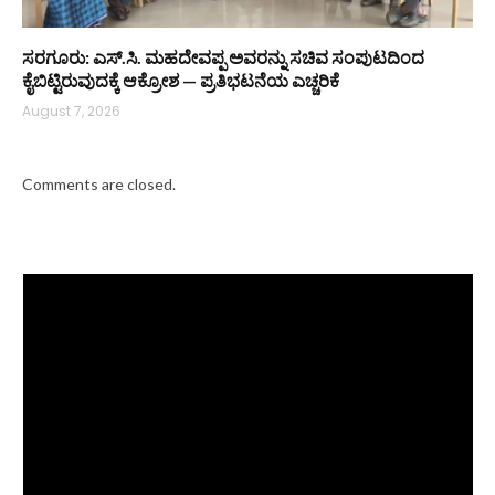
ಸರಗೂರು: ಎಸ್.ಸಿ. ಮಹದೇವಪ್ಪ ಅವರನ್ನು ಸಚಿವ ಸಂಪುಟದಿಂದ
ಕೈಬಿಟ್ಟಿರುವುದಕ್ಕೆ ಆಕ್ರೋಶ — ಪ್ರತಿಭಟನೆಯ ಎಚ್ಚರಿಕೆ
August 7, 2026
Comments are closed.