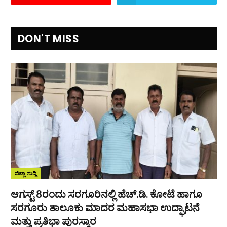
DON'T MISS
ಜಿಲ್ಲಾ ಸುದ್ದಿ
ಆಗಸ್ಟ್ 8ರಂದು ಸರಗೂರಿನಲ್ಲಿ ಹೆಚ್.ಡಿ. ಕೋಟೆ ಹಾಗೂ
ಸರಗೂರು ತಾಲೂಕು ಮಾದರ ಮಹಾಸಭಾ ಉದ್ಘಾಟನೆ
ಮತ್ತು ಪ್ರತಿಭಾ ಪುರಸ್ಕಾರ