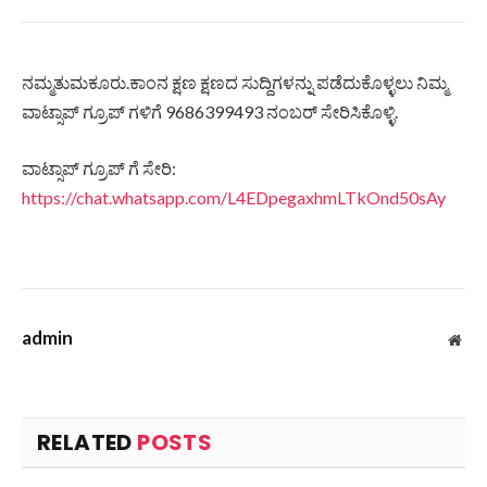
ನಮ್ಮತುಮಕೂರು.ಕಾಂನ ಕ್ಷಣ ಕ್ಷಣದ ಸುದ್ದಿಗಳನ್ನು ಪಡೆದುಕೊಳ್ಳಲು ನಿಮ್ಮ
ವಾಟ್ಸಾಪ್ ಗ್ರೂಪ್ ಗಳಿಗೆ 9686399493 ನಂಬರ್ ಸೇರಿಸಿಕೊಳ್ಳಿ.
ವಾಟ್ಸಾಪ್ ಗ್ರೂಪ್ ಗೆ ಸೇರಿ:
https://chat.whatsapp.com/L4EDpegaxhmLTkOnd50sAy
admin
Web
RELATED
POSTS