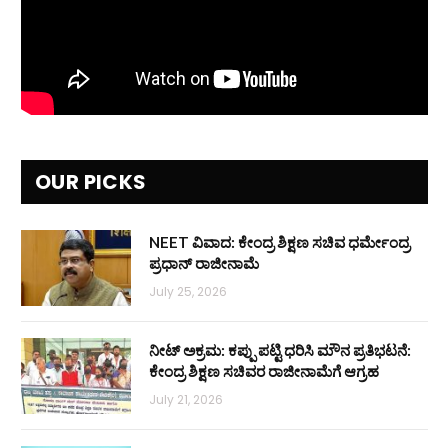
OUR PICKS
NEET ವಿವಾದ: ಕೇಂದ್ರ ಶಿಕ್ಷಣ ಸಚಿವ ಧರ್ಮೇಂದ್ರ
ಪ್ರಧಾನ್ ರಾಜೀನಾಮೆ
July 25, 2026
ನೀಟ್ ಅಕ್ರಮ: ಕಪ್ಪು ಪಟ್ಟಿ ಧರಿಸಿ ಮೌನ ಪ್ರತಿಭಟನೆ:
ಕೇಂದ್ರ ಶಿಕ್ಷಣ ಸಚಿವರ ರಾಜೀನಾಮೆಗೆ ಆಗ್ರಹ
July 21, 2026