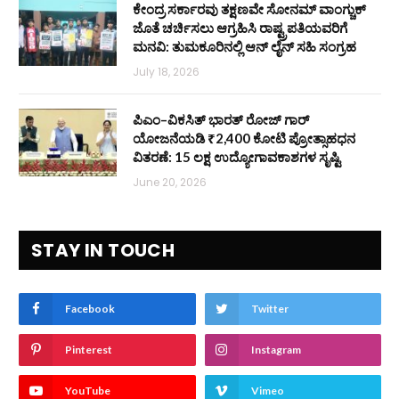
ಕೇಂದ್ರ ಸರ್ಕಾರವು ತಕ್ಷಣವೇ ಸೋನಮ್ ವಾಂಗ್ಚುಕ್
ಜೊತೆ ಚರ್ಚಿಸಲು ಆಗ್ರಹಿಸಿ ರಾಷ್ಟ್ರಪತಿಯವರಿಗೆ
ಮನವಿ: ತುಮಕೂರಿನಲ್ಲಿ ಆನ್‌ ಲೈನ್ ಸಹಿ ಸಂಗ್ರಹ
July 18, 2026
ಪಿಎಂ–ವಿಕಸಿತ್ ಭಾರತ್ ರೋಜ್‌ ಗಾರ್
ಯೋಜನೆಯಡಿ ₹2,400 ಕೋಟಿ ಪ್ರೋತ್ಸಾಹಧನ
ವಿತರಣೆ: 15 ಲಕ್ಷ ಉದ್ಯೋಗಾವಕಾಶಗಳ ಸೃಷ್ಟಿ
June 20, 2026
STAY IN TOUCH
Facebook
Twitter
Pinterest
Instagram
YouTube
Vimeo