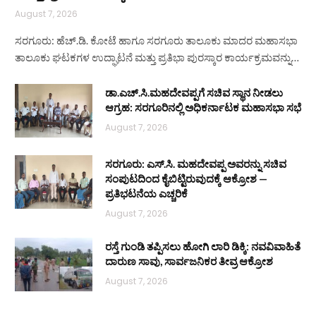
August 7, 2026
ಸರಗೂರು: ಹೆಚ್.ಡಿ. ಕೋಟೆ ಹಾಗೂ ಸರಗೂರು ತಾಲೂಕು ಮಾದರ ಮಹಾಸಭಾ
ತಾಲೂಕು ಘಟಕಗಳ ಉದ್ಘಾಟನೆ ಮತ್ತು ಪ್ರತಿಭಾ ಪುರಸ್ಕಾರ ಕಾರ್ಯಕ್ರಮವನ್ನು…
ಡಾ.ಎಚ್.ಸಿ.ಮಹದೇವಪ್ಪಗೆ ಸಚಿವ ಸ್ಥಾನ ನೀಡಲು
ಆಗ್ರಹ: ಸರಗೂರಿನಲ್ಲಿ ಅಧಿಕರ್ನಾಟಕ ಮಹಾಸಭಾ ಸಭೆ
August 7, 2026
ಸರಗೂರು: ಎಸ್.ಸಿ. ಮಹದೇವಪ್ಪ ಅವರನ್ನು ಸಚಿವ
ಸಂಪುಟದಿಂದ ಕೈಬಿಟ್ಟಿರುವುದಕ್ಕೆ ಆಕ್ರೋಶ —
ಪ್ರತಿಭಟನೆಯ ಎಚ್ಚರಿಕೆ
August 7, 2026
ರಸ್ತೆ ಗುಂಡಿ ತಪ್ಪಿಸಲು ಹೋಗಿ ಲಾರಿ ಡಿಕ್ಕಿ: ನವವಿವಾಹಿತೆ
ದಾರುಣ ಸಾವು, ಸಾರ್ವಜನಿಕರ ತೀವ್ರ ಆಕ್ರೋಶ
August 7, 2026