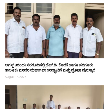
ಆಗಸ್ಟ್ 8ರಂದು ಸರಗೂರಿನಲ್ಲಿ ಹೆಚ್.ಡಿ. ಕೋಟೆ ಹಾಗೂ ಸರಗೂರು
ತಾಲೂಕು ಮಾದರ ಮಹಾಸಭಾ ಉದ್ಘಾಟನೆ ಮತ್ತು ಪ್ರತಿಭಾ ಪುರಸ್ಕಾರ
August 7, 2026