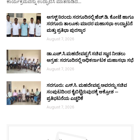
ಕಾರ್ಯಕ್ರಮವನ್ನು ಉದ್ಘಾಟಿಸಿ ಮಾತನಾಡಿದ…
ಆಗಸ್ಟ್ 8ರಂದು ಸರಗೂರಿನಲ್ಲಿ ಹೆಚ್.ಡಿ. ಕೋಟೆ ಹಾಗೂ
ಸರಗೂರು ತಾಲೂಕು ಮಾದರ ಮಹಾಸಭಾ ಉದ್ಘಾಟನೆ
ಮತ್ತು ಪ್ರತಿಭಾ ಪುರಸ್ಕಾರ
August 7, 2026
ಡಾ.ಎಚ್.ಸಿ.ಮಹದೇವಪ್ಪಗೆ ಸಚಿವ ಸ್ಥಾನ ನೀಡಲು
ಆಗ್ರಹ: ಸರಗೂರಿನಲ್ಲಿ ಅಧಿಕರ್ನಾಟಕ ಮಹಾಸಭಾ ಸಭೆ
August 7, 2026
ಸರಗೂರು: ಎಸ್.ಸಿ. ಮಹದೇವಪ್ಪ ಅವರನ್ನು ಸಚಿವ
ಸಂಪುಟದಿಂದ ಕೈಬಿಟ್ಟಿರುವುದಕ್ಕೆ ಆಕ್ರೋಶ —
ಪ್ರತಿಭಟನೆಯ ಎಚ್ಚರಿಕೆ
August 7, 2026