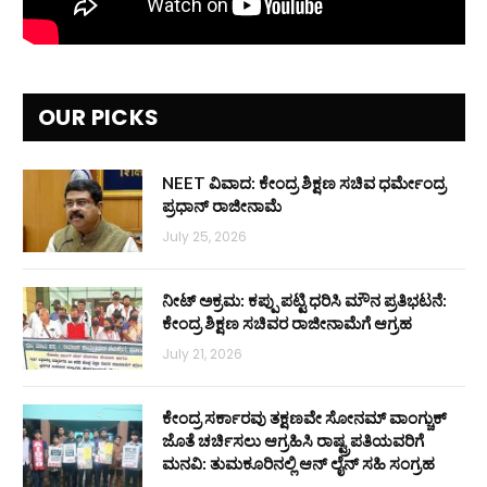
OUR PICKS
NEET ವಿವಾದ: ಕೇಂದ್ರ ಶಿಕ್ಷಣ ಸಚಿವ ಧರ್ಮೇಂದ್ರ
ಪ್ರಧಾನ್ ರಾಜೀನಾಮೆ
July 25, 2026
ನೀಟ್ ಅಕ್ರಮ: ಕಪ್ಪು ಪಟ್ಟಿ ಧರಿಸಿ ಮೌನ ಪ್ರತಿಭಟನೆ:
ಕೇಂದ್ರ ಶಿಕ್ಷಣ ಸಚಿವರ ರಾಜೀನಾಮೆಗೆ ಆಗ್ರಹ
July 21, 2026
ಕೇಂದ್ರ ಸರ್ಕಾರವು ತಕ್ಷಣವೇ ಸೋನಮ್ ವಾಂಗ್ಚುಕ್
ಜೊತೆ ಚರ್ಚಿಸಲು ಆಗ್ರಹಿಸಿ ರಾಷ್ಟ್ರಪತಿಯವರಿಗೆ
ಮನವಿ: ತುಮಕೂರಿನಲ್ಲಿ ಆನ್‌ ಲೈನ್ ಸಹಿ ಸಂಗ್ರಹ