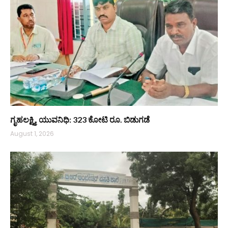
ಗೃಹಲಕ್ಷ್ಮಿ, ಯುವನಿಧಿ: 323 ಕೋಟಿ ರೂ. ಬಿಡುಗಡೆ
August 1, 2026