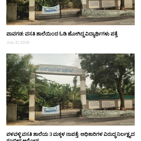
ಪಾವಗಡ: ವಸತಿ ಶಾಲೆಯಿಂದ ಓಡಿ ಹೋಗಿದ್ದ ವಿದ್ಯಾರ್ಥಿಗಳು ಪತ್ತೆ
July 31, 2026
ಪಳವಳ್ಳಿ ವಸತಿ ಶಾಲೆಯ 3 ಮಕ್ಕಳ ನಾಪತ್ತೆ: ಅಧಿಕಾರಿಗಳ ವಿರುದ್ಧ ನಿರ್ಲಕ್ಷ್ಯದ
ಗಂಭೀರ ಆರೋಪ