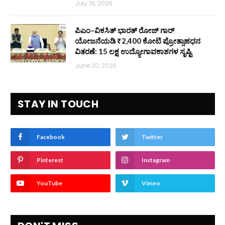
July 18, 2026
ಪಿಎಂ–ವಿಕಸಿತ್ ಭಾರತ್ ರೋಜ್‌ ಗಾರ್
ಯೋಜನೆಯಡಿ ₹2,400 ಕೋಟಿ ಪ್ರೋತ್ಸಾಹಧನ
ವಿತರಣೆ: 15 ಲಕ್ಷ ಉದ್ಯೋಗಾವಕಾಶಗಳ ಸೃಷ್ಟಿ
June 20, 2026
STAY IN TOUCH
Facebook
Twitter
Pinterest
Instagram
YouTube
Vimeo