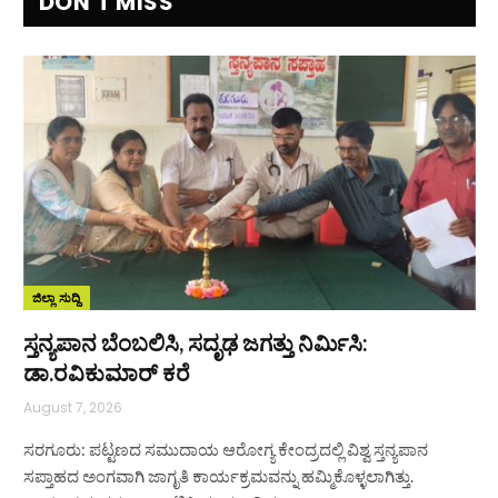
DON'T MISS
ಜಿಲ್ಲಾ ಸುದ್ದಿ
ಸ್ತನ್ಯಪಾನ ಬೆಂಬಲಿಸಿ, ಸದೃಢ ಜಗತ್ತು ನಿರ್ಮಿಸಿ:
ಡಾ.ರವಿಕುಮಾರ್ ಕರೆ
August 7, 2026
ಸರಗೂರು: ಪಟ್ಟಣದ ಸಮುದಾಯ ಆರೋಗ್ಯ ಕೇಂದ್ರದಲ್ಲಿ ವಿಶ್ವ ಸ್ತನ್ಯಪಾನ
ಸಪ್ತಾಹದ ಅಂಗವಾಗಿ ಜಾಗೃತಿ ಕಾರ್ಯಕ್ರಮವನ್ನು ಹಮ್ಮಿಕೊಳ್ಳಲಾಗಿತ್ತು.