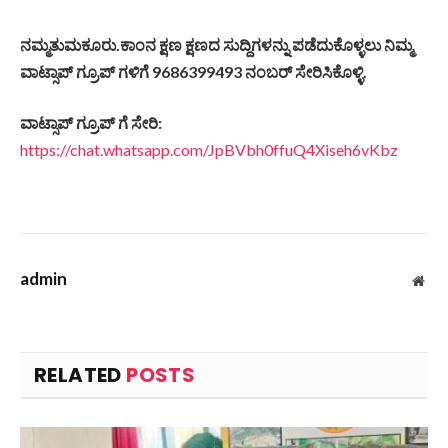
ನಮ್ಮತುಮಕೂರು
.
ಕಾಂನ
ಕ್ಷಣ
ಕ್ಷಣದ
ಸುದ್ದಿಗಳನ್ನು
ಪಡೆದುಕೊಳ್ಳಲು
ನಿಮ್ಮ
ವಾಟ್ಸಾಪ್
ಗ್ರೂಪ್
ಗಳಿಗೆ
9686399493
ನಂಬರ್
ಸೇರಿಸಿಕೊಳ್ಳಿ
.
ವಾಟ್ಸಾಪ್
ಗ್ರೂಪ್
ಗೆ
ಸೇರಿ
:
https://chat.whatsapp.com/JpBVbh0ffuQ4Xiseh6vKbz
admin
Web
RELATED
POSTS