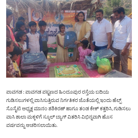
ಪಾವಗಡ : ಪಾವಗಡ ಪಟ್ಟಣದ ಹಿಂದೂಪುರ ರಸ್ತೆಯ ಬದಿಯ
ಗುಡಿಸಲುಗಳಲ್ಲಿ ವಾಸಿಸುತ್ತಿರುವ ನಿರ್ಗತಿಕರ ಜೊತೆಯಲ್ಲಿ ಇಂದು ಹೆಲ್ಪ್
ಸೊಸೈಟಿ ಅಧ್ಯಕ್ಷ ಮಾನಂ ಶಶಿಕಿರಣ್ ಹಾಗೂ ತಂಡ ಕೇಕ್ ಕತ್ತರಿಸಿ, ಗುಡಿಸಲು
ವಾಸಿ ಶಾಲಾ ಮಕ್ಕಳಿಗೆ ಸ್ಕೂಲ್ ಬ್ಯಾಗ್ ವಿತರಿಸಿ ವಿಭಿನ್ನವಾಗಿ ಹೊಸ
ವರ್ಷವನ್ನು ಆಚರಿಸಲಾಯಿತು.