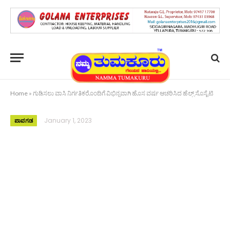
Home
»
ಗುಡಿಸಲು ವಾಸಿ ನಿರ್ಗತಿಕರೊಂದಿಗೆ ವಿಭಿನ್ನವಾಗಿ ಹೊಸ ವರ್ಷ ಆಚರಿಸಿದ ಹೆಲ್ಪ್ ಸೊಸೈಟಿ
January 1, 2023
ಪಾವಗಡ