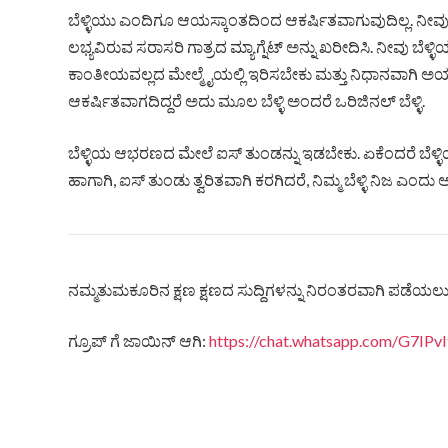
ಬೆಳ್ಳಿಯು ಎಂದಿಗೂ ಆಯಸ್ಕಾಂತದಿಂದ ಆಕರ್ಷಿತವಾಗುವುದಿಲ್ಲ. ನೀವ
ಲಭ್ಯವಿರುವ ಸರಾಸರಿ ಗಾತ್ರದ ಮ್ಯಾಗ್ನೆಟ್ ಅನ್ನು ಖರೀದಿಸಿ. ನೀ
ಕಾಂತೀಯವಲ್ಲದ ಮೇಲ್ಮೈಯಲ್ಲಿ ಇರಿಸಬೇಕು ಮತ್ತು ನಿಧಾನವಾಗಿ ಅಯಸ
ಆಕರ್ಷಿತವಾಗದಿದ್ದರೆ ಅದು ಮೂಲ ಬೆಳ್ಳಿ ಅಂದರೆ ಒರಿಜಿನಲ್‌ ಬೆಳ್ಳಿ.
ಬೆಳ್ಳಿಯ ಆಭರಣದ ಮೇಲೆ ಐಸ್ ತುಂಡನ್ನು ಇಡಬೇಕು. ಏಕೆಂದರೆ ಬೆಳ
ಹಾಗಾಗಿ, ಐಸ್ ತುಂಡು ತ್ವರಿತವಾಗಿ ಕರಗಿದರೆ, ನಿಮ್ಮ ಬೆಳ್ಳಿ ನಿಜ ಎಂದು 
ನಮ್ಮತುಮಕೂರಿನ ಕ್ಷಣ ಕ್ಷಣದ ಸುದ್ದಿಗಳನ್ನು ನಿರಂತರವಾಗಿ ಪಡೆಯಲು ನ
ಗ್ರೂಪ್ ಗೆ ಜಾಯಿನ್ ಆಗಿ:
https://chat.whatsapp.com/G7IP