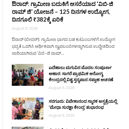
ಔರಾದ್: ಗ್ರಾಮೀಣ ಬದುಕಿಗೆ ಆಸರೆಯಾದ ‘ವಿಬಿ-ಜಿ
ರಾಮ್ ಜಿ’ ಯೋಜನೆ – 125 ದಿನಗಳ ಉದ್ಯೋಗ,
ದಿನಗೂಲಿ ₹382ಕ್ಕೆ ಏರಿಕೆ
ite
August 6, 2026
ಔರಾದ್ (ಬೀದರ್): ಗ್ರಾಮೀಣ ಭಾಗದ ಬಡ ಕುಟುಂಬಗಳಿಗೆ ಉದ್ಯೋಗ
ಭದ್ರತೆ ಒದಗಿಸಿ ಆರ್ಥಿಕವಾಗಿ ಸ್ವಾವಲಂಬಿಗಳನ್ನಾಗಿಸುವ ಉದ್ದೇಶದಿಂದ
ಜಾರಿಯಾಗಿರುವ ‘ವಿಬಿ–ಜಿ ರಾಮ್…
ಎದೆಹಾಲು ಮಗುವಿನ ಮೊದಲ ಸಂಪೂರ್ಣ
ಆಹಾರ: ಸಾಗರೆ ಪ್ರಾಥಮಿಕ ಆರೋಗ್ಯ
ಕೇಂದ್ರದಲ್ಲಿ ವಿಶ್ವ ಸ್ತನ್ಯಪಾನ ಸಪ್ತಾಹ ಆಚರಣೆ
August 6, 2026
ಸರಗೂರು: ವಿವೇಕಾನಂದ ಸ್ಮಾರಕ ಆಸ್ಪತ್ರೆಯಲ್ಲಿ
‘ಮೇಧಾ ಸುರಕ್ಷಾ ಕೇಂದ್ರ’ ಶುಭಾರಂಭ
August 6, 2026