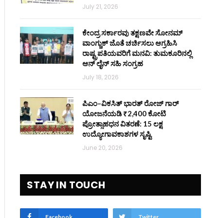
July 21, 2026
ಕೇಂದ್ರ ಸರ್ಕಾರವು ತಕ್ಷಣವೇ ಸೋನಮ್
ವಾಂಗ್ಚುಕ್ ಜೊತೆ ಚರ್ಚಿಸಲು ಆಗ್ರಹಿಸಿ
ರಾಷ್ಟ್ರಪತಿಯವರಿಗೆ ಮನವಿ: ತುಮಕೂರಿನಲ್ಲಿ
ಆನ್‌ ಲೈನ್ ಸಹಿ ಸಂಗ್ರಹ
July 18, 2026
ಪಿಎಂ–ವಿಕಸಿತ್ ಭಾರತ್ ರೋಜ್‌ ಗಾರ್
ಯೋಜನೆಯಡಿ ₹2,400 ಕೋಟಿ
ಪ್ರೋತ್ಸಾಹಧನ ವಿತರಣೆ: 15 ಲಕ್ಷ
ಉದ್ಯೋಗಾವಕಾಶಗಳ ಸೃಷ್ಟಿ
June 20, 2026
STAY IN TOUCH
Facebook
Twitter