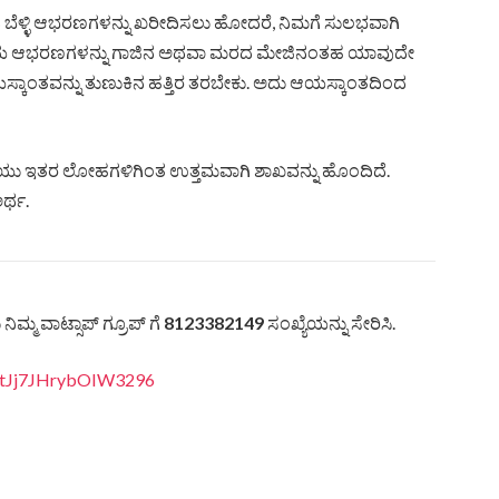
ು ಬೆಳ್ಳಿ ಆಭರಣಗಳನ್ನು ಖರೀದಿಸಲು ಹೋದರೆ, ನಿಮಗೆ ಸುಲಭವಾಗಿ
ವು ಬೆಳ್ಳಿಯ ಆಭರಣಗಳನ್ನು ಗಾಜಿನ ಅಥವಾ ಮರದ ಮೇಜಿನಂತಹ ಯಾವುದೇ
್ಕಾಂತವನ್ನು ತುಣುಕಿನ ಹತ್ತಿರ ತರಬೇಕು. ಅದು ಆಯಸ್ಕಾಂತದಿಂದ
್ಳಿಯು ಇತರ ಲೋಹಗಳಿಗಿಂತ ಉತ್ತಮವಾಗಿ ಶಾಖವನ್ನು ಹೊಂದಿದೆ.
ಅರ್ಥ.
ಿಮ್ಮ ವಾಟ್ಸಾಪ್ ಗ್ರೂಪ್ ಗೆ
8123382149
ಸಂಖ್ಯೆಯನ್ನು ಸೇರಿಸಿ.
vItJj7JHrybOIW3296