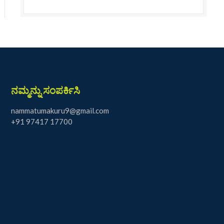
ನಮ್ಮನ್ನು ಸಂಪರ್ಕಿಸಿ
nammatumakuru9@gmail.com
+91 97417 17700