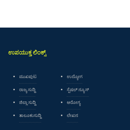
ಉಪಯುಕ್ತ ಲಿಂಕ್ಸ್
ಮುಖಪುಟ
ಉದ್ಯೋಗ
ರಾಜ್ಯ ಸುದ್ದಿ
ಸ್ಪೆಷಲ್ ನ್ಯೂಸ್
ಜಿಲ್ಲಾ ಸುದ್ದಿ
ಆರೋಗ್ಯ
ತಾಲೂಕುಸುದ್ದಿ
ಲೇಖನ