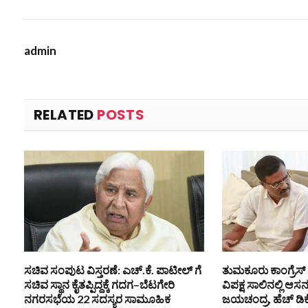
admin
RELATED
POSTS
ಸಚಿವ ಸಂಪುಟ ವಿಸ್ತರಣೆ: ಎಚ್.ಕೆ. ಪಾಟೀಲ್ ಗೆ
ತುಮಕೂರು ಕಾಂಗ್ರೆಸ್ 
ಸಚಿವ ಸ್ಥಾನ ಕೈತಪ್ಪಿದ್ದಕ್ಕೆ ಗದಗ–ಬೆಟಗೇರಿ
ವಿಪಕ್ಷ ಸಾಲಿನಲ್ಲಿ ಆಸ
ನಗರಸಭೆಯ 22 ಸದಸ್ಯರ ಸಾಮೂಹಿಕ
ಜಯಚಂದ್ರ, ಹೆಚ್ ಡಿ