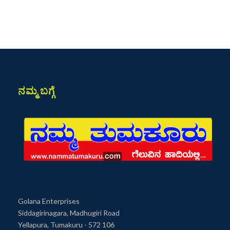
ನಮ್ಮ ಬಗ್ಗೆ
Golana Enterprises
Siddagirinagara, Madhugiri Road
Yellapura, Tumakuru - 572 106