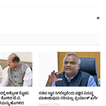
Webs
ನಲ್ಲಿ ಆಕ್ರೋಶ ಸ್ಫೋಟ:
ಸಚಿವ ಸ್ಥಾನ ಸಿಗಲಿಲ್ಲವೆಂದು ಪಕ್ಷದ ವಿರುದ್ಧ
ನ ಕೋರಿದ ಟಿ.ಬಿ.
ಮಾತಾಡುವುದು ಸರಿಯಲ್ಲ: ಪ್ರಿಯಾಂಕ್ ಖರ್ಗೆ
ಕೆಯನ್ನು ಹೊಗಳಿದ
August 5, 2026