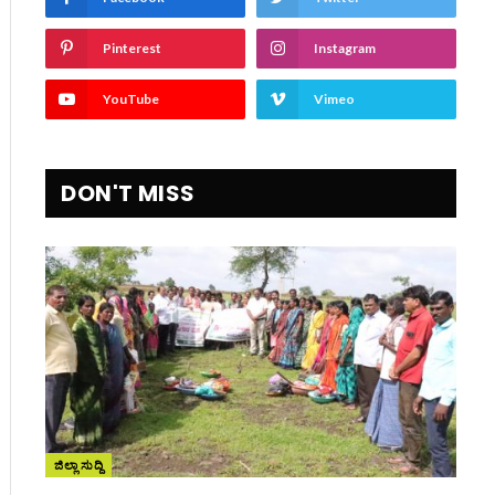
Pinterest
Instagram
YouTube
Vimeo
DON'T MISS
ಜಿಲ್ಲಾ ಸುದ್ದಿ