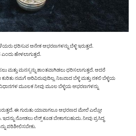
ಿಳೆಯರು ಧರಿಸುವ ಅನೇಕ ಆಭರಣಗಳನ್ನು ಬೆಳ್ಳಿ ಇರುತ್ತದೆ.
ೋಹ ಎಂದು ಹೇಳಲಾಗುತ್ತದೆ.
ಸಲು ಮತ್ತು ಮನಸ್ಸನ್ನು ಶಾಂತವಾಗಿಡಲು ಧರಿಸಲಾಗುತ್ತದೆ. ಆದರೆ
ಕುರಿತು ನಮಗೆ ಅರಿವಿರುವುದಿಲ್ಲ. ನಿಜವಾದ ಬೆಳ್ಳಿ ಮತ್ತು ನಕಲಿ ಬೆಳ್ಳಿಯ
ುಲಭ ವಿಧಾನಗಳ ಮೂಲಕ ನೀವು ಮೂಲ ಬೆಳ್ಳಿಯ ಆಭರಣಗಳನ್ನು
ಿಗೆ ಬರುತ್ತದೆ. ಈ ಗುರುತು ಯಾವಾಗಲೂ ಆಭರಣದ ಮೇಲೆ ಎಲ್ಲೋ
ು. ಇದನ್ನು ನೋಡಲು ಲೆನ್ಸ್ ಕೂಡ ಬೇಕಾಗಬಹುದು. ನೀವು ಪ್ರಸಿದ್ಧ
್ನು ಪರಿಶೀಲಿಸಬೇಕು.