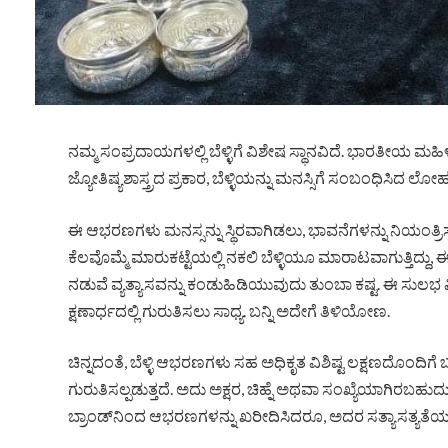
ನಮ್ಮ ಸಂಪ್ರದಾಯಗಳಲ್ಲಿ ಬೆಳ್ಳಿಗೆ ವಿಶೇಷ ಸ್ಥಾನವಿದೆ. ಭಾರತೀಯ ಮಹ
ಜ್ಯೋತಿಷ್ಯಶಾಸ್ತ್ರದ ಪ್ರಕಾರ, ಬೆಳ್ಳಿಯನ್ನು ಮನಸ್ಸಿಗೆ ಸಂಬಂಧಿಸಿದ ಲ
ಈ ಆಭರಣಗಳು ಮನಸ್ಸನ್ನು ಸ್ಥಿರವಾಗಿಡಲು, ಭಾವನೆಗಳನ್ನು ನಿಯಂತ್ರಿ
ಕೆಲವೊಮ್ಮೆ ಮಾರುಕಟ್ಟೆಯಲ್ಲಿ ನಕಲಿ ಬೆಳ್ಳಿಯೂ ಮಾರಾಟವಾಗುತ್ತಿದ್ದು, ಈ 
ನಡುವೆ ವ್ಯತ್ಯಾಸವನ್ನು ಕಂಡುಹಿಡಿಯುವುದು ತುಂಬಾ ಕಷ್ಟ. ಈ ಸ
ಕ್ಷಣಾರ್ಧದಲ್ಲಿ ಗುರುತಿಸಲು ಸಾಧ್ಯ. ಬನ್ನಿ ಅದೇಗೆ ತಿಳಿಯೋಣ.
ಚಿನ್ನದಂತೆ, ಬೆಳ್ಳಿ ಆಭರಣಗಳು ಸಹ ಅಧಿಕೃತ ವಿಶಿಷ್ಟ ಲಕ್ಷಣದೊಂದ
ಗುರುತಿಸಲ್ಪಡುತ್ತದೆ. ಅದು ಅಕ್ಷರ, ಚಿಹ್ನೆ ಅಥವಾ ಸಂಖ್ಯೆಯಾಗಿರಬಹುದ
ಬ್ರಾಂಡ್‌ನಿಂದ ಆಭರಣಗಳನ್ನು ಖರೀದಿಸಿದರೂ, ಅದರ ಸತ್ಯಾಸತ್ಯತೆಯನ