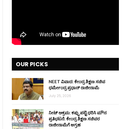
OUR PICKS
NEET ವಿವಾದ: ಕೇಂದ್ರ ಶಿಕ್ಷಣ ಸಚಿವ
ಧರ್ಮೇಂದ್ರ ಪ್ರಧಾನ್ ರಾಜೀನಾಮೆ
July 25, 2026
ನೀಟ್ ಅಕ್ರಮ: ಕಪ್ಪು ಪಟ್ಟಿ ಧರಿಸಿ ಮೌನ
ಪ್ರತಿಭಟನೆ: ಕೇಂದ್ರ ಶಿಕ್ಷಣ ಸಚಿವರ
ರಾಜೀನಾಮೆಗೆ ಆಗ್ರಹ