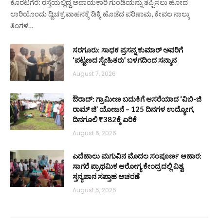
ಕೊರಟಗೆರೆ: ರಸ್ತೆಯಲ್ಲಿದ್ದ ಅಪಾಯಕಾರಿ ಗುಂಡಿಯನ್ನು ತಪ್ಪಿಸಲು ಹೋದ
ಲಾರಿಯೊಂದು ದ್ವಿಚಕ್ರ ವಾಹನಕ್ಕೆ ಡಿಕ್ಕಿ ಹೊಡೆದ ಪರಿಣಾಮ, ಕೇವಲ ನಾಲ್ಕು
ತಿಂಗಳ…
ಸರಗೂರು: ಸಾಧಕ ಪ್ರಸನ್ನ ಕುಮಾರ್ ಅವರಿಗೆ
‘ಪಟ್ಟಣದ ಸ್ನೇಹಿತರು’ ಬಳಗದಿಂದ ಸನ್ಮಾನ
August 7, 2026
ಔರಾದ್: ಗ್ರಾಮೀಣ ಬದುಕಿಗೆ ಆಸರೆಯಾದ ‘ವಿಬಿ-ಜಿ
ರಾಮ್ ಜಿ’ ಯೋಜನೆ – 125 ದಿನಗಳ ಉದ್ಯೋಗ,
ದಿನಗೂಲಿ ₹382ಕ್ಕೆ ಏರಿಕೆ
August 6, 2026
ಎದೆಹಾಲು ಮಗುವಿನ ಮೊದಲ ಸಂಪೂರ್ಣ ಆಹಾರ:
ಸಾಗರೆ ಪ್ರಾಥಮಿಕ ಆರೋಗ್ಯ ಕೇಂದ್ರದಲ್ಲಿ ವಿಶ್ವ
ಸ್ತನ್ಯಪಾನ ಸಪ್ತಾಹ ಆಚರಣೆ
August 6, 2026