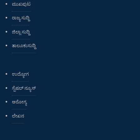
ಮುಖಪುಟ
ರಾಜ್ಯ ಸುದ್ದಿ
ಜಿಲ್ಲಾ ಸುದ್ದಿ
ತಾಲೂಕುಸುದ್ದಿ
ಉದ್ಯೋಗ
ಸ್ಪೆಷಲ್ ನ್ಯೂಸ್
ಆರೋಗ್ಯ
ಲೇಖನ