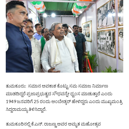
ತುಮಕೂರು: ಸಮಾನ ಅವಕಾಶ ಕೊಟ್ಟು ಸಮ ಸಮಾಜ ನಿರ್ಮಾಣ
ಮಾಡದಿದ್ದರೆ ಪ್ರಜಾಪ್ರಭುತ್ವದ ಸೌಧವನ್ನೇ ಧ್ವಂಸ ಮಾಡುತ್ತಾರೆ ಎಂದು
1949 ಜನವರಿಗೆ 25 ರಂದು ಅಂಬೇಡ್ಕರ್‌ ಹೇಳಿದ್ದರು ಎಂದು ಮುಖ್ಯಮಂತ್ರಿ
ಸಿದ್ದರಾಮಯ್ಯ ತಿಳಿಸಿದ್ದಾರೆ.
ತುಮಕೂರಿನಲ್ಲಿ ಕೆ.ಎನ್.‌ ರಾಜಣ್ಣ ಅವರ ಅಮೃತ ಮಹೋತ್ಸವ