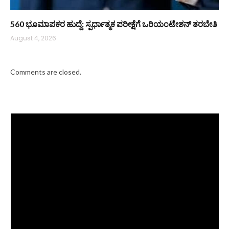
560 ಭೂಮಾಪಕರ ಹುದ್ದೆ: ಸ್ಪರ್ಧಾತ್ಮಕ ಪರೀಕ್ಷೆಗೆ ಒರಿಯಂಟೇಶನ್ ತರಬೇತಿ
August 4, 2026
Comments are closed.