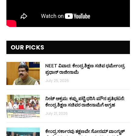
OUR PICKS
NEET ವಿವಾದ: ಕೇಂದ್ರ ಶಿಕ್ಷಣ ಸಚಿವ ಧರ್ಮೇಂದ್ರ
ಪ್ರಧಾನ್ ರಾಜೀನಾಮೆ
July 25, 2026
ನೀಟ್ ಅಕ್ರಮ: ಕಪ್ಪು ಪಟ್ಟಿ ಧರಿಸಿ ಮೌನ ಪ್ರತಿಭಟನೆ:
ಕೇಂದ್ರ ಶಿಕ್ಷಣ ಸಚಿವರ ರಾಜೀನಾಮೆಗೆ ಆಗ್ರಹ
July 21, 2026
ಕೇಂದ್ರ ಸರ್ಕಾರವು ತಕ್ಷಣವೇ ಸೋನಮ್ ವಾಂಗ್ಚುಕ್