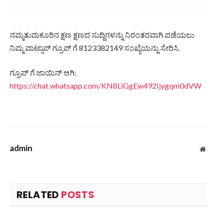
ನಮ್ಮತುಮಕೂರಿನ ಕ್ಷಣ ಕ್ಷಣದ ಸುದ್ದಿಗಳನ್ನು ನಿರಂತರವಾಗಿ ಪಡೆಯಲು
ನಿಮ್ಮ ವಾಟ್ಸಾಪ್ ಗ್ರೂಪ್ ಗೆ 8123382149 ಸಂಖ್ಯೆಯನ್ನು ಸೇರಿಸಿ.
ಗ್ರೂಪ್ ಗೆ ಜಾಯಿನ್ ಆಗಿ:
https://chat.whatsapp.com/KN8LiGgEw492Ijygqm0dVW
admin
Web
RELATED
POSTS