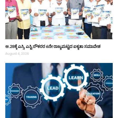
ಆ.28ಕ್ಕೆ ಎಸ್ಸಿ, ಎಸ್ಟಿ ನೌಕರರ 6ನೇ ರಾಜ್ಯಮಟ್ಟದ ಐಕ್ಯತಾ ಸಮಾವೇಶ
August 4, 2026