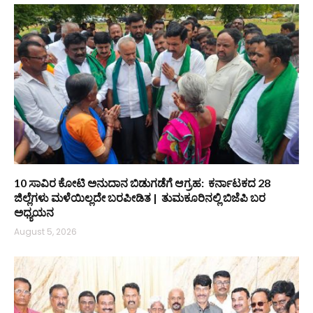
10 ಸಾವಿರ ಕೋಟಿ ಅನುದಾನ ಬಿಡುಗಡೆಗೆ ಆಗ್ರಹ: ಕರ್ನಾಟಕದ 28
ಜಿಲ್ಲೆಗಳು ಮಳೆಯಿಲ್ಲದೇ ಬರಪೀಡಿತ | ತುಮಕೂರಿನಲ್ಲಿ ಬಿಜೆಪಿ ಬರ
ಅಧ್ಯಯನ
August 5, 2026