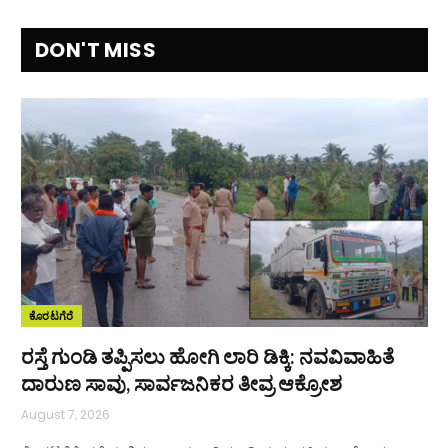
DON'T MISS
ಕೊರಟಗೆರೆ
ರಸ್ತೆ ಗುಂಡಿ ತಪ್ಪಿಸಲು ಹೋಗಿ ಲಾರಿ ಡಿಕ್ಕಿ: ನವವಿವಾಹಿತೆ
ದಾರುಣ ಸಾವು, ಸಾರ್ವಜನಿಕರ ತೀವ್ರ ಆಕ್ರೋಶ
August 7, 2026