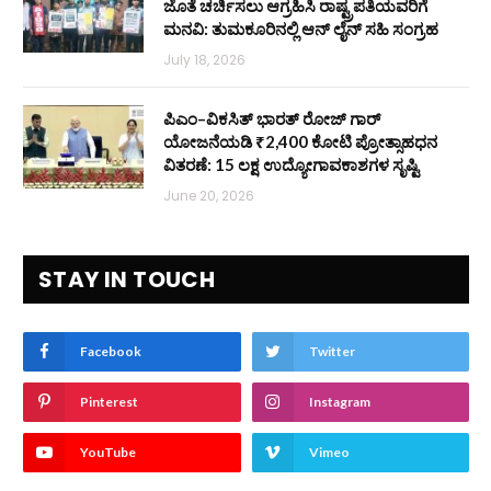
ಜೊತೆ ಚರ್ಚಿಸಲು ಆಗ್ರಹಿಸಿ ರಾಷ್ಟ್ರಪತಿಯವರಿಗೆ
ಮನವಿ: ತುಮಕೂರಿನಲ್ಲಿ ಆನ್‌ ಲೈನ್ ಸಹಿ ಸಂಗ್ರಹ
July 18, 2026
ಪಿಎಂ–ವಿಕಸಿತ್ ಭಾರತ್ ರೋಜ್‌ ಗಾರ್
ಯೋಜನೆಯಡಿ ₹2,400 ಕೋಟಿ ಪ್ರೋತ್ಸಾಹಧನ
ವಿತರಣೆ: 15 ಲಕ್ಷ ಉದ್ಯೋಗಾವಕಾಶಗಳ ಸೃಷ್ಟಿ
June 20, 2026
STAY IN TOUCH
Facebook
Twitter
Pinterest
Instagram
YouTube
Vimeo