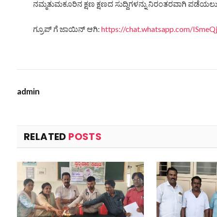
ನಮ್ಮತುಮಕೂರಿನ ಕ್ಷಣ ಕ್ಷಣದ ಸುದ್ದಿಗಳನ್ನು ನಿರಂತರವಾಗಿ ಪಡೆಯಲು ನ
ಗ್ರೂಪ್ ಗೆ ಜಾಯಿನ್ ಆಗಿ:
https://chat.whatsapp.com/ISm
admin
RELATED
POSTS