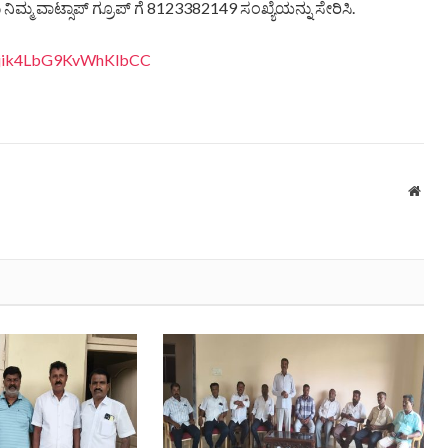
ಿಮ್ಮ ವಾಟ್ಸಾಪ್ ಗ್ರೂಪ್ ಗೆ 8123382149 ಸಂಖ್ಯೆಯನ್ನು ಸೇರಿಸಿ.
eQjik4LbG9KvWhKlbCC
Webs