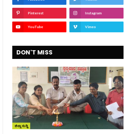
Pinterest
Instagram
YouTube
Vimeo
DON'T MISS
ite
ಜಿಲ್ಲಾ ಸುದ್ದಿ