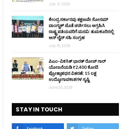
July 21, 2026
ಕೇಂದ್ರ ಸರ್ಕಾರವು ತಕ್ಷಣವೇ ಸೋನಮ್
ವಾಂಗ್ಚುಕ್ ಜೊತೆ ಚರ್ಚಿಸಲು ಆಗ್ರಹಿಸಿ
ರಾಷ್ಟ್ರಪತಿಯವರಿಗೆ ಮನವಿ: ತುಮಕೂರಿನಲ್ಲಿ
ಆನ್‌ ಲೈನ್ ಸಹಿ ಸಂಗ್ರಹ
July 18, 2026
ಪಿಎಂ–ವಿಕಸಿತ್ ಭಾರತ್ ರೋಜ್‌ ಗಾರ್
ಯೋಜನೆಯಡಿ ₹2,400 ಕೋಟಿ
ಪ್ರೋತ್ಸಾಹಧನ ವಿತರಣೆ: 15 ಲಕ್ಷ
ಉದ್ಯೋಗಾವಕಾಶಗಳ ಸೃಷ್ಟಿ
June 20, 2026
STAY IN TOUCH
Facebook
Twitter