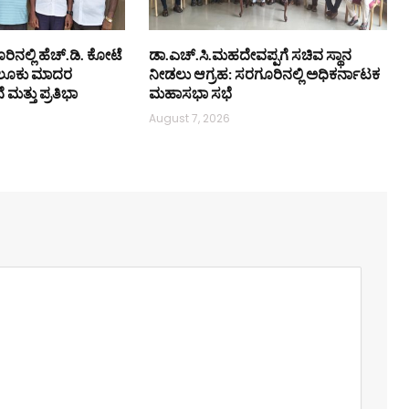
ಿನಲ್ಲಿ ಹೆಚ್.ಡಿ. ಕೋಟೆ
ಡಾ.ಎಚ್.ಸಿ.ಮಹದೇವಪ್ಪಗೆ ಸಚಿವ ಸ್ಥಾನ
ಲೂಕು ಮಾದರ
ನೀಡಲು ಆಗ್ರಹ: ಸರಗೂರಿನಲ್ಲಿ ಅಧಿಕರ್ನಾಟಕ
ತ್ತು ಪ್ರತಿಭಾ
ಮಹಾಸಭಾ ಸಭೆ
August 7, 2026