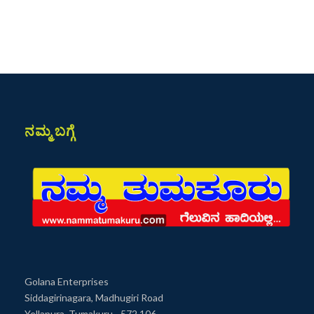
ನಮ್ಮ ಬಗ್ಗೆ
Golana Enterprises
Siddagirinagara, Madhugiri Road
Yellapura, Tumakuru - 572 106