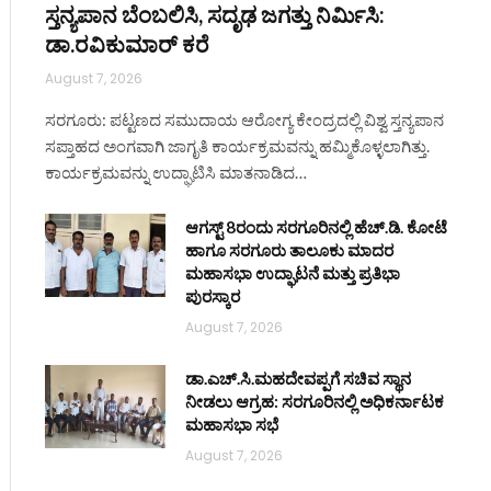
ಸ್ತನ್ಯಪಾನ ಬೆಂಬಲಿಸಿ, ಸದೃಢ ಜಗತ್ತು ನಿರ್ಮಿಸಿ:
ಡಾ.ರವಿಕುಮಾರ್ ಕರೆ
August 7, 2026
ಸರಗೂರು: ಪಟ್ಟಣದ ಸಮುದಾಯ ಆರೋಗ್ಯ ಕೇಂದ್ರದಲ್ಲಿ ವಿಶ್ವ ಸ್ತನ್ಯಪಾನ
ಸಪ್ತಾಹದ ಅಂಗವಾಗಿ ಜಾಗೃತಿ ಕಾರ್ಯಕ್ರಮವನ್ನು ಹಮ್ಮಿಕೊಳ್ಳಲಾಗಿತ್ತು.
ಕಾರ್ಯಕ್ರಮವನ್ನು ಉದ್ಘಾಟಿಸಿ ಮಾತನಾಡಿದ…
ಆಗಸ್ಟ್ 8ರಂದು ಸರಗೂರಿನಲ್ಲಿ ಹೆಚ್.ಡಿ. ಕೋಟೆ
ಹಾಗೂ ಸರಗೂರು ತಾಲೂಕು ಮಾದರ
ಮಹಾಸಭಾ ಉದ್ಘಾಟನೆ ಮತ್ತು ಪ್ರತಿಭಾ
ಪುರಸ್ಕಾರ
August 7, 2026
ಡಾ.ಎಚ್.ಸಿ.ಮಹದೇವಪ್ಪಗೆ ಸಚಿವ ಸ್ಥಾನ
ನೀಡಲು ಆಗ್ರಹ: ಸರಗೂರಿನಲ್ಲಿ ಅಧಿಕರ್ನಾಟಕ
ಮಹಾಸಭಾ ಸಭೆ
August 7, 2026