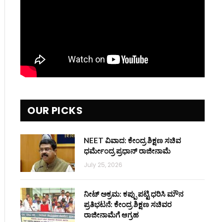
OUR PICKS
NEET ವಿವಾದ: ಕೇಂದ್ರ ಶಿಕ್ಷಣ ಸಚಿವ
ಧರ್ಮೇಂದ್ರ ಪ್ರಧಾನ್ ರಾಜೀನಾಮೆ
July 25, 2026
ನೀಟ್ ಅಕ್ರಮ: ಕಪ್ಪು ಪಟ್ಟಿ ಧರಿಸಿ ಮೌನ
ಪ್ರತಿಭಟನೆ: ಕೇಂದ್ರ ಶಿಕ್ಷಣ ಸಚಿವರ
ರಾಜೀನಾಮೆಗೆ ಆಗ್ರಹ