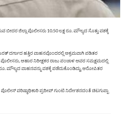
ರುವ ಬೀದರ ಜಿಲ್ಲಾ ಪೊಲೀಸರು 10.50 ಲಕ್ಷ ರೂ. ಮೌಲ್ಯದ ಸೊತ್ತು ವಶಕ್ಕೆ
ಹಜರತ್ ದರ್ಗಾದ ಹತ್ತಿರ ವಾಹನವೊಂದರಲ್ಲಿ ಅಕ್ರಮವಾಗಿ ಪಡಿತರ
ಸಿದ ಪೊಲೀಸರು, ಆಹಾರ ನಿರೀಕ್ಷಕರ ರಾಜು ಪಂಚಾಳ ಅವರ ಸಮಕ್ಷಮದಲ್ಲಿ
0 ರೂ. ಮೌಲ್ಯದ ವಾಹನವನ್ನು ವಶಕ್ಕೆ ಪಡೆದುಕೊಂಡಿದ್ದು, ಆರೋಪಿತರ
ೊಲೀಸ್ ವರಿಷ್ಠಾಧಿಕಾರಿ ಪ್ರದೀಪ್ ಗುಂಟಿ ನಿರ್ದೇಶನದಂತೆ ಚಿಟಗುಪ್ಪಾ