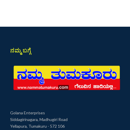
ನಮ್ಮ ಬಗ್ಗೆ
Golana Enterprises
Siddagirinagara, Madhugiri Road
Yellapura, Tumakuru - 572 106