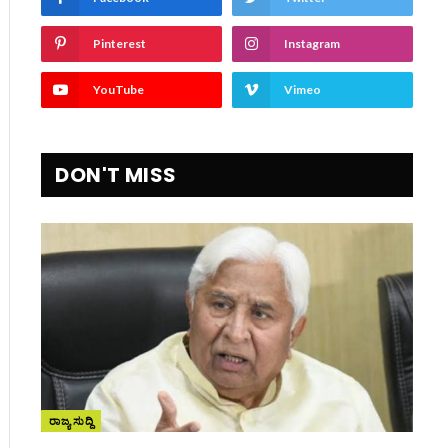
Pinterest
Instagram
YouTube
Vimeo
DON'T MISS
ite
ರಾಜ್ಯ ಸುದ್ದಿ