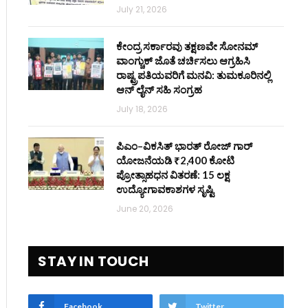
July 21, 2026
ಕೇಂದ್ರ ಸರ್ಕಾರವು ತಕ್ಷಣವೇ ಸೋನಮ್
ವಾಂಗ್ಚುಕ್ ಜೊತೆ ಚರ್ಚಿಸಲು ಆಗ್ರಹಿಸಿ
ರಾಷ್ಟ್ರಪತಿಯವರಿಗೆ ಮನವಿ: ತುಮಕೂರಿನಲ್ಲಿ
ಆನ್‌ ಲೈನ್ ಸಹಿ ಸಂಗ್ರಹ
July 18, 2026
ಪಿಎಂ–ವಿಕಸಿತ್ ಭಾರತ್ ರೋಜ್‌ ಗಾರ್
ಯೋಜನೆಯಡಿ ₹2,400 ಕೋಟಿ
ಪ್ರೋತ್ಸಾಹಧನ ವಿತರಣೆ: 15 ಲಕ್ಷ
ಉದ್ಯೋಗಾವಕಾಶಗಳ ಸೃಷ್ಟಿ
June 20, 2026
STAY IN TOUCH
Facebook
Twitter