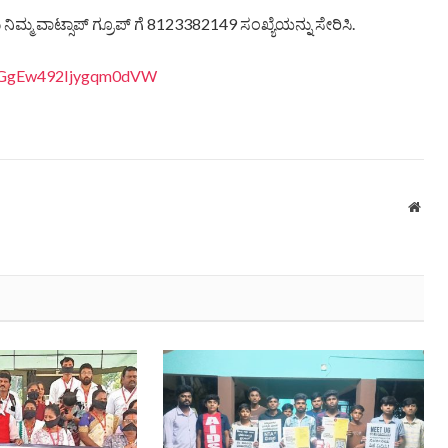
ಿಮ್ಮ ವಾಟ್ಸಾಪ್ ಗ್ರೂಪ್ ಗೆ 8123382149 ಸಂಖ್ಯೆಯನ್ನು ಸೇರಿಸಿ.
8LiGgEw492Ijygqm0dVW
Webs