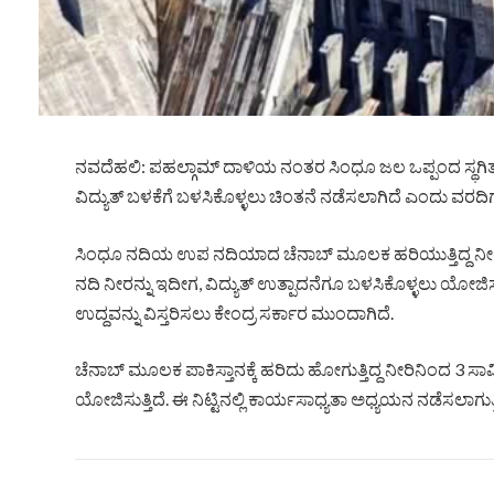
ನವದೆಹಲಿ: ಪಹಲ್ಗಾಮ್ ದಾಳಿಯ ನಂತರ ಸಿಂಧೂ ಜಲ ಒಪ್ಪಂದ ಸ್ಥಗಿತಗೊಳ
ವಿದ್ಯುತ್ ಬಳಕೆಗೆ ಬಳಸಿಕೊಳ್ಳಲು ಚಿಂತನೆ ನಡೆಸಲಾಗಿದೆ ಎಂದು ವರದಿಗಳ
ಸಿಂಧೂ ನದಿಯ ಉಪ ನದಿಯಾದ ಚೆನಾಬ್​ ಮೂಲಕ ಹರಿಯುತ್ತಿದ್ದ ನೀರನ್ನು
ನದಿ ನೀರನ್ನು ಇದೀಗ, ವಿದ್ಯುತ್​ ಉತ್ಪಾದನೆಗೂ ಬಳಸಿಕೊಳ್ಳಲು ಯೋ
ಉದ್ದವನ್ನು ವಿಸ್ತರಿಸಲು ಕೇಂದ್ರ ಸರ್ಕಾರ ಮುಂದಾಗಿದೆ.
ಚೆನಾಬ್​ ಮೂಲಕ ಪಾಕಿಸ್ತಾನಕ್ಕೆ ಹರಿದು ಹೋಗುತ್ತಿದ್ದ ನೀರಿನಿಂದ 3 ಸಾ
ಯೋಜಿಸುತ್ತಿದೆ. ಈ ನಿಟ್ಟಿನಲ್ಲಿ ಕಾರ್ಯಸಾಧ್ಯತಾ ಅಧ್ಯಯನ ನಡೆಸಲಾಗುತ್ತ