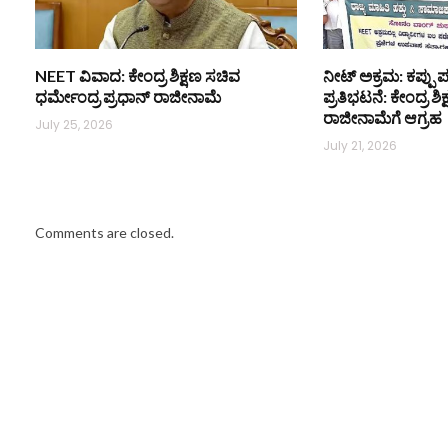
NEET ವಿವಾದ: ಕೇಂದ್ರ ಶಿಕ್ಷಣ ಸಚಿವ
ನೀಟ್ ಅಕ್ರಮ: ಕಪ್ಪು ಪ
ಧರ್ಮೇಂದ್ರ ಪ್ರಧಾನ್ ರಾಜೀನಾಮೆ
ಪ್ರತಿಭಟನೆ: ಕೇಂದ್ರ ಶ
ರಾಜೀನಾಮೆಗೆ ಆಗ್ರಹ
July 25, 2026
July 21, 2026
Comments are closed.