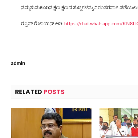
ನಮ್ಮತುಮಕೂರಿನ ಕ್ಷಣ ಕ್ಷಣದ ಸುದ್ದಿಗಳನ್ನು ನಿರಂತರವಾಗಿ ಪಡೆಯಲು ನ
ಗ್ರೂಪ್ ಗೆ ಜಾಯಿನ್ ಆಗಿ:
https://chat.whatsapp.com/KN
admin
RELATED
POSTS