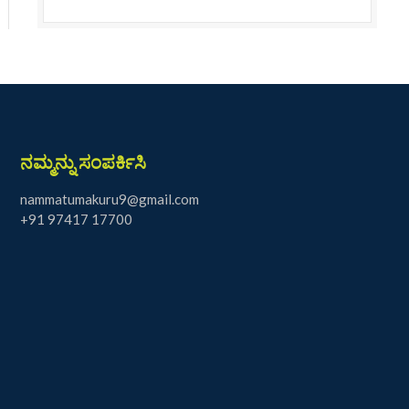
ನಮ್ಮನ್ನು ಸಂಪರ್ಕಿಸಿ
nammatumakuru9@gmail.com
+91 97417 17700