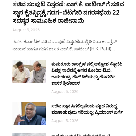
ಸಚಿವ ಸಂಪುಟ ವಿಸ್ತರಣೆ: ಎಚ್.ಕೆ. ಪಾಟೀಲ್ ಗೆ ಸಚಿವ
ಸ್ಥಾನ ಕೈತಪ್ಪಿದ್ದಕ್ಕೆ ಗದಗ–ಬೆಟಗೇರಿ ನಗರಸಭೆಯ 22
ಸದಸ್ಯರ ಸಾಮೂಹಿಕ ರಾಜೀನಾಮೆ
August 5, 2026
ಗದಗ: ಕರ್ನಾಟಕ ಸಚಿವ ಸಂಪುಟ ವಿಸ್ತರಣೆಯಲ್ಲಿ ಹಿರಿಯ ಕಾಂಗ್ರೆಸ್
ನಾಯಕ ಹಾಗೂ ಗದಗ ಶಾಸಕ ಎಚ್.ಕೆ. ಪಾಟೀಲ್ (H.K. Patil)…
ತುಮಕೂರು ಕಾಂಗ್ರೆಸ್ ನಲ್ಲಿ ಆಕ್ರೋಶ ಸ್ಫೋಟ:
ವಿಪಕ್ಷ ಸಾಲಿನಲ್ಲಿ ಆಸನ ಕೋರಿದ ಟಿ.ಬಿ.
ಜಯಚಂದ್ರ, ಹೆಚ್ ಡಿಕೆಯನ್ನು ಹೊಗಳಿದ
ಶಾಸಕ ಶ್ರೀನಿವಾಸ್
August 5, 2026
ಸಚಿವ ಸ್ಥಾನ ಸಿಗಲಿಲ್ಲವೆಂದು ಪಕ್ಷದ ವಿರುದ್ಧ
ಮಾತಾಡುವುದು ಸರಿಯಲ್ಲ: ಪ್ರಿಯಾಂಕ್ ಖರ್ಗೆ
August 5, 2026