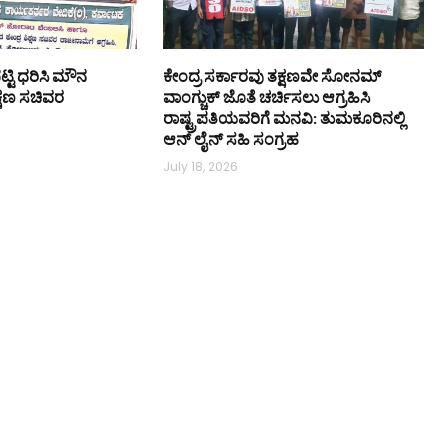
ಟ್ಟಿ ಧರಿಸಿ ಮೌನ
ಕೇಂದ್ರ ಸರ್ಕಾರವು ತಕ್ಷಣವೇ ಸೋನಮ್
ಿಕ್ಷಣ ಸಚಿವರ
ವಾಂಗ್ಚುಕ್ ಜೊತೆ ಚರ್ಚಿಸಲು ಆಗ್ರಹಿಸಿ
ರಾಷ್ಟ್ರಪತಿಯವರಿಗೆ ಮನವಿ: ತುಮಕೂರಿನಲ್ಲಿ
ಆನ್‌ ಲೈನ್ ಸಹಿ ಸಂಗ್ರಹ
July 18, 2026