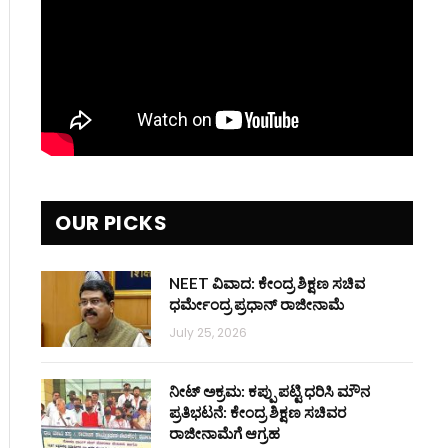
OUR PICKS
NEET ವಿವಾದ: ಕೇಂದ್ರ ಶಿಕ್ಷಣ ಸಚಿವ
ಧರ್ಮೇಂದ್ರ ಪ್ರಧಾನ್ ರಾಜೀನಾಮೆ
July 25, 2026
ನೀಟ್ ಅಕ್ರಮ: ಕಪ್ಪು ಪಟ್ಟಿ ಧರಿಸಿ ಮೌನ
ಪ್ರತಿಭಟನೆ: ಕೇಂದ್ರ ಶಿಕ್ಷಣ ಸಚಿವರ
ರಾಜೀನಾಮೆಗೆ ಆಗ್ರಹ