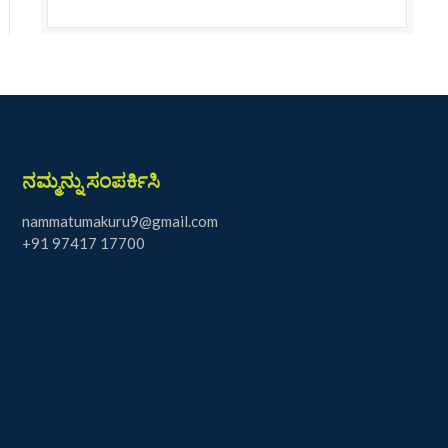
ನಮ್ಮನ್ನು ಸಂಪರ್ಕಿಸಿ
nammatumakuru9@gmail.com
+91 97417 17700