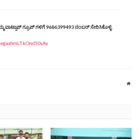
್ಮ ವಾಟ್ಸಾಪ್ ಗ್ರೂಪ್ ಗಳಿಗೆ 9686399493 ನಂಬರ್ ಸೇರಿಸಿಕೊಳ್ಳಿ.
EDpegaxhmLTkOnd50sAy
Webs