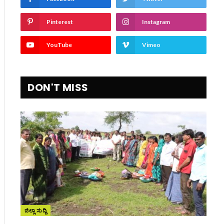
Pinterest
Instagram
YouTube
Vimeo
DON'T MISS
ite
ಜಿಲ್ಲಾ ಸುದ್ದಿ