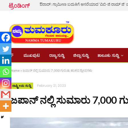
ಟ್ರೆಂಡಿಂಗ್
ಮುಖಪುಟ
ರಾಜ್ಯ ಸುದ್ದಿ
ಜಿಲ್ಲಾ ಸುದ್ದಿ
ತಾಲೂಕು ಸುದ್ದಿ
Home
»
ಜಪಾನ್‌ ನಲ್ಲಿ ಸುಮಾರು 7,000 ಗುರುತು ಹಾಕದ ದ್ವೀಪಗಳು
February 21, 2023
ರಾಷ್ಟ್ರೀಯ ಸುದ್ದಿ
ಜಪಾನ್‌ ನಲ್ಲಿ ಸುಮಾರು 7,000 