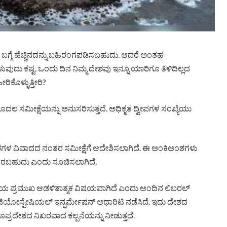
ಬಗ್ಗೆ ಹೆಚ್ಚಿನದನ್ನು ಬಹಿರಂಗಪಡಿಸಬಹುದು. ಆದರೆ ಅಂತಹ
ದು ಕಷ್ಟ. ಒಂದು ದಿನ ನಿಮ್ಮ ದೇಶವು ಇನ್ನೂ ಯಾರಿಗೂ ತಿಳಿದಿಲ್ಲದ
ಿಕೊಳ್ಳುತ್ತೀರಿ?
ದಲ ಸಮೀಕ್ಷೆಯನ್ನು ಅನುಸರಿಸುತ್ತದೆ. ಅಧಿಕೃತ ದ್ವೀಪಗಳ ಸಂಖ್ಯೆಯು
ಅಂಶಗಳ ವಿವಾದದ ನಂತರ ಸಮೀಕ್ಷೆಗೆ ಆದೇಶಿಸಲಾಗಿದೆ. ಈ ಅಂಕಿಅಂಶಗಳು
ವಾಗಿರಬಹುದು ಎಂದು ಸೂಚಿಸಲಾಗಿದೆ.
ಕ್ತಿಯ ಪ್ರಮುಖ ಆಡಳಿತಾತ್ಮಕ ವಿಷಯವಾಗಿದೆ ಎಂದು ಅಂದಿನ ಲಿಬರಲ್
ಜಿಯೋಸ್ಪೇಷಿಯಲ್ ಇನ್ಫರ್ಮೇಷನ್ ಅಥಾರಿಟಿ ನಡೆಸಿದೆ. ಇದು ದೇಶದ
ೆ ಭೂಪ್ರದೇಶದ ನಿಖರವಾದ ಕಲ್ಪನೆಯನ್ನು ನೀಡುತ್ತದೆ.