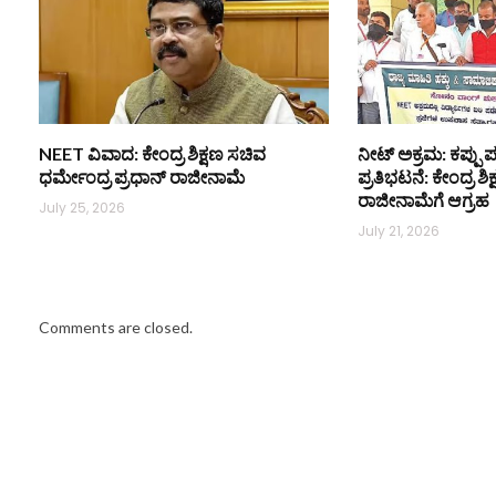
NEET ವಿವಾದ: ಕೇಂದ್ರ ಶಿಕ್ಷಣ ಸಚಿವ
ನೀಟ್ ಅಕ್ರಮ: ಕಪ್ಪು ಪ
ಧರ್ಮೇಂದ್ರ ಪ್ರಧಾನ್ ರಾಜೀನಾಮೆ
ಪ್ರತಿಭಟನೆ: ಕೇಂದ್ರ ಶ
ರಾಜೀನಾಮೆಗೆ ಆಗ್ರಹ
July 25, 2026
July 21, 2026
Comments are closed.