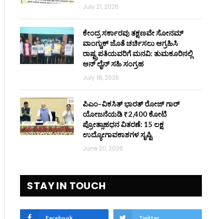
July 21, 2026
ಕೇಂದ್ರ ಸರ್ಕಾರವು ತಕ್ಷಣವೇ ಸೋನಮ್
ವಾಂಗ್ಚುಕ್ ಜೊತೆ ಚರ್ಚಿಸಲು ಆಗ್ರಹಿಸಿ
ರಾಷ್ಟ್ರಪತಿಯವರಿಗೆ ಮನವಿ: ತುಮಕೂರಿನಲ್ಲಿ
ಆನ್‌ ಲೈನ್ ಸಹಿ ಸಂಗ್ರಹ
July 18, 2026
ಪಿಎಂ–ವಿಕಸಿತ್ ಭಾರತ್ ರೋಜ್‌ ಗಾರ್
ಯೋಜನೆಯಡಿ ₹2,400 ಕೋಟಿ
ಪ್ರೋತ್ಸಾಹಧನ ವಿತರಣೆ: 15 ಲಕ್ಷ
ಉದ್ಯೋಗಾವಕಾಶಗಳ ಸೃಷ್ಟಿ
June 20, 2026
STAY IN TOUCH
Facebook
Twitter