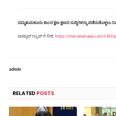
ನಮ್ಮತುಮಕೂರು.ಕಾಂನ ಕ್ಷಣ ಕ್ಷಣದ ಸುದ್ದಿಗಳನ್ನು ಪಡೆದುಕೊಳ್ಳಲು ನಿಮ
ವಾಟ್ಸಾಪ್ ಗ್ರೂಪ್ ಗೆ ಸೇರಿ:
https://chat.whatsapp.com/L4
admin
RELATED
POSTS