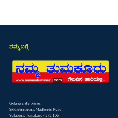
ನಮ್ಮ ಬಗ್ಗೆ
Golana Enterprises
Siddagirinagara, Madhugiri Road
Yellapura, Tumakuru - 572 106