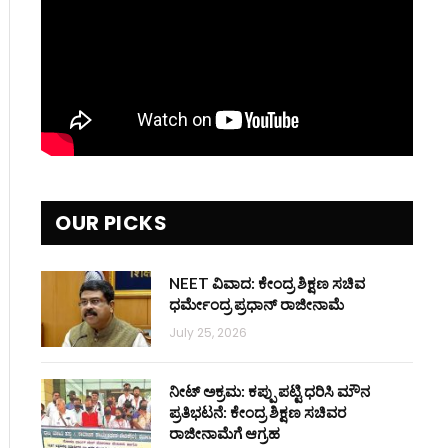
OUR PICKS
NEET ವಿವಾದ: ಕೇಂದ್ರ ಶಿಕ್ಷಣ ಸಚಿವ
ಧರ್ಮೇಂದ್ರ ಪ್ರಧಾನ್ ರಾಜೀನಾಮೆ
July 25, 2026
ನೀಟ್ ಅಕ್ರಮ: ಕಪ್ಪು ಪಟ್ಟಿ ಧರಿಸಿ ಮೌನ
ಪ್ರತಿಭಟನೆ: ಕೇಂದ್ರ ಶಿಕ್ಷಣ ಸಚಿವರ
ರಾಜೀನಾಮೆಗೆ ಆಗ್ರಹ