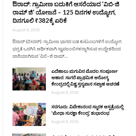
ಔರಾದ್: ಗ್ರಾಮೀಣ ಬದುಕಿಗೆ ಆಸರೆಯಾದ ‘ವಿಬಿ-ಜಿ
ರಾಮ್ ಜಿ’ ಯೋಜನೆ – 125 ದಿನಗಳ ಉದ್ಯೋಗ,
ದಿನಗೂಲಿ ₹382ಕ್ಕೆ ಏರಿಕೆ
August 6, 2026
ಔರಾದ್ (ಬೀದರ್): ಗ್ರಾಮೀಣ ಭಾಗದ ಬಡ ಕುಟುಂಬಗಳಿಗೆ ಉದ್ಯೋಗ
ಭದ್ರತೆ ಒದಗಿಸಿ ಆರ್ಥಿಕವಾಗಿ ಸ್ವಾವಲಂಬಿಗಳನ್ನಾಗಿಸುವ ಉದ್ದೇಶದಿಂದ
ಜಾರಿಯಾಗಿರುವ ‘ವಿಬಿ–ಜಿ ರಾಮ್…
ಎದೆಹಾಲು ಮಗುವಿನ ಮೊದಲ ಸಂಪೂರ್ಣ
ಆಹಾರ: ಸಾಗರೆ ಪ್ರಾಥಮಿಕ ಆರೋಗ್ಯ
ಕೇಂದ್ರದಲ್ಲಿ ವಿಶ್ವ ಸ್ತನ್ಯಪಾನ ಸಪ್ತಾಹ ಆಚರಣೆ
August 6, 2026
ಸರಗೂರು: ವಿವೇಕಾನಂದ ಸ್ಮಾರಕ ಆಸ್ಪತ್ರೆಯಲ್ಲಿ
‘ಮೇಧಾ ಸುರಕ್ಷಾ ಕೇಂದ್ರ’ ಶುಭಾರಂಭ
August 6, 2026