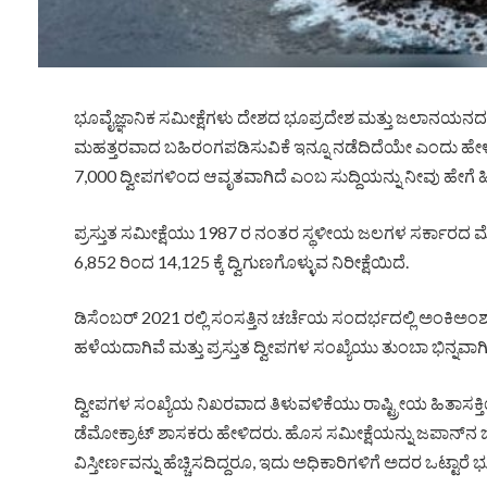
ಭೂವೈಜ್ಞಾನಿಕ ಸಮೀಕ್ಷೆಗಳು ದೇಶದ ಭೂಪ್ರದೇಶ ಮತ್ತು ಜಲಾನಯನದ 
ಮಹತ್ತರವಾದ ಬಹಿರಂಗಪಡಿಸುವಿಕೆ ಇನ್ನೂ ನಡೆದಿದೆಯೇ ಎಂದು ಹೇಳುವು
7,000 ದ್ವೀಪಗಳಿಂದ ಆವೃತವಾಗಿದೆ ಎಂಬ ಸುದ್ದಿಯನ್ನು ನೀವು ಹೇಗೆ ಹೀರ
ಪ್ರಸ್ತುತ ಸಮೀಕ್ಷೆಯು 1987 ರ ನಂತರ ಸ್ಥಳೀಯ ಜಲಗಳ ಸರ್ಕಾರದ ಮೊ
6,852 ರಿಂದ 14,125 ಕ್ಕೆ ದ್ವಿಗುಣಗೊಳ್ಳುವ ನಿರೀಕ್ಷೆಯಿದೆ.
ಡಿಸೆಂಬರ್ 2021 ರಲ್ಲಿ ಸಂಸತ್ತಿನ ಚರ್ಚೆಯ ಸಂದರ್ಭದಲ್ಲಿ ಅಂಕಿ
ಹಳೆಯದಾಗಿವೆ ಮತ್ತು ಪ್ರಸ್ತುತ ದ್ವೀಪಗಳ ಸಂಖ್ಯೆಯು ತುಂಬಾ ಭಿನ್ನ
ದ್ವೀಪಗಳ ಸಂಖ್ಯೆಯ ನಿಖರವಾದ ತಿಳುವಳಿಕೆಯು ರಾಷ್ಟ್ರೀಯ ಹಿತಾಸ
ಡೆಮೋಕ್ರಾಟ್ ಶಾಸಕರು ಹೇಳಿದರು. ಹೊಸ ಸಮೀಕ್ಷೆಯನ್ನು ಜಪಾನ್‌ನ 
ವಿಸ್ತೀರ್ಣವನ್ನು ಹೆಚ್ಚಿಸದಿದ್ದರೂ, ಇದು ಅಧಿಕಾರಿಗಳಿಗೆ ಅದರ ಒಟ್ಟಾರ