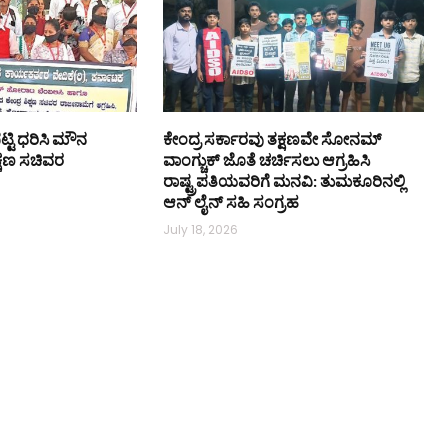
ಟ್ಟಿ ಧರಿಸಿ ಮೌನ
ಕೇಂದ್ರ ಸರ್ಕಾರವು ತಕ್ಷಣವೇ ಸೋನಮ್
ಿಕ್ಷಣ ಸಚಿವರ
ವಾಂಗ್ಚುಕ್ ಜೊತೆ ಚರ್ಚಿಸಲು ಆಗ್ರಹಿಸಿ
ರಾಷ್ಟ್ರಪತಿಯವರಿಗೆ ಮನವಿ: ತುಮಕೂರಿನಲ್ಲಿ
ಆನ್‌ ಲೈನ್ ಸಹಿ ಸಂಗ್ರಹ
July 18, 2026