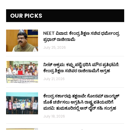
OUR PICKS
NEET ವಿವಾದ: ಕೇಂದ್ರ ಶಿಕ್ಷಣ ಸಚಿವ ಧರ್ಮೇಂದ್ರ
ಪ್ರಧಾನ್ ರಾಜೀನಾಮೆ
July 25, 2026
ನೀಟ್ ಅಕ್ರಮ: ಕಪ್ಪು ಪಟ್ಟಿ ಧರಿಸಿ ಮೌನ ಪ್ರತಿಭಟನೆ:
ಕೇಂದ್ರ ಶಿಕ್ಷಣ ಸಚಿವರ ರಾಜೀನಾಮೆಗೆ ಆಗ್ರಹ
July 21, 2026
ಕೇಂದ್ರ ಸರ್ಕಾರವು ತಕ್ಷಣವೇ ಸೋನಮ್ ವಾಂಗ್ಚುಕ್
ಜೊತೆ ಚರ್ಚಿಸಲು ಆಗ್ರಹಿಸಿ ರಾಷ್ಟ್ರಪತಿಯವರಿಗೆ
ಮನವಿ: ತುಮಕೂರಿನಲ್ಲಿ ಆನ್‌ ಲೈನ್ ಸಹಿ ಸಂಗ್ರಹ
July 18, 2026