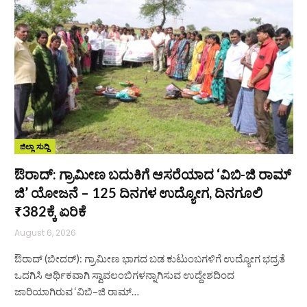
ಜಿಲ್ಲಾ ಸುದ್ದಿ
ಔರಾದ್: ಗ್ರಾಮೀಣ ಬದುಕಿಗೆ ಆಸರೆಯಾದ ‘ವಿಬಿ-ಜಿ ರಾಮ್
ಜಿ’ ಯೋಜನೆ – 125 ದಿನಗಳ ಉದ್ಯೋಗ, ದಿನಗೂಲಿ
₹382ಕ್ಕೆ ಏರಿಕೆ
August 6, 2026
ಔರಾದ್ (ಬೀದರ್): ಗ್ರಾಮೀಣ ಭಾಗದ ಬಡ ಕುಟುಂಬಗಳಿಗೆ ಉದ್ಯೋಗ ಭದ್ರತೆ
ಒದಗಿಸಿ ಆರ್ಥಿಕವಾಗಿ ಸ್ವಾವಲಂಬಿಗಳನ್ನಾಗಿಸುವ ಉದ್ದೇಶದಿಂದ
ಜಾರಿಯಾಗಿರುವ ‘ವಿಬಿ–ಜಿ ರಾಮ್…