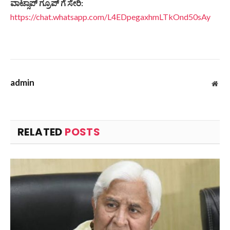
ವಾಟ್ಸಾಪ್ ಗ್ರೂಪ್ ಗೆ ಸೇರಿ:
https://chat.whatsapp.com/L4EDpegaxhmLTkOnd50sAy
admin
Web
RELATED
POSTS