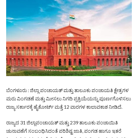
ಬೆಂಗಳೂರು : ಜಿಲ್ಲಾ ಪಂಚಾಯತ್ ಮತ್ತು ತಾಲೂಕು ಪಂಚಾಯತಿ ಕ್ಷೇತ್ರಗಳ
ಮರು ವಿಂಗಡಣೆ ಮತ್ತು ಮೀಸಲು ನಿಗದಿ ಪ್ರಕ್ರಿಯೆಯನ್ನು ಪೂರ್ಣಗೊಳಿಸಲು
ರಾಜ್ಯ ಸರ್ಕಾರಕ್ಕೆ ಹೈಕೋರ್ಟ್ ಮತ್ತೆ 12 ವಾರಗಳ ಕಾಲಾವಕಾಶ ನೀಡಿದೆ.
ರಾಜ್ಯದ 31 ಜಿಲ್ಲಾಪಂಚಾಯತ್ ಮತ್ತು 239 ತಾಲೂಕು ಪಂಚಾಯಿತಿ
ಚುನಾವಣೆಗೆ ಸಂಬಂಧಿಸಿದಂತೆ ಪರಿಶಿಷ್ಟ ಜಾತಿ, ಪಂಗಡ ಹಾಗೂ ಇತರೆ