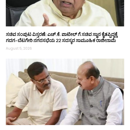
ಸಚಿವ ಸಂಪುಟ ವಿಸ್ತರಣೆ: ಎಚ್.ಕೆ. ಪಾಟೀಲ್ ಗೆ ಸಚಿವ ಸ್ಥಾನ ಕೈತಪ್ಪಿದ್ದಕ್ಕೆ
ಗದಗ–ಬೆಟಗೇರಿ ನಗರಸಭೆಯ 22 ಸದಸ್ಯರ ಸಾಮೂಹಿಕ ರಾಜೀನಾಮೆ
August 5, 2026