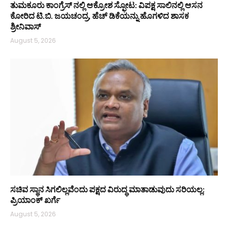
ತುಮಕೂರು ಕಾಂಗ್ರೆಸ್ ನಲ್ಲಿ ಆಕ್ರೋಶ ಸ್ಫೋಟ: ವಿಪಕ್ಷ ಸಾಲಿನಲ್ಲಿ ಆಸನ
ಕೋರಿದ ಟಿ.ಬಿ. ಜಯಚಂದ್ರ, ಹೆಚ್ ಡಿಕೆಯನ್ನು ಹೊಗಳಿದ ಶಾಸಕ
ಶ್ರೀನಿವಾಸ್
August 5, 2026
ಸಚಿವ ಸ್ಥಾನ ಸಿಗಲಿಲ್ಲವೆಂದು ಪಕ್ಷದ ವಿರುದ್ಧ ಮಾತಾಡುವುದು ಸರಿಯಲ್ಲ:
ಪ್ರಿಯಾಂಕ್ ಖರ್ಗೆ
August 5, 2026