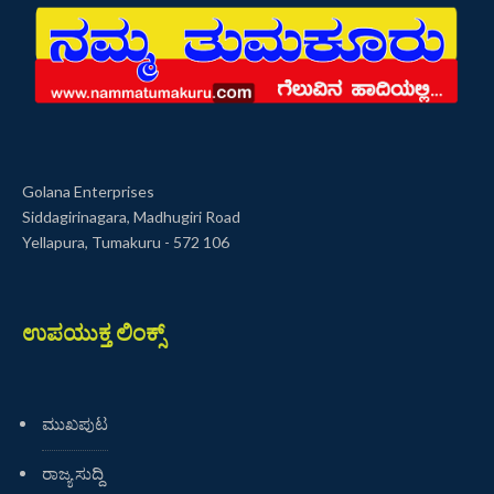
Golana Enterprises
Siddagirinagara, Madhugiri Road
Yellapura, Tumakuru - 572 106
ಉಪಯುಕ್ತ ಲಿಂಕ್ಸ್
ಮುಖಪುಟ
ರಾಜ್ಯ ಸುದ್ದಿ