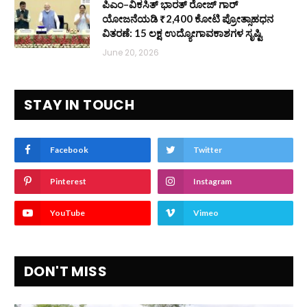
ಪಿಎಂ–ವಿಕಸಿತ್ ಭಾರತ್ ರೋಜ್‌ ಗಾರ್
ಯೋಜನೆಯಡಿ ₹2,400 ಕೋಟಿ ಪ್ರೋತ್ಸಾಹಧನ
ವಿತರಣೆ: 15 ಲಕ್ಷ ಉದ್ಯೋಗಾವಕಾಶಗಳ ಸೃಷ್ಟಿ
June 20, 2026
STAY IN TOUCH
Facebook
Twitter
Pinterest
Instagram
YouTube
Vimeo
DON'T MISS