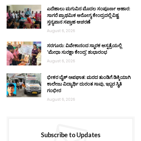
ಎದೆಹಾಲು ಮಗುವಿನ ಮೊದಲ ಸಂಪೂರ್ಣ ಆಹಾರ:
ಸಾಗರೆ ಪ್ರಾಥಮಿಕ ಆರೋಗ್ಯ ಕೇಂದ್ರದಲ್ಲಿ ವಿಶ್ವ
ಸ್ತನ್ಯಪಾನ ಸಪ್ತಾಹ ಆಚರಣೆ
August 6, 2026
ಸರಗೂರು: ವಿವೇಕಾನಂದ ಸ್ಮಾರಕ ಆಸ್ಪತ್ರೆಯಲ್ಲಿ
‘ಮೇಧಾ ಸುರಕ್ಷಾ ಕೇಂದ್ರ’ ಶುಭಾರಂಭ
August 6, 2026
ಭೀಕರ ಬೈಕ್ ಅಪಘಾತ: ಮರದ ತುಂಡಿಗೆ ಡಿಕ್ಕಿಯಾಗಿ
ಕಾಲೇಜು ವಿದ್ಯಾರ್ಥಿ ದುರಂತ ಸಾವು, ಇಬ್ಬರ ಸ್ಥಿತಿ
ಗಂಭೀರ
August 6, 2026
Subscribe to Updates