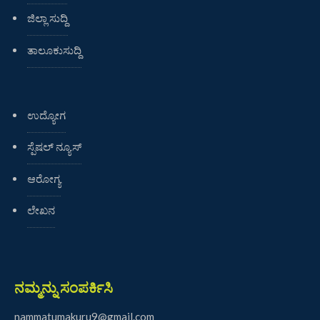
ಜಿಲ್ಲಾ ಸುದ್ದಿ
ತಾಲೂಕುಸುದ್ದಿ
ಉದ್ಯೋಗ
ಸ್ಪೆಷಲ್ ನ್ಯೂಸ್
ಆರೋಗ್ಯ
ಲೇಖನ
ನಮ್ಮನ್ನು ಸಂಪರ್ಕಿಸಿ
nammatumakuru9@gmail.com