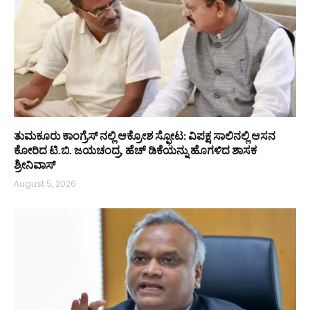
ತುಮಕೂರು ಕಾಂಗ್ರೆಸ್ ನಲ್ಲಿ ಆಕ್ರೋಶ ಸ್ಫೋಟ: ವಿಪಕ್ಷ ಸಾಲಿನಲ್ಲಿ ಆಸನ
ಕೋರಿದ ಟಿ.ಬಿ. ಜಯಚಂದ್ರ, ಹೆಚ್ ಡಿಕೆಯನ್ನು ಹೊಗಳಿದ ಶಾಸಕ
ಶ್ರೀನಿವಾಸ್
August 5, 2026