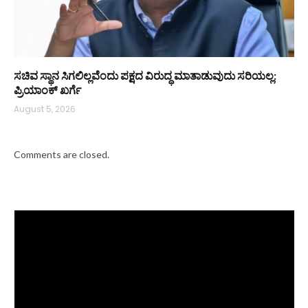
ಸಚಿವ ಸ್ಥಾನ ಸಿಗಲಿಲ್ಲವೆಂದು ಪಕ್ಷದ ವಿರುದ್ಧ ಮಾತಾಡುವುದು ಸರಿಯಲ್ಲ:
ಪ್ರಿಯಾಂಕ್ ಖರ್ಗೆ
August 5, 2026
Comments are closed.