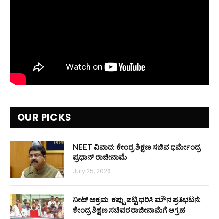
OUR PICKS
NEET ವಿವಾದ: ಕೇಂದ್ರ ಶಿಕ್ಷಣ ಸಚಿವ ಧರ್ಮೇಂದ್ರ
ಪ್ರಧಾನ್ ರಾಜೀನಾಮೆ
July 25, 2026
ನೀಟ್ ಅಕ್ರಮ: ಕಪ್ಪು ಪಟ್ಟಿ ಧರಿಸಿ ಮೌನ ಪ್ರತಿಭಟನೆ:
ಕೇಂದ್ರ ಶಿಕ್ಷಣ ಸಚಿವರ ರಾಜೀನಾಮೆಗೆ ಆಗ್ರಹ