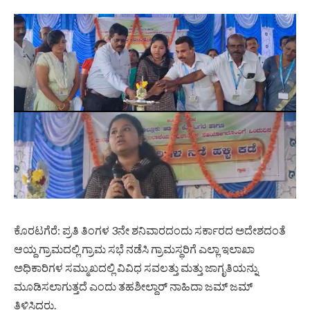
ಕೊರಟಗೆರೆ: ಪ್ರತಿ ತಿಂಗಳ 3ನೇ ಶನಿವಾರದಂದು ಸರ್ಕಾರದ ಅದೇಶದಂತೆ
ಆಯ್ದ ಗ್ರಾಮದಲ್ಲಿ ಗ್ರಾಮ ಸಭೆ ನಡೆಸಿ ಗ್ರಾಮಸ್ಥರಿಗೆ ಎಲ್ಲಾ ಇಲಾಖಾ
ಅಧಿಕಾರಿಗಳ ಸಮ್ಮುಖದಲ್ಲಿ ವಿವಿಧ ಸವಲತ್ತು ಮತ್ತು ಜಾಗೃತಿಯನ್ನು
ಮೂಡಿಸಲಾಗುತ್ತದೆ ಎಂದು ತಹಶೀಲ್ದಾರ್ ನಾಹಿದಾ ಜಮ್ ಜಮ್
ತಿಳಿಸಿದರು.