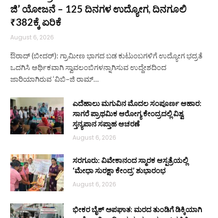
ಜಿ’ ಯೋಜನೆ – 125 ದಿನಗಳ ಉದ್ಯೋಗ, ದಿನಗೂಲಿ
₹382ಕ್ಕೆ ಏರಿಕೆ
August 6, 2026
ಔರಾದ್ (ಬೀದರ್): ಗ್ರಾಮೀಣ ಭಾಗದ ಬಡ ಕುಟುಂಬಗಳಿಗೆ ಉದ್ಯೋಗ ಭದ್ರತೆ
ಒದಗಿಸಿ ಆರ್ಥಿಕವಾಗಿ ಸ್ವಾವಲಂಬಿಗಳನ್ನಾಗಿಸುವ ಉದ್ದೇಶದಿಂದ
ಜಾರಿಯಾಗಿರುವ ‘ವಿಬಿ–ಜಿ ರಾಮ್…
ಎದೆಹಾಲು ಮಗುವಿನ ಮೊದಲ ಸಂಪೂರ್ಣ ಆಹಾರ:
ಸಾಗರೆ ಪ್ರಾಥಮಿಕ ಆರೋಗ್ಯ ಕೇಂದ್ರದಲ್ಲಿ ವಿಶ್ವ
ಸ್ತನ್ಯಪಾನ ಸಪ್ತಾಹ ಆಚರಣೆ
August 6, 2026
ಸರಗೂರು: ವಿವೇಕಾನಂದ ಸ್ಮಾರಕ ಆಸ್ಪತ್ರೆಯಲ್ಲಿ
‘ಮೇಧಾ ಸುರಕ್ಷಾ ಕೇಂದ್ರ’ ಶುಭಾರಂಭ
August 6, 2026
ಭೀಕರ ಬೈಕ್ ಅಪಘಾತ: ಮರದ ತುಂಡಿಗೆ ಡಿಕ್ಕಿಯಾಗಿ