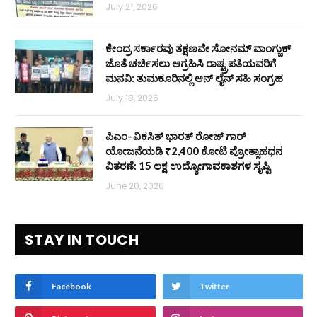
July 21, 2026
ಕೇಂದ್ರ ಸರ್ಕಾರವು ತಕ್ಷಣವೇ ಸೋನಮ್ ವಾಂಗ್ಚುಕ್
ಜೊತೆ ಚರ್ಚಿಸಲು ಆಗ್ರಹಿಸಿ ರಾಷ್ಟ್ರಪತಿಯವರಿಗೆ
ಮನವಿ: ತುಮಕೂರಿನಲ್ಲಿ ಆನ್‌ ಲೈನ್ ಸಹಿ ಸಂಗ್ರಹ
July 18, 2026
ಪಿಎಂ–ವಿಕಸಿತ್ ಭಾರತ್ ರೋಜ್‌ ಗಾರ್
ಯೋಜನೆಯಡಿ ₹2,400 ಕೋಟಿ ಪ್ರೋತ್ಸಾಹಧನ
ವಿತರಣೆ: 15 ಲಕ್ಷ ಉದ್ಯೋಗಾವಕಾಶಗಳ ಸೃಷ್ಟಿ
June 20, 2026
STAY IN TOUCH
Facebook
Twitter