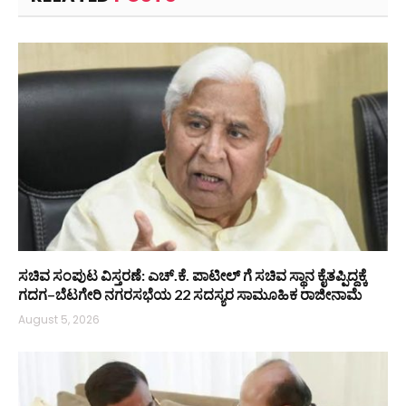
ಸಚಿವ ಸಂಪುಟ ವಿಸ್ತರಣೆ: ಎಚ್.ಕೆ. ಪಾಟೀಲ್ ಗೆ ಸಚಿವ ಸ್ಥಾನ ಕೈತಪ್ಪಿದ್ದಕ್ಕೆ
ಗದಗ–ಬೆಟಗೇರಿ ನಗರಸಭೆಯ 22 ಸದಸ್ಯರ ಸಾಮೂಹಿಕ ರಾಜೀನಾಮೆ
August 5, 2026