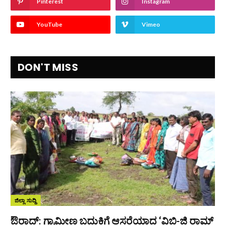
Pinterest
Instagram
YouTube
Vimeo
DON'T MISS
ಜಿಲ್ಲಾ ಸುದ್ದಿ
ಔರಾದ್: ಗ್ರಾಮೀಣ ಬದುಕಿಗೆ ಆಸರೆಯಾದ ‘ವಿಬಿ-ಜಿ ರಾಮ್