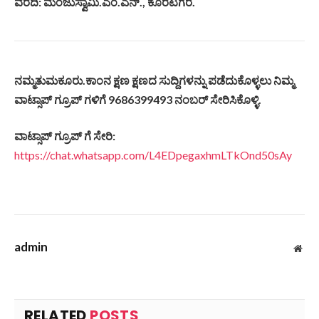
ವರದಿ: ಮಂಜುಸ್ವಾಮಿ.ಎಂ.ಎನ್., ಕೊರಟಗೆರೆ.
ನಮ್ಮತುಮಕೂರು
.
ಕಾಂನ
ಕ್ಷಣ
ಕ್ಷಣದ
ಸುದ್ದಿಗಳನ್ನು
ಪಡೆದುಕೊಳ್ಳಲು
ನಿಮ್ಮ
ವಾಟ್ಸಾಪ್
ಗ್ರೂಪ್
ಗಳಿಗೆ
9686399493
ನಂಬರ್
ಸೇರಿಸಿಕೊಳ್ಳಿ
.
ವಾಟ್ಸಾಪ್
ಗ್ರೂಪ್
ಗೆ
ಸೇರಿ
:
https://chat.whatsapp.com/L4EDpegaxhmLTkOnd50sAy
admin
Web
RELATED
POSTS