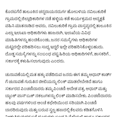
ಕೊರಟಗೆರೆ ತಾಲೂಕಿನ ಚನ್ನರಾಯನದುರ್ಗ ಹೋಬಳಿಯ ನವಿಲುಕುರಿಕೆ
ಗ್ರಾಮದಲ್ಲಿ ಜಿಲ್ಲಾಧಿಕಾರಿಗಳ ನಡೆ ಹಳ್ಳಿಯ ಕಡೆ ಕಾರ್ಯಕ್ರಮದ ಅದ್ಯಕ್ಷತೆ
ವಹಿಸಿ ಮಾತನಾಡಿದ ಅವರು, ನವಿಲುಕುರಿಕೆ ಗ್ರಾಮ ವಾಸ್ತವ್ಯದಲ್ಲಿ ತಾಲೂಕಿನ
ಎಲ್ಲಾ ಇಲಾಖಾ ಅಧಿಕಾರಿಗಳು ಹಾಜರಾಗಿ, ಇಲಾಖೆಯ ವಿವಿಧ
ಮಾಹಿತಿಗಳನ್ನು ಹಂಚಿಕೊಂಡು, ಜನರ ಸಮಸ್ಯೆಗಳು ಅಧಿಕಾರಿಗಳ
ಮಟ್ಟದಲ್ಲೇ ಪರಿಹರಿಸಲು ಸಾಧ್ಯ ಇದ್ದರೆ ಇಲ್ಲೇ ಪರಿಹರಿಸಿಕೊಳ್ಳಬಹುದು.
ದೊಡ್ಡ ಸಮಸ್ಯೆಗಳನ್ನು ಸಂಬಂಧ ಪಟ್ಟ ಹಿರಿಯ ಅಧಿಕಾರಿಗಳಿಗೆ, ಶಾಸಕರಿಗೆ ,
ಸರ್ಕಾರಕ್ಕೆ ಕಳುಹಿಸಲಾಗುವುದು ಎಂದರು.
ಚುನಾವಣೆಯಲ್ಲಿ ಮತ ಹಕ್ಕು ಪಡೆದಿರುವ ಜನರು ಈಗ ತಮ್ಮ ಅಧಾರ್ ಕಾರ್ಡ್
ಗೆ ಚುನಾವಣೆ ಗುರುತಿನ ಚೀಟಿಯನ್ನು ಲಿಂಕ್ ಮಾಡಲೇಬೇಕಿದೆ ಹಾಗೂ
ಸರ್ಕಾರದ ಪಿಂಚಣಿದಾರರು ತಮ್ಮ ಪಿಂಚಣಿ ಆದೇಶ ಪತ್ರ, ಆಧಾರ್ ಮತ್ತು
ಬ್ಯಾಂಕ್ ಪಾಸ್ ಬುಕ್ ನಕಲುಗಳನ್ನು ಲಿಂಕ್ ಮಾಡಿಸಬೇಕು. ಪಿಂಚಣಿದಾರರು
ಹಲವು ವರ್ಷಗಳಿಂದ ಅಂಚೆ ಕಛೇರಿಯಿಂದ ಸರಿಯಾಗಿ ಪಿಂಚಣಿ
ಬಾರದಿರುವುದು ಮತ್ತು ಬರುವ ಸ್ವಲ್ಪ ಹಣದಲ್ಲಿ ಕೆಲವರು ಕಡಿತಗೊಳಿಸಿ
ನೀಡುತ್ತಿರುವುದರ ಬಗ್ಗೆ ದೂರುಗಳು ಬಂದ ಹಿನ್ನೆಲೆಯಲ್ಲಿ ಹಾಗೂ ಸರ್ಕಾರದ