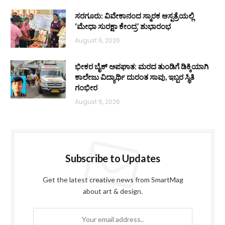
ಸರಗೂರು: ವಿವೇಕಾನಂದ ಸ್ಮಾರಕ ಆಸ್ಪತ್ರೆಯಲ್ಲಿ
‘ಮೇಧಾ ಸುರಕ್ಷಾ ಕೇಂದ್ರ’ ಶುಭಾರಂಭ
August 6, 2026
ಭೀಕರ ಬೈಕ್ ಅಪಘಾತ: ಮರದ ತುಂಡಿಗೆ ಡಿಕ್ಕಿಯಾಗಿ
ಕಾಲೇಜು ವಿದ್ಯಾರ್ಥಿ ದುರಂತ ಸಾವು, ಇಬ್ಬರ ಸ್ಥಿತಿ
ಗಂಭೀರ
August 6, 2026
Subscribe to Updates
Get the latest creative news from SmartMag
about art & design.