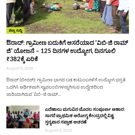
ಜಿಲ್ಲಾ ಸುದ್ದಿ
ಔರಾದ್: ಗ್ರಾಮೀಣ ಬದುಕಿಗೆ ಆಸರೆಯಾದ ‘ವಿಬಿ-ಜಿ ರಾಮ್
ಜಿ’ ಯೋಜನೆ – 125 ದಿನಗಳ ಉದ್ಯೋಗ, ದಿನಗೂಲಿ
₹382ಕ್ಕೆ ಏರಿಕೆ
August 6, 2026
ಔರಾದ್ (ಬೀದರ್): ಗ್ರಾಮೀಣ ಭಾಗದ ಬಡ ಕುಟುಂಬಗಳಿಗೆ ಉದ್ಯೋಗ ಭದ್ರತೆ
ಒದಗಿಸಿ ಆರ್ಥಿಕವಾಗಿ ಸ್ವಾವಲಂಬಿಗಳನ್ನಾಗಿಸುವ ಉದ್ದೇಶದಿಂದ
ಜಾರಿಯಾಗಿರುವ ‘ವಿಬಿ–ಜಿ ರಾಮ್…
ಎದೆಹಾಲು ಮಗುವಿನ ಮೊದಲ ಸಂಪೂರ್ಣ ಆಹಾರ:
ಸಾಗರೆ ಪ್ರಾಥಮಿಕ ಆರೋಗ್ಯ ಕೇಂದ್ರದಲ್ಲಿ ವಿಶ್ವ
ಸ್ತನ್ಯಪಾನ ಸಪ್ತಾಹ ಆಚರಣೆ
August 6, 2026