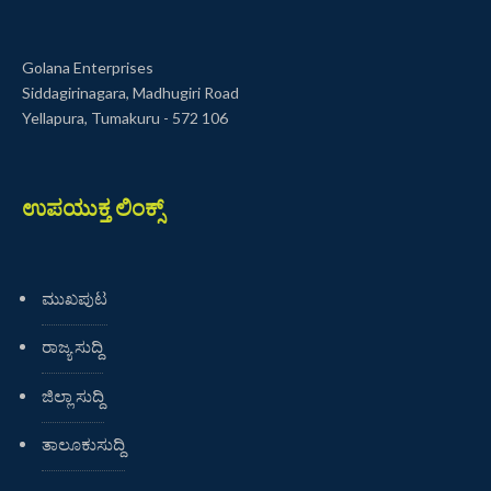
Golana Enterprises
Siddagirinagara, Madhugiri Road
Yellapura, Tumakuru - 572 106
ಉಪಯುಕ್ತ ಲಿಂಕ್ಸ್
ಮುಖಪುಟ
ರಾಜ್ಯ ಸುದ್ದಿ
ಜಿಲ್ಲಾ ಸುದ್ದಿ
ತಾಲೂಕುಸುದ್ದಿ