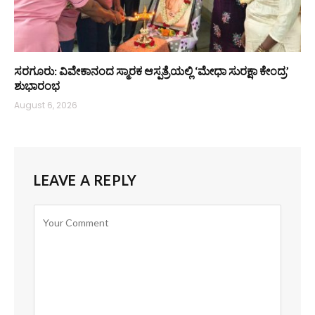
ಸರಗೂರು: ವಿವೇಕಾನಂದ ಸ್ಮಾರಕ ಆಸ್ಪತ್ರೆಯಲ್ಲಿ ‘ಮೇಧಾ ಸುರಕ್ಷಾ ಕೇಂದ್ರ’
ಶುಭಾರಂಭ
August 6, 2026
LEAVE A REPLY