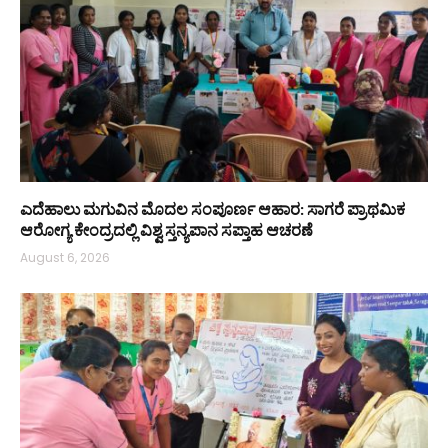
ಎದೆಹಾಲು ಮಗುವಿನ ಮೊದಲ ಸಂಪೂರ್ಣ ಆಹಾರ: ಸಾಗರೆ ಪ್ರಾಥಮಿಕ
ಆರೋಗ್ಯ ಕೇಂದ್ರದಲ್ಲಿ ವಿಶ್ವ ಸ್ತನ್ಯಪಾನ ಸಪ್ತಾಹ ಆಚರಣೆ
August 6, 2026