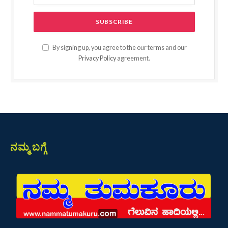
By signing up, you agree to the our terms and our
Privacy Policy
agreement.
ನಮ್ಮ ಬಗ್ಗೆ