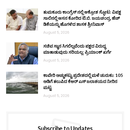
ತುಮಕೂರು ಕಾಂಗ್ರೆಸ್ ನಲ್ಲಿ ಆಕ್ರೋಶ ಸ್ಫೋಟ: ವಿಪಕ್ಷ
ಸಾಲಿನಲ್ಲಿ ಆಸನ ಕೋರಿದ ಟಿ.ಬಿ. ಜಯಚಂದ್ರ, ಹೆಚ್
ಡಿಕೆಯನ್ನು ಹೊಗಳಿದ ಶಾಸಕ ಶ್ರೀನಿವಾಸ್
August 5, 2026
ಸಚಿವ ಸ್ಥಾನ ಸಿಗಲಿಲ್ಲವೆಂದು ಪಕ್ಷದ ವಿರುದ್ಧ
ಮಾತಾಡುವುದು ಸರಿಯಲ್ಲ: ಪ್ರಿಯಾಂಕ್ ಖರ್ಗೆ
August 5, 2026
ಕಾವೇರಿ ಅಚ್ಚುಕಟ್ಟು ಪ್ರದೇಶದಲ್ಲಿ ಮಳೆ ಚುರುಕು: 105
ಅಡಿಗೆ ತಲುಪಿದ ಕೆಆರ್ ಎಸ್ ಜಲಾಶಯದ ನೀರಿನ
ಮಟ್ಟ
August 5, 2026
Subscribe to Updates