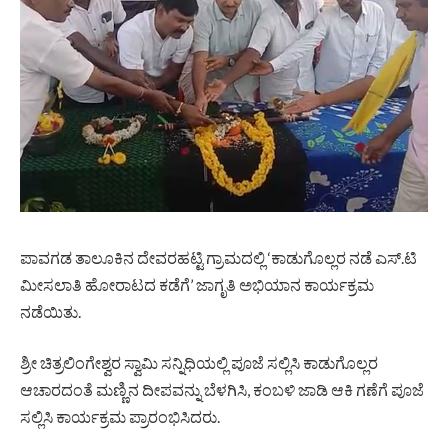
ಪಾವಗಡ ತಾಲೂಕಿನ ದೇವರಹಟ್ಟಿ ಗ್ರಾಮದಲ್ಲಿ ‘ಕಾಡುಗೊಲ್ಲರ ನಡೆ ಎಸ್.ಟಿ
ಮೀಸಲಾತಿ ಹೋರಾಟದ ಕಡೆಗೆ’ ಜಾಗೃತಿ ಅಭಿಯಾನ ಕಾರ್ಯಕ್ರಮ
ನಡೆಯಿತು.
ಶ್ರೀ ಚಿತ್ರಲಿಂಗೇಶ್ವರ ಸ್ವಾಮಿ ಸನ್ನಿಧಿಯಲ್ಲಿ ಪೂಜೆ ಸಲ್ಲಿಸಿ ಕಾಡುಗೊಲ್ಲರ
ಆಚಾರದಂತೆ ಮಣ್ಣಿನ ದೀಪವನ್ನು ಬೆಳಗಿಸಿ, ಕಂಬಳಿ ಜಾಡಿ ಆಕಿ ಗಣೆಗೆ ಪೂಜೆ
ಸಲ್ಲಿಸಿ ಕಾರ್ಯಕ್ರಮ ಪ್ರಾರಂಭಿಸಿದರು.