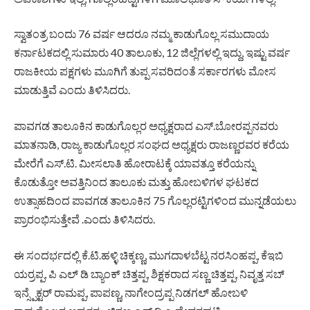
ಸ್ವಾತಂತ್ರ ಬಂದು 76 ವರ್ಷ ಆದರೂ ನಮ್ಮ ಕಾಡುಗೊಲ್ಲ ಸಮುದಾಯ
ಕರ್ನಾಟಕದಲ್ಲಿ ಸುಮಾರು 40 ತಾಲೂಕು, 12 ಜಿಲ್ಲೆಗಳಲ್ಲಿ ಇದ್ದು, ಇಷ್ಟು ವರ್ಷ
ರಾಜಕೀಯ ಪಕ್ಷಗಳು ಮೂಗಿಗೆ ತುಪ್ಪ ಸವರಿದಂತೆ ಸರ್ಕಾರಗಳು ಮೋಸ
ಮಾಡುತ್ತಿವೆ ಎಂದು ತಿಳಿಸಿದರು.
ಪಾವಗಡ ತಾಲೂಕಿನ ಕಾಡುಗೊಲ್ಲರ ಅಧ್ಯಕ್ಷರಾದ ಎಸ್.ಬೋರಪ್ಪನವರು
ಮಾತನಾಡಿ, ರಾಜ್ಯ ಕಾಡುಗೊಲ್ಲರ ಸಂಘದ ಅಧ್ಯಕ್ಷರು ರಾಜಣ್ಣರವರ ಕರೆಯ
ಮೇರೆಗೆ ಎಸ್.ಟಿ. ಮೀಸಲಾತಿ ಹೋರಾಟಕ್ಕೆ ಯಾವತ್ತೂ ಕರೆಯನ್ನು
ಕೊಡುತ್ತೋ ಅವತ್ತಿನಿಂದ ತಾಲೂಕು ಮತ್ತು ಹೋಬಳಿಗಳ ಘಟಕದ
ಉತ್ಸಾಹದಿಂದ ಪಾವಗಡ ತಾಲೂಕಿನ 75 ಗೊಲ್ಲರಟ್ಟಿಗಳಿಂದ ಮುನ್ನಡೆಯಲು
ಪ್ರಾರಂಭಿಸುತ್ತೇವೆ .ಎಂದು ತಿಳಿಸಿದರು.
ಈ ಸಂದರ್ಭದಲ್ಲಿ ಕೆ.ಟಿ.ಹಳ್ಳಿ ಚಿಕ್ಕಣ್ಣ, ಮುಗದಾಳಬೆಟ್ಟ ನರಸಿಂಹಪ್ಪ, ಕೆಇಬಿ
ಯರ್ರಪ್ಪ, ಪಿ ಎಲ್ ಡಿ ಬ್ಯಾಂಕ್ ಚಿತ್ತಪ್ಪ, ಶಿಕ್ಷಕರಾದ ಸಣ್ಣ ಚಿತ್ತಪ್ಪ, ನಿವೃತ್ತ ಸಬ್
ಇನ್ಸ್ಪೆಕ್ಟರ್ ರಾಮಪ್ಪ, ಪಾಪಣ್ಣ, ನಾಗೇಂದ್ರಪ್ಪ ನಿಡಗಲ್ ಹೋಬಳಿ