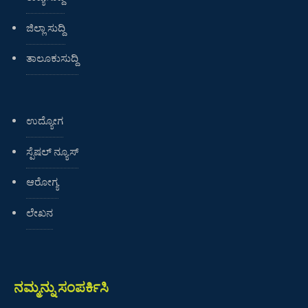
ಜಿಲ್ಲಾ ಸುದ್ದಿ
ತಾಲೂಕುಸುದ್ದಿ
ಉದ್ಯೋಗ
ಸ್ಪೆಷಲ್ ನ್ಯೂಸ್
ಆರೋಗ್ಯ
ಲೇಖನ
ನಮ್ಮನ್ನು ಸಂಪರ್ಕಿಸಿ