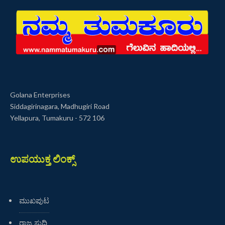
Golana Enterprises
Siddagirinagara, Madhugiri Road
Yellapura, Tumakuru - 572 106
ಉಪಯುಕ್ತ ಲಿಂಕ್ಸ್
ಮುಖಪುಟ
ರಾಜ್ಯ ಸುದ್ದಿ