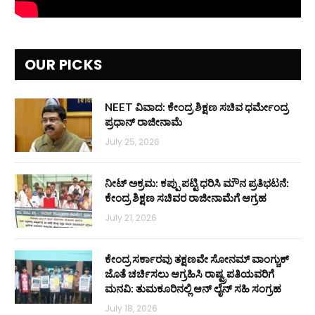
OUR PICKS
NEET ವಿವಾದ: ಕೇಂದ್ರ ಶಿಕ್ಷಣ ಸಚಿವ ಧರ್ಮೇಂದ್ರ
ಪ್ರಧಾನ್ ರಾಜೀನಾಮೆ
July 25, 2026
ನೀಟ್ ಅಕ್ರಮ: ಕಪ್ಪು ಪಟ್ಟಿ ಧರಿಸಿ ಮೌನ ಪ್ರತಿಭಟನೆ:
ಕೇಂದ್ರ ಶಿಕ್ಷಣ ಸಚಿವರ ರಾಜೀನಾಮೆಗೆ ಆಗ್ರಹ
July 21, 2026
ಕೇಂದ್ರ ಸರ್ಕಾರವು ತಕ್ಷಣವೇ ಸೋನಮ್ ವಾಂಗ್ಚುಕ್
ಜೊತೆ ಚರ್ಚಿಸಲು ಆಗ್ರಹಿಸಿ ರಾಷ್ಟ್ರಪತಿಯವರಿಗೆ
ಮನವಿ: ತುಮಕೂರಿನಲ್ಲಿ ಆನ್‌ ಲೈನ್ ಸಹಿ ಸಂಗ್ರಹ
July 18, 2026