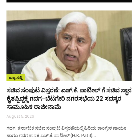
ರಾಜ್ಯ ಸುದ್ದಿ
ಸಚಿವ ಸಂಪುಟ ವಿಸ್ತರಣೆ: ಎಚ್.ಕೆ. ಪಾಟೀಲ್ ಗೆ ಸಚಿವ ಸ್ಥಾನ
ಕೈತಪ್ಪಿದ್ದಕ್ಕೆ ಗದಗ–ಬೆಟಗೇರಿ ನಗರಸಭೆಯ 22 ಸದಸ್ಯರ
ಸಾಮೂಹಿಕ ರಾಜೀನಾಮೆ
August 5, 2026
ಗದಗ: ಕರ್ನಾಟಕ ಸಚಿವ ಸಂಪುಟ ವಿಸ್ತರಣೆಯಲ್ಲಿ ಹಿರಿಯ ಕಾಂಗ್ರೆಸ್ ನಾಯಕ
ಹಾಗೂ ಗದಗ ಶಾಸಕ ಎಚ್.ಕೆ. ಪಾಟೀಲ್ (H.K. Patil)…