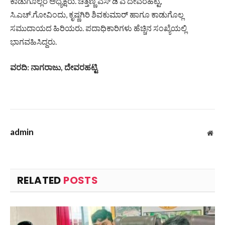
ಕಾಡುಗೊಲ್ಲರ ಅಧ್ಯಕ್ಷರು. ಚಿತ್ತಣ್ಣ ಎಸ್ ಡಿ ಎ ದೇವರಹಟ್ಟಿ,
ಸಿ.ಎಚ್.ಗೋವಿಂದು, ಕೃಷ್ಣಗಿರಿ ಶಿವಕುಮಾರ್ ಹಾಗೂ ಕಾಡುಗೊಲ್ಲ
ಸಮುದಾಯದ ಹಿರಿಯರು. ಪದಾಧಿಕಾರಿಗಳು ಹೆಚ್ಚಿನ ಸಂಖ್ಯೆಯಲ್ಲಿ
ಭಾಗವಹಿಸಿದ್ದರು.
ವರದಿ: ನಾಗರಾಜು, ದೇವರಹಟ್ಟಿ
admin
Web
RELATED
POSTS