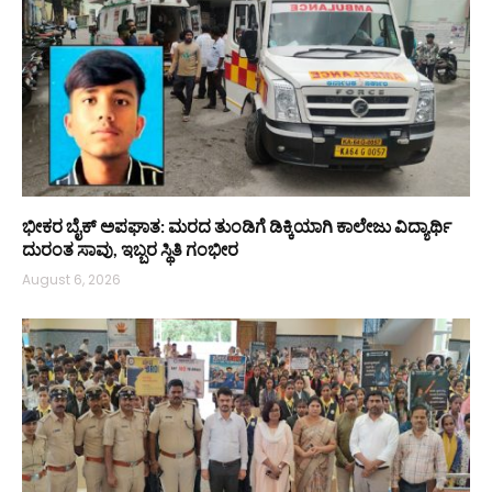
ಭೀಕರ ಬೈಕ್ ಅಪಘಾತ: ಮರದ ತುಂಡಿಗೆ ಡಿಕ್ಕಿಯಾಗಿ ಕಾಲೇಜು ವಿದ್ಯಾರ್ಥಿ
ದುರಂತ ಸಾವು, ಇಬ್ಬರ ಸ್ಥಿತಿ ಗಂಭೀರ
August 6, 2026