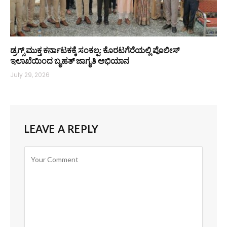
ಡ್ರಗ್ಸ್ ಮುಕ್ತ ಕರ್ನಾಟಕಕ್ಕೆ ಸಂಕಲ್ಪ: ಕೊರಟಗೆರೆಯಲ್ಲಿ ಪೊಲೀಸ್
ಇಲಾಖೆಯಿಂದ ಬೃಹತ್ ಜಾಗೃತಿ ಅಭಿಯಾನ
July 29, 2026
LEAVE A REPLY