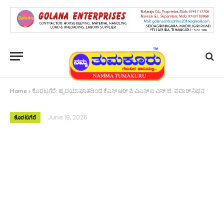
Home
»
ಕೊರಟಗೆರೆ: ಹೃದಯಾಘಾತದಿಂದ ಕೆಎಸ್‌ ಆರ್‌ ಪಿ ಎಎಸ್‌ ಐ ಎನ್.ಜಿ. ಪವಾರ್ ನಿಧನ
June 19, 2026
ಕೊರಟಗೆರೆ