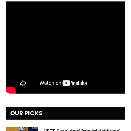
OUR PICKS
NEET ವಿವಾದ: ಕೇಂದ್ರ ಶಿಕ್ಷಣ ಸಚಿವ ಧರ್ಮೇಂದ್ರ