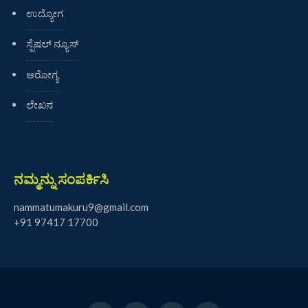
ಉದ್ಯೋಗ
ಸ್ಪೆಷಲ್ ನ್ಯೂಸ್
ಆರೋಗ್ಯ
ಲೇಖನ
ನಮ್ಮನ್ನು ಸಂಪರ್ಕಿಸಿ
nammatumakuru9@gmail.com
+91 97417 17700