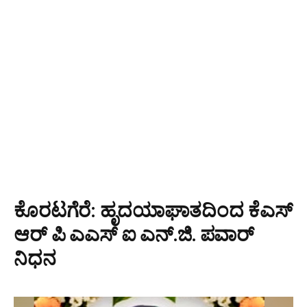
ಕೊರಟಗೆರೆ: ಹೃದಯಾಘಾತದಿಂದ ಕೆಎಸ್‌
ಆರ್‌ ಪಿ ಎಎಸ್‌ ಐ ಎನ್.ಜಿ. ಪವಾರ್
ನಿಧನ