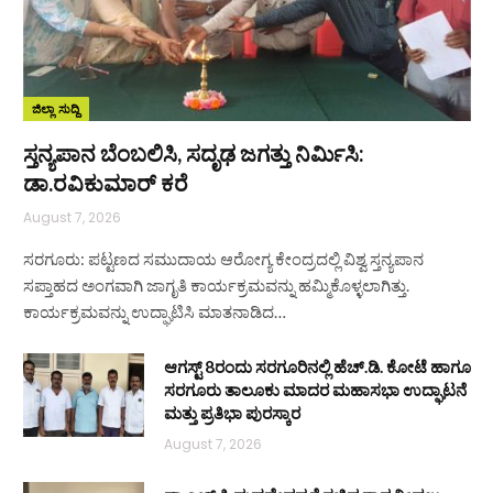
ಜಿಲ್ಲಾ ಸುದ್ದಿ
ಸ್ತನ್ಯಪಾನ ಬೆಂಬಲಿಸಿ, ಸದೃಢ ಜಗತ್ತು ನಿರ್ಮಿಸಿ:
ಡಾ.ರವಿಕುಮಾರ್ ಕರೆ
August 7, 2026
ಸರಗೂರು: ಪಟ್ಟಣದ ಸಮುದಾಯ ಆರೋಗ್ಯ ಕೇಂದ್ರದಲ್ಲಿ ವಿಶ್ವ ಸ್ತನ್ಯಪಾನ
ಸಪ್ತಾಹದ ಅಂಗವಾಗಿ ಜಾಗೃತಿ ಕಾರ್ಯಕ್ರಮವನ್ನು ಹಮ್ಮಿಕೊಳ್ಳಲಾಗಿತ್ತು.
ಕಾರ್ಯಕ್ರಮವನ್ನು ಉದ್ಘಾಟಿಸಿ ಮಾತನಾಡಿದ…
ಆಗಸ್ಟ್ 8ರಂದು ಸರಗೂರಿನಲ್ಲಿ ಹೆಚ್.ಡಿ. ಕೋಟೆ ಹಾಗೂ
ಸರಗೂರು ತಾಲೂಕು ಮಾದರ ಮಹಾಸಭಾ ಉದ್ಘಾಟನೆ
ಮತ್ತು ಪ್ರತಿಭಾ ಪುರಸ್ಕಾರ
August 7, 2026