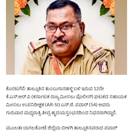
ಕೊರಟಗೆರೆ: ತಾಲ್ಲೂಕಿನ ತುಂಬುಗಾನಹಳ್ಳಿ ಬಳಿ ಇರುವ 12ನೇ
ಕೆ.ಎಸ್.ಆರ್.ಪಿ (ಕರ್ನಾಟಕ ರಾಜ್ಯ ಮೀಸಲು ಪೊಲೀಸ್) ಘಟಕದ ಸಹಾಯಕ
ಮೀಸಲು ಉಪನಿರೀಕ್ಷಕ (AR-SI) ಎನ್.ಜಿ. ಪವಾರ್ (54) ಅವರು
ಗುರುವಾರ ಮಧ್ಯರಾತ್ರಿ ತೀವ್ರ ಹೃದಯಸ್ತಂಭನದಿಂದ ನಿಧನರಾಗಿದ್ದಾರೆ.
ಮೂಲತಃ ಬಾಗಲಕೋಟೆ ಜಿಲ್ಲೆಯ ಬೀಳಗಿ ತಾಲ್ಲೂಕಿನವರಾದ ಪವಾರ್