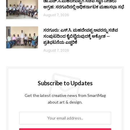
ಡಾ.ಎಚ್.ಸಿ.ಮಹದೇವಪ್ಪಗೆ ಸಚಿವ ಸ್ಥಾನ ನೀಡಲು
ಆಗ್ರಹ: ಸರಗೂರಿನಲ್ಲಿ ಅಧಿಕರ್ನಾಟಕ ಮಹಾಸಭಾ ಸಭೆ
August 7, 2026
ಸರಗೂರು: ಎಸ್.ಸಿ. ಮಹದೇವಪ್ಪ ಅವರನ್ನು ಸಚಿವ
ಸಂಪುಟದಿಂದ ಕೈಬಿಟ್ಟಿರುವುದಕ್ಕೆ ಆಕ್ರೋಶ —
ಪ್ರತಿಭಟನೆಯ ಎಚ್ಚರಿಕೆ
August 7, 2026
Subscribe to Updates
Get the latest creative news from SmartMag
about art & design.