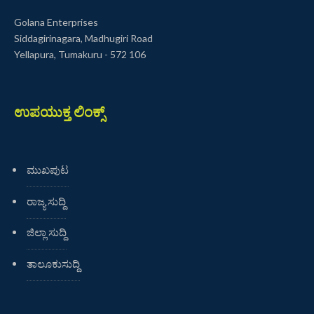
Golana Enterprises
Siddagirinagara, Madhugiri Road
Yellapura, Tumakuru - 572 106
ಉಪಯುಕ್ತ ಲಿಂಕ್ಸ್
ಮುಖಪುಟ
ರಾಜ್ಯ ಸುದ್ದಿ
ಜಿಲ್ಲಾ ಸುದ್ದಿ
ತಾಲೂಕುಸುದ್ದಿ