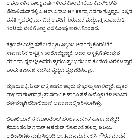
ಅವರು ಕಳೆದ ನಾಲ್ಕು ವರ್ಷಗಳಿಂದ ಕೊರಟಗೆರೆಯ ಕೆಎಸ್‌ಆರ್‌ಪಿ
ಬೆಟಾಲಿಯನ್‌ನಲ್ಲಿ ಎ.ಆರ್. ಎಸ್.ಐ ಆಗಿ ಕರ್ತವ್ಯ ನಿರ್ವಹಿಸುತ್ತಿದ್ದರು. ಇಲ್ಲಿನ
ವಸತಿ ಗೃಹದಲ್ಲಿ ವಾಸವಿದ್ದ ಅವರಿಗೆ ಗುರುವಾರ ಮಧ್ಯರಾತ್ರಿ ಸುಮಾರು 2
ಗಂಟೆಯ ವೇಳೆಗೆ ತೀವ್ರ ಎದೆನೋವು ಕಾಣಿಸಿಕೊಂಡಿದೆ.
ತಕ್ಷಣವೇ ಎಚ್ಚೆತ್ತ ಸಹೋದ್ಯೋಗಿ ಸಿಬ್ಬಂದಿ ಅವರನ್ನು ಕೊರಟಗೆರೆ
ಸಾರ್ವಜನಿಕ ಆಸ್ಪತ್ರೆಗೆ ಕರೆದೊಯ್ದಿದ್ದಾರೆ. ಆದರೆ, ಆಸ್ಪತ್ರೆಗೆ ತಲುಪುವ
ಮಾರ್ಗಮಧ್ಯದಲ್ಲೇ ಅವರು ಹೃದಯಸ್ತಂಭನದಿಂದ ಕೊನೆಯುಸಿರೆಳೆದಿದ್ದಾರೆ
ಎಂದು ತಪಾಸಣೆ ನಡೆಸಿದ ವೈದ್ಯರು ದೃಢಪಡಿಸಿದ್ದಾರೆ.
ಮೃತರು ಪತ್ನಿ, ಓರ್ವ ಪುತ್ರಿ ಹಾಗೂ ಇಬ್ಬರು ಪುತ್ರರನ್ನು ಅಗಲಿದ್ದಾರೆ. ಮೃತರ
ಪಾರ್ಥಿವ ಶರೀರವನ್ನು ಸಾರ್ವಜನಿಕ ಹಾಗೂ ಸಹೋದ್ಯೋಗಿಗಳ ಅಂತಿಮ
ದರ್ಶನಕ್ಕಾಗಿ ಬೆಟಾಲಿಯನ್ ಆವರಣದಲ್ಲಿ ಇರಿಸಲಾಗಿತ್ತು.
ಬೆಟಾಲಿಯನ್‌ ನ ಕಮಾಂಡೆಂಟ್ ಹಂಜಾ ಹುಸೇನ್ ಹಾಗೂ ಡೆಪ್ಯುಟಿ
ಕಮಾಂಡೆಂಟ್ ನಿಸಾರ್ ಅಹಮದ್ ಸೇರಿದಂತೆ ಹಲವು ಹಿರಿಯ
ಅಧಿಕಾರಿಗಳು ಮತ್ತು ಸಿಬ್ಬಂದಿ ಅಂತಿಮ ನಮನ ಸಲ್ಲಿಸಿ, ಗೌರವ ವಂದನೆ