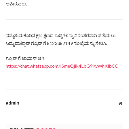
ಅರ್ಪಿಸಿದರು.
ನಮ್ಮತುಮಕೂರಿನ ಕ್ಷಣ ಕ್ಷಣದ ಸುದ್ದಿಗಳನ್ನು ನಿರಂತರವಾಗಿ ಪಡೆಯಲು
ನಿಮ್ಮ ವಾಟ್ಸಾಪ್ ಗ್ರೂಪ್ ಗೆ 8123382149 ಸಂಖ್ಯೆಯನ್ನು ಸೇರಿಸಿ.
ಗ್ರೂಪ್ ಗೆ ಜಾಯಿನ್ ಆಗಿ:
https://chat.whatsapp.com/ISmeQjik4LbG9KvWhKlbCC
admin
Web