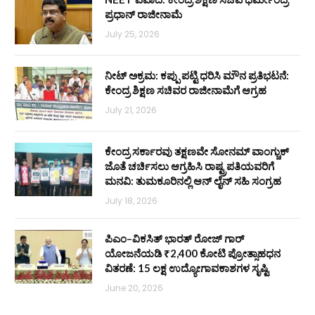
ಪ್ರಧಾನ್ ರಾಜೀನಾಮೆ
July 25, 2026
ನೀಟ್ ಅಕ್ರಮ: ಕಪ್ಪು ಪಟ್ಟಿ ಧರಿಸಿ ಮೌನ ಪ್ರತಿಭಟನೆ:
ಕೇಂದ್ರ ಶಿಕ್ಷಣ ಸಚಿವರ ರಾಜೀನಾಮೆಗೆ ಆಗ್ರಹ
July 21, 2026
ಕೇಂದ್ರ ಸರ್ಕಾರವು ತಕ್ಷಣವೇ ಸೋನಮ್ ವಾಂಗ್ಚುಕ್
ಜೊತೆ ಚರ್ಚಿಸಲು ಆಗ್ರಹಿಸಿ ರಾಷ್ಟ್ರಪತಿಯವರಿಗೆ
ಮನವಿ: ತುಮಕೂರಿನಲ್ಲಿ ಆನ್‌ ಲೈನ್ ಸಹಿ ಸಂಗ್ರಹ
July 18, 2026
ಪಿಎಂ–ವಿಕಸಿತ್ ಭಾರತ್ ರೋಜ್‌ ಗಾರ್
ಯೋಜನೆಯಡಿ ₹2,400 ಕೋಟಿ ಪ್ರೋತ್ಸಾಹಧನ
ವಿತರಣೆ: 15 ಲಕ್ಷ ಉದ್ಯೋಗಾವಕಾಶಗಳ ಸೃಷ್ಟಿ
June 20, 2026