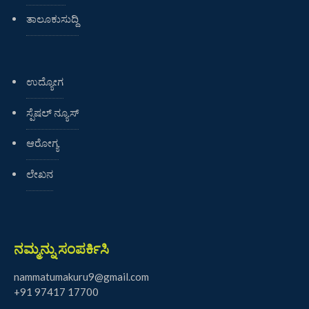
ತಾಲೂಕುಸುದ್ದಿ
ಉದ್ಯೋಗ
ಸ್ಪೆಷಲ್ ನ್ಯೂಸ್
ಆರೋಗ್ಯ
ಲೇಖನ
ನಮ್ಮನ್ನು ಸಂಪರ್ಕಿಸಿ
nammatumakuru9@gmail.com
+91 97417 17700