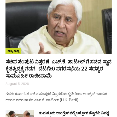
ರಾಜ್ಯ ಸುದ್ದಿ
ಸಚಿವ ಸಂಪುಟ ವಿಸ್ತರಣೆ: ಎಚ್.ಕೆ. ಪಾಟೀಲ್ ಗೆ ಸಚಿವ ಸ್ಥಾನ
ಕೈತಪ್ಪಿದ್ದಕ್ಕೆ ಗದಗ–ಬೆಟಗೇರಿ ನಗರಸಭೆಯ 22 ಸದಸ್ಯರ
ಸಾಮೂಹಿಕ ರಾಜೀನಾಮೆ
August 5, 2026
ಗದಗ: ಕರ್ನಾಟಕ ಸಚಿವ ಸಂಪುಟ ವಿಸ್ತರಣೆಯಲ್ಲಿ ಹಿರಿಯ ಕಾಂಗ್ರೆಸ್ ನಾಯಕ
ಹಾಗೂ ಗದಗ ಶಾಸಕ ಎಚ್.ಕೆ. ಪಾಟೀಲ್ (H.K. Patil)…
ತುಮಕೂರು ಕಾಂಗ್ರೆಸ್ ನಲ್ಲಿ ಆಕ್ರೋಶ ಸ್ಫೋಟ: ವಿಪಕ್ಷ