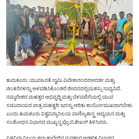
ತುಮಕೂರು: ಯುವಜನತೆ ಸ್ವಾಮಿ ವಿವೇಕಾನಂದರಆದರ್ಶ ಮತ್ತು
ಚಿಂತನೆಗಳನ್ನು ಅಳವಡಿಸಿಕೊಂಡರೆ ಜೀವನದಲ್ಲಿಯಶಸ್ಸು ಸಾಧ್ಯವಿದೆ.
ನಮ್ಮದೇಶದ ಮಹತ್ತರ ಅಭಿವೃದ್ಧಿ ಮತ್ತು ಬೆಳವಣಿಗೆಯಲ್ಲಿ ಯುವ
ಸಮುದಾಯದ ಪಾತ್ರ ಮಹತ್ವದಿ ಇದನ್ನು ಅರಿತು ಕಾರ್ಯೋಮುಖರಾಗಬೇಕು
ಎಂದು ತುಮಕೂರು ವಿಶ್ವವಿದ್ಯಾನಿಲಯ ವಾಣಿಜ್ಯಶಾಸ್ತ್ರ ಅಧ್ಯಯನ ಮತ್ತು
ಸಂಶೋಧನ ವಿಭಾಗದ ಮುಖ್ಯಸ್ಥ ಪ್ರೊ.ಬಿ.ಶೇಖರ್ ತಿಳಿಸಿದರು.
ವಿಶ್ವವಿದ್ಯಾನಿಲಯ ಕಲಾ ಕಾಲೇಜಿನ ವ್ಯವಹಾರ ಆಡಳಿತ ವಿಭಾಗದ