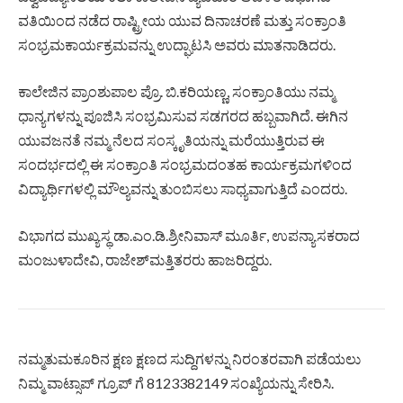
ವತಿಯಿಂದ ನಡೆದ ರಾಷ್ಟ್ರೀಯ ಯುವ ದಿನಾಚರಣೆ ಮತ್ತು ಸಂಕ್ರಾಂತಿ
ಸಂಭ್ರಮಕಾರ್ಯಕ್ರಮವನ್ನು ಉದ್ಘಾಟಸಿ ಅವರು ಮಾತನಾಡಿದರು.
ಕಾಲೇಜಿನ ಪ್ರಾಂಶುಪಾಲ ಪ್ರೊ. ಬಿ.ಕರಿಯಣ್ಣ, ಸಂಕ್ರಾಂತಿಯು ನಮ್ಮ
ಧಾನ್ಯಗಳನ್ನು ಪೂಜಿಸಿ ಸಂಭ್ರಮಿಸುವ ಸಡಗರದ ಹಬ್ಬವಾಗಿದೆ. ಈಗಿನ
ಯುವಜನತೆ ನಮ್ಮ ನೆಲದ ಸಂಸ್ಕೃತಿಯನ್ನು ಮರೆಯುತ್ತಿರುವ ಈ
ಸಂದರ್ಭದಲ್ಲಿ ಈ ಸಂಕ್ರಾಂತಿ ಸಂಭ್ರಮದಂತಹ ಕಾರ್ಯಕ್ರಮಗಳಿಂದ
ವಿದ್ಯಾರ್ಥಿಗಳಲ್ಲಿ ಮೌಲ್ಯವನ್ನು ತುಂಬಿಸಲು ಸಾಧ್ಯವಾಗುತ್ತಿದೆ ಎಂದರು.
ವಿಭಾಗದ ಮುಖ್ಯಸ್ಥ ಡಾ.ಎಂ.ಡಿ.ಶ್ರೀನಿವಾಸ್ ಮೂರ್ತಿ, ಉಪನ್ಯಾಸಕರಾದ
ಮಂಜುಳಾದೇವಿ, ರಾಜೇಶ್‌ಮತ್ತಿತರರು ಹಾಜರಿದ್ದರು.
ನಮ್ಮತುಮಕೂರಿನ ಕ್ಷಣ ಕ್ಷಣದ ಸುದ್ದಿಗಳನ್ನು ನಿರಂತರವಾಗಿ ಪಡೆಯಲು
ನಿಮ್ಮ ವಾಟ್ಸಾಪ್ ಗ್ರೂಪ್ ಗೆ 8123382149 ಸಂಖ್ಯೆಯನ್ನು ಸೇರಿಸಿ.