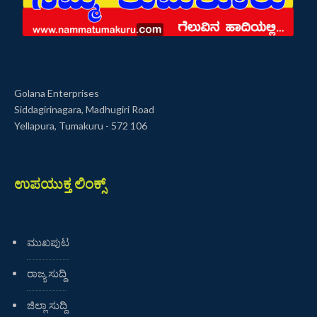
Golana Enterprises
Siddagirinagara, Madhugiri Road
Yellapura, Tumakuru - 572 106
ಉಪಯುಕ್ತ ಲಿಂಕ್ಸ್
ಮುಖಪುಟ
ರಾಜ್ಯ ಸುದ್ದಿ
ಜಿಲ್ಲಾ ಸುದ್ದಿ