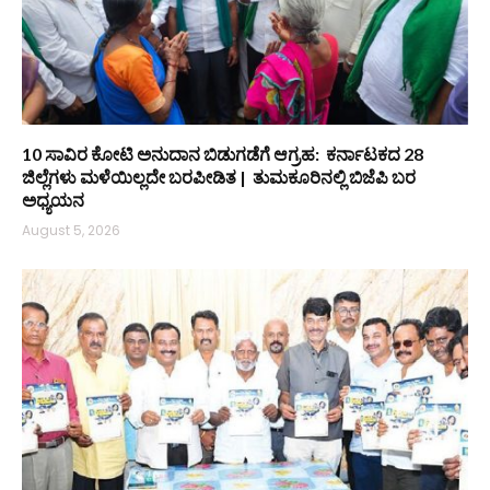
10 ಸಾವಿರ ಕೋಟಿ ಅನುದಾನ ಬಿಡುಗಡೆಗೆ ಆಗ್ರಹ: ಕರ್ನಾಟಕದ 28
ಜಿಲ್ಲೆಗಳು ಮಳೆಯಿಲ್ಲದೇ ಬರಪೀಡಿತ | ತುಮಕೂರಿನಲ್ಲಿ ಬಿಜೆಪಿ ಬರ
ಅಧ್ಯಯನ
August 5, 2026