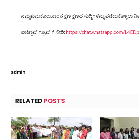
ನಮ್ಮತುಮಕೂರು.ಕಾಂನ ಕ್ಷಣ ಕ್ಷಣದ ಸುದ್ದಿಗಳನ್ನು ಪಡೆದುಕೊಳ್ಳಲು ನಿಮ
ವಾಟ್ಸಾಪ್ ಗ್ರೂಪ್ ಗೆ ಸೇರಿ:
https://chat.whatsapp.com/L4
admin
RELATED
POSTS