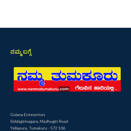
ನಮ್ಮ ಬಗ್ಗೆ
Golana Enterprises
Siddagirinagara, Madhugiri Road
Yellapura, Tumakuru - 572 106