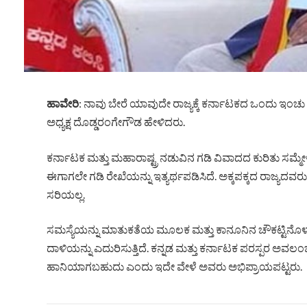
ಹಾವೇರಿ
: ನಾವು ಬೇರೆ ಯಾವುದೇ ರಾಜ್ಯಕ್ಕೆ ಕರ್ನಾಟಕದ ಒಂದು ಇಂಚು 
ಅಧ್ಯಕ್ಷ ದೊಡ್ಡರಂಗೇಗೌಡ ಹೇಳಿದರು.
ಕರ್ನಾಟಕ ಮತ್ತು ಮಹಾರಾಷ್ಟ್ರ ನಡುವಿನ ಗಡಿ ವಿವಾದದ ಕುರಿತು
ಈಗಾಗಲೇ ಗಡಿ ರೇಖೆಯನ್ನು ಇತ್ಯರ್ಥಪಡಿಸಿದೆ. ಅಕ್ಕಪಕ್ಕದ ರಾಜ್ಯದ
ಸರಿಯಲ್ಲ.
ಸಮಸ್ಯೆಯನ್ನು ಮಾತುಕತೆಯ ಮೂಲಕ ಮತ್ತು ಕಾನೂನಿನ ಚೌಕಟ್ಟಿನೊಳಗೆ 
ದಾಳಿಯನ್ನು ಎದುರಿಸುತ್ತಿದೆ. ಕನ್ನಡ ಮತ್ತು ಕರ್ನಾಟಕ ಪರಸ್ಪರ ಅವಲಂ
ಹಾನಿಯಾಗಬಹುದು ಎಂದು ಇದೇ ವೇಳೆ ಅವರು ಅಭಿಪ್ರಾಯಪಟ್ಟರು.