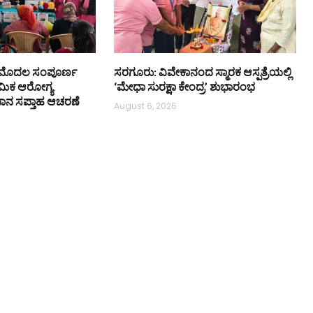
 ಮೊದಲ ಸಂಪೂರ್ಣ
ಸರಗೂರು: ವಿವೇಕಾನಂದ ಸ್ಮಾರಕ ಆಸ್ಪತ್ರೆಯಲ್ಲಿ
ಥಮಿಕ ಆರೋಗ್ಯ
‘ಮೇಧಾ ಸುರಕ್ಷಾ ಕೇಂದ್ರ’ ಶುಭಾರಂಭ
ತನ್ಯಪಾನ ಸಪ್ತಾಹ ಆಚರಣೆ
August 6, 2026