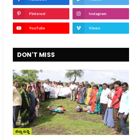
Pinterest
Instagram
YouTube
Vimeo
DON'T MISS
ite
ಜಿಲ್ಲಾ ಸುದ್ದಿ