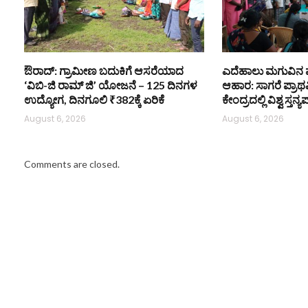
ಔರಾದ್: ಗ್ರಾಮೀಣ ಬದುಕಿಗೆ ಆಸರೆಯಾದ
ಎದೆಹಾಲು ಮಗುವಿನ
‘ವಿಬಿ-ಜಿ ರಾಮ್ ಜಿ’ ಯೋಜನೆ – 125 ದಿನಗಳ
ಆಹಾರ: ಸಾಗರೆ ಪ್ರಾ
ಉದ್ಯೋಗ, ದಿನಗೂಲಿ ₹382ಕ್ಕೆ ಏರಿಕೆ
ಕೇಂದ್ರದಲ್ಲಿ ವಿಶ್ವ ಸ್
August 6, 2026
August 6, 2026
Comments are closed.