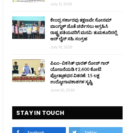
July 21, 2026
ಕೇಂದ್ರ ಸರ್ಕಾರವು ತಕ್ಷಣವೇ ಸೋನಮ್
ವಾಂಗ್ಚುಕ್ ಜೊತೆ ಚರ್ಚಿಸಲು ಆಗ್ರಹಿಸಿ
ರಾಷ್ಟ್ರಪತಿಯವರಿಗೆ ಮನವಿ: ತುಮಕೂರಿನಲ್ಲಿ
ಆನ್‌ ಲೈನ್ ಸಹಿ ಸಂಗ್ರಹ
July 18, 2026
ಪಿಎಂ–ವಿಕಸಿತ್ ಭಾರತ್ ರೋಜ್‌ ಗಾರ್
ಯೋಜನೆಯಡಿ ₹2,400 ಕೋಟಿ
ಪ್ರೋತ್ಸಾಹಧನ ವಿತರಣೆ: 15 ಲಕ್ಷ
ಉದ್ಯೋಗಾವಕಾಶಗಳ ಸೃಷ್ಟಿ
June 20, 2026
STAY IN TOUCH
Facebook
Twitter