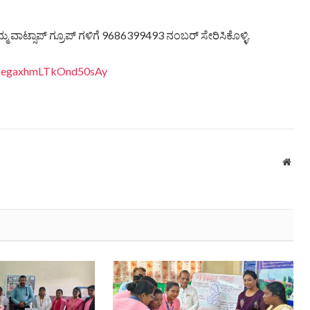
್ಮ ವಾಟ್ಸಾಪ್ ಗ್ರೂಪ್ ಗಳಿಗೆ 9686399493 ನಂಬರ್ ಸೇರಿಸಿಕೊಳ್ಳಿ.
EDpegaxhmLTkOnd50sAy
Webs