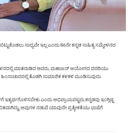
ಬಿಟ್ಟುಕೊಡಲು ಸಾಧ್ಯವೇ ಇಲ್ಲ ಎಂದು 86ನೇ ಕನ್ನಡ ಸಾಹಿತ್ಯ ಸಮ್ಮೇಳನದ
 ಸಮ್ಮೇಳನದಲ್ಲಿ ಮಾತನಾಡಿದ ಅವರು, ಮಹಾಜನ್ ಆಯೋಗದ ವರದಿಯು
ವರು ಹಿಂಸಾಚಾರದಲ್ಲಿ ತೊಡಗಿ ಸಾಮಾಜಿಕ ಕಳಕಳಿ ಮೂಡಿಸುವುದು
ಇತ್ಯರ್ಥಗೊಳಿಸಬೇಕು ಎಂದು ಅಭಿಪ್ರಾಯಪಟ್ಟರು.ಕನ್ನಡವು ಇಂಗ್ಲಿಷ್ನ
ಬಿತವಾಗಿದ್ದು, ಅವುಗಳ ನಡುವೆ ಯಾವುದೇ ಪ್ರತ್ಯೇಕತೆಯು ಭಾಷೆಗೆ