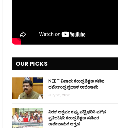
OUR PICKS
NEET ವಿವಾದ: ಕೇಂದ್ರ ಶಿಕ್ಷಣ ಸಚಿವ
ಧರ್ಮೇಂದ್ರ ಪ್ರಧಾನ್ ರಾಜೀನಾಮೆ
July 25, 2026
ನೀಟ್ ಅಕ್ರಮ: ಕಪ್ಪು ಪಟ್ಟಿ ಧರಿಸಿ ಮೌನ
ಪ್ರತಿಭಟನೆ: ಕೇಂದ್ರ ಶಿಕ್ಷಣ ಸಚಿವರ
ರಾಜೀನಾಮೆಗೆ ಆಗ್ರಹ