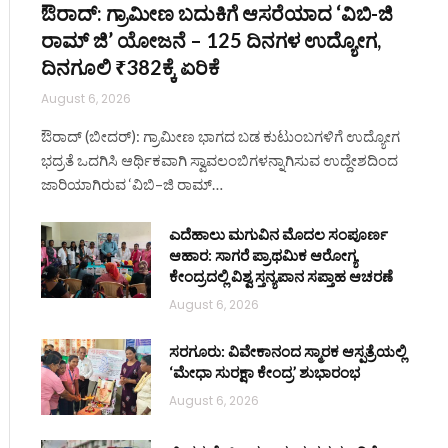
ಔರಾದ್: ಗ್ರಾಮೀಣ ಬದುಕಿಗೆ ಆಸರೆಯಾದ ‘ವಿಬಿ-ಜಿ
ರಾಮ್ ಜಿ’ ಯೋಜನೆ – 125 ದಿನಗಳ ಉದ್ಯೋಗ,
ದಿನಗೂಲಿ ₹382ಕ್ಕೆ ಏರಿಕೆ
August 6, 2026
ಔರಾದ್ (ಬೀದರ್): ಗ್ರಾಮೀಣ ಭಾಗದ ಬಡ ಕುಟುಂಬಗಳಿಗೆ ಉದ್ಯೋಗ
ಭದ್ರತೆ ಒದಗಿಸಿ ಆರ್ಥಿಕವಾಗಿ ಸ್ವಾವಲಂಬಿಗಳನ್ನಾಗಿಸುವ ಉದ್ದೇಶದಿಂದ
ಜಾರಿಯಾಗಿರುವ ‘ವಿಬಿ–ಜಿ ರಾಮ್…
ಎದೆಹಾಲು ಮಗುವಿನ ಮೊದಲ ಸಂಪೂರ್ಣ
ಆಹಾರ: ಸಾಗರೆ ಪ್ರಾಥಮಿಕ ಆರೋಗ್ಯ
ಕೇಂದ್ರದಲ್ಲಿ ವಿಶ್ವ ಸ್ತನ್ಯಪಾನ ಸಪ್ತಾಹ ಆಚರಣೆ
August 6, 2026
ಸರಗೂರು: ವಿವೇಕಾನಂದ ಸ್ಮಾರಕ ಆಸ್ಪತ್ರೆಯಲ್ಲಿ
‘ಮೇಧಾ ಸುರಕ್ಷಾ ಕೇಂದ್ರ’ ಶುಭಾರಂಭ
August 6, 2026