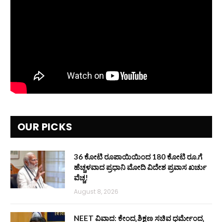
OUR PICKS
36 ಕೋಟಿ ರೂಪಾಯಿಯಿಂದ 180 ಕೋಟಿ ರೂ.ಗೆ
ಹೆಚ್ಚಳವಾದ ಪ್ರಧಾನಿ ಮೋದಿ ವಿದೇಶ ಪ್ರವಾಸ ಖರ್ಚು
ವೆಚ್ಚ!
August 8, 2026
NEET ವಿವಾದ: ಕೇಂದ್ರ ಶಿಕ್ಷಣ ಸಚಿವ ಧರ್ಮೇಂದ್ರ