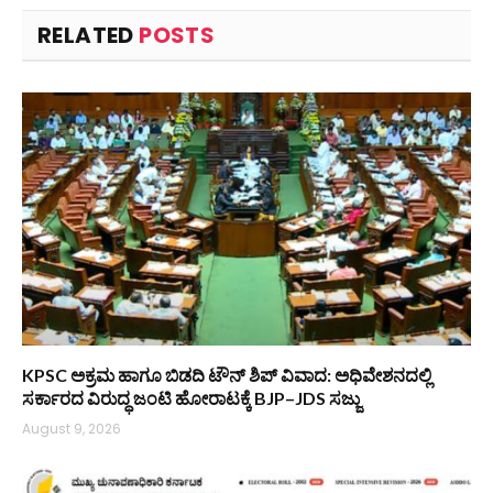
RELATED
POSTS
KPSC ಅಕ್ರಮ ಹಾಗೂ ಬಿಡದಿ ಟೌನ್‌ ಶಿಪ್ ವಿವಾದ: ಅಧಿವೇಶನದಲ್ಲಿ
ಸರ್ಕಾರದ ವಿರುದ್ಧ ಜಂಟಿ ಹೋರಾಟಕ್ಕೆ BJP–JDS ಸಜ್ಜು
August 9, 2026