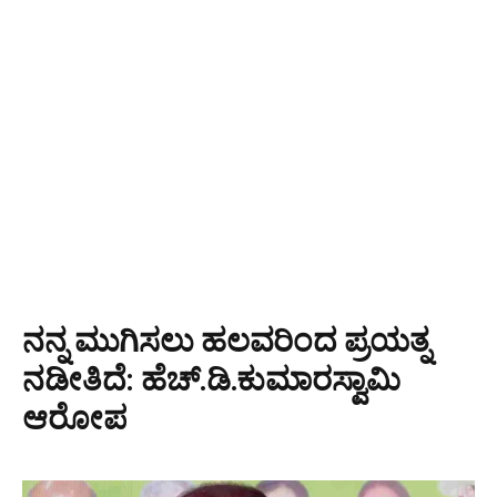
ನನ್ನ ಮುಗಿಸಲು ಹಲವರಿಂದ ಪ್ರಯತ್ನ
ನಡೀತಿದೆ: ಹೆಚ್.ಡಿ.ಕುಮಾರಸ್ವಾಮಿ
ಆರೋಪ