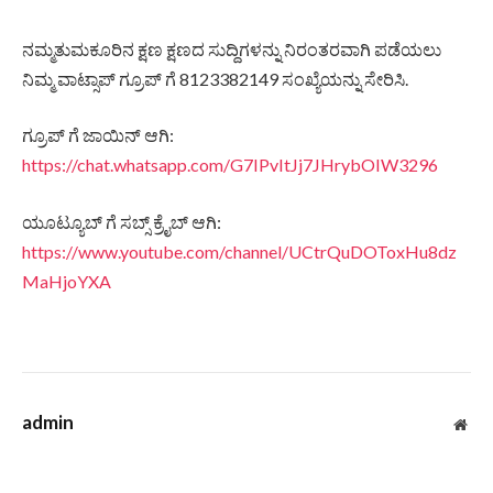
ನಮ್ಮತುಮಕೂರಿನ ಕ್ಷಣ ಕ್ಷಣದ ಸುದ್ದಿಗಳನ್ನು ನಿರಂತರವಾಗಿ ಪಡೆಯಲು
ನಿಮ್ಮ ವಾಟ್ಸಾಪ್ ಗ್ರೂಪ್ ಗೆ 8123382149 ಸಂಖ್ಯೆಯನ್ನು ಸೇರಿಸಿ.
ಗ್ರೂಪ್ ಗೆ ಜಾಯಿನ್ ಆಗಿ:
https://chat.whatsapp.com/G7IPvItJj7JHrybOIW3296
ಯೂಟ್ಯೂಬ್ ಗೆ ಸಬ್ಸ್ ಕ್ರೈಬ್ ಆಗಿ:
https://www.youtube.com/channel/UCtrQuDOToxHu8dz
MaHjoYXA
admin
Web