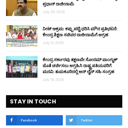
ಪ್ರಧಾನ್ ರಾಜೀನಾಮೆ
July 25, 2026
ನೀಟ್ ಅಕ್ರಮ: ಕಪ್ಪು ಪಟ್ಟಿ ಧರಿಸಿ ಮೌನ ಪ್ರತಿಭಟನೆ:
ಕೇಂದ್ರ ಶಿಕ್ಷಣ ಸಚಿವರ ರಾಜೀನಾಮೆಗೆ ಆಗ್ರಹ
July 21, 2026
ಕೇಂದ್ರ ಸರ್ಕಾರವು ತಕ್ಷಣವೇ ಸೋನಮ್ ವಾಂಗ್ಚುಕ್
ಜೊತೆ ಚರ್ಚಿಸಲು ಆಗ್ರಹಿಸಿ ರಾಷ್ಟ್ರಪತಿಯವರಿಗೆ
ಮನವಿ: ತುಮಕೂರಿನಲ್ಲಿ ಆನ್‌ ಲೈನ್ ಸಹಿ ಸಂಗ್ರಹ
July 18, 2026
STAY IN TOUCH
Facebook
Twitter