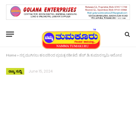
Home
»
ನನ್ನ ಮುಗಿಸಲು ಹಲವರಿಂದ ಪ್ರಯತ್ನ ನಡೀತಿದೆ: ಹೆಚ್.ಡಿ.ಕುಮಾರಸ್ವಾಮಿ ಆರೋಪ
June 15, 2024
ರಾಜ್ಯ ಸುದ್ದಿ