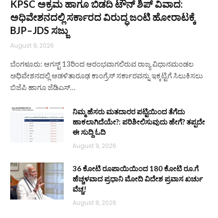
KPSC ಅಕ್ರಮ ಹಾಗೂ ಬಿಡದಿ ಟೌನ್‌ ಶಿಪ್ ವಿವಾದ:
ಅಧಿವೇಶನದಲ್ಲಿ ಸರ್ಕಾರದ ವಿರುದ್ಧ ಜಂಟಿ ಹೋರಾಟಕ್ಕೆ
BJP–JDS ಸಜ್ಜು
August 9, 2026
ಬೆಂಗಳೂರು: ಆಗಸ್ಟ್ 13ರಿಂದ ಆರಂಭವಾಗಲಿರುವ ರಾಜ್ಯ ವಿಧಾನಮಂಡಲ
ಅಧಿವೇಶನದಲ್ಲಿ ಆಡಳಿತಾರೂಢ ಕಾಂಗ್ರೆಸ್ ಸರ್ಕಾರವನ್ನು ಇಕ್ಕಟ್ಟಿಗೆ ಸಿಲುಕಿಸಲು
ಬಿಜೆಪಿ ಹಾಗೂ ಜೆಡಿಎಸ್…
ನಿಮ್ಮ ಹೆಸರು ಮತದಾರರ ಪಟ್ಟಿಯಿಂದ ತೆಗೆದು
ಹಾಕಲಾಗಿದೆಯೇ?: ಪರಿಶೀಲಿಸುವುದು ಹೇಗೆ? ತಪ್ಪದೇ
ಈ ಸುದ್ದಿ ಓದಿ
August 9, 2026
36 ಕೋಟಿ ರೂಪಾಯಿಯಿಂದ 180 ಕೋಟಿ ರೂ.ಗೆ
ಹೆಚ್ಚಳವಾದ ಪ್ರಧಾನಿ ಮೋದಿ ವಿದೇಶ ಪ್ರವಾಸ ಖರ್ಚು
ವೆಚ್ಚ!
August 8, 2026