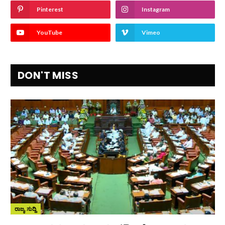
Pinterest
Instagram
YouTube
Vimeo
DON'T MISS
ರಾಜ್ಯ ಸುದ್ದಿ