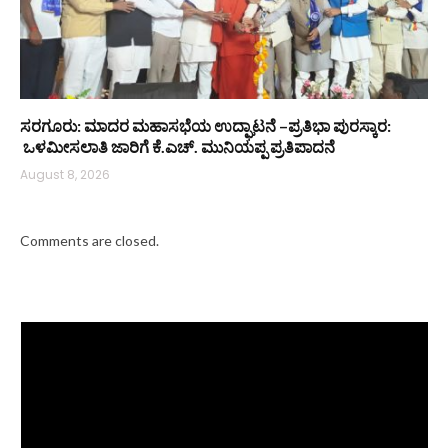
ಸರಗೂರು: ಮಾದರ ಮಹಾಸಭೆಯ ಉದ್ಘಾಟನೆ –ಪ್ರತಿಭಾ ಪುರಸ್ಕಾರ:
ಒಳಮೀಸಲಾತಿ ಜಾರಿಗೆ ಕೆ.ಎಚ್. ಮುನಿಯಪ್ಪ ಪ್ರತಿಪಾದನೆ
August 8, 2026
Comments are closed.