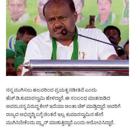
ನನ್ನ ಮುಗಿಸಲು ಹಲವರಿಂದ ಪ್ರಯತ್ನ ನಡೀತಿದೆ ಎಂದು
ಹೆಚ್.ಡಿ.ಕುಮಾರಸ್ವಾಮಿ ಹೇಳಿದ್ದಾರೆ. ಈ ಸಂಬಂಧ ಮಾತನಾಡಿದ
ಅವರು,ನನ್ನ ವಿರುದ್ಧ ಕೇಸ್ ಇದೆಯಾ ಅಂತಾ ಚೆಕ್​ ಮಾಡ್ತಿದ್ದಾರೆ. ಅವರಿಗೆ
ರಾಜ್ಯದ ಅಭಿವೃದ್ಧಿ ಬಗ್ಗೆ ಚಿಂತನೆ ಇಲ್ಲ. ಕುಮಾರಸ್ವಾಮಿನ ಹೇಗೆ
ಮುಗಿಸಿಬೇಕೆಂದು ಪ್ಲ್ಯಾನ್ ಮಾಡುತ್ತಿದ್ದಾರೆ ಎಂದು ಆರೋಪಿಸಿದ್ದಾರೆ.