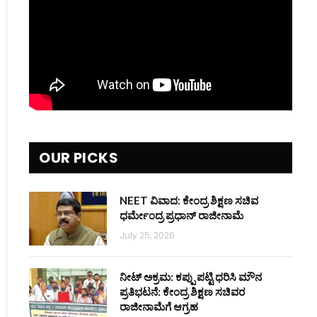
OUR PICKS
NEET ವಿವಾದ: ಕೇಂದ್ರ ಶಿಕ್ಷಣ ಸಚಿವ
ಧರ್ಮೇಂದ್ರ ಪ್ರಧಾನ್ ರಾಜೀನಾಮೆ
July 25, 2026
ನೀಟ್ ಅಕ್ರಮ: ಕಪ್ಪು ಪಟ್ಟಿ ಧರಿಸಿ ಮೌನ
ಪ್ರತಿಭಟನೆ: ಕೇಂದ್ರ ಶಿಕ್ಷಣ ಸಚಿವರ
ರಾಜೀನಾಮೆಗೆ ಆಗ್ರಹ