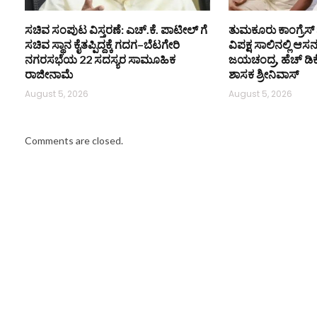
ಸಚಿವ ಸಂಪುಟ ವಿಸ್ತರಣೆ: ಎಚ್.ಕೆ. ಪಾಟೀಲ್ ಗೆ
ತುಮಕೂರು ಕಾಂಗ್ರೆಸ್ 
ಸಚಿವ ಸ್ಥಾನ ಕೈತಪ್ಪಿದ್ದಕ್ಕೆ ಗದಗ–ಬೆಟಗೇರಿ
ವಿಪಕ್ಷ ಸಾಲಿನಲ್ಲಿ ಆಸ
ನಗರಸಭೆಯ 22 ಸದಸ್ಯರ ಸಾಮೂಹಿಕ
ಜಯಚಂದ್ರ, ಹೆಚ್ ಡಿ
ರಾಜೀನಾಮೆ
ಶಾಸಕ ಶ್ರೀನಿವಾಸ್
August 5, 2026
August 5, 2026
Comments are closed.