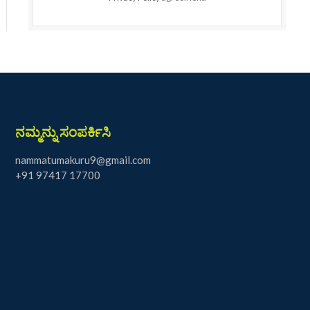
ನಮ್ಮನ್ನು ಸಂಪರ್ಕಿಸಿ
nammatumakuru9@gmail.com
+91 97417 17700