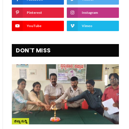
Pinterest
Instagram
YouTube
Vimeo
DON'T MISS
ite
ಜಿಲ್ಲಾ ಸುದ್ದಿ