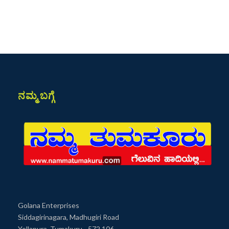
ನಮ್ಮ ಬಗ್ಗೆ
Golana Enterprises
Siddagirinagara, Madhugiri Road
Yellapura, Tumakuru - 572 106