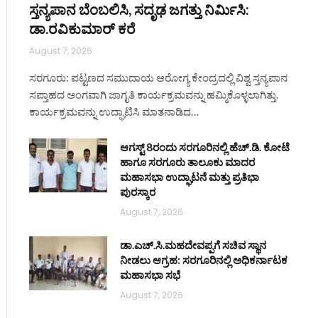
ಸ್ತನ್ಯಪಾನ ಬೆಂಬಲಿಸಿ, ಸದೃಢ ಜಗತ್ತು ನಿರ್ಮಿಸಿ:
ಡಾ.ರವಿಕುಮಾರ್ ಕರೆ
August 7, 2026
ಸರಗೂರು: ಪಟ್ಟಣದ ಸಮುದಾಯ ಆರೋಗ್ಯ ಕೇಂದ್ರದಲ್ಲಿ ವಿಶ್ವ ಸ್ತನ್ಯಪಾನ
ಸಪ್ತಾಹದ ಅಂಗವಾಗಿ ಜಾಗೃತಿ ಕಾರ್ಯಕ್ರಮವನ್ನು ಹಮ್ಮಿಕೊಳ್ಳಲಾಗಿತ್ತು.
ಕಾರ್ಯಕ್ರಮವನ್ನು ಉದ್ಘಾಟಿಸಿ ಮಾತನಾಡಿದ…
ಆಗಸ್ಟ್ 8ರಂದು ಸರಗೂರಿನಲ್ಲಿ ಹೆಚ್.ಡಿ. ಕೋಟೆ
ಹಾಗೂ ಸರಗೂರು ತಾಲೂಕು ಮಾದರ
ಮಹಾಸಭಾ ಉದ್ಘಾಟನೆ ಮತ್ತು ಪ್ರತಿಭಾ
ಪುರಸ್ಕಾರ
August 7, 2026
ಡಾ.ಎಚ್.ಸಿ.ಮಹದೇವಪ್ಪಗೆ ಸಚಿವ ಸ್ಥಾನ
ನೀಡಲು ಆಗ್ರಹ: ಸರಗೂರಿನಲ್ಲಿ ಅಧಿಕರ್ನಾಟಕ
ಮಹಾಸಭಾ ಸಭೆ
August 7, 2026