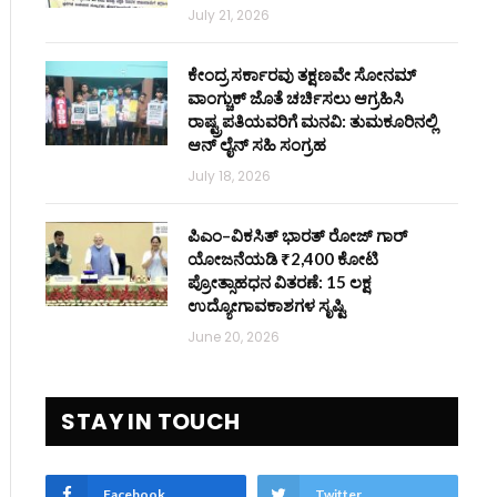
July 21, 2026
ಕೇಂದ್ರ ಸರ್ಕಾರವು ತಕ್ಷಣವೇ ಸೋನಮ್
ವಾಂಗ್ಚುಕ್ ಜೊತೆ ಚರ್ಚಿಸಲು ಆಗ್ರಹಿಸಿ
ರಾಷ್ಟ್ರಪತಿಯವರಿಗೆ ಮನವಿ: ತುಮಕೂರಿನಲ್ಲಿ
ಆನ್‌ ಲೈನ್ ಸಹಿ ಸಂಗ್ರಹ
July 18, 2026
ಪಿಎಂ–ವಿಕಸಿತ್ ಭಾರತ್ ರೋಜ್‌ ಗಾರ್
ಯೋಜನೆಯಡಿ ₹2,400 ಕೋಟಿ
ಪ್ರೋತ್ಸಾಹಧನ ವಿತರಣೆ: 15 ಲಕ್ಷ
ಉದ್ಯೋಗಾವಕಾಶಗಳ ಸೃಷ್ಟಿ
June 20, 2026
STAY IN TOUCH
Facebook
Twitter