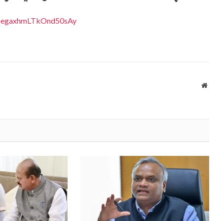
EDpegaxhmLTkOnd50sAy
Webs