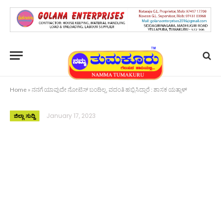
Home
»
ನನಗೆ ಯಾವುದೇ ನೋಟಿಸ್ ಬಂದಿಲ್ಲ, ವದಂತಿ ಹಬ್ಬಿಸಿದ್ದಾರೆ : ಶಾಸಕ ಯತ್ನಾಳ್
January 17, 2023
ಜಿಲ್ಲಾ ಸುದ್ದಿ