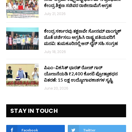
ಕೇಂದ್ರ ಶಿಕ್ಷಣ ಸಚಿವರ ರಾಜೀನಾಮೆಗೆ ಆಗ್ರಹ
July 21, 2026
ಕೇಂದ್ರ ಸರ್ಕಾರವು ತಕ್ಷಣವೇ ಸೋನಮ್ ವಾಂಗ್ಚುಕ್
ಜೊತೆ ಚರ್ಚಿಸಲು ಆಗ್ರಹಿಸಿ ರಾಷ್ಟ್ರಪತಿಯವರಿಗೆ
ಮನವಿ: ತುಮಕೂರಿನಲ್ಲಿ ಆನ್‌ ಲೈನ್ ಸಹಿ ಸಂಗ್ರಹ
July 18, 2026
ಪಿಎಂ–ವಿಕಸಿತ್ ಭಾರತ್ ರೋಜ್‌ ಗಾರ್
ಯೋಜನೆಯಡಿ ₹2,400 ಕೋಟಿ ಪ್ರೋತ್ಸಾಹಧನ
ವಿತರಣೆ: 15 ಲಕ್ಷ ಉದ್ಯೋಗಾವಕಾಶಗಳ ಸೃಷ್ಟಿ
June 20, 2026
STAY IN TOUCH
Facebook
Twitter