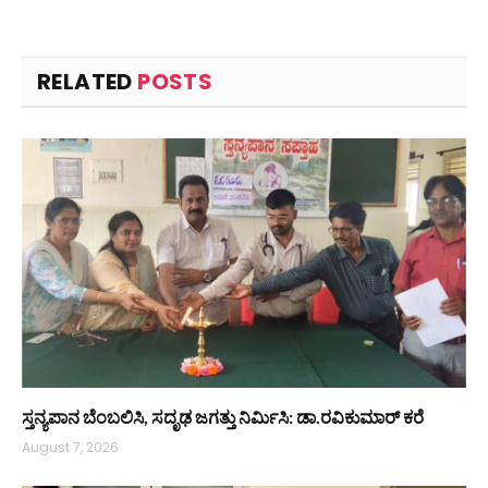
RELATED
POSTS
ಸ್ತನ್ಯಪಾನ ಬೆಂಬಲಿಸಿ, ಸದೃಢ ಜಗತ್ತು ನಿರ್ಮಿಸಿ: ಡಾ.ರವಿಕುಮಾರ್ ಕರೆ
August 7, 2026