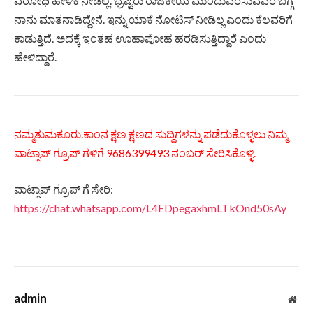
ವಿರೋಧಿ ಹೇಳಿಕೆ ನೀಡಿಲ್ಲ. ಭ್ರಷ್ಟರು ರಾಜಕೀಯ ಮುಂದುವರೆಸುವವರ ಬಗ್ಗೆ
ನಾನು ಮಾತನಾಡಿದ್ದೇನೆ. ಇನ್ನು ಯಾಕೆ ನೋಟಿಸ್ ನೀಡಿಲ್ಲ ಎಂದು ಕೆಲವರಿಗೆ
ಕಾಡುತ್ತಿದೆ. ಅದಕ್ಕೆ ಇಂತಹ ಊಹಾಪೋಹ ಹರಡಿಸುತ್ತಿದ್ದಾರೆ ಎಂದು
ಹೇಳಿದ್ದಾರೆ.
ನಮ್ಮತುಮಕೂರು.ಕಾಂನ ಕ್ಷಣ ಕ್ಷಣದ ಸುದ್ದಿಗಳನ್ನು ಪಡೆದುಕೊಳ್ಳಲು ನಿಮ್ಮ
ವಾಟ್ಸಾಪ್ ಗ್ರೂಪ್ ಗಳಿಗೆ 9686399493 ನಂಬರ್ ಸೇರಿಸಿಕೊಳ್ಳಿ.
ವಾಟ್ಸಾಪ್ ಗ್ರೂಪ್ ಗೆ ಸೇರಿ:
https://chat.whatsapp.com/L4EDpegaxhmLTkOnd50sAy
admin
Web