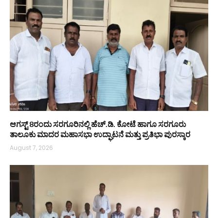
ಆಗಸ್ಟ್ 8ರಂದು ಸರಗೂರಿನಲ್ಲಿ ಹೆಚ್.ಡಿ. ಕೋಟೆ ಹಾಗೂ ಸರಗೂರು
ತಾಲೂಕು ಮಾದರ ಮಹಾಸಭಾ ಉದ್ಘಾಟನೆ ಮತ್ತು ಪ್ರತಿಭಾ ಪುರಸ್ಕಾರ
August 7, 2026