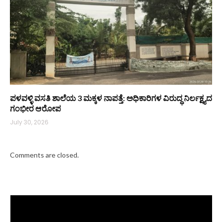
ಪಳವಳ್ಳಿ ವಸತಿ ಶಾಲೆಯ 3 ಮಕ್ಕಳ ನಾಪತ್ತೆ: ಅಧಿಕಾರಿಗಳ ವಿರುದ್ಧ ನಿರ್ಲಕ್ಷ್ಯದ
ಗಂಭೀರ ಆರೋಪ
July 30, 2026
Comments are closed.