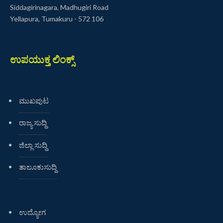
Siddagirinagara, Madhugiri Road
Yellapura, Tumakuru - 572 106
ಉಪಯುಕ್ತ ಲಿಂಕ್ಸ್
ಮುಖಪುಟ
ರಾಜ್ಯ ಸುದ್ದಿ
ಜಿಲ್ಲಾ ಸುದ್ದಿ
ತಾಲೂಕುಸುದ್ದಿ
ಉದ್ಯೋಗ