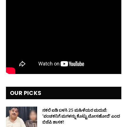
OUR PICKS
ನಕಲಿ ಐಡಿ ಬಳಸಿ 25 ಮಹಿಳೆಯರ ಮದುವೆ:
‘ವಂಚಕನಿಗೆ ಮಗಳನ್ನು ಕೊಟ್ಟು ಮೋಸಹೋದೆ’ ಎಂದ
ಬಿಜೆಪಿ ಶಾಸಕ!