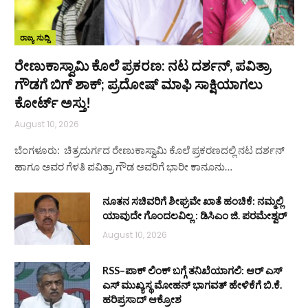
ರಾಜ್ಯ ಸುದ್ದಿ
ರೇಣುಕಾಸ್ವಾಮಿ ಕೊಲೆ ಪ್ರಕರಣ: ನಟ ದರ್ಶನ್‌, ಪವಿತ್ರಾ
ಗೌಡಗೆ ಬಿಗ್‌ ಶಾಕ್; ಪ್ರದೋಷ್‌ ಮಾಫಿ ಸಾಕ್ಷಿಯಾಗಲು
ಕೋರ್ಟ್‌ ಅಸ್ತು!
August 10, 2026
ಬೆಂಗಳೂರು: ಚಿತ್ರದುರ್ಗದ ರೇಣುಕಾಸ್ವಾಮಿ ಕೊಲೆ ಪ್ರಕರಣದಲ್ಲಿ ನಟ ದರ್ಶನ್‌
ಹಾಗೂ ಅವರ ಗೆಳತಿ ಪವಿತ್ರಾ ಗೌಡ ಅವರಿಗೆ ಭಾರೀ ಕಾನೂನು…
ನೂತನ ಸಚಿವರಿಗೆ ಶೀಘ್ರವೇ ಖಾತೆ ಹಂಚಿಕೆ: ನಮ್ಮಲ್ಲಿ
ಯಾವುದೇ ಗೊಂದಲವಿಲ್ಲ : ಡಿಸಿಎಂ ಜಿ. ಪರಮೇಶ್ವರ್
August 10, 2026
RSS–ಪಾಕ್ ಲಿಂಕ್ ಬಗ್ಗೆ ತನಿಖೆಯಾಗಲಿ: ಆರ್‌ ಎಸ್‌
ಎಸ್ ಮುಖ್ಯಸ್ಥ ಮೋಹನ್ ಭಾಗವತ್ ಹೇಳಿಕೆಗೆ ಬಿ.ಕೆ.
ಹರಿಪ್ರಸಾದ್ ಆಕ್ರೋಶ