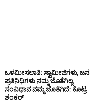
ಒಳಮೀಸಲಾತಿ: ಸ್ವಾಮೀಜಿಗಳು, ಜನ
ಪ್ರತಿನಿಧಿಗಳು ನಮ್ಮ ಜೊತೆಗಿಲ್ಲ,
ಸಂವಿಧಾನ ನಮ್ಮ ಜೊತೆಗಿದೆ: ಕೊಟ್ರ
ಶಂಕರ್