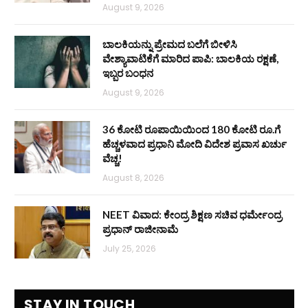
August 9, 2026
ಬಾಲಕಿಯನ್ನು ಪ್ರೇಮದ ಬಲೆಗೆ ಬೀಳಿಸಿ
ವೇಶ್ಯಾವಾಟಿಕೆಗೆ ಮಾರಿದ ಪಾಪಿ: ಬಾಲಕಿಯ ರಕ್ಷಣೆ,
ಇಬ್ಬರ ಬಂಧನ
August 9, 2026
36 ಕೋಟಿ ರೂಪಾಯಿಯಿಂದ 180 ಕೋಟಿ ರೂ.ಗೆ
ಹೆಚ್ಚಳವಾದ ಪ್ರಧಾನಿ ಮೋದಿ ವಿದೇಶ ಪ್ರವಾಸ ಖರ್ಚು
ವೆಚ್ಚ!
August 8, 2026
NEET ವಿವಾದ: ಕೇಂದ್ರ ಶಿಕ್ಷಣ ಸಚಿವ ಧರ್ಮೇಂದ್ರ
ಪ್ರಧಾನ್ ರಾಜೀನಾಮೆ
July 25, 2026
STAY IN TOUCH