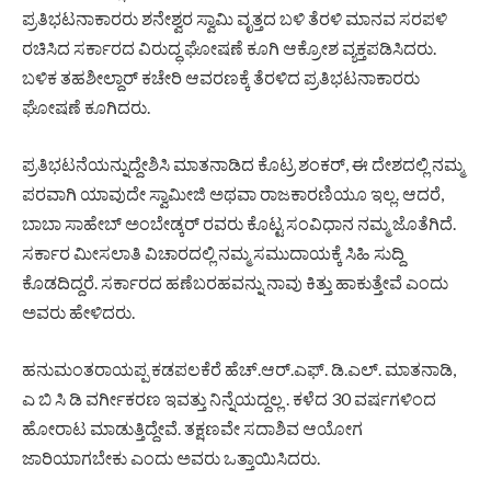
ಪ್ರತಿಭಟನಾಕಾರರು ಶನೇಶ್ವರ ಸ್ವಾಮಿ ವೃತ್ತದ ಬಳಿ ತೆರಳಿ ಮಾನವ ಸರಪಳಿ
ರಚಿಸಿದ ಸರ್ಕಾರದ ವಿರುದ್ಧ ಘೋಷಣೆ ಕೂಗಿ ಆಕ್ರೋಶ ವ್ಯಕ್ತಪಡಿಸಿದರು.
ಬಳಿಕ ತಹಶೀಲ್ದಾರ್ ಕಚೇರಿ ಆವರಣಕ್ಕೆ ತೆರಳಿದ ಪ್ರತಿಭಟನಾಕಾರರು
ಘೋಷಣೆ ಕೂಗಿದರು.
ಪ್ರತಿಭಟನೆಯನ್ನುದ್ದೇಶಿಸಿ ಮಾತನಾಡಿದ ಕೊಟ್ರ ಶಂಕರ್, ಈ ದೇಶದಲ್ಲಿ ನಮ್ಮ
ಪರವಾಗಿ ಯಾವುದೇ ಸ್ವಾಮೀಜಿ ಅಥವಾ ರಾಜಕಾರಣಿಯೂ ಇಲ್ಲ. ಆದರೆ,
ಬಾಬಾ ಸಾಹೇಬ್ ಅಂಬೇಡ್ಕರ್ ರವರು ಕೊಟ್ಟ ಸಂವಿಧಾನ ನಮ್ಮ ಜೊತೆಗಿದೆ.
ಸರ್ಕಾರ ಮೀಸಲಾತಿ ವಿಚಾರದಲ್ಲಿ ನಮ್ಮ ಸಮುದಾಯಕ್ಕೆ ಸಿಹಿ ಸುದ್ದಿ
ಕೊಡದಿದ್ದರೆ. ಸರ್ಕಾರದ ಹಣೆಬರಹವನ್ನು ನಾವು ಕಿತ್ತು ಹಾಕುತ್ತೇವೆ ಎಂದು
ಅವರು ಹೇಳಿದರು.
ಹನುಮಂತರಾಯಪ್ಪ ಕಡಪಲಕೆರೆ ಹೆಚ್.ಆರ್.ಎಫ್. ಡಿ.ಎಲ್. ಮಾತನಾಡಿ,
ಎ ಬಿ ಸಿ ಡಿ ವರ್ಗೀಕರಣ ಇವತ್ತು ನಿನ್ನೆಯದ್ದಲ್ಲ . ಕಳೆದ 30 ವರ್ಷಗಳಿಂದ
ಹೋರಾಟ ಮಾಡುತ್ತಿದ್ದೇವೆ. ತಕ್ಷಣವೇ ಸದಾಶಿವ ಆಯೋಗ
ಜಾರಿಯಾಗಬೇಕು ಎಂದು ಅವರು ಒತ್ತಾಯಿಸಿದರು.