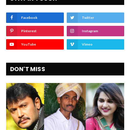
Facebook
Twitter
Pinterest
Instagram
YouTube
Vimeo
DON'T MISS