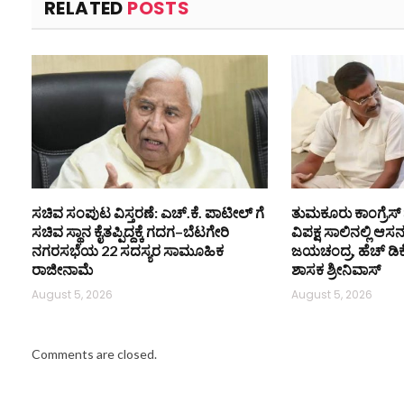
RELATED
POSTS
ಸಚಿವ ಸಂಪುಟ ವಿಸ್ತರಣೆ: ಎಚ್.ಕೆ. ಪಾಟೀಲ್ ಗೆ
ತುಮಕೂರು ಕಾಂಗ್ರೆಸ್ 
ಸಚಿವ ಸ್ಥಾನ ಕೈತಪ್ಪಿದ್ದಕ್ಕೆ ಗದಗ–ಬೆಟಗೇರಿ
ವಿಪಕ್ಷ ಸಾಲಿನಲ್ಲಿ ಆಸ
ನಗರಸಭೆಯ 22 ಸದಸ್ಯರ ಸಾಮೂಹಿಕ
ಜಯಚಂದ್ರ, ಹೆಚ್ ಡಿ
ರಾಜೀನಾಮೆ
ಶಾಸಕ ಶ್ರೀನಿವಾಸ್
August 5, 2026
August 5, 2026
Comments are closed.