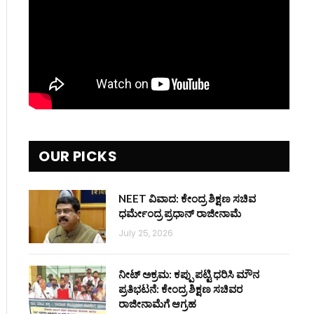
OUR PICKS
NEET ವಿವಾದ: ಕೇಂದ್ರ ಶಿಕ್ಷಣ ಸಚಿವ
ಧರ್ಮೇಂದ್ರ ಪ್ರಧಾನ್ ರಾಜೀನಾಮೆ
July 25, 2026
ನೀಟ್ ಅಕ್ರಮ: ಕಪ್ಪು ಪಟ್ಟಿ ಧರಿಸಿ ಮೌನ
ಪ್ರತಿಭಟನೆ: ಕೇಂದ್ರ ಶಿಕ್ಷಣ ಸಚಿವರ
ರಾಜೀನಾಮೆಗೆ ಆಗ್ರಹ