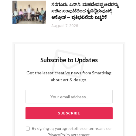
ಸರಗೂರು: ಎಸ್.ಸಿ. ಮಹದೇವಪ್ಪ ಅವರನ್ನು
ಸಚಿವ ಸಂಪುಟದಿಂದ ಕೈಬಿಟ್ಟಿರುವುದಕ್ಕೆ
ಆಕ್ರೋಶ — ಪ್ರತಿಭಟನೆಯ ಎಚ್ಚರಿಕೆ
August 7, 2026
Subscribe to Updates
Get the latest creative news from SmartMag
about art & design.
By signing up, you agree to the our terms and our
Privacy Policy
agreement.