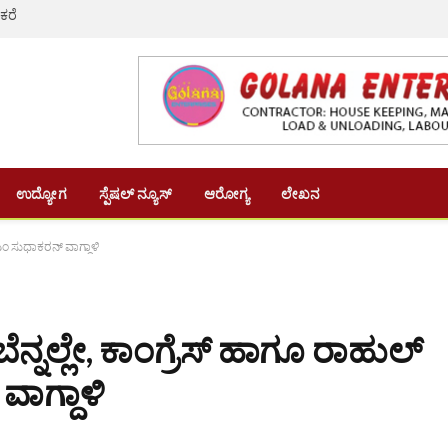
 ಕರೆ
ಉದ್ಯೋಗ
ಸ್ಪೆಷಲ್ ನ್ಯೂಸ್
ಆರೋಗ್ಯ
ಲೇಖನ
ಪಿಎಂ ಸುಧಾಕರನ್ ವಾಗ್ದಾಳಿ
ಬೆನ್ನಲ್ಲೇ, ಕಾಂಗ್ರೆಸ್ ಹಾಗೂ ರಾಹುಲ್
ವಾಗ್ದಾಳಿ