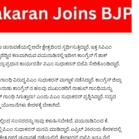
ಲ್ಲಿ ಅದೇ ಕ್ಷೇತ್ರದಿಂದ ಸ್ಪರ್ಧಿಸುತ್ತಿದ್ದಾರೆ. ಇತ್ತ ಸಿಪಿಎಂ
ದ್ದಾಜಿದ್ದಿನ ಕಣವಾಗಿರುವ ವಯನಾಡಿನಲ್ಲಿ ಇದೀಗ ಕಾಂಗ್ರೆಸ್ ಗೆ ಶಾಕ್
್ಲಾ ಪ್ರಧಾನ ಕಾರ್ಯದರ್ಶಿ ಪಿಎಂ ಸುಧಾಕರನ್ ಬಿಜೆಪಿ ಸೇರಿಕೊಂಡಿದ್ದಾರೆ.
ಾಂಧಿ ವಿರುದ್ಧ ಪಿಎಂ ಸುಧಾಕರನ್ ವಾಗ್ದಾಳಿ ನಡೆಸಿದ್ದಾರೆ. ಕಾಂಗ್ರೆಸ್ ಜಿಲ್ಲಾ
 ವಯನಾಡು ಕಾಂಗ್ರೆಸ್‌ ನ ಹಲವು ಮುಖಂಡರಿಗೆ ರಾಹುಲ್ ಗಾಂಧಿಯನ್ನು
ಂಧಿ ಸಿಗುತ್ತಾರಾ? ಎಂದು ಪಿಎಂ ಸುಧಾಕರನ್ ಪ್ರಶ್ನಿಸಿದ್ದಾರೆ. ಸದ್ಯದ
ಧಿ ಯೋಜನೆಗಳು ಕೇರಳಕ್ಕೆ ಬೇಕಾಗಿದೆ.
ಇಲ್ಲಿಂದ ಸಂಸದರನ್ನು ನಾವು ಕಳುಹಿಸಬೇಕಿದೆ. ವಯನಾಡಿನಿಂದ ಕೆ.
 ಪಿಎಂ ಸುಧಾಕರನ್ ಮನವಿ ಮಾಡಿದ್ದಾರೆ. ಏಪ್ರಿಲ್ 26ರಂದು ಕೇರಳದಲ್ಲಿ
ರಗಳಿಗೆ ಚುನಾವಣೆ ನಡೆಯಲಿದೆ. ಕೇರಳದಲ್ಲಿ ಬಿಜೆಪಿ ಇನ್ನೂ ನೆಲೆ