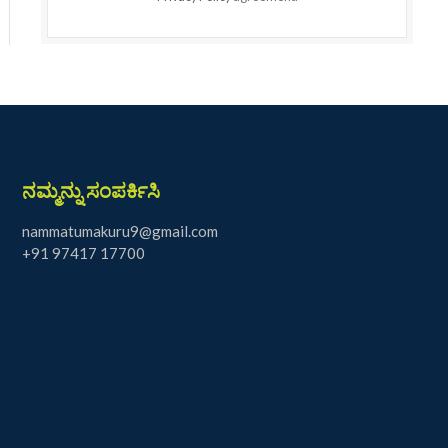
ನಮ್ಮನ್ನು ಸಂಪರ್ಕಿಸಿ
nammatumakuru9@gmail.com
+91 97417 17700