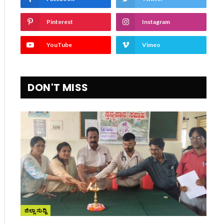
Pinterest
Instagram
YouTube
Vimeo
DON'T MISS
ite
ಜಿಲ್ಲಾ ಸುದ್ದಿ