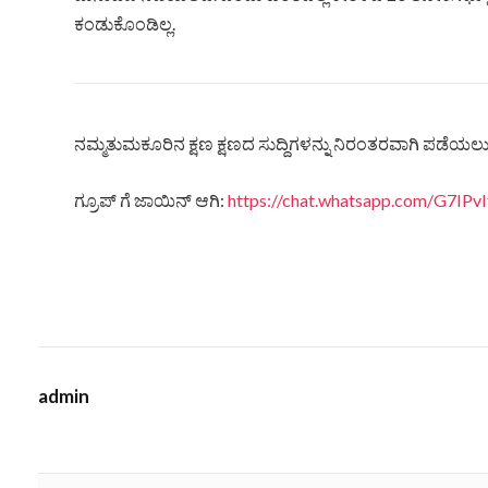
ಕಂಡುಕೊಂಡಿಲ್ಲ.
ನಮ್ಮತುಮಕೂರಿನ ಕ್ಷಣ ಕ್ಷಣದ ಸುದ್ದಿಗಳನ್ನು ನಿರಂತರವಾಗಿ ಪಡೆಯಲು ನ
ಗ್ರೂಪ್ ಗೆ ಜಾಯಿನ್ ಆಗಿ:
https://chat.whatsapp.com/G7IP
admin