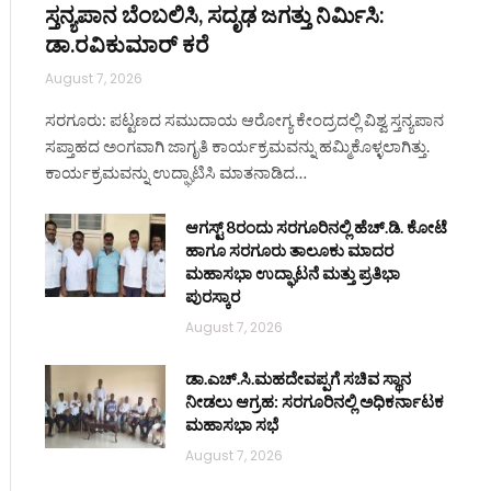
ಸ್ತನ್ಯಪಾನ ಬೆಂಬಲಿಸಿ, ಸದೃಢ ಜಗತ್ತು ನಿರ್ಮಿಸಿ:
ಡಾ.ರವಿಕುಮಾರ್ ಕರೆ
August 7, 2026
ಸರಗೂರು: ಪಟ್ಟಣದ ಸಮುದಾಯ ಆರೋಗ್ಯ ಕೇಂದ್ರದಲ್ಲಿ ವಿಶ್ವ ಸ್ತನ್ಯಪಾನ
ಸಪ್ತಾಹದ ಅಂಗವಾಗಿ ಜಾಗೃತಿ ಕಾರ್ಯಕ್ರಮವನ್ನು ಹಮ್ಮಿಕೊಳ್ಳಲಾಗಿತ್ತು.
ಕಾರ್ಯಕ್ರಮವನ್ನು ಉದ್ಘಾಟಿಸಿ ಮಾತನಾಡಿದ…
ಆಗಸ್ಟ್ 8ರಂದು ಸರಗೂರಿನಲ್ಲಿ ಹೆಚ್.ಡಿ. ಕೋಟೆ
ಹಾಗೂ ಸರಗೂರು ತಾಲೂಕು ಮಾದರ
ಮಹಾಸಭಾ ಉದ್ಘಾಟನೆ ಮತ್ತು ಪ್ರತಿಭಾ
ಪುರಸ್ಕಾರ
August 7, 2026
ಡಾ.ಎಚ್.ಸಿ.ಮಹದೇವಪ್ಪಗೆ ಸಚಿವ ಸ್ಥಾನ
ನೀಡಲು ಆಗ್ರಹ: ಸರಗೂರಿನಲ್ಲಿ ಅಧಿಕರ್ನಾಟಕ
ಮಹಾಸಭಾ ಸಭೆ
August 7, 2026