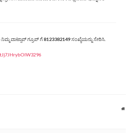
ಿಮ್ಮ ವಾಟ್ಸಾಪ್ ಗ್ರೂಪ್ ಗೆ
8123382149
ಸಂಖ್ಯೆಯನ್ನು ಸೇರಿಸಿ.
vItJj7JHrybOIW3296
Webs