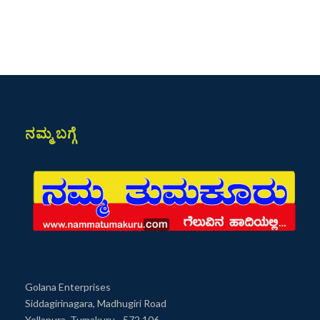
ನಮ್ಮ ಬಗ್ಗೆ
Golana Enterprises
Siddagirinagara, Madhugiri Road
Yellapura, Tumakuru - 572 106