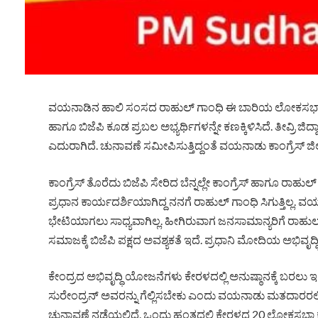
ವಯನಾಡಿನ ಹಾಲಿ ಸಂಸದ ರಾಹುಲ್ ಗಾಂಧಿ ಈ ಬಾರಿಯ ಲೋಕಸಭಾ ಚುನಾವಣೆಯ
ಹಾಗೂ ಬಿಜೆಪಿ ಕೂಡ ಪ್ರಬಲ ಅಭ್ಯರ್ಥಿಗಳನ್ನೇ ಕಣಕ್ಕಿಳಿಸಿದೆ. ತೀವ್ರಿ ಜಿ
ಎದುರಾಗಿದೆ. ಚುನಾವಣೆ ಸಮೀಪಿಸುತ್ತಿದ್ದಂತೆ ವಯನಾಡು ಕಾಂಗ್ರೆಸ್ ಜಿಲ
ಕಾಂಗ್ರೆಸ್ ತೊರೆದು ಬಿಜೆಪಿ ಸೇರಿದ ಬೆನ್ನಲ್ಲೇ ಕಾಂಗ್ರೆಸ್ ಹಾಗೂ ರಾಹುಲ್ ಗ
ಪ್ರಧಾನ ಕಾರ್ಯದರ್ಶಿಯಾಗಿದ್ದ ನನಗೆ ರಾಹುಲ್ ಗಾಂಧಿ ಸಿಗುತ್ತಿಲ್ಲ.
ಭೇಟಿಯಾಗಲು ಸಾಧ್ಯವಾಗಿಲ್ಲ. ಹೀಗಿರುವಾಗ ಜನಸಾಮಾನ್ಯರಿಗೆ ರಾಹುಲ್ ಗಾ
ಸಮಾಜಕ್ಕೆ ಬಿಜೆಪಿ ಪಕ್ಷದ ಅವಶ್ಯಕತೆ ಇದೆ. ಪ್ರಧಾನಿ ಮೋದಿಯ ಅಭಿವೃದ್
ಕೇಂದ್ರದ ಅಭಿವೃದ್ಧಿ ಯೋಜನೆಗಳು ಕೇರಳದಲ್ಲಿ ಅನುಷ್ಠಾನಕ್ಕೆ ಬರಲು 
ಸುರೇಂದ್ರನ್ ಅವರನ್ನು ಗೆಲ್ಲಿಸಬೇಕು ಎಂದು ವಯನಾಡು ಮತದಾರರಲ್ಲಿ
ಚುನಾವಣೆ ನಡೆಯಲಿದೆ. ಒಂದು ಹಂತದಲ್ಲಿ ಕೇರಳದ 20 ಲೋಕಸಭಾ ಕ್ಷೇತ್