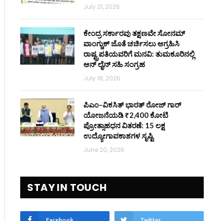
July 21, 2026
ಕೇಂದ್ರ ಸರ್ಕಾರವು ತಕ್ಷಣವೇ ಸೋನಮ್
ವಾಂಗ್ಚುಕ್ ಜೊತೆ ಚರ್ಚಿಸಲು ಆಗ್ರಹಿಸಿ
ರಾಷ್ಟ್ರಪತಿಯವರಿಗೆ ಮನವಿ: ತುಮಕೂರಿನಲ್ಲಿ
ಆನ್‌ ಲೈನ್ ಸಹಿ ಸಂಗ್ರಹ
July 18, 2026
ಪಿಎಂ–ವಿಕಸಿತ್ ಭಾರತ್ ರೋಜ್‌ ಗಾರ್
ಯೋಜನೆಯಡಿ ₹2,400 ಕೋಟಿ
ಪ್ರೋತ್ಸಾಹಧನ ವಿತರಣೆ: 15 ಲಕ್ಷ
ಉದ್ಯೋಗಾವಕಾಶಗಳ ಸೃಷ್ಟಿ
June 20, 2026
STAY IN TOUCH
Facebook
Twitter