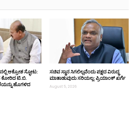
ನಲ್ಲಿ ಆಕ್ರೋಶ ಸ್ಫೋಟ:
ಸಚಿವ ಸ್ಥಾನ ಸಿಗಲಿಲ್ಲವೆಂದು ಪಕ್ಷದ ವಿರುದ್ಧ
ನ ಕೋರಿದ ಟಿ.ಬಿ.
ಮಾತಾಡುವುದು ಸರಿಯಲ್ಲ: ಪ್ರಿಯಾಂಕ್ ಖರ್ಗೆ
ಕೆಯನ್ನು ಹೊಗಳಿದ
August 5, 2026