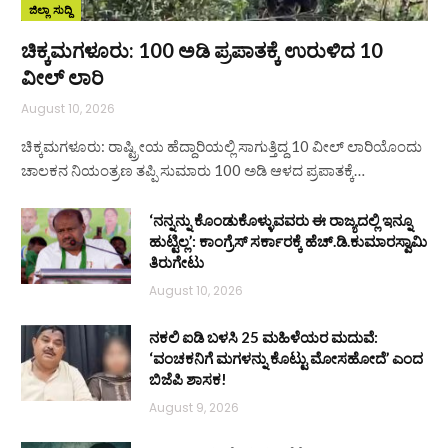
ಜಿಲ್ಲಾ ಸುದ್ದಿ
ಚಿಕ್ಕಮಗಳೂರು: 100 ಅಡಿ ಪ್ರಪಾತಕ್ಕೆ ಉರುಳಿದ 10
ವೀಲ್ ಲಾರಿ
August 10, 2026
ಚಿಕ್ಕಮಗಳೂರು: ರಾಷ್ಟ್ರೀಯ ಹೆದ್ದಾರಿಯಲ್ಲಿ ಸಾಗುತ್ತಿದ್ದ 10 ವೀಲ್ ಲಾರಿಯೊಂದು
ಚಾಲಕನ ನಿಯಂತ್ರಣ ತಪ್ಪಿ ಸುಮಾರು 100 ಅಡಿ ಆಳದ ಪ್ರಪಾತಕ್ಕೆ…
‘ನನ್ನನ್ನು ಕೊಂಡುಕೊಳ್ಳುವವರು ಈ ರಾಜ್ಯದಲ್ಲಿ ಇನ್ನೂ
ಹುಟ್ಟಿಲ್ಲ’: ಕಾಂಗ್ರೆಸ್ ಸರ್ಕಾರಕ್ಕೆ ಹೆಚ್.ಡಿ.ಕುಮಾರಸ್ವಾಮಿ
ತಿರುಗೇಟು
August 10, 2026
ನಕಲಿ ಐಡಿ ಬಳಸಿ 25 ಮಹಿಳೆಯರ ಮದುವೆ:
‘ವಂಚಕನಿಗೆ ಮಗಳನ್ನು ಕೊಟ್ಟು ಮೋಸಹೋದೆ’ ಎಂದ
ಬಿಜೆಪಿ ಶಾಸಕ!
August 9, 2026