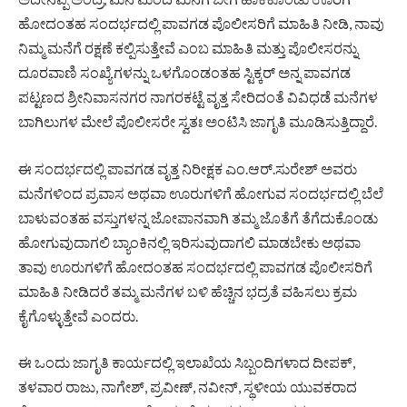
ಹೋದಂತಹ ಸಂದರ್ಭದಲ್ಲಿ ಪಾವಗಡ ಪೊಲೀಸರಿಗೆ ಮಾಹಿತಿ ನೀಡಿ, ನಾವು
ನಿಮ್ಮ ಮನೆಗೆ ರಕ್ಷಣೆ ಕಲ್ಪಿಸುತ್ತೇವೆ ಎಂಬ ಮಾಹಿತಿ ಮತ್ತು ಪೊಲೀಸರನ್ನು
ದೂರವಾಣಿ ಸಂಖ್ಯೆಗಳನ್ನು ಒಳಗೊಂಡಂತಹ ಸ್ಟಿಕ್ಕರ್ ಅನ್ನ ಪಾವಗಡ
ಪಟ್ಟಣದ ಶ್ರೀನಿವಾಸನಗರ ನಾಗರಕಟ್ಟೆ ವೃತ್ತ ಸೇರಿದಂತೆ ವಿವಿಧಡೆ ಮನೆಗಳ
ಬಾಗಿಲುಗಳ ಮೇಲೆ ಪೊಲೀಸರೇ ಸ್ವತಃ ಅಂಟಿಸಿ ಜಾಗೃತಿ ಮೂಡಿಸುತ್ತಿದ್ದಾರೆ.
ಈ ಸಂದರ್ಭದಲ್ಲಿ ಪಾವಗಡ ವೃತ್ತ ನಿರೀಕ್ಷಕ ಎಂ.ಆರ್.ಸುರೇಶ್ ಅವರು
ಮನೆಗಳಿಂದ ಪ್ರವಾಸ ಅಥವಾ ಊರುಗಳಿಗೆ ಹೋಗುವ ಸಂದರ್ಭದಲ್ಲಿ ಬೆಲೆ
ಬಾಳುವಂತಹ ವಸ್ತುಗಳನ್ನ ಜೋಪಾನವಾಗಿ ತಮ್ಮ ಜೊತೆಗೆ ತೆಗೆದುಕೊಂಡು
ಹೋಗುವುದಾಗಲಿ ಬ್ಯಾಂಕಿನಲ್ಲಿ ಇರಿಸುವುದಾಗಲಿ ಮಾಡಬೇಕು ಅಥವಾ
ತಾವು ಊರುಗಳಿಗೆ ಹೋದಂತಹ ಸಂದರ್ಭದಲ್ಲಿ ಪಾವಗಡ ಪೊಲೀಸರಿಗೆ
ಮಾಹಿತಿ ನೀಡಿದರೆ ತಮ್ಮ ಮನೆಗಳ ಬಳಿ ಹೆಚ್ಚಿನ ಭದ್ರತೆ ವಹಿಸಲು ಕ್ರಮ
ಕೈಗೊಳ್ಳುತ್ತೇವೆ ಎಂದರು.
ಈ ಒಂದು ಜಾಗೃತಿ ಕಾರ್ಯದಲ್ಲಿ ಇಲಾಖೆಯ ಸಿಬ್ಬಂದಿಗಳಾದ ದೀಪಕ್,
ತಳವಾರ ರಾಜು, ನಾಗೇಶ್, ಪ್ರವೀಣ್, ನವೀನ್, ಸ್ಥಳೀಯ ಯುವಕರಾದ