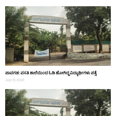
ಪಾವಗಡ: ವಸತಿ ಶಾಲೆಯಿಂದ ಓಡಿ ಹೋಗಿದ್ದ ವಿದ್ಯಾರ್ಥಿಗಳು ಪತ್ತೆ
July 31, 2026