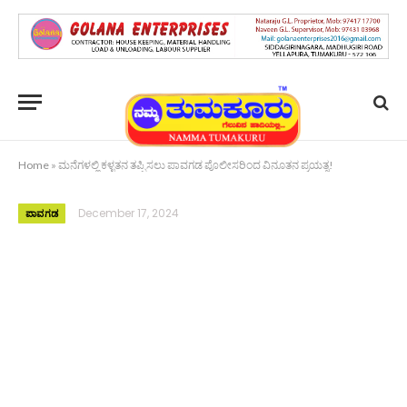
Home
»
ಮನೆಗಳಲ್ಲಿ ಕಳ್ಳತನ ತಪ್ಪಿಸಲು ಪಾವಗಡ ಪೊಲೀಸರಿಂದ ವಿನೂತನ ಪ್ರಯತ್ನ!
December 17, 2024
ಪಾವಗಡ