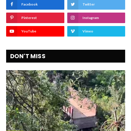
Facebook
Twitter
Pinterest
Instagram
YouTube
Vimeo
DON'T MISS