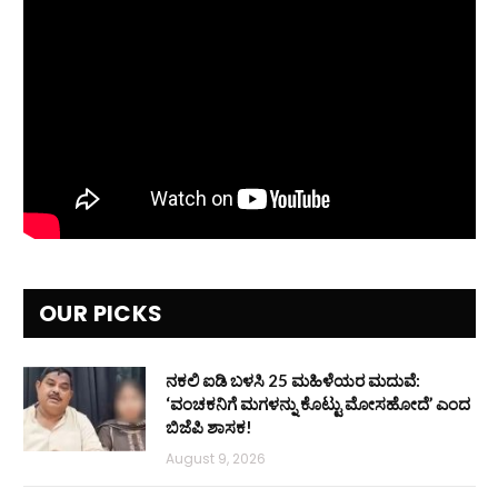
OUR PICKS
ನಕಲಿ ಐಡಿ ಬಳಸಿ 25 ಮಹಿಳೆಯರ ಮದುವೆ:
‘ವಂಚಕನಿಗೆ ಮಗಳನ್ನು ಕೊಟ್ಟು ಮೋಸಹೋದೆ’ ಎಂದ
ಬಿಜೆಪಿ ಶಾಸಕ!
August 9, 2026