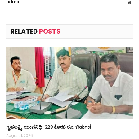
admin
Web
RELATED
POSTS
ಗೃಹಲಕ್ಷ್ಮಿ, ಯುವನಿಧಿ: 323 ಕೋಟಿ ರೂ. ಬಿಡುಗಡೆ
August 1, 2026