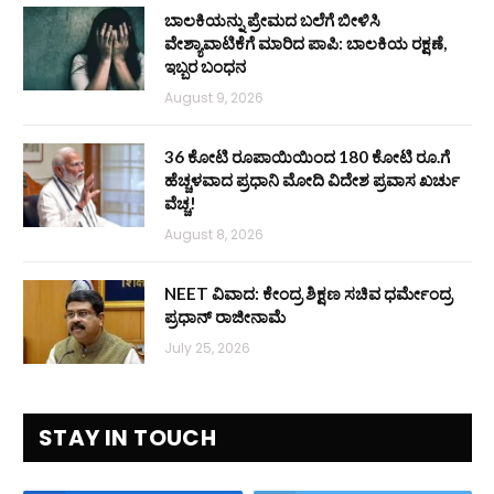
ಬಾಲಕಿಯನ್ನು ಪ್ರೇಮದ ಬಲೆಗೆ ಬೀಳಿಸಿ
ವೇಶ್ಯಾವಾಟಿಕೆಗೆ ಮಾರಿದ ಪಾಪಿ: ಬಾಲಕಿಯ ರಕ್ಷಣೆ,
ಇಬ್ಬರ ಬಂಧನ
August 9, 2026
36 ಕೋಟಿ ರೂಪಾಯಿಯಿಂದ 180 ಕೋಟಿ ರೂ.ಗೆ
ಹೆಚ್ಚಳವಾದ ಪ್ರಧಾನಿ ಮೋದಿ ವಿದೇಶ ಪ್ರವಾಸ ಖರ್ಚು
ವೆಚ್ಚ!
August 8, 2026
NEET ವಿವಾದ: ಕೇಂದ್ರ ಶಿಕ್ಷಣ ಸಚಿವ ಧರ್ಮೇಂದ್ರ
ಪ್ರಧಾನ್ ರಾಜೀನಾಮೆ
July 25, 2026
STAY IN TOUCH