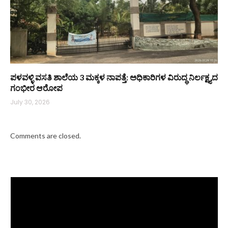
ಪಳವಳ್ಳಿ ವಸತಿ ಶಾಲೆಯ 3 ಮಕ್ಕಳ ನಾಪತ್ತೆ: ಅಧಿಕಾರಿಗಳ ವಿರುದ್ಧ ನಿರ್ಲಕ್ಷ್ಯದ
ಗಂಭೀರ ಆರೋಪ
July 30, 2026
Comments are closed.