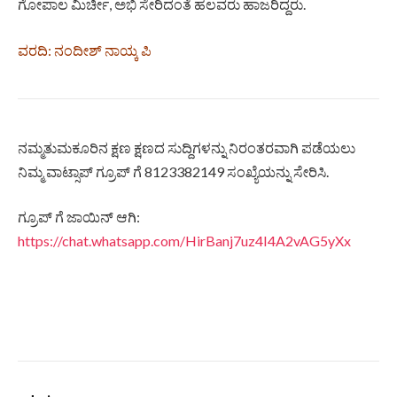
ಗೋಪಾಲ ಮಿರ್ಚೀ, ಅಭಿ ಸೇರಿದಂತೆ ಹಲವರು ಹಾಜರಿದ್ದರು.
ವರದಿ: ನಂದೀಶ್ ನಾಯ್ಕ ಪಿ
ನಮ್ಮತುಮಕೂರಿನ ಕ್ಷಣ ಕ್ಷಣದ ಸುದ್ದಿಗಳನ್ನು ನಿರಂತರವಾಗಿ ಪಡೆಯಲು
ನಿಮ್ಮ ವಾಟ್ಸಾಪ್ ಗ್ರೂಪ್ ಗೆ 8123382149 ಸಂಖ್ಯೆಯನ್ನು ಸೇರಿಸಿ.
ಗ್ರೂಪ್ ಗೆ ಜಾಯಿನ್ ಆಗಿ:
https://chat.whatsapp.com/HirBanj7uz4I4A2vAG5yXx