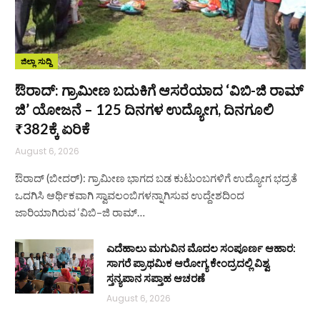
ಜಿಲ್ಲಾ ಸುದ್ದಿ
ಔರಾದ್: ಗ್ರಾಮೀಣ ಬದುಕಿಗೆ ಆಸರೆಯಾದ ‘ವಿಬಿ-ಜಿ ರಾಮ್
ಜಿ’ ಯೋಜನೆ – 125 ದಿನಗಳ ಉದ್ಯೋಗ, ದಿನಗೂಲಿ
₹382ಕ್ಕೆ ಏರಿಕೆ
August 6, 2026
ಔರಾದ್ (ಬೀದರ್): ಗ್ರಾಮೀಣ ಭಾಗದ ಬಡ ಕುಟುಂಬಗಳಿಗೆ ಉದ್ಯೋಗ ಭದ್ರತೆ
ಒದಗಿಸಿ ಆರ್ಥಿಕವಾಗಿ ಸ್ವಾವಲಂಬಿಗಳನ್ನಾಗಿಸುವ ಉದ್ದೇಶದಿಂದ
ಜಾರಿಯಾಗಿರುವ ‘ವಿಬಿ–ಜಿ ರಾಮ್…
ಎದೆಹಾಲು ಮಗುವಿನ ಮೊದಲ ಸಂಪೂರ್ಣ ಆಹಾರ:
ಸಾಗರೆ ಪ್ರಾಥಮಿಕ ಆರೋಗ್ಯ ಕೇಂದ್ರದಲ್ಲಿ ವಿಶ್ವ
ಸ್ತನ್ಯಪಾನ ಸಪ್ತಾಹ ಆಚರಣೆ
August 6, 2026