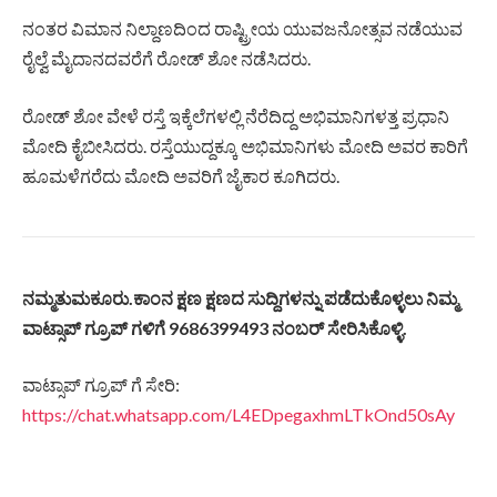
ನಂತರ ವಿಮಾನ ನಿಲ್ದಾಣದಿಂದ ರಾಷ್ಟ್ರೀಯ ಯುವಜನೋತ್ಸವ ನಡೆಯುವ
ರೈಲ್ವೆ ಮೈದಾನದವರೆಗೆ ರೋಡ್ ಶೋ ನಡೆಸಿದರು.
ರೋಡ್ ಶೋ ವೇಳೆ ರಸ್ತೆ ಇಕ್ಕೆಲೆಗಳಲ್ಲಿ ನೆರೆದಿದ್ದ ಅಭಿಮಾನಿಗಳತ್ತ ಪ್ರಧಾನಿ
ಮೋದಿ ಕೈಬೀಸಿದರು. ರಸ್ತೆಯುದ್ದಕ್ಕೂ ಅಭಿಮಾನಿಗಳು ಮೋದಿ ಅವರ ಕಾರಿಗೆ
ಹೂಮಳೆಗರೆದು ಮೋದಿ ಅವರಿಗೆ ಜೈಕಾರ ಕೂಗಿದರು.
ನಮ್ಮತುಮಕೂರು.ಕಾಂನ ಕ್ಷಣ ಕ್ಷಣದ ಸುದ್ದಿಗಳನ್ನು ಪಡೆದುಕೊಳ್ಳಲು ನಿಮ್ಮ
ವಾಟ್ಸಾಪ್ ಗ್ರೂಪ್ ಗಳಿಗೆ 9686399493 ನಂಬರ್ ಸೇರಿಸಿಕೊಳ್ಳಿ.
ವಾಟ್ಸಾಪ್ ಗ್ರೂಪ್ ಗೆ ಸೇರಿ:
https://chat.whatsapp.com/L4EDpegaxhmLTkOnd50sAy