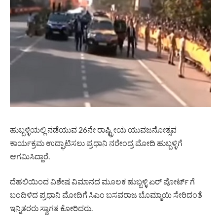
ಹುಬ್ಬಳ್ಳಿಯಲ್ಲಿ ನಡೆಯುವ 26ನೇ ರಾಷ್ಟ್ರೀಯ ಯುವಜನೋತ್ಸವ
ಕಾರ್ಯಕ್ರಮ ಉದ್ಘಾಟಿಸಲು ಪ್ರಧಾನಿ ನರೇಂದ್ರ ಮೋದಿ ಹುಬ್ಬಳ್ಳಿಗೆ
ಆಗಮಿಸಿದ್ದಾರೆ.
ದೆಹಲಿಯಿಂದ ವಿಶೇಷ ವಿಮಾನದ ಮೂಲಕ ಹುಬ್ಬಳ್ಳಿ ಏರ್ ಪೋರ್ಟ್ ಗೆ
ಬಂದಿಳಿದ ಪ್ರಧಾನಿ ಮೋದಿಗೆ ಸಿಎಂ ಬಸವರಾಜ ಬೊಮ್ಮಾಯಿ ಸೇರಿದಂತೆ
ಇನ್ನಿತರರು ಸ್ವಾಗತ ಕೋರಿದರು.