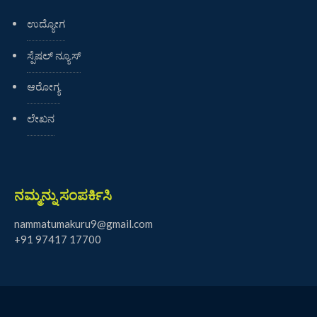
ಉದ್ಯೋಗ
ಸ್ಪೆಷಲ್ ನ್ಯೂಸ್
ಆರೋಗ್ಯ
ಲೇಖನ
ನಮ್ಮನ್ನು ಸಂಪರ್ಕಿಸಿ
nammatumakuru9@gmail.com
+91 97417 17700