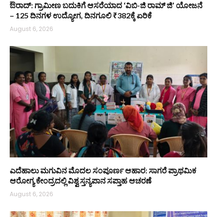
ಔರಾದ್: ಗ್ರಾಮೀಣ ಬದುಕಿಗೆ ಆಸರೆಯಾದ ‘ವಿಬಿ-ಜಿ ರಾಮ್ ಜಿ’ ಯೋಜನೆ
– 125 ದಿನಗಳ ಉದ್ಯೋಗ, ದಿನಗೂಲಿ ₹382ಕ್ಕೆ ಏರಿಕೆ
August 6, 2026
ಎದೆಹಾಲು ಮಗುವಿನ ಮೊದಲ ಸಂಪೂರ್ಣ ಆಹಾರ: ಸಾಗರೆ ಪ್ರಾಥಮಿಕ
ಆರೋಗ್ಯ ಕೇಂದ್ರದಲ್ಲಿ ವಿಶ್ವ ಸ್ತನ್ಯಪಾನ ಸಪ್ತಾಹ ಆಚರಣೆ
August 6, 2026