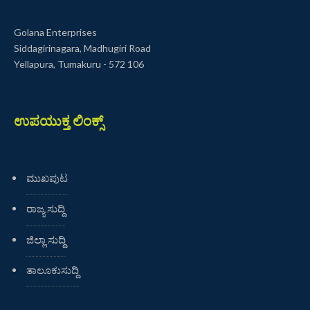
Golana Enterprises
Siddagirinagara, Madhugiri Road
Yellapura, Tumakuru - 572 106
ಉಪಯುಕ್ತ ಲಿಂಕ್ಸ್
ಮುಖಪುಟ
ರಾಜ್ಯ ಸುದ್ದಿ
ಜಿಲ್ಲಾ ಸುದ್ದಿ
ತಾಲೂಕುಸುದ್ದಿ