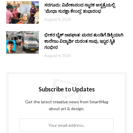
ಸರಗೂರು: ವಿವೇಕಾನಂದ ಸ್ಮಾರಕ ಆಸ್ಪತ್ರೆಯಲ್ಲಿ
‘ಮೇಧಾ ಸುರಕ್ಷಾ ಕೇಂದ್ರ’ ಶುಭಾರಂಭ
August 6, 2026
ಭೀಕರ ಬೈಕ್ ಅಪಘಾತ: ಮರದ ತುಂಡಿಗೆ ಡಿಕ್ಕಿಯಾಗಿ
ಕಾಲೇಜು ವಿದ್ಯಾರ್ಥಿ ದುರಂತ ಸಾವು, ಇಬ್ಬರ ಸ್ಥಿತಿ
ಗಂಭೀರ
August 6, 2026
Subscribe to Updates
Get the latest creative news from SmartMag
about art & design.