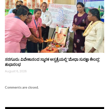
ಸರಗೂರು: ವಿವೇಕಾನಂದ ಸ್ಮಾರಕ ಆಸ್ಪತ್ರೆಯಲ್ಲಿ ‘ಮೇಧಾ ಸುರಕ್ಷಾ ಕೇಂದ್ರ’
ಶುಭಾರಂಭ
August 6, 2026
Comments are closed.