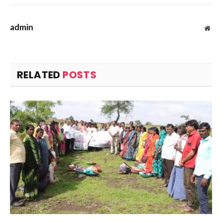
admin
Web
RELATED
POSTS