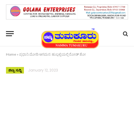
Home
»
ಪ್ರಧಾನಿ ಮೋದಿ ಆಗಮನ: ಹುಬ್ಬಳ್ಳಿಯಲ್ಲಿ ರೋಡ್ ಶೋ
January 12, 2023
ಜಿಲ್ಲಾ ಸುದ್ದಿ