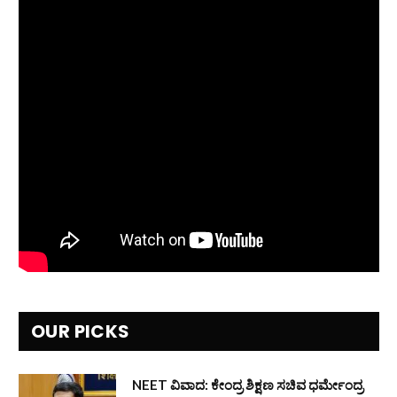
OUR PICKS
NEET ವಿವಾದ: ಕೇಂದ್ರ ಶಿಕ್ಷಣ ಸಚಿವ ಧರ್ಮೇಂದ್ರ