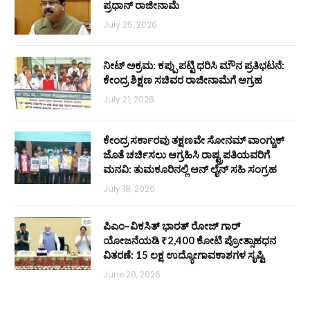
ಪ್ರಧಾನ್ ರಾಜೀನಾಮೆ
July 25, 2026
ನೀಟ್ ಅಕ್ರಮ: ಕಪ್ಪು ಪಟ್ಟಿ ಧರಿಸಿ ಮೌನ ಪ್ರತಿಭಟನೆ:
ಕೇಂದ್ರ ಶಿಕ್ಷಣ ಸಚಿವರ ರಾಜೀನಾಮೆಗೆ ಆಗ್ರಹ
July 21, 2026
ಕೇಂದ್ರ ಸರ್ಕಾರವು ತಕ್ಷಣವೇ ಸೋನಮ್ ವಾಂಗ್ಚುಕ್
ಜೊತೆ ಚರ್ಚಿಸಲು ಆಗ್ರಹಿಸಿ ರಾಷ್ಟ್ರಪತಿಯವರಿಗೆ
ಮನವಿ: ತುಮಕೂರಿನಲ್ಲಿ ಆನ್‌ ಲೈನ್ ಸಹಿ ಸಂಗ್ರಹ
July 18, 2026
ಪಿಎಂ–ವಿಕಸಿತ್ ಭಾರತ್ ರೋಜ್‌ ಗಾರ್
ಯೋಜನೆಯಡಿ ₹2,400 ಕೋಟಿ ಪ್ರೋತ್ಸಾಹಧನ
ವಿತರಣೆ: 15 ಲಕ್ಷ ಉದ್ಯೋಗಾವಕಾಶಗಳ ಸೃಷ್ಟಿ
June 20, 2026