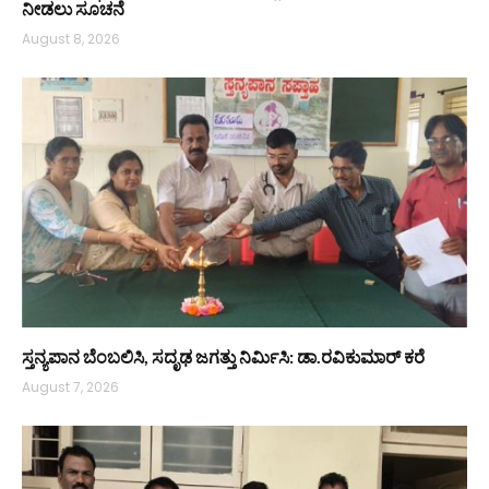
ನೀಡಲು ಸೂಚನೆ
August 8, 2026
ಸ್ತನ್ಯಪಾನ ಬೆಂಬಲಿಸಿ, ಸದೃಢ ಜಗತ್ತು ನಿರ್ಮಿಸಿ: ಡಾ.ರವಿಕುಮಾರ್ ಕರೆ
August 7, 2026