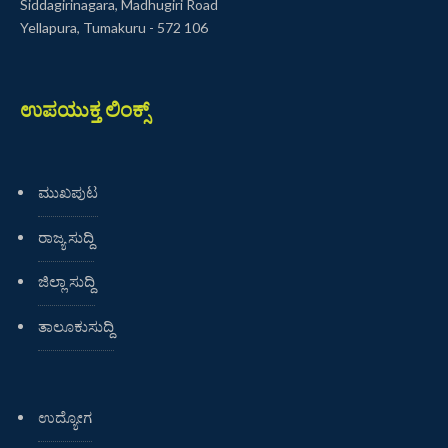
Siddagirinagara, Madhugiri Road
Yellapura, Tumakuru - 572 106
ಉಪಯುಕ್ತ ಲಿಂಕ್ಸ್
ಮುಖಪುಟ
ರಾಜ್ಯ ಸುದ್ದಿ
ಜಿಲ್ಲಾ ಸುದ್ದಿ
ತಾಲೂಕುಸುದ್ದಿ
ಉದ್ಯೋಗ