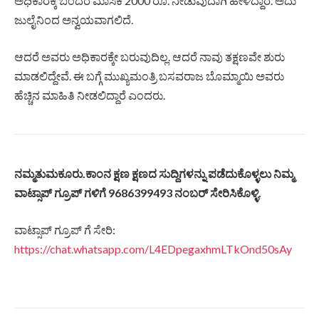
ಅಧಿಕಾರಕ್ಕೆ ಬಂದರೆ ಮಾಸಿಕ 2000 ರೂ. ನೀಡುವುದಾಗಿ ಹೇಳಿದ್ದಾರೆ. ಅದು
ಜುಲೈನಿಂದ ಅನ್ವಯವಾಗಲಿದೆ.
ಆದರೆ ಅವರು ಅಧಿಕಾರಕ್ಕೇ ಬರುವುದಿಲ್ಲ. ಆದರೆ ನಾವು ತಕ್ಷಣವೇ ಶುರು
ಮಾಡಲಿದ್ದೇವೆ. ಈ ಬಗ್ಗೆ ಮುಖ್ಯಮಂತ್ರಿ ‌ಬಸವರಾಜ ಬೊಮ್ಮಾಯಿ ಅವರು
ಹೆಚ್ಚಿನ ಮಾಹಿತಿ ನೀಡಲಿದ್ದಾರೆ ಎಂದರು.
ನಮ್ಮತುಮಕೂರು.ಕಾಂನ ಕ್ಷಣ ಕ್ಷಣದ ಸುದ್ದಿಗಳನ್ನು ಪಡೆದುಕೊಳ್ಳಲು ನಿಮ್ಮ
ವಾಟ್ಸಾಪ್ ಗ್ರೂಪ್ ಗಳಿಗೆ 9686399493 ನಂಬರ್ ಸೇರಿಸಿಕೊಳ್ಳಿ.
ವಾಟ್ಸಾಪ್ ಗ್ರೂಪ್ ಗೆ ಸೇರಿ:
https://chat.whatsapp.com/L4EDpegaxhmLTkOnd50sAy