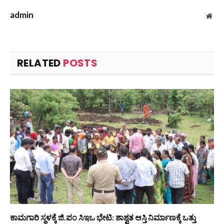
admin
Web
RELATED
POSTS
ಕಾಮಗಾರಿ ಸ್ಥಳಕ್ಕೆ ಜಿ.ಪಂ ಸಿಇಒ ಭೇಟಿ: ಶಾಶ್ವತ ಆಸ್ತಿ ನಿರ್ಮಾಣಕ್ಕೆ ಒತ್ತು