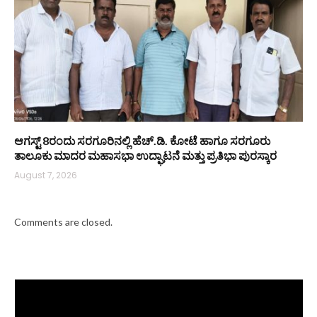
ಆಗಸ್ಟ್ 8ರಂದು ಸರಗೂರಿನಲ್ಲಿ ಹೆಚ್.ಡಿ. ಕೋಟೆ ಹಾಗೂ ಸರಗೂರು
ತಾಲೂಕು ಮಾದರ ಮಹಾಸಭಾ ಉದ್ಘಾಟನೆ ಮತ್ತು ಪ್ರತಿಭಾ ಪುರಸ್ಕಾರ
August 7, 2026
Comments are closed.