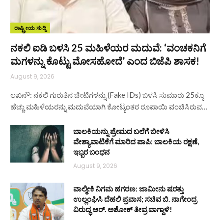
ರಾಷ್ಟ್ರೀಯ ಸುದ್ದಿ
ನಕಲಿ ಐಡಿ ಬಳಸಿ 25 ಮಹಿಳೆಯರ ಮದುವೆ: ‘ವಂಚಕನಿಗೆ
ಮಗಳನ್ನು ಕೊಟ್ಟು ಮೋಸಹೋದೆ’ ಎಂದ ಬಿಜೆಪಿ ಶಾಸಕ!
August 9, 2026
ಲಖನೌ: ನಕಲಿ ಗುರುತಿನ ಚೀಟಿಗಳನ್ನು (Fake IDs) ಬಳಸಿ ಸುಮಾರು 25ಕ್ಕೂ
ಹೆಚ್ಚು ಮಹಿಳೆಯರನ್ನು ಮದುವೆಯಾಗಿ ಕೋಟ್ಯಂತರ ರೂಪಾಯಿ ವಂಚಿಸಿರುವ…
ಬಾಲಕಿಯನ್ನು ಪ್ರೇಮದ ಬಲೆಗೆ ಬೀಳಿಸಿ
ವೇಶ್ಯಾವಾಟಿಕೆಗೆ ಮಾರಿದ ಪಾಪಿ: ಬಾಲಕಿಯ ರಕ್ಷಣೆ,
ಇಬ್ಬರ ಬಂಧನ
August 9, 2026
ವಾಲ್ಮೀಕಿ ನಿಗಮ ಹಗರಣ: ಜಾಮೀನು ಷರತ್ತು
ಉಲ್ಲಂಘಿಸಿ ದೆಹಲಿ ಪ್ರವಾಸ; ಸಚಿವ ಬಿ. ನಾಗೇಂದ್ರ
ವಿರುದ್ಧ ಆರ್. ಅಶೋಕ್ ತೀವ್ರ ವಾಗ್ದಾಳಿ!