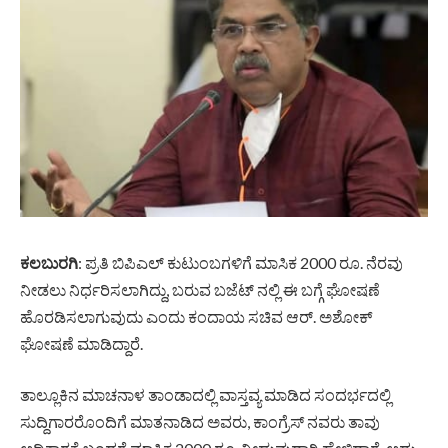
ಕಲಬುರಗಿ
: ಪ್ರತಿ ಬಿಪಿಎಲ್ ಕುಟುಂಬಗಳಿಗೆ ಮಾಸಿಕ 2000 ರೂ. ನೆರವು
ನೀಡಲು ನಿರ್ಧರಿಸಲಾಗಿದ್ದು, ಬರುವ ಬಜೆಟ್ ನಲ್ಲಿ ಈ ಬಗ್ಗೆ ಘೋಷಣೆ
ಹೊರಡಿಸಲಾಗುವುದು ಎಂದು ಕಂದಾಯ ಸಚಿವ ಆರ್. ಅಶೋಕ್
ಘೋಷಣೆ ಮಾಡಿದ್ದಾರೆ.
ತಾಲ್ಲೂಕಿನ ಮಾಚನಾಳ ತಾಂಡಾದಲ್ಲಿ ವಾಸ್ತವ್ಯ ಮಾಡಿದ ಸಂದರ್ಭದಲ್ಲಿ
ಸುದ್ದಿಗಾರರೊಂದಿಗೆ ಮಾತನಾಡಿದ ಅವರು, ಕಾಂಗ್ರೆಸ್ ನವರು ತಾವು