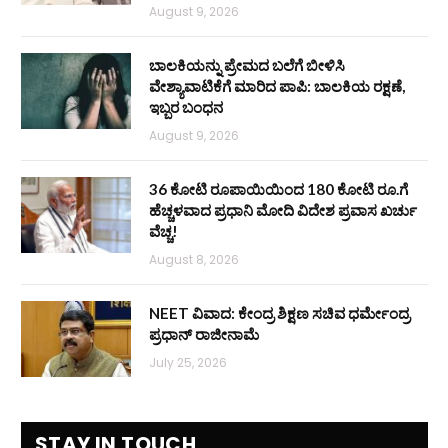
August 9, 2026
ಬಾಲಕಿಯನ್ನು ಪ್ರೇಮದ ಬಲೆಗೆ ಬೀಳಿಸಿ
ವೇಶ್ಯಾವಾಟಿಕೆಗೆ ಮಾರಿದ ಪಾಪಿ: ಬಾಲಕಿಯ ರಕ್ಷಣೆ,
ಇಬ್ಬರ ಬಂಧನ
August 9, 2026
36 ಕೋಟಿ ರೂಪಾಯಿಯಿಂದ 180 ಕೋಟಿ ರೂ.ಗೆ
ಹೆಚ್ಚಳವಾದ ಪ್ರಧಾನಿ ಮೋದಿ ವಿದೇಶ ಪ್ರವಾಸ ಖರ್ಚು
ವೆಚ್ಚ!
August 8, 2026
NEET ವಿವಾದ: ಕೇಂದ್ರ ಶಿಕ್ಷಣ ಸಚಿವ ಧರ್ಮೇಂದ್ರ
ಪ್ರಧಾನ್ ರಾಜೀನಾಮೆ
July 25, 2026
STAY IN TOUCH