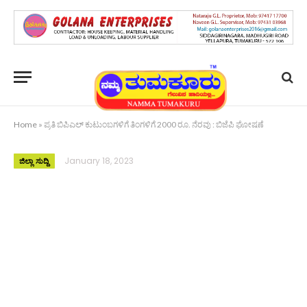
Home
»
ಪ್ರತಿ ಬಿಪಿಎಲ್ ಕುಟುಂಬಗಳಿಗೆ ತಿಂಗಳಿಗೆ 2000 ರೂ. ನೆರವು : ಬಿಜೆಪಿ ಘೋಷಣೆ
January 18, 2023
ಜಿಲ್ಲಾ ಸುದ್ದಿ