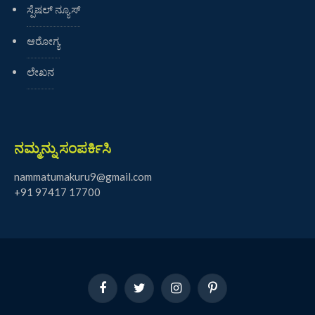
ಸ್ಪೆಷಲ್ ನ್ಯೂಸ್
ಆರೋಗ್ಯ
ಲೇಖನ
ನಮ್ಮನ್ನು ಸಂಪರ್ಕಿಸಿ
nammatumakuru9@gmail.com
+91 97417 17700
Facebook
Twitter
Instagram
Pinterest