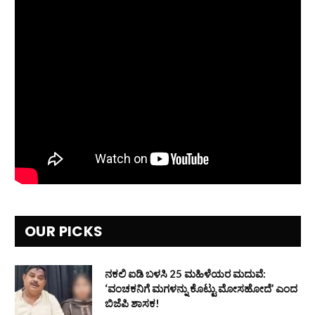
OUR PICKS
ನಕಲಿ ಐಡಿ ಬಳಸಿ 25 ಮಹಿಳೆಯರ ಮದುವೆ:
‘ವಂಚಕನಿಗೆ ಮಗಳನ್ನು ಕೊಟ್ಟು ಮೋಸಹೋದೆ’ ಎಂದ
ಬಿಜೆಪಿ ಶಾಸಕ!