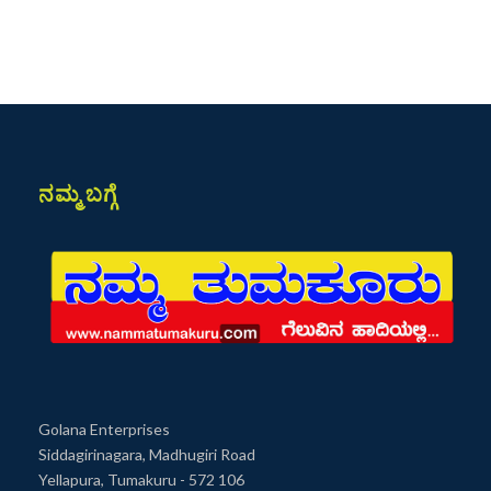
ನಮ್ಮ ಬಗ್ಗೆ
Golana Enterprises
Siddagirinagara, Madhugiri Road
Yellapura, Tumakuru - 572 106