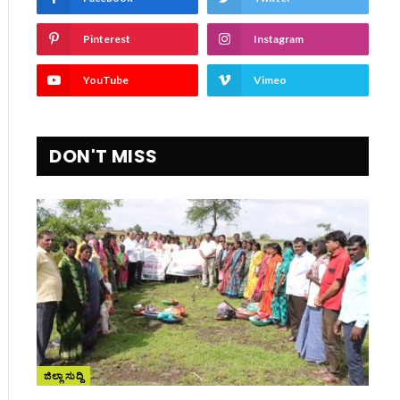
Pinterest
Instagram
YouTube
Vimeo
ite
DON'T MISS
ಜಿಲ್ಲಾ ಸುದ್ದಿ