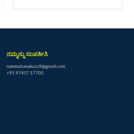
ನಮ್ಮನ್ನು ಸಂಪರ್ಕಿಸಿ
nammatumakuru9@gmail.com
+91 97417 17700