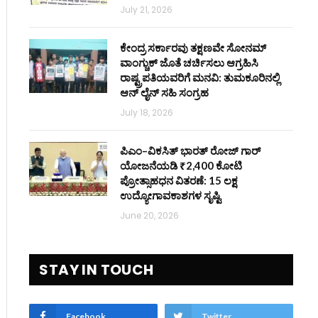
July 21, 2026
ಕೇಂದ್ರ ಸರ್ಕಾರವು ತಕ್ಷಣವೇ ಸೋನಮ್
ವಾಂಗ್ಚುಕ್ ಜೊತೆ ಚರ್ಚಿಸಲು ಆಗ್ರಹಿಸಿ
ರಾಷ್ಟ್ರಪತಿಯವರಿಗೆ ಮನವಿ: ತುಮಕೂರಿನಲ್ಲಿ
ಆನ್‌ ಲೈನ್ ಸಹಿ ಸಂಗ್ರಹ
July 18, 2026
ಪಿಎಂ–ವಿಕಸಿತ್ ಭಾರತ್ ರೋಜ್‌ ಗಾರ್
ಯೋಜನೆಯಡಿ ₹2,400 ಕೋಟಿ
ಪ್ರೋತ್ಸಾಹಧನ ವಿತರಣೆ: 15 ಲಕ್ಷ
ಉದ್ಯೋಗಾವಕಾಶಗಳ ಸೃಷ್ಟಿ
June 20, 2026
STAY IN TOUCH
Facebook
Twitter