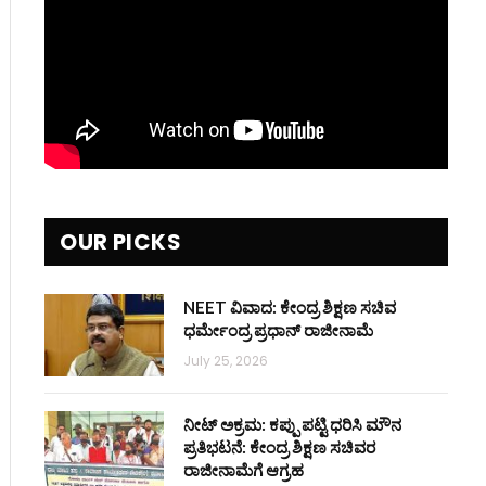
OUR PICKS
NEET ವಿವಾದ: ಕೇಂದ್ರ ಶಿಕ್ಷಣ ಸಚಿವ
ಧರ್ಮೇಂದ್ರ ಪ್ರಧಾನ್ ರಾಜೀನಾಮೆ
July 25, 2026
ನೀಟ್ ಅಕ್ರಮ: ಕಪ್ಪು ಪಟ್ಟಿ ಧರಿಸಿ ಮೌನ
ಪ್ರತಿಭಟನೆ: ಕೇಂದ್ರ ಶಿಕ್ಷಣ ಸಚಿವರ
ರಾಜೀನಾಮೆಗೆ ಆಗ್ರಹ