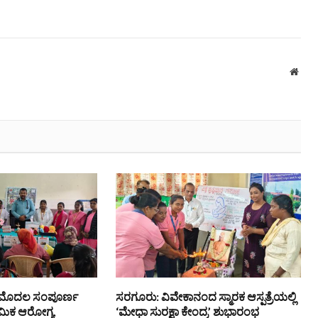
Webs
 ಮೊದಲ ಸಂಪೂರ್ಣ
ಸರಗೂರು: ವಿವೇಕಾನಂದ ಸ್ಮಾರಕ ಆಸ್ಪತ್ರೆಯಲ್ಲಿ
ಥಮಿಕ ಆರೋಗ್ಯ
‘ಮೇಧಾ ಸುರಕ್ಷಾ ಕೇಂದ್ರ’ ಶುಭಾರಂಭ