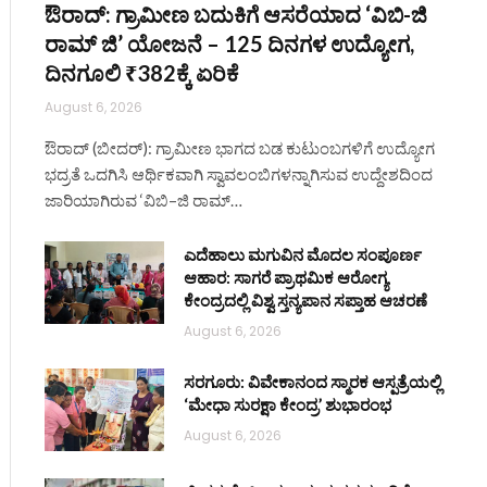
ಔರಾದ್: ಗ್ರಾಮೀಣ ಬದುಕಿಗೆ ಆಸರೆಯಾದ ‘ವಿಬಿ-ಜಿ
ರಾಮ್ ಜಿ’ ಯೋಜನೆ – 125 ದಿನಗಳ ಉದ್ಯೋಗ,
ದಿನಗೂಲಿ ₹382ಕ್ಕೆ ಏರಿಕೆ
August 6, 2026
ಔರಾದ್ (ಬೀದರ್): ಗ್ರಾಮೀಣ ಭಾಗದ ಬಡ ಕುಟುಂಬಗಳಿಗೆ ಉದ್ಯೋಗ
ಭದ್ರತೆ ಒದಗಿಸಿ ಆರ್ಥಿಕವಾಗಿ ಸ್ವಾವಲಂಬಿಗಳನ್ನಾಗಿಸುವ ಉದ್ದೇಶದಿಂದ
ಜಾರಿಯಾಗಿರುವ ‘ವಿಬಿ–ಜಿ ರಾಮ್…
ಎದೆಹಾಲು ಮಗುವಿನ ಮೊದಲ ಸಂಪೂರ್ಣ
ಆಹಾರ: ಸಾಗರೆ ಪ್ರಾಥಮಿಕ ಆರೋಗ್ಯ
ಕೇಂದ್ರದಲ್ಲಿ ವಿಶ್ವ ಸ್ತನ್ಯಪಾನ ಸಪ್ತಾಹ ಆಚರಣೆ
August 6, 2026
ಸರಗೂರು: ವಿವೇಕಾನಂದ ಸ್ಮಾರಕ ಆಸ್ಪತ್ರೆಯಲ್ಲಿ
‘ಮೇಧಾ ಸುರಕ್ಷಾ ಕೇಂದ್ರ’ ಶುಭಾರಂಭ
August 6, 2026