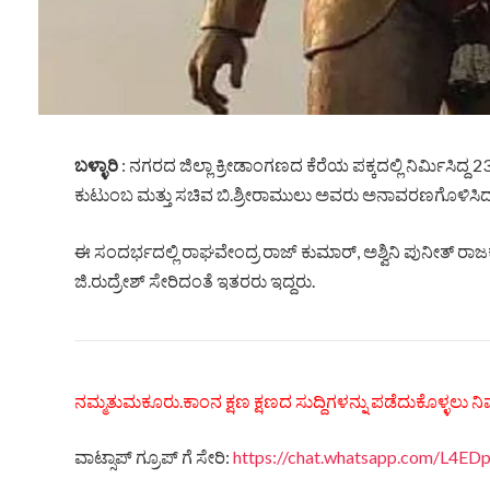
ಬಳ್ಳಾರಿ
: ನಗರದ ಜಿಲ್ಲಾ ಕ್ರೀಡಾಂಗಣದ ಕೆರೆಯ ಪಕ್ಕದಲ್ಲಿ ನಿರ್ಮಿಸಿದ
ಕುಟುಂಬ ಮತ್ತು ಸಚಿವ ಬಿ.ಶ್ರೀರಾಮುಲು ಅವರು ಅನಾವರಣಗೊಳಿಸಿದ
ಈ ಸಂದರ್ಭದಲ್ಲಿ ರಾಘವೇಂದ್ರ ರಾಜ್ ಕುಮಾರ್, ಅಶ್ವಿನಿ ಪುನೀತ್ ರಾಜ
ಜಿ.ರುದ್ರೇಶ್ ಸೇರಿದಂತೆ ಇತರರು ಇದ್ದರು.
ನಮ್ಮತುಮಕೂರು.ಕಾಂನ ಕ್ಷಣ ಕ್ಷಣದ ಸುದ್ದಿಗಳನ್ನು ಪಡೆದುಕೊಳ್ಳಲು ನಿಮ
ವಾಟ್ಸಾಪ್ ಗ್ರೂಪ್ ಗೆ ಸೇರಿ:
https://chat.whatsapp.com/L4