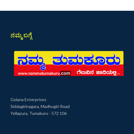
ನಮ್ಮ ಬಗ್ಗೆ
Golana Enterprises
Siddagirinagara, Madhugiri Road
Yellapura, Tumakuru - 572 106