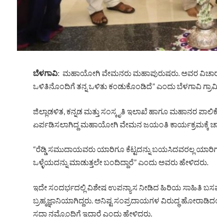
ಬೆಳಗಾವಿ
: ಮಹಾಯೋಗಿ ವೇಮನರು ಮಹಾಪುರುಷರು. ಅವರ ವಿಚಾರಧಾರ
ಒಳಿತಿನೊಂದಿಗೆ ತನ್ನ ಒಳಿತು ಕಂಡುಕೊಂಡಿದೆ” ಎಂದು ಬೆಳಗಾವಿ ಗ್ರಾಮೀಣ
ಜಿಲ್ಲಾಡಳಿತ, ಕನ್ನಡ ಮತ್ತು ಸಂಸ್ಕೃತಿ ಇಲಾಖೆ ಹಾಗೂ ಮಹಾನರ ಪಾಲಿ
ಏರ್ಪಡಿಸಲಾಗಿದ್ದ ಮಹಾಯೋಗಿ ವೇಮನ ಜಯಂತಿ ಕಾರ್ಯಕ್ರಮಕ್ಕೆ ಚ
“ರೆಡ್ಡಿ ಸಮುದಾಯವರು ಯಾರಿಗೂ ಕೆಟ್ಟದನ್ನು ಬಯಸಿದವರಲ್ಲ ಯಾರಿಗ
ಒಳ್ಳೆಯದನ್ನು ಮಾಡುತ್ತಲೇ ಬಂದಿದ್ದಾರೆ” ಎಂದು ಅವರು ಹೇಳಿದರು.
ಇದೇ ಸಂದರ್ಭದಲ್ಲಿ ವಿಶೇಷ ಉಪನ್ಯಾಸ ನೀಡಿದ ಹಿರಿಯ ಸಾಹಿತಿ ಬಸವ
ಬ್ರಹ್ಮಜ್ಞಾನಿಯಾಗಿದ್ದರು. ಅನಿಷ್ಟ ಸಂಪ್ರದಾಯಗಳ ವಿರುದ್ಧ ಹೋರಾಡಿದಂ
ಸದಾ ನಮ್ಮೊಂದಿಗೆ ಇದ್ದಾರೆ ಎಂದು ಹೇಳಿದರು.