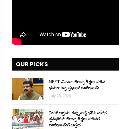
OUR PICKS
NEET ವಿವಾದ: ಕೇಂದ್ರ ಶಿಕ್ಷಣ ಸಚಿವ
ಧರ್ಮೇಂದ್ರ ಪ್ರಧಾನ್ ರಾಜೀನಾಮೆ
July 25, 2026
ನೀಟ್ ಅಕ್ರಮ: ಕಪ್ಪು ಪಟ್ಟಿ ಧರಿಸಿ ಮೌನ
ಪ್ರತಿಭಟನೆ: ಕೇಂದ್ರ ಶಿಕ್ಷಣ ಸಚಿವರ
ರಾಜೀನಾಮೆಗೆ ಆಗ್ರಹ