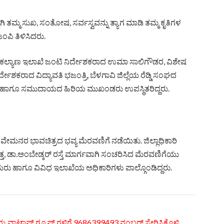
ಮ ಸುಖ, ಸಂತೋಷ, ಸರ್ವಸ್ವವನ್ನು ತ್ಯಾಗ ಮಾಡಿ ತಮ್ಮ ಕೃತಿಗಳ
ಪಿ ತಿಳಿಸಿದರು.
ಲ್ಯಾಣ ಇಲಾಖೆ ಜಂಟಿ ನಿರ್ದೇಶಕರಾದ ಉಮಾ ಸಾಲಿಗೌಡರ, ವಿಶೇಷ
್ದೇಶಕರಾದ ವಿದ್ಯಾವತಿ ಭಜಂತ್ರಿ, ಬೆಳಗಾವಿ ಜಿಲ್ಲೆಯ ರೆಡ್ಡಿ ಸಂಘದ
ೀಲ , ಹಾಗೂ ಸಮುದಾಯದ ಹಿರಿಯ ಮುಖಂಡರು ಉಪಸ್ಥಿತರಿದ್ದರು.
ಮನರ ಭಾವಚಿತ್ರದ ಭವ್ಯ ಮೆರವಣಿಗೆ ನಡೆಯಿತು. ಜಿಲ್ಲಾಧಿಕಾರಿ
್ತ, ಡಾ.ಅಂಬೇಡ್ಕರ್ ರಸ್ತೆ ಮಾರ್ಗವಾಗಿ ಸಂಚರಿಸಿದ ಮೆರವಣಿಗೆಯು
ರು ಹಾಗೂ ವಿವಿಧ ಇಲಾಖೆಯ ಅಧಿಕಾರಿಗಳು ಪಾಲ್ಗೊಂಡಿದ್ದರು.
್ಮ ವಾಟ್ಸಾಪ್ ಗ್ರೂಪ್ ಗಳಿಗೆ 9686399493 ನಂಬರ್ ಸೇರಿಸಿಕೊಳ್ಳಿ.