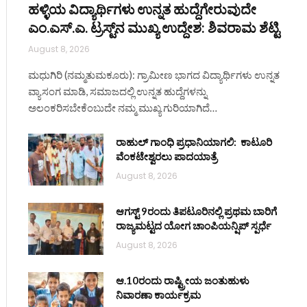
ಹಳ್ಳಿಯ ವಿದ್ಯಾರ್ಥಿಗಳು ಉನ್ನತ ಹುದ್ದೆಗೇರುವುದೇ
ಎಂ.ಎಸ್.ಎ. ಟ್ರಸ್ಟ್‌ನ ಮುಖ್ಯ ಉದ್ದೇಶ: ಶಿವರಾಮ ಶೆಟ್ಟಿ
August 8, 2026
ಮಧುಗಿರಿ (ನಮ್ಮತುಮಕೂರು): ಗ್ರಾಮೀಣ ಭಾಗದ ವಿದ್ಯಾರ್ಥಿಗಳು ಉನ್ನತ
ವ್ಯಾಸಂಗ ಮಾಡಿ, ಸಮಾಜದಲ್ಲಿ ಉನ್ನತ ಹುದ್ದೆಗಳನ್ನು
ಅಲಂಕರಿಸಬೇಕೆಂಬುದೇ ನಮ್ಮ ಮುಖ್ಯ ಗುರಿಯಾಗಿದೆ…
ite
ರಾಹುಲ್ ಗಾಂಧಿ ಪ್ರಧಾನಿಯಾಗಲಿ: ಕಾಟೂರಿ
ವೆಂಕಟೇಶ್ವರಲು ಪಾದಯಾತ್ರೆ
August 8, 2026
ಆಗಸ್ಟ್ 9ರಂದು ತಿಪಟೂರಿನಲ್ಲಿ ಪ್ರಥಮ ಬಾರಿಗೆ
ರಾಜ್ಯಮಟ್ಟದ ಯೋಗ ಚಾಂಪಿಯನ್ಷಿಪ್ ಸ್ಪರ್ಧೆ
August 8, 2026
ಆ.10ರಂದು ರಾಷ್ಟ್ರೀಯ ಜಂತುಹುಳು
ನಿವಾರಣಾ ಕಾರ್ಯಕ್ರಮ