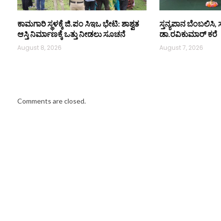
ಕಾಮಗಾರಿ ಸ್ಥಳಕ್ಕೆ ಜಿ.ಪಂ ಸಿಇಒ ಭೇಟಿ: ಶಾಶ್ವತ
ಸ್ತನ್ಯಪಾನ ಬೆಂಬಲಿಸಿ, 
ಆಸ್ತಿ ನಿರ್ಮಾಣಕ್ಕೆ ಒತ್ತು ನೀಡಲು ಸೂಚನೆ
ಡಾ.ರವಿಕುಮಾರ್ ಕರೆ
August 8, 2026
August 7, 2026
Comments are closed.