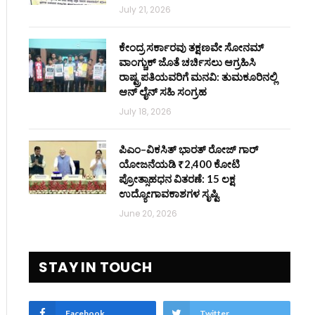
July 21, 2026
ಕೇಂದ್ರ ಸರ್ಕಾರವು ತಕ್ಷಣವೇ ಸೋನಮ್
ವಾಂಗ್ಚುಕ್ ಜೊತೆ ಚರ್ಚಿಸಲು ಆಗ್ರಹಿಸಿ
ರಾಷ್ಟ್ರಪತಿಯವರಿಗೆ ಮನವಿ: ತುಮಕೂರಿನಲ್ಲಿ
ಆನ್‌ ಲೈನ್ ಸಹಿ ಸಂಗ್ರಹ
July 18, 2026
ಪಿಎಂ–ವಿಕಸಿತ್ ಭಾರತ್ ರೋಜ್‌ ಗಾರ್
ಯೋಜನೆಯಡಿ ₹2,400 ಕೋಟಿ
ಪ್ರೋತ್ಸಾಹಧನ ವಿತರಣೆ: 15 ಲಕ್ಷ
ಉದ್ಯೋಗಾವಕಾಶಗಳ ಸೃಷ್ಟಿ
June 20, 2026
STAY IN TOUCH
Facebook
Twitter