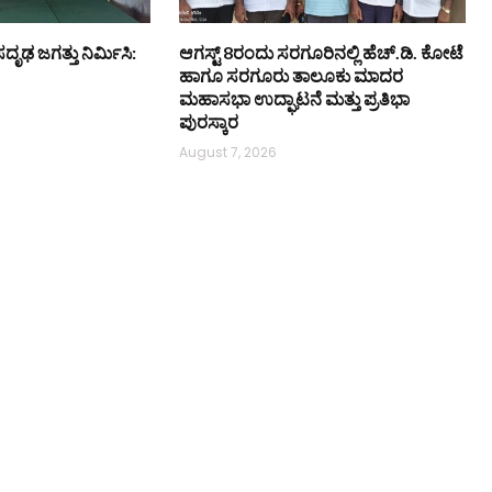
ಸದೃಢ ಜಗತ್ತು ನಿರ್ಮಿಸಿ:
ಆಗಸ್ಟ್ 8ರಂದು ಸರಗೂರಿನಲ್ಲಿ ಹೆಚ್.ಡಿ. ಕೋಟೆ
ಹಾಗೂ ಸರಗೂರು ತಾಲೂಕು ಮಾದರ
ಮಹಾಸಭಾ ಉದ್ಘಾಟನೆ ಮತ್ತು ಪ್ರತಿಭಾ
ಪುರಸ್ಕಾರ
August 7, 2026