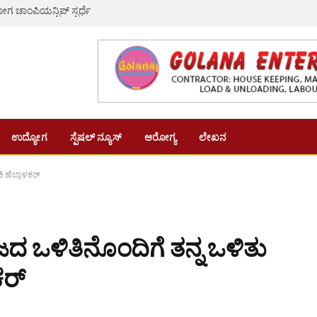
ಗ ಚಾಂಪಿಯನ್ಷಿಪ್ ಸ್ಪರ್ಧೆ
ಉದ್ಯೋಗ
ಸ್ಪೆಷಲ್ ನ್ಯೂಸ್
ಆರೋಗ್ಯ
ಲೇಖನ
 ಹೆಬ್ಬಾಳಕರ್
 ಒಳಿತಿನೊಂದಿಗೆ ತನ್ನ ಒಳಿತು
ಕರ್