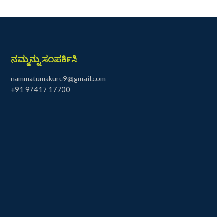
ನಮ್ಮನ್ನು ಸಂಪರ್ಕಿಸಿ
nammatumakuru9@gmail.com
+91 97417 17700