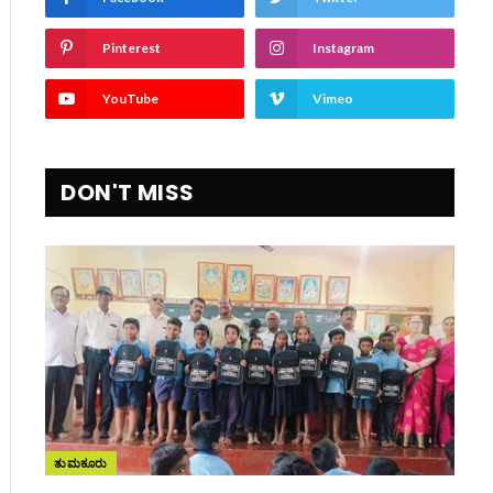
Pinterest
Instagram
YouTube
Vimeo
DON'T MISS
ತುಮಕೂರು