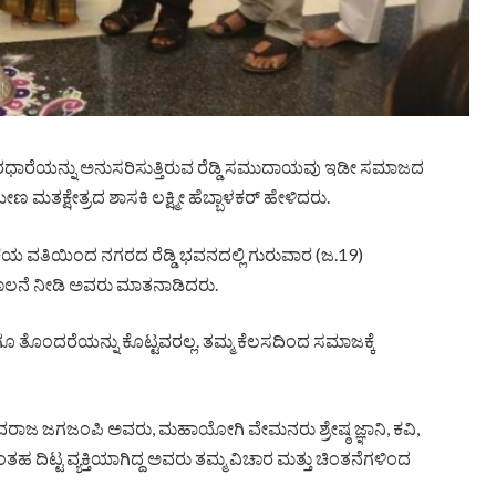
ೆಯನ್ನು ಅನುಸರಿಸುತ್ತಿರುವ ರೆಡ್ಡಿ ಸಮುದಾಯವು ಇಡೀ ಸಮಾಜದ
 ಮತಕ್ಷೇತ್ರದ ಶಾಸಕಿ ಲಕ್ಷ್ಮೀ ಹೆಬ್ಬಾಳಕರ್ ಹೇಳಿದರು.
ಕೆಯ ವತಿಯಿಂದ ನಗರದ ರೆಡ್ಡಿ ಭವನದಲ್ಲಿ ಗುರುವಾರ (ಜ.19)
ಾಲನೆ ನೀಡಿ ಅವರು ಮಾತನಾಡಿದರು.
ೂ ತೊಂದರೆಯನ್ನು ಕೊಟ್ಟವರಲ್ಲ. ತಮ್ಮ ಕೆಲಸದಿಂದ ಸಮಾಜಕ್ಕೆ
ರಾಜ ಜಗಜಂಪಿ ಅವರು, ಮಹಾಯೋಗಿ ವೇಮನರು ಶ್ರೇಷ್ಠ ಜ್ಞಾನಿ, ಕವಿ,
ತಹ ದಿಟ್ಟ ವ್ಯಕ್ತಿಯಾಗಿದ್ದ ಅವರು ತಮ್ಮ ವಿಚಾರ ಮತ್ತು ಚಿಂತನೆಗಳಿಂದ