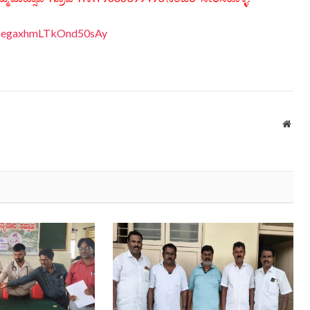
EDpegaxhmLTkOnd50sAy
Webs