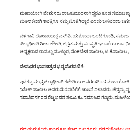
ಮಹಾಯೋಗಿ ವೇಮನರು ರಾಜಕುಮಾರನಾಗಿದ್ದರೂ ಕೂಡ ಸಮಾಜಕ್ಕಾಗಿ ತಮ್
ಮೂಲಕವಾಗಿ ಇವತ್ತಿಗೂ ನಮ್ಮ ಜೊತೆಗಿದ್ದಾರೆ ಎಂದು ಬಸವರಾಜ ಜಗಜಂ
ಬೆಳಗಾವಿ ಲೋಕಾಯುಕ್ತ ಎಸ್.ಪಿ. ಯಶೋಧಾ ಒಂಟಗೋಡಿ, ಸಮಾಜ ಕ
ಜಿಲ್ಲಾಧಿಕಾರಿ ಗೀತಾ ಕೌಲಗಿ, ಕನ್ನಡ ಮತ್ತು ಸಂಸ್ಕ್ರತಿ ಇಲಾಖೆಯ ಉಪನಿರ
ಅಧ್ಯಕ್ಷರಾದ ರಾಮಣ್ಣ ಮುಳ್ಳೂರ, ವೆಂಕಟೇಶ ಪಾಟೀಲ, ಟಿ.ಕೆ.ಪಾಟ
ವೇಮನರ ಭಾವಚಿತ್ರದ ಭವ್ಯ ಮೆರವಣಿಗೆ:
ಇದಕ್ಕೂ ಮುನ್ನ ಜಿಲ್ಲಾಧಿಕಾರಿ ಕಚೇರಿಯ ಆವರಣದಿಂದ ಮಹಾಯೋಗಿ ವೇ
ನಿತೇಶ್ ಪಾಟೀಲ ಅವರುಮೆರವಣಿಗೆಗೆ ಚಾಲನೆ ನೀಡಿದರು. ಚೆನ್ನಮ್ಮ ವೃತ
ಸದಾಶಿವನಗರದ ರೆಡ್ಡಿ ಭವನ ತಲುಪಿತು. ಸಮಾಜದ ಗಣ್ಯರು, ಮಹಿಳೆಯ
ನಮ್ಮತುಮಕೂರು.ಕಾಂನ ಕ್ಷಣ ಕ್ಷಣದ ಸುದ್ದಿಗಳನ್ನು ಪಡೆದುಕೊಳ್ಳಲು ನಿಮ