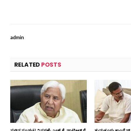
admin
RELATED
POSTS
ಸಚಿವ ಸಂಪುಟ ವಿಸ್ತರಣೆ: ಎಚ್.ಕೆ. ಪಾಟೀಲ್ ಗೆ
ತುಮಕೂರು ಕಾಂಗ್ರೆಸ್ 