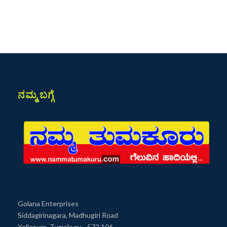
ನಮ್ಮ ಬಗ್ಗೆ
Golana Enterprises
Siddagirinagara, Madhugiri Road
Yellapura, Tumakuru - 572 106