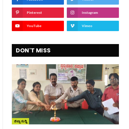
Pinterest
Instagram
YouTube
Vimeo
ite
DON'T MISS
ಜಿಲ್ಲಾ ಸುದ್ದಿ