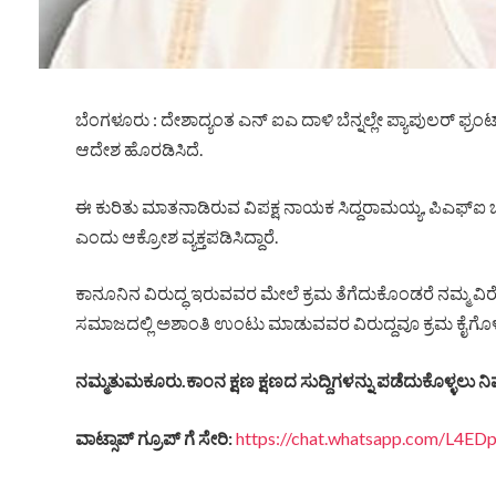
ಬೆಂಗಳೂರು : ದೇಶಾದ್ಯಂತ ಎನ್ ಐಎ ದಾಳಿ ಬೆನ್ನಲ್ಲೇ ಪ್ಯಾಪುಲರ್ ಫ
ಆದೇಶ ಹೊರಡಿಸಿದೆ.
ಈ ಕುರಿತು ಮಾತನಾಡಿರುವ ವಿಪಕ್ಷ ನಾಯಕ ಸಿದ್ದರಾಮಯ್ಯ, ಪಿಎಫ್‌ಐ ಬ್ಯ
ಎಂದು ಆಕ್ರೋಶ ವ್ಯಕ್ತಪಡಿಸಿದ್ದಾರೆ.
ಕಾನೂನಿನ ವಿರುದ್ಧ ಇರುವವರ ಮೇಲೆ ಕ್ರಮ ತೆಗೆದುಕೊಂಡರೆ ನಮ್ಮ ವಿರ
ಸಮಾಜದಲ್ಲಿ ಅಶಾಂತಿ ಉಂಟು ಮಾಡುವವರ ವಿರುದ್ದವೂ ಕ್ರಮ ಕೈಗೊಳ್ಳಲಿ 
ನಮ್ಮತುಮಕೂರು
.
ಕಾಂನ
ಕ್ಷಣ
ಕ್ಷಣದ
ಸುದ್ದಿಗಳನ್ನು
ಪಡೆದುಕೊಳ್ಳಲು
ನಿ
ವಾಟ್ಸಾಪ್
ಗ್ರೂಪ್
ಗೆ
ಸೇರಿ
:
https://chat.whatsapp.com/L4