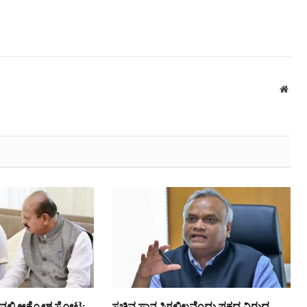
Webs
ನಲ್ಲಿ ಆಕ್ರೋಶ ಸ್ಫೋಟ:
ಸಚಿವ ಸ್ಥಾನ ಸಿಗಲಿಲ್ಲವೆಂದು ಪಕ್ಷದ ವಿರುದ್ಧ