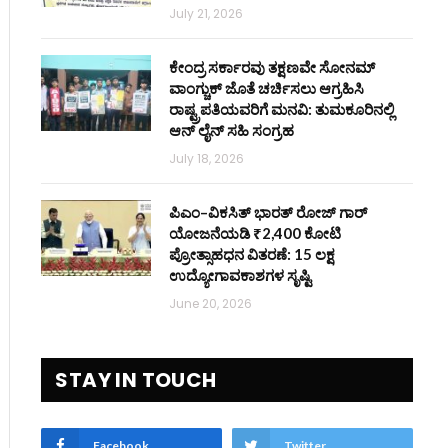
July 21, 2026
ಕೇಂದ್ರ ಸರ್ಕಾರವು ತಕ್ಷಣವೇ ಸೋನಮ್
ವಾಂಗ್ಚುಕ್ ಜೊತೆ ಚರ್ಚಿಸಲು ಆಗ್ರಹಿಸಿ
ರಾಷ್ಟ್ರಪತಿಯವರಿಗೆ ಮನವಿ: ತುಮಕೂರಿನಲ್ಲಿ
ಆನ್‌ ಲೈನ್ ಸಹಿ ಸಂಗ್ರಹ
July 18, 2026
ಪಿಎಂ–ವಿಕಸಿತ್ ಭಾರತ್ ರೋಜ್‌ ಗಾರ್
ಯೋಜನೆಯಡಿ ₹2,400 ಕೋಟಿ
ಪ್ರೋತ್ಸಾಹಧನ ವಿತರಣೆ: 15 ಲಕ್ಷ
ಉದ್ಯೋಗಾವಕಾಶಗಳ ಸೃಷ್ಟಿ
June 20, 2026
STAY IN TOUCH
Facebook
Twitter