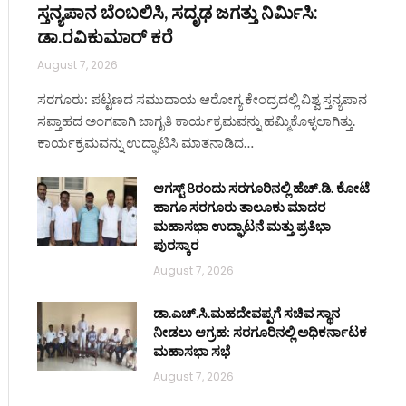
ಸ್ತನ್ಯಪಾನ ಬೆಂಬಲಿಸಿ, ಸದೃಢ ಜಗತ್ತು ನಿರ್ಮಿಸಿ:
ಡಾ.ರವಿಕುಮಾರ್ ಕರೆ
August 7, 2026
ಸರಗೂರು: ಪಟ್ಟಣದ ಸಮುದಾಯ ಆರೋಗ್ಯ ಕೇಂದ್ರದಲ್ಲಿ ವಿಶ್ವ ಸ್ತನ್ಯಪಾನ
ಸಪ್ತಾಹದ ಅಂಗವಾಗಿ ಜಾಗೃತಿ ಕಾರ್ಯಕ್ರಮವನ್ನು ಹಮ್ಮಿಕೊಳ್ಳಲಾಗಿತ್ತು.
ಕಾರ್ಯಕ್ರಮವನ್ನು ಉದ್ಘಾಟಿಸಿ ಮಾತನಾಡಿದ…
ಆಗಸ್ಟ್ 8ರಂದು ಸರಗೂರಿನಲ್ಲಿ ಹೆಚ್.ಡಿ. ಕೋಟೆ
ಹಾಗೂ ಸರಗೂರು ತಾಲೂಕು ಮಾದರ
ಮಹಾಸಭಾ ಉದ್ಘಾಟನೆ ಮತ್ತು ಪ್ರತಿಭಾ
ಪುರಸ್ಕಾರ
August 7, 2026
ಡಾ.ಎಚ್.ಸಿ.ಮಹದೇವಪ್ಪಗೆ ಸಚಿವ ಸ್ಥಾನ
ನೀಡಲು ಆಗ್ರಹ: ಸರಗೂರಿನಲ್ಲಿ ಅಧಿಕರ್ನಾಟಕ
ಮಹಾಸಭಾ ಸಭೆ
August 7, 2026