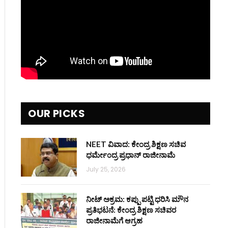
OUR PICKS
NEET ವಿವಾದ: ಕೇಂದ್ರ ಶಿಕ್ಷಣ ಸಚಿವ
ಧರ್ಮೇಂದ್ರ ಪ್ರಧಾನ್ ರಾಜೀನಾಮೆ
July 25, 2026
ನೀಟ್ ಅಕ್ರಮ: ಕಪ್ಪು ಪಟ್ಟಿ ಧರಿಸಿ ಮೌನ
ಪ್ರತಿಭಟನೆ: ಕೇಂದ್ರ ಶಿಕ್ಷಣ ಸಚಿವರ
ರಾಜೀನಾಮೆಗೆ ಆಗ್ರಹ