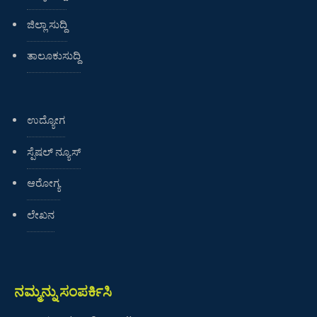
ಜಿಲ್ಲಾ ಸುದ್ದಿ
ತಾಲೂಕುಸುದ್ದಿ
ಉದ್ಯೋಗ
ಸ್ಪೆಷಲ್ ನ್ಯೂಸ್
ಆರೋಗ್ಯ
ಲೇಖನ
ನಮ್ಮನ್ನು ಸಂಪರ್ಕಿಸಿ