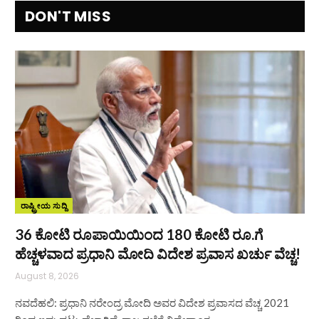
DON'T MISS
ರಾಷ್ಟ್ರೀಯ ಸುದ್ದಿ
36 ಕೋಟಿ ರೂಪಾಯಿಯಿಂದ 180 ಕೋಟಿ ರೂ.ಗೆ
ಹೆಚ್ಚಳವಾದ ಪ್ರಧಾನಿ ಮೋದಿ ವಿದೇಶ ಪ್ರವಾಸ ಖರ್ಚು ವೆಚ್ಚ!
August 8, 2026
ನವದೆಹಲಿ: ಪ್ರಧಾನಿ ನರೇಂದ್ರ ಮೋದಿ ಅವರ ವಿದೇಶ ಪ್ರವಾಸದ ವೆಚ್ಚ 2021