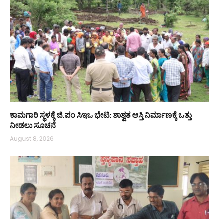
ಕಾಮಗಾರಿ ಸ್ಥಳಕ್ಕೆ ಜಿ.ಪಂ ಸಿಇಒ ಭೇಟಿ: ಶಾಶ್ವತ ಆಸ್ತಿ ನಿರ್ಮಾಣಕ್ಕೆ ಒತ್ತು
ನೀಡಲು ಸೂಚನೆ
August 8, 2026