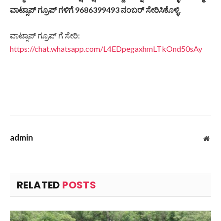
ವಾಟ್ಸಾಪ್ ಗ್ರೂಪ್ ಗಳಿಗೆ 9686399493 ನಂಬರ್ ಸೇರಿಸಿಕೊಳ್ಳಿ.
ವಾಟ್ಸಾಪ್ ಗ್ರೂಪ್ ಗೆ ಸೇರಿ:
https://chat.whatsapp.com/L4EDpegaxhmLTkOnd50sAy
admin
Web
RELATED
POSTS