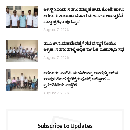
ಆಗಸ್ಟ್ 8ರಂದು ಸರಗೂರಿನಲ್ಲಿ ಹೆಚ್.ಡಿ. ಕೋಟೆ ಹಾಗೂ
ಸರಗೂರು ತಾಲೂಕು ಮಾದರ ಮಹಾಸಭಾ ಉದ್ಘಾಟನೆ
ಮತ್ತು ಪ್ರತಿಭಾ ಪುರಸ್ಕಾರ
August 7, 2026
ಡಾ.ಎಚ್.ಸಿ.ಮಹದೇವಪ್ಪಗೆ ಸಚಿವ ಸ್ಥಾನ ನೀಡಲು
ಆಗ್ರಹ: ಸರಗೂರಿನಲ್ಲಿ ಅಧಿಕರ್ನಾಟಕ ಮಹಾಸಭಾ ಸಭೆ
August 7, 2026
ಸರಗೂರು: ಎಸ್.ಸಿ. ಮಹದೇವಪ್ಪ ಅವರನ್ನು ಸಚಿವ
ಸಂಪುಟದಿಂದ ಕೈಬಿಟ್ಟಿರುವುದಕ್ಕೆ ಆಕ್ರೋಶ —
ಪ್ರತಿಭಟನೆಯ ಎಚ್ಚರಿಕೆ
August 7, 2026
Subscribe to Updates