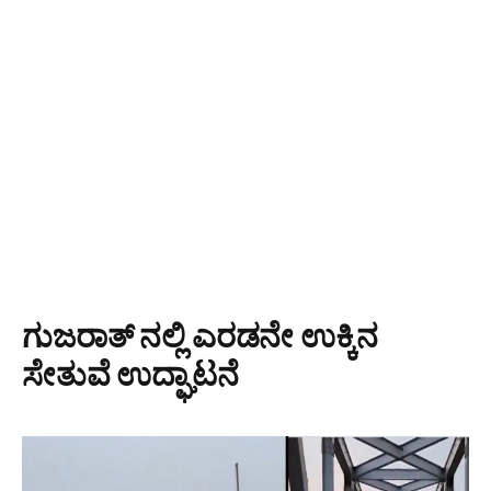
ಗುಜರಾತ್ ನಲ್ಲಿ ಎರಡನೇ ಉಕ್ಕಿನ
ಸೇತುವೆ ಉದ್ಘಾಟನೆ