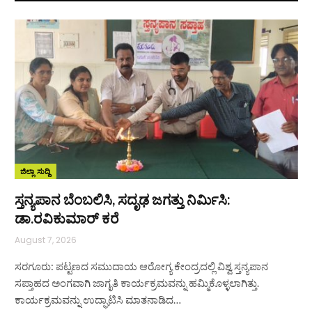
ಜಿಲ್ಲಾ ಸುದ್ದಿ
ಸ್ತನ್ಯಪಾನ ಬೆಂಬಲಿಸಿ, ಸದೃಢ ಜಗತ್ತು ನಿರ್ಮಿಸಿ:
ಡಾ.ರವಿಕುಮಾರ್ ಕರೆ
August 7, 2026
ಸರಗೂರು: ಪಟ್ಟಣದ ಸಮುದಾಯ ಆರೋಗ್ಯ ಕೇಂದ್ರದಲ್ಲಿ ವಿಶ್ವ ಸ್ತನ್ಯಪಾನ
ಸಪ್ತಾಹದ ಅಂಗವಾಗಿ ಜಾಗೃತಿ ಕಾರ್ಯಕ್ರಮವನ್ನು ಹಮ್ಮಿಕೊಳ್ಳಲಾಗಿತ್ತು.
ಕಾರ್ಯಕ್ರಮವನ್ನು ಉದ್ಘಾಟಿಸಿ ಮಾತನಾಡಿದ…