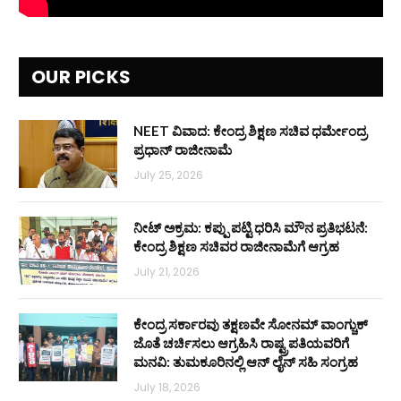
OUR PICKS
NEET ವಿವಾದ: ಕೇಂದ್ರ ಶಿಕ್ಷಣ ಸಚಿವ ಧರ್ಮೇಂದ್ರ
ಪ್ರಧಾನ್ ರಾಜೀನಾಮೆ
July 25, 2026
ನೀಟ್ ಅಕ್ರಮ: ಕಪ್ಪು ಪಟ್ಟಿ ಧರಿಸಿ ಮೌನ ಪ್ರತಿಭಟನೆ:
ಕೇಂದ್ರ ಶಿಕ್ಷಣ ಸಚಿವರ ರಾಜೀನಾಮೆಗೆ ಆಗ್ರಹ
July 21, 2026
ಕೇಂದ್ರ ಸರ್ಕಾರವು ತಕ್ಷಣವೇ ಸೋನಮ್ ವಾಂಗ್ಚುಕ್
ಜೊತೆ ಚರ್ಚಿಸಲು ಆಗ್ರಹಿಸಿ ರಾಷ್ಟ್ರಪತಿಯವರಿಗೆ
ಮನವಿ: ತುಮಕೂರಿನಲ್ಲಿ ಆನ್‌ ಲೈನ್ ಸಹಿ ಸಂಗ್ರಹ
July 18, 2026