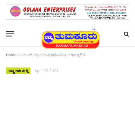
Home
»
ಗುಜರಾತ್ ನಲ್ಲಿ ಎರಡನೇ ಉಕ್ಕಿನ ಸೇತುವೆ ಉದ್ಘಾಟನೆ
April 25, 2024
ರಾಷ್ಟ್ರೀಯ ಸುದ್ದಿ