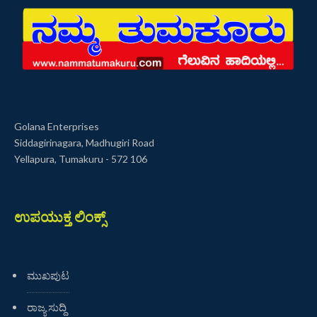
Golana Enterprises
Siddagirinagara, Madhugiri Road
Yellapura, Tumakuru - 572 106
ಉಪಯುಕ್ತ ಲಿಂಕ್ಸ್
ಮುಖಪುಟ
ರಾಜ್ಯ ಸುದ್ದಿ