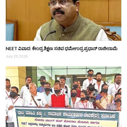
NEET ವಿವಾದ: ಕೇಂದ್ರ ಶಿಕ್ಷಣ ಸಚಿವ ಧರ್ಮೇಂದ್ರ ಪ್ರಧಾನ್ ರಾಜೀನಾಮೆ
July 25, 2026