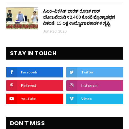
ಪಿಎಂ–ವಿಕಸಿತ್ ಭಾರತ್ ರೋಜ್‌ ಗಾರ್
ಯೋಜನೆಯಡಿ ₹2,400 ಕೋಟಿ ಪ್ರೋತ್ಸಾಹಧನ
ವಿತರಣೆ: 15 ಲಕ್ಷ ಉದ್ಯೋಗಾವಕಾಶಗಳ ಸೃಷ್ಟಿ
June 20, 2026
STAY IN TOUCH
Facebook
Twitter
Pinterest
Instagram
YouTube
Vimeo
DON'T MISS