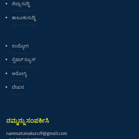
ಜಿಲ್ಲಾ ಸುದ್ದಿ
ತಾಲೂಕುಸುದ್ದಿ
ಉದ್ಯೋಗ
ಸ್ಪೆಷಲ್ ನ್ಯೂಸ್
ಆರೋಗ್ಯ
ಲೇಖನ
ನಮ್ಮನ್ನು ಸಂಪರ್ಕಿಸಿ
nammatumakuru9@gmail.com