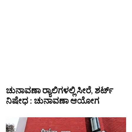
ಚುನಾವಣಾ ರ್‍ಯಾಲಿಗಳಲ್ಲಿ ಸೀರೆ, ಶರ್ಟ್
ನಿಷೇಧ : ಚುನಾವಣಾ ಆಯೋಗ