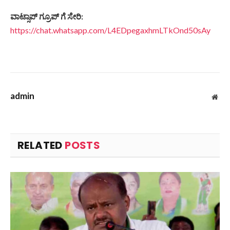
ವಾಟ್ಸಾಪ್
ಗ್ರೂಪ್
ಗೆ
ಸೇರಿ
:
https://chat.whatsapp.com/L4EDpegaxhmLTkOnd50sAy
admin
Web
RELATED
POSTS