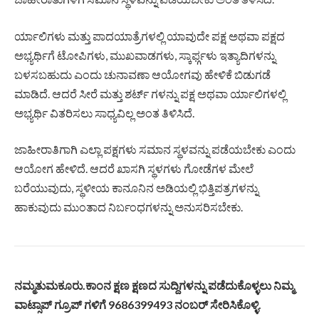
ರ್ಯಾಲಿಗಳು ಮತ್ತು ಪಾದಯಾತ್ರೆಗಳಲ್ಲಿ ಯಾವುದೇ ಪಕ್ಷ ಅಥವಾ ಪಕ್ಷದ
ಅಭ್ಯರ್ಥಿಗೆ ಟೋಪಿಗಳು, ಮುಖವಾಡಗಳು, ಸ್ಕಾರ್ಫ್ಗಳು ಇತ್ಯಾದಿಗಳನ್ನು
ಬಳಸಬಹುದು ಎಂದು ಚುನಾವಣಾ ಆಯೋಗವು ಹೇಳಿಕೆ ಬಿಡುಗಡೆ
ಮಾಡಿದೆ. ಆದರೆ ಸೀರೆ ಮತ್ತು ಶರ್ಟ್ ಗಳನ್ನು ಪಕ್ಷ ಅಥವಾ ರ್ಯಾಲಿಗಳಲ್ಲಿ
ಅಭ್ಯರ್ಥಿ ವಿತರಿಸಲು ಸಾಧ್ಯವಿಲ್ಲ ಅಂತ ತಿಳಿಸಿದೆ.
ಜಾಹೀರಾತಿಗಾಗಿ ಎಲ್ಲಾ ಪಕ್ಷಗಳು ಸಮಾನ ಸ್ಥಳವನ್ನು ಪಡೆಯಬೇಕು ಎಂದು
ಆಯೋಗ ಹೇಳಿದೆ. ಆದರೆ ಖಾಸಗಿ ಸ್ಥಳಗಳು ಗೋಡೆಗಳ ಮೇಲೆ
ಬರೆಯುವುದು, ಸ್ಥಳೀಯ ಕಾನೂನಿನ ಅಡಿಯಲ್ಲಿ ಭಿತ್ತಿಪತ್ರಗಳನ್ನು
ಹಾಕುವುದು ಮುಂತಾದ ನಿರ್ಬಂಧಗಳನ್ನು ಅನುಸರಿಸಬೇಕು.
ನಮ್ಮತುಮಕೂರು
.
ಕಾಂನ
ಕ್ಷಣ
ಕ್ಷಣದ
ಸುದ್ದಿಗಳನ್ನು
ಪಡೆದುಕೊಳ್ಳಲು
ನಿಮ್ಮ
ವಾಟ್ಸಾಪ್
ಗ್ರೂಪ್
ಗಳಿಗೆ
9686399493
ನಂಬರ್
ಸೇರಿಸಿಕೊಳ್ಳಿ
.