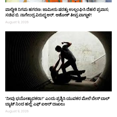
ವಾಲ್ಮೀಕಿ ನಿಗಮ ಹಗರಣ: ಜಾಮೀನು ಷರತ್ತು ಉಲ್ಲಂಘಿಸಿ ದೆಹಲಿ ಪ್ರವಾಸ;
ಸಚಿವ ಬಿ. ನಾಗೇಂದ್ರ ವಿರುದ್ಧ ಆರ್. ಅಶೋಕ್ ತೀವ್ರ ವಾಗ್ದಾಳಿ!
August 9, 2026
‘ನೀವು ಭಯೋತ್ಪಾದಕರಾ?’ ಎಂದು ಪ್ರಶ್ನಿಸಿ ಯುವಕರ ಮೇಲೆ ಬೇಸ್‌ ಬಾಲ್
ಬ್ಯಾಟ್‌ ನಿಂದ ಹಲ್ಲೆ; ಎಫ್‌ ಐಆರ್ ದಾಖಲು
August 9, 2026