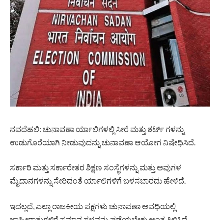
ನವದೆಹಲಿ: ಚುನಾವಣಾ ರ್ಯಾಲಿಗಳಲ್ಲಿ ಸೀರೆ ಮತ್ತು ಶರ್ಟ್ ಗಳನ್ನು
ಉಡುಗೊರೆಯಾಗಿ ನೀಡುವುದನ್ನು ಚುನಾವಣಾ ಆಯೋಗ ನಿಷೇಧಿಸಿದೆ.
ಸರ್ಕಾರಿ ಮತ್ತು ಸರ್ಕಾರೇತರ ಶಿಕ್ಷಣ ಸಂಸ್ಥೆಗಳನ್ನು ಮತ್ತು ಅವುಗಳ
ಮೈದಾನಗಳನ್ನು ಸೇರಿದಂತೆ ರ್ಯಾಲಿಗಳಿಗೆ ಬಳಸಬಾರದು ಹೇಳಿದೆ.
ಇದಲ್ಲದೆ, ಎಲ್ಲಾ ರಾಜಕೀಯ ಪಕ್ಷಗಳು ಚುನಾವಣಾ ಅವಧಿಯಲ್ಲಿ
ಜಾಹೀರಾತುಗಳಿಗೆ ಸಮಾನ ಸ್ಥಳವನ್ನು ಪಡೆಯಬೇಕು ಅಂತ ತಿಳಿಸಿದೆ.