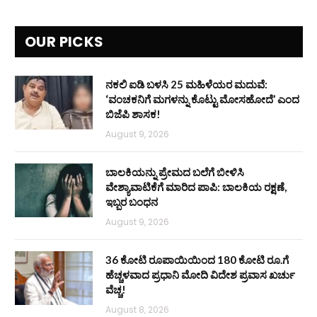
OUR PICKS
ನಕಲಿ ಐಡಿ ಬಳಸಿ 25 ಮಹಿಳೆಯರ ಮದುವೆ:
‘ವಂಚಕನಿಗೆ ಮಗಳನ್ನು ಕೊಟ್ಟು ಮೋಸಹೋದೆ’ ಎಂದ
ಬಿಜೆಪಿ ಶಾಸಕ!
August 9, 2026
ಬಾಲಕಿಯನ್ನು ಪ್ರೇಮದ ಬಲೆಗೆ ಬೀಳಿಸಿ
ವೇಶ್ಯಾವಾಟಿಕೆಗೆ ಮಾರಿದ ಪಾಪಿ: ಬಾಲಕಿಯ ರಕ್ಷಣೆ,
ಇಬ್ಬರ ಬಂಧನ
August 9, 2026
36 ಕೋಟಿ ರೂಪಾಯಿಯಿಂದ 180 ಕೋಟಿ ರೂ.ಗೆ
ಹೆಚ್ಚಳವಾದ ಪ್ರಧಾನಿ ಮೋದಿ ವಿದೇಶ ಪ್ರವಾಸ ಖರ್ಚು
ವೆಚ್ಚ!
August 8, 2026