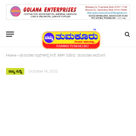
Home
»
ಚುನಾವಣಾ ರ್‍ಯಾಲಿಗಳಲ್ಲಿ ಸೀರೆ, ಶರ್ಟ್ ನಿಷೇಧ : ಚುನಾವಣಾ ಆಯೋಗ
October 14, 2022
ರಾಜ್ಯ ಸುದ್ದಿ