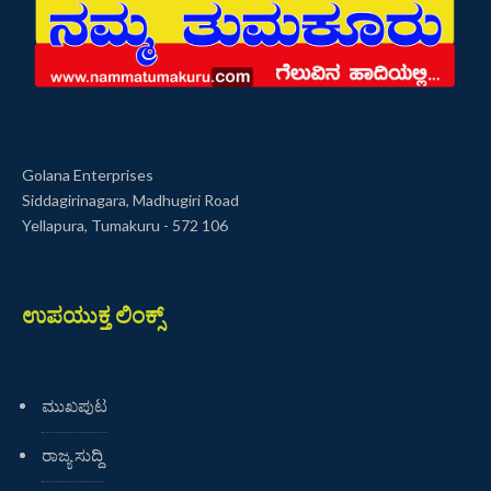
Golana Enterprises
Siddagirinagara, Madhugiri Road
Yellapura, Tumakuru - 572 106
ಉಪಯುಕ್ತ ಲಿಂಕ್ಸ್
ಮುಖಪುಟ
ರಾಜ್ಯ ಸುದ್ದಿ