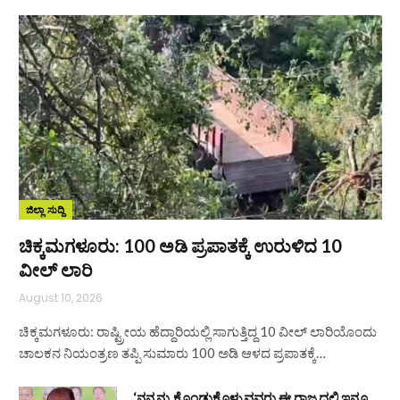
ಜಿಲ್ಲಾ ಸುದ್ದಿ
ಚಿಕ್ಕಮಗಳೂರು: 100 ಅಡಿ ಪ್ರಪಾತಕ್ಕೆ ಉರುಳಿದ 10
ವೀಲ್ ಲಾರಿ
August 10, 2026
ಚಿಕ್ಕಮಗಳೂರು: ರಾಷ್ಟ್ರೀಯ ಹೆದ್ದಾರಿಯಲ್ಲಿ ಸಾಗುತ್ತಿದ್ದ 10 ವೀಲ್ ಲಾರಿಯೊಂದು
ಚಾಲಕನ ನಿಯಂತ್ರಣ ತಪ್ಪಿ ಸುಮಾರು 100 ಅಡಿ ಆಳದ ಪ್ರಪಾತಕ್ಕೆ…
‘ನನ್ನನ್ನು ಕೊಂಡುಕೊಳ್ಳುವವರು ಈ ರಾಜ್ಯದಲ್ಲಿ ಇನ್ನೂ