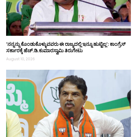
‘ನನ್ನನ್ನು ಕೊಂಡುಕೊಳ್ಳುವವರು ಈ ರಾಜ್ಯದಲ್ಲಿ ಇನ್ನೂ ಹುಟ್ಟಿಲ್ಲ’: ಕಾಂಗ್ರೆಸ್
ಸರ್ಕಾರಕ್ಕೆ ಹೆಚ್.ಡಿ.ಕುಮಾರಸ್ವಾಮಿ ತಿರುಗೇಟು
August 10, 2026