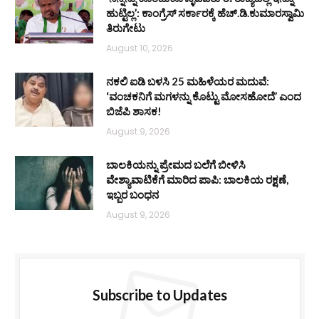
ಹುಟ್ಟಿಲ್ಲ’: ಕಾಂಗ್ರೆಸ್ ಸರ್ಕಾರಕ್ಕೆ ಹೆಚ್.ಡಿ.ಕುಮಾರಸ್ವಾಮಿ
ತಿರುಗೇಟು
August 10, 2026
ನಕಲಿ ಐಡಿ ಬಳಸಿ 25 ಮಹಿಳೆಯರ ಮದುವೆ:
‘ವಂಚಕನಿಗೆ ಮಗಳನ್ನು ಕೊಟ್ಟು ಮೋಸಹೋದೆ’ ಎಂದ
ಬಿಜೆಪಿ ಶಾಸಕ!
August 9, 2026
ಬಾಲಕಿಯನ್ನು ಪ್ರೇಮದ ಬಲೆಗೆ ಬೀಳಿಸಿ
ವೇಶ್ಯಾವಾಟಿಕೆಗೆ ಮಾರಿದ ಪಾಪಿ: ಬಾಲಕಿಯ ರಕ್ಷಣೆ,
ಇಬ್ಬರ ಬಂಧನ
August 9, 2026
Subscribe to Updates