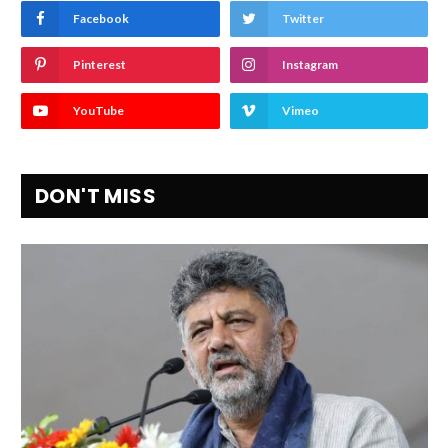
Facebook
Twitter
Pinterest
Instagram
YouTube
Vimeo
DON'T MISS