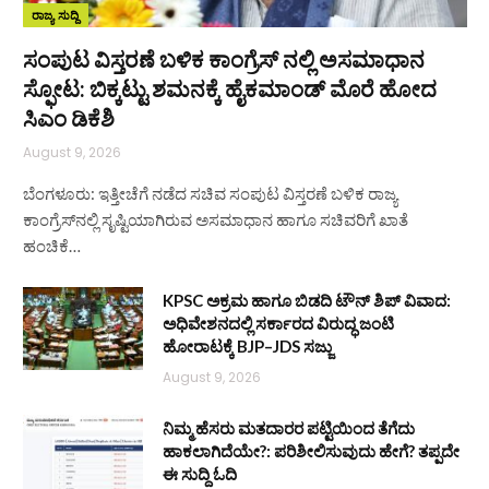
ರಾಜ್ಯ ಸುದ್ದಿ
ಸಂಪುಟ ವಿಸ್ತರಣೆ ಬಳಿಕ ಕಾಂಗ್ರೆಸ್‌ ನಲ್ಲಿ ಅಸಮಾಧಾನ
ಸ್ಫೋಟ: ಬಿಕ್ಕಟ್ಟು ಶಮನಕ್ಕೆ ಹೈಕಮಾಂಡ್‌ ಮೊರೆ ಹೋದ
ಸಿಎಂ ಡಿಕೆಶಿ
August 9, 2026
ಬೆಂಗಳೂರು: ಇತ್ತೀಚೆಗೆ ನಡೆದ ಸಚಿವ ಸಂಪುಟ ವಿಸ್ತರಣೆ ಬಳಿಕ ರಾಜ್ಯ
ಕಾಂಗ್ರೆಸ್‌ನಲ್ಲಿ ಸೃಷ್ಟಿಯಾಗಿರುವ ಅಸಮಾಧಾನ ಹಾಗೂ ಸಚಿವರಿಗೆ ಖಾತೆ
ಹಂಚಿಕೆ…
KPSC ಅಕ್ರಮ ಹಾಗೂ ಬಿಡದಿ ಟೌನ್‌ ಶಿಪ್ ವಿವಾದ:
ಅಧಿವೇಶನದಲ್ಲಿ ಸರ್ಕಾರದ ವಿರುದ್ಧ ಜಂಟಿ
ಹೋರಾಟಕ್ಕೆ BJP–JDS ಸಜ್ಜು
August 9, 2026
ನಿಮ್ಮ ಹೆಸರು ಮತದಾರರ ಪಟ್ಟಿಯಿಂದ ತೆಗೆದು
ಹಾಕಲಾಗಿದೆಯೇ?: ಪರಿಶೀಲಿಸುವುದು ಹೇಗೆ? ತಪ್ಪದೇ
ಈ ಸುದ್ದಿ ಓದಿ