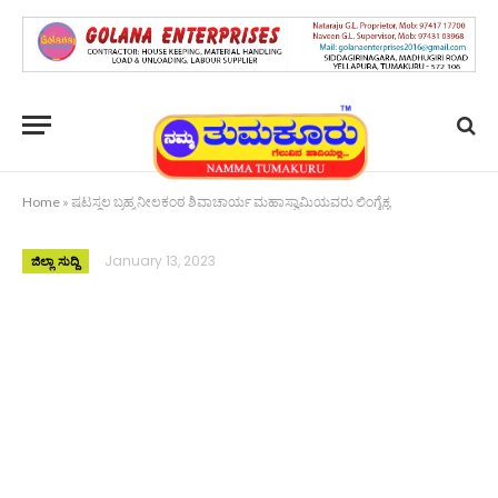
Home
»
ಷಟಸ್ಥಲ ಬ್ರಹ್ಮ ನೀಲಕಂಠ ಶಿವಾಚಾರ್ಯ ಮಹಾಸ್ವಾಮಿಯವರು ಲಿಂಗೈಕ್ಯ
January 13, 2023
ಜಿಲ್ಲಾ ಸುದ್ದಿ