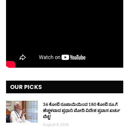
OUR PICKS
36 ಕೋಟಿ ರೂಪಾಯಿಯಿಂದ 180 ಕೋಟಿ ರೂ.ಗೆ
ಹೆಚ್ಚಳವಾದ ಪ್ರಧಾನಿ ಮೋದಿ ವಿದೇಶ ಪ್ರವಾಸ ಖರ್ಚು
ವೆಚ್ಚ!
August 8, 2026