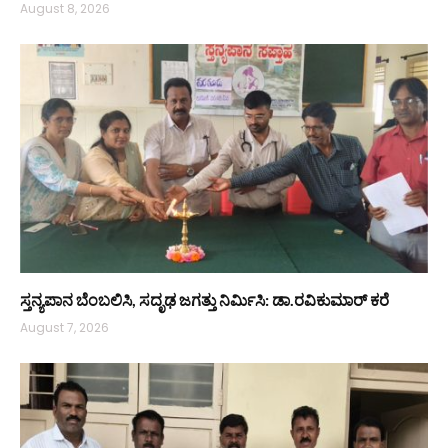
August 8, 2026
ಸ್ತನ್ಯಪಾನ ಬೆಂಬಲಿಸಿ, ಸದೃಢ ಜಗತ್ತು ನಿರ್ಮಿಸಿ: ಡಾ.ರವಿಕುಮಾರ್ ಕರೆ
August 7, 2026