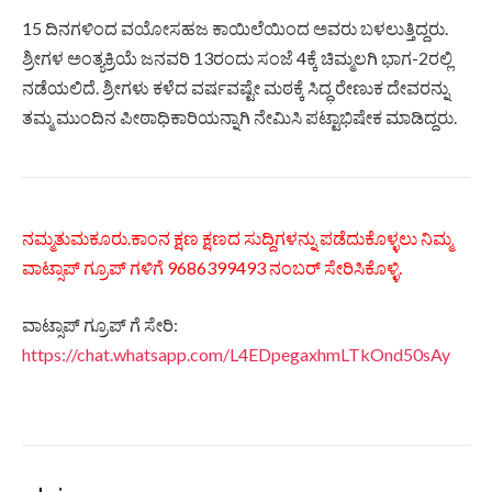
15 ದಿನಗಳಿಂದ ವಯೋಸಹಜ ಕಾಯಿಲೆಯಿಂದ ಅವರು ಬಳಲುತ್ತಿದ್ದರು.
ಶ್ರೀಗಳ ಅಂತ್ಯಕ್ರಿಯೆ ಜನವರಿ 13ರಂದು ಸಂಜೆ 4ಕ್ಕೆ ಚಿಮ್ಮಲಗಿ ಭಾಗ-2ರಲ್ಲಿ
ನಡೆಯಲಿದೆ. ಶ್ರೀಗಳು ಕಳೆದ ವರ್ಷವಷ್ಟೇ ಮಠಕ್ಕೆ ಸಿದ್ಧ ರೇಣುಕ ದೇವರನ್ನು
ತಮ್ಮ ಮುಂದಿನ ಪೀಠಾಧಿಕಾರಿಯನ್ನಾಗಿ ನೇಮಿಸಿ ಪಟ್ಟಾಭಿಷೇಕ ಮಾಡಿದ್ದರು.
ನಮ್ಮತುಮಕೂರು.ಕಾಂನ ಕ್ಷಣ ಕ್ಷಣದ ಸುದ್ದಿಗಳನ್ನು ಪಡೆದುಕೊಳ್ಳಲು ನಿಮ್ಮ
ವಾಟ್ಸಾಪ್ ಗ್ರೂಪ್ ಗಳಿಗೆ 9686399493 ನಂಬರ್ ಸೇರಿಸಿಕೊಳ್ಳಿ.
ವಾಟ್ಸಾಪ್ ಗ್ರೂಪ್ ಗೆ ಸೇರಿ:
https://chat.whatsapp.com/L4EDpegaxhmLTkOnd50sAy