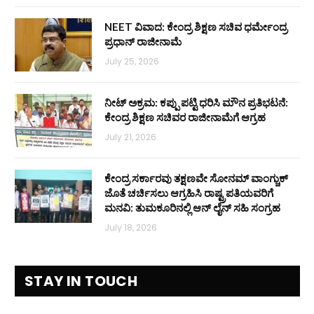
NEET ವಿವಾದ: ಕೇಂದ್ರ ಶಿಕ್ಷಣ ಸಚಿವ ಧರ್ಮೇಂದ್ರ
ಪ್ರಧಾನ್ ರಾಜೀನಾಮೆ
July 25, 2026
ನೀಟ್ ಅಕ್ರಮ: ಕಪ್ಪು ಪಟ್ಟಿ ಧರಿಸಿ ಮೌನ ಪ್ರತಿಭಟನೆ:
ಕೇಂದ್ರ ಶಿಕ್ಷಣ ಸಚಿವರ ರಾಜೀನಾಮೆಗೆ ಆಗ್ರಹ
July 21, 2026
ಕೇಂದ್ರ ಸರ್ಕಾರವು ತಕ್ಷಣವೇ ಸೋನಮ್ ವಾಂಗ್ಚುಕ್
ಜೊತೆ ಚರ್ಚಿಸಲು ಆಗ್ರಹಿಸಿ ರಾಷ್ಟ್ರಪತಿಯವರಿಗೆ
ಮನವಿ: ತುಮಕೂರಿನಲ್ಲಿ ಆನ್‌ ಲೈನ್ ಸಹಿ ಸಂಗ್ರಹ
July 18, 2026
STAY IN TOUCH