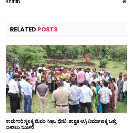
admin
Web
RELATED
POSTS
ಕಾಮಗಾರಿ ಸ್ಥಳಕ್ಕೆ ಜಿ.ಪಂ ಸಿಇಒ ಭೇಟಿ: ಶಾಶ್ವತ ಆಸ್ತಿ ನಿರ್ಮಾಣಕ್ಕೆ ಒತ್ತು
ನೀಡಲು ಸೂಚನೆ