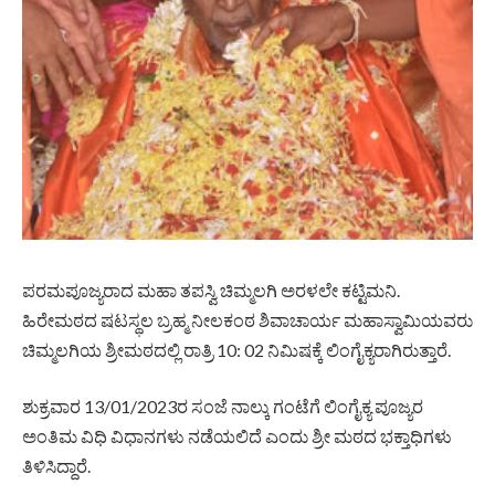
ಪರಮಪೂಜ್ಯರಾದ ಮಹಾ ತಪಸ್ವಿ ಚಿಮ್ಮಲಗಿ ಅರಳಲೇ ಕಟ್ಟಿಮನಿ.
ಹಿರೇಮಠದ ಷಟಸ್ಥಲ ಬ್ರಹ್ಮ ನೀಲಕಂಠ ಶಿವಾಚಾರ್ಯ ಮಹಾಸ್ವಾಮಿಯವರು
ಚಿಮ್ಮಲಗಿಯ ಶ್ರೀಮಠದಲ್ಲಿ ರಾತ್ರಿ 10: 02 ನಿಮಿಷಕ್ಕೆ ಲಿಂಗೈಕ್ಯರಾಗಿರುತ್ತಾರೆ.
ಶುಕ್ರವಾರ 13/01/2023ರ ಸಂಜೆ ನಾಲ್ಕು ಗಂಟೆಗೆ ಲಿಂಗೈಕ್ಯ ಪೂಜ್ಯರ
ಅಂತಿಮ ವಿಧಿ ವಿಧಾನಗಳು ನಡೆಯಲಿದೆ ಎಂದು ಶ್ರೀ ಮಠದ ಭಕ್ತಾಧಿಗಳು
ತಿಳಿಸಿದ್ದಾರೆ.