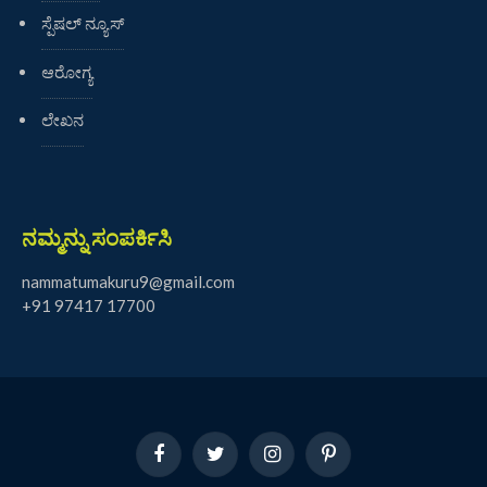
ಸ್ಪೆಷಲ್ ನ್ಯೂಸ್
ಆರೋಗ್ಯ
ಲೇಖನ
ನಮ್ಮನ್ನು ಸಂಪರ್ಕಿಸಿ
nammatumakuru9@gmail.com
+91 97417 17700
Facebook
Twitter
Instagram
Pinterest