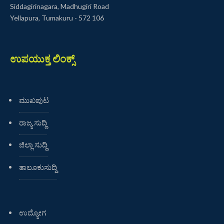
Siddagirinagara, Madhugiri Road
Yellapura, Tumakuru - 572 106
ಉಪಯುಕ್ತ ಲಿಂಕ್ಸ್
ಮುಖಪುಟ
ರಾಜ್ಯ ಸುದ್ದಿ
ಜಿಲ್ಲಾ ಸುದ್ದಿ
ತಾಲೂಕುಸುದ್ದಿ
ಉದ್ಯೋಗ