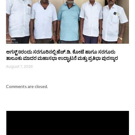
ಆಗಸ್ಟ್ 8ರಂದು ಸರಗೂರಿನಲ್ಲಿ ಹೆಚ್.ಡಿ. ಕೋಟೆ ಹಾಗೂ ಸರಗೂರು
ತಾಲೂಕು ಮಾದರ ಮಹಾಸಭಾ ಉದ್ಘಾಟನೆ ಮತ್ತು ಪ್ರತಿಭಾ ಪುರಸ್ಕಾರ
August 7, 2026
Comments are closed.