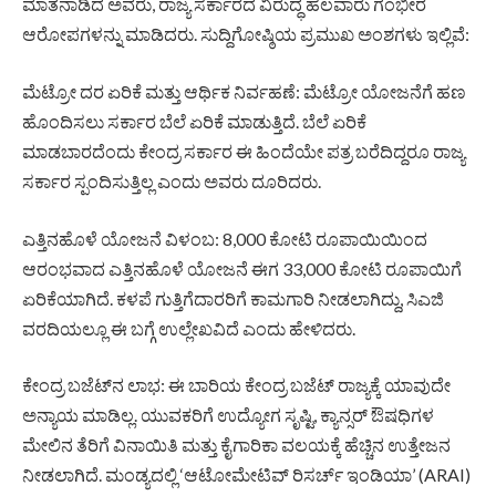
ಮಾತನಾಡಿದ ಅವರು, ರಾಜ್ಯ ಸರ್ಕಾರದ ವಿರುದ್ಧ ಹಲವಾರು ಗಂಭೀರ
ಆರೋಪಗಳನ್ನು ಮಾಡಿದರು. ಸುದ್ದಿಗೋಷ್ಠಿಯ ಪ್ರಮುಖ ಅಂಶಗಳು ಇಲ್ಲಿವೆ:
ಮೆಟ್ರೋ ದರ ಏರಿಕೆ ಮತ್ತು ಆರ್ಥಿಕ ನಿರ್ವಹಣೆ: ಮೆಟ್ರೋ ಯೋಜನೆಗೆ ಹಣ
ಹೊಂದಿಸಲು ಸರ್ಕಾರ ಬೆಲೆ ಏರಿಕೆ ಮಾಡುತ್ತಿದೆ. ಬೆಲೆ ಏರಿಕೆ
ಮಾಡಬಾರದೆಂದು ಕೇಂದ್ರ ಸರ್ಕಾರ ಈ ಹಿಂದೆಯೇ ಪತ್ರ ಬರೆದಿದ್ದರೂ ರಾಜ್ಯ
ಸರ್ಕಾರ ಸ್ಪಂದಿಸುತ್ತಿಲ್ಲ ಎಂದು ಅವರು ದೂರಿದರು.
ಎತ್ತಿನಹೊಳೆ ಯೋಜನೆ ವಿಳಂಬ: 8,000 ಕೋಟಿ ರೂಪಾಯಿಯಿಂದ
ಆರಂಭವಾದ ಎತ್ತಿನಹೊಳೆ ಯೋಜನೆ ಈಗ 33,000 ಕೋಟಿ ರೂಪಾಯಿಗೆ
ಏರಿಕೆಯಾಗಿದೆ. ಕಳಪೆ ಗುತ್ತಿಗೆದಾರರಿಗೆ ಕಾಮಗಾರಿ ನೀಡಲಾಗಿದ್ದು, ಸಿಎಜಿ
ವರದಿಯಲ್ಲೂ ಈ ಬಗ್ಗೆ ಉಲ್ಲೇಖವಿದೆ ಎಂದು ಹೇಳಿದರು.
ಕೇಂದ್ರ ಬಜೆಟ್‌ನ ಲಾಭ: ಈ ಬಾರಿಯ ಕೇಂದ್ರ ಬಜೆಟ್ ರಾಜ್ಯಕ್ಕೆ ಯಾವುದೇ
ಅನ್ಯಾಯ ಮಾಡಿಲ್ಲ. ಯುವಕರಿಗೆ ಉದ್ಯೋಗ ಸೃಷ್ಟಿ, ಕ್ಯಾನ್ಸರ್ ಔಷಧಿಗಳ
ಮೇಲಿನ ತೆರಿಗೆ ವಿನಾಯಿತಿ ಮತ್ತು ಕೈಗಾರಿಕಾ ವಲಯಕ್ಕೆ ಹೆಚ್ಚಿನ ಉತ್ತೇಜನ
ನೀಡಲಾಗಿದೆ. ಮಂಡ್ಯದಲ್ಲಿ ‘ಆಟೋಮೇಟಿವ್ ರಿಸರ್ಚ್ ಇಂಡಿಯಾ’ (ARAI)