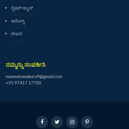
ಸ್ಪೆಷಲ್ ನ್ಯೂಸ್
ಆರೋಗ್ಯ
ಲೇಖನ
ನಮ್ಮನ್ನು ಸಂಪರ್ಕಿಸಿ
nammatumakuru9@gmail.com
+91 97417 17700
Facebook
Twitter
Instagram
Pinterest