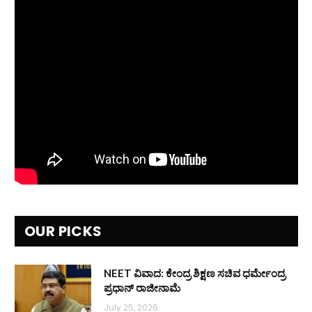
OUR PICKS
NEET ವಿವಾದ: ಕೇಂದ್ರ ಶಿಕ್ಷಣ ಸಚಿವ ಧರ್ಮೇಂದ್ರ
ಪ್ರಧಾನ್ ರಾಜೀನಾಮೆ
July 25, 2026