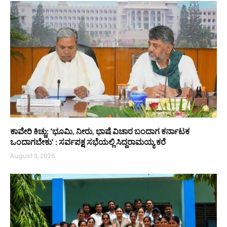
ಕಾವೇರಿ ಕಿಚ್ಚು: ‘ಭೂಮಿ, ನೀರು, ಭಾಷೆ ವಿಚಾರ ಬಂದಾಗ ಕರ್ನಾಟಕ
ಒಂದಾಗಬೇಕು’ : ಸರ್ವಪಕ್ಷ ಸಭೆಯಲ್ಲಿ ಸಿದ್ದರಾಮಯ್ಯ ಕರೆ
August 3, 2026