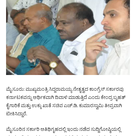
ಮೈಸೂರು: ಮುಖ್ಯಮಂತ್ರಿ ಸಿದ್ದರಾಮಯ್ಯ ನೇತೃತ್ವದ ಕಾಂಗ್ರೆಸ್ ಸರ್ಕಾರವು
ಕರ್ನಾಟಕವನ್ನು ಆರ್ಥಿಕವಾಗಿ ದಿವಾಳಿ ಮಾಡುತ್ತಿದೆ ಎಂದು ಕೇಂದ್ರ ಬೃಹತ್
ಕೈಗಾರಿಕೆ ಮತ್ತು ಉಕ್ಕು ಖಾತೆ ಸಚಿವ ಎಚ್.ಡಿ. ಕುಮಾರಸ್ವಾಮಿ ತೀವ್ರವಾಗಿ
ಟೀಕಿಸಿದ್ದಾರೆ.
ಮೈಸೂರಿನ ಸರ್ಕಾರಿ ಅತಿಥಿಗೃಹದಲ್ಲಿ ಇಂದು ನಡೆದ ಸುದ್ದಿಗೋಷ್ಠಿಯಲ್ಲಿ