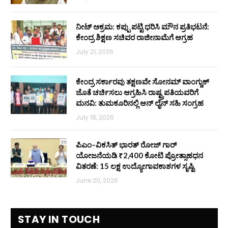
ನೀಟ್ ಅಕ್ರಮ: ಕಪ್ಪು ಪಟ್ಟಿ ಧರಿಸಿ ಮೌನ ಪ್ರತಿಭಟನೆ:
ಕೇಂದ್ರ ಶಿಕ್ಷಣ ಸಚಿವರ ರಾಜೀನಾಮೆಗೆ ಆಗ್ರಹ
July 21, 2026
ಕೇಂದ್ರ ಸರ್ಕಾರವು ತಕ್ಷಣವೇ ಸೋನಮ್ ವಾಂಗ್ಚುಕ್
ಜೊತೆ ಚರ್ಚಿಸಲು ಆಗ್ರಹಿಸಿ ರಾಷ್ಟ್ರಪತಿಯವರಿಗೆ
ಮನವಿ: ತುಮಕೂರಿನಲ್ಲಿ ಆನ್‌ ಲೈನ್ ಸಹಿ ಸಂಗ್ರಹ
July 18, 2026
ಪಿಎಂ–ವಿಕಸಿತ್ ಭಾರತ್ ರೋಜ್‌ ಗಾರ್
ಯೋಜನೆಯಡಿ ₹2,400 ಕೋಟಿ ಪ್ರೋತ್ಸಾಹಧನ
ವಿತರಣೆ: 15 ಲಕ್ಷ ಉದ್ಯೋಗಾವಕಾಶಗಳ ಸೃಷ್ಟಿ
June 20, 2026
STAY IN TOUCH