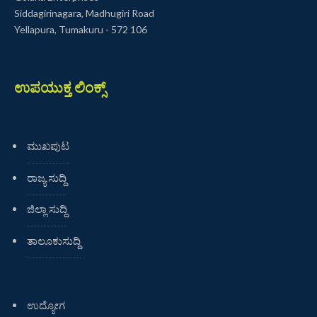
Siddagirinagara, Madhugiri Road
Yellapura, Tumakuru - 572 106
ಉಪಯುಕ್ತ ಲಿಂಕ್ಸ್
ಮುಖಪುಟ
ರಾಜ್ಯ ಸುದ್ದಿ
ಜಿಲ್ಲಾ ಸುದ್ದಿ
ತಾಲೂಕುಸುದ್ದಿ
ಉದ್ಯೋಗ