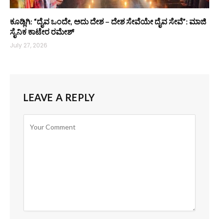
ಕೂಡ್ಲಿಗಿ: “ದೈವ ಒಂದೇ, ಅದು ದೇಶ – ದೇಶ ಸೇವೆಯೇ ದೈವ ಸೇವೆ”: ಮಾಜಿ
ಸೈನಿಕ ಕಾಟೇರ ರಮೇಶ್
July 27, 2026
LEAVE A REPLY