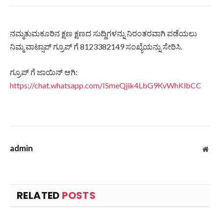
ನಮ್ಮತುಮಕೂರಿನ ಕ್ಷಣ ಕ್ಷಣದ ಸುದ್ದಿಗಳನ್ನು ನಿರಂತರವಾಗಿ ಪಡೆಯಲು
ನಿಮ್ಮ ವಾಟ್ಸಾಪ್ ಗ್ರೂಪ್ ಗೆ 8123382149 ಸಂಖ್ಯೆಯನ್ನು ಸೇರಿಸಿ.
ಗ್ರೂಪ್ ಗೆ ಜಾಯಿನ್ ಆಗಿ:
https://chat.whatsapp.com/ISmeQjik4LbG9KvWhKlbCC
admin
Web
RELATED
POSTS