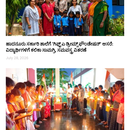
ಹಾದನೂರು ಸರ್ಕಾರಿ ಶಾಲೆಗೆ ‘ಗಿಫ್ಟ್ ಎ ಡ್ರೀಮ್ಸ್ ಫೌಂಡೇಷನ್’ ಆಸರೆ:
ವಿದ್ಯಾರ್ಥಿಗಳಿಗೆ ಕಲಿಕಾ ಸಾಮಗ್ರಿ, ಸಮವಸ್ತ್ರ ವಿತರಣೆ
July 28, 2026