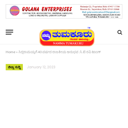
Home
»
ಸಿದ್ಧರಾಮಯ್ಯಗೆ 40 ವರ್ಷದ ರಾಜಕೀಯ ಅನುಭವ :ಸಿ.ಟಿ ರವಿ ಟಾಂಗ್
January 12, 2023
ಜಿಲ್ಲಾ ಸುದ್ದಿ