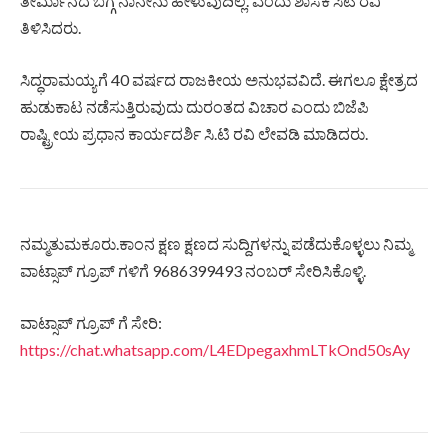
ತೀರ್ಮಾನದ ಬಗ್ಗೆ ನಾನೇನು ಹೇಳುವುದಿಲ್ಲ. ಎಂದು ಶಾಸಕ ಸಿಟಿ ರವಿ
ತಿಳಿಸಿದರು.
ಸಿದ್ಧರಾಮಯ್ಯಗೆ 40 ವರ್ಷದ ರಾಜಕೀಯ ಅನುಭವವಿದೆ. ಈಗಲೂ ಕ್ಷೇತ್ರದ
ಹುಡುಕಾಟ ನಡೆಸುತ್ತಿರುವುದು ದುರಂತದ ವಿಚಾರ ಎಂದು ಬಿಜೆಪಿ
ರಾಷ್ಟ್ರೀಯ ಪ್ರಧಾನ ಕಾರ್ಯದರ್ಶಿ ಸಿ.ಟಿ ರವಿ ಲೇವಡಿ ಮಾಡಿದರು.
ನಮ್ಮತುಮಕೂರು.ಕಾಂನ ಕ್ಷಣ ಕ್ಷಣದ ಸುದ್ದಿಗಳನ್ನು ಪಡೆದುಕೊಳ್ಳಲು ನಿಮ್ಮ
ವಾಟ್ಸಾಪ್ ಗ್ರೂಪ್ ಗಳಿಗೆ 9686399493 ನಂಬರ್ ಸೇರಿಸಿಕೊಳ್ಳಿ.
ವಾಟ್ಸಾಪ್ ಗ್ರೂಪ್ ಗೆ ಸೇರಿ:
https://chat.whatsapp.com/L4EDpegaxhmLTkOnd50sAy