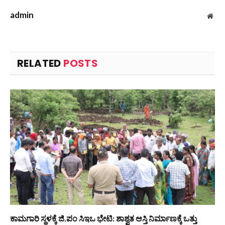
admin
Web
RELATED
POSTS
ಕಾಮಗಾರಿ ಸ್ಥಳಕ್ಕೆ ಜಿ.ಪಂ ಸಿಇಒ ಭೇಟಿ: ಶಾಶ್ವತ ಆಸ್ತಿ ನಿರ್ಮಾಣಕ್ಕೆ ಒತ್ತು