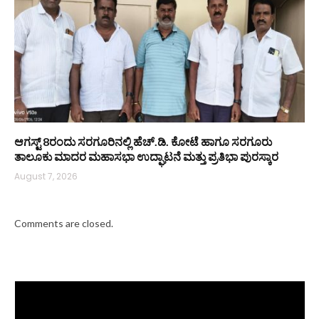
ಆಗಸ್ಟ್ 8ರಂದು ಸರಗೂರಿನಲ್ಲಿ ಹೆಚ್.ಡಿ. ಕೋಟೆ ಹಾಗೂ ಸರಗೂರು
ತಾಲೂಕು ಮಾದರ ಮಹಾಸಭಾ ಉದ್ಘಾಟನೆ ಮತ್ತು ಪ್ರತಿಭಾ ಪುರಸ್ಕಾರ
August 7, 2026
Comments are closed.