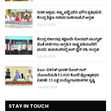
ನೀಟ್ ಅಕ್ರಮ: ಕಪ್ಪು ಪಟ್ಟಿ ಧರಿಸಿ ಮೌನ ಪ್ರತಿಭಟನೆ:
ಕೇಂದ್ರ ಶಿಕ್ಷಣ ಸಚಿವರ ರಾಜೀನಾಮೆಗೆ ಆಗ್ರಹ
July 21, 2026
ಕೇಂದ್ರ ಸರ್ಕಾರವು ತಕ್ಷಣವೇ ಸೋನಮ್ ವಾಂಗ್ಚುಕ್
ಜೊತೆ ಚರ್ಚಿಸಲು ಆಗ್ರಹಿಸಿ ರಾಷ್ಟ್ರಪತಿಯವರಿಗೆ
ಮನವಿ: ತುಮಕೂರಿನಲ್ಲಿ ಆನ್‌ ಲೈನ್ ಸಹಿ ಸಂಗ್ರಹ
July 18, 2026
ಪಿಎಂ–ವಿಕಸಿತ್ ಭಾರತ್ ರೋಜ್‌ ಗಾರ್
ಯೋಜನೆಯಡಿ ₹2,400 ಕೋಟಿ ಪ್ರೋತ್ಸಾಹಧನ
ವಿತರಣೆ: 15 ಲಕ್ಷ ಉದ್ಯೋಗಾವಕಾಶಗಳ ಸೃಷ್ಟಿ
June 20, 2026
STAY IN TOUCH