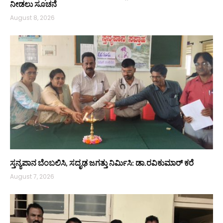
ನೀಡಲು ಸೂಚನೆ
August 8, 2026
ಸ್ತನ್ಯಪಾನ ಬೆಂಬಲಿಸಿ, ಸದೃಢ ಜಗತ್ತು ನಿರ್ಮಿಸಿ: ಡಾ.ರವಿಕುಮಾರ್ ಕರೆ
August 7, 2026