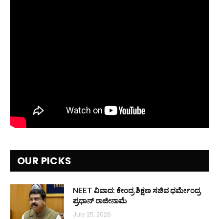
OUR PICKS
NEET ವಿವಾದ: ಕೇಂದ್ರ ಶಿಕ್ಷಣ ಸಚಿವ ಧರ್ಮೇಂದ್ರ
ಪ್ರಧಾನ್ ರಾಜೀನಾಮೆ
July 25, 2026