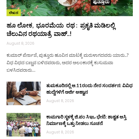
ಲೇಖನ
ಹೂ ಲೋಕ, ಭೂರಮೆಯ ರಥ : ಪ್ರಕೃತಿ ಮಡಿಲಲ್ಲಿ
ಚೆಲುವಿನ ರಥಯಾತ್ರೆ ವಾಹ್..!
August 8, 2026
ಕುಮಾರ್ ಪೆರ್ನಾಜೆ, ಪುತ್ತೂರು ಹೂವಿನ ಮಾಟಕ್ಕೆ ಮರುಳಾಗದವರು ಯಾರು..?
ವಿಧ ವಿಧದ ಬಣ್ಣವ ಬಳಿದವರಾರು, ಅದರ ಅಲಂಕಾರಕ್ಕೆ ಕುಸುಮವಾ
ಬಳಸಿದವರಾರು…
ತುಮಕೂರಿನಲ್ಲಿ ಆ.11ರಂದು ನೇರ ಸಂದರ್ಶನ: ವಿವಿಧ
ಹುದ್ದೆಗಳಿಗೆ ಅರ್ಜಿ ಆಹ್ವಾನ
August 8, 2026
ಕಾಮಗಾರಿ ಸ್ಥಳಕ್ಕೆ ಜಿ.ಪಂ ಸಿಇಒ ಭೇಟಿ: ಶಾಶ್ವತ ಆಸ್ತಿ
ನಿರ್ಮಾಣಕ್ಕೆ ಒತ್ತು ನೀಡಲು ಸೂಚನೆ
August 8, 2026