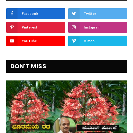
Facebook
Twitter
Pinterest
Instagram
YouTube
Vimeo
DON'T MISS