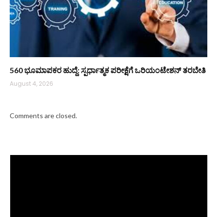
560 ಭೂಮಾಪಕರ ಹುದ್ದೆ: ಸ್ಪರ್ಧಾತ್ಮಕ ಪರೀಕ್ಷೆಗೆ ಒರಿಯಂಟೇಶನ್ ತರಬೇತಿ
August 4, 2026
Comments are closed.