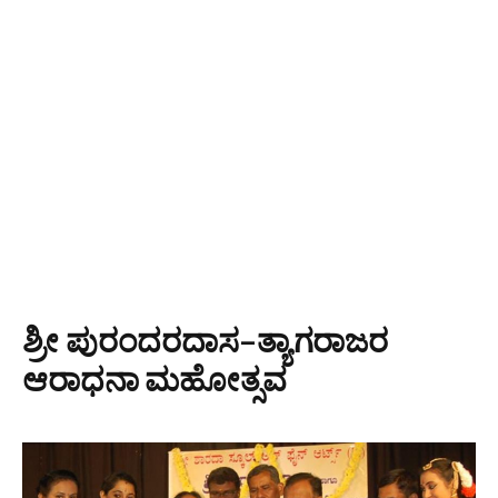
ಶ್ರೀ ಪುರಂದರದಾಸ–ತ್ಯಾಗರಾಜರ
ಆರಾಧನಾ ಮಹೋತ್ಸವ