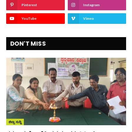
Pinterest
Instagram
YouTube
Vimeo
DON'T MISS
ಜಿಲ್ಲಾ ಸುದ್ದಿ