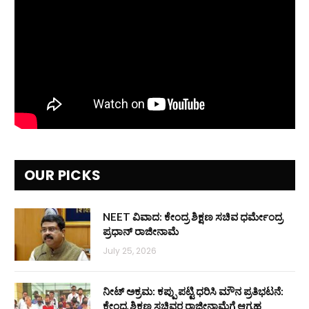
OUR PICKS
NEET ವಿವಾದ: ಕೇಂದ್ರ ಶಿಕ್ಷಣ ಸಚಿವ ಧರ್ಮೇಂದ್ರ
ಪ್ರಧಾನ್ ರಾಜೀನಾಮೆ
July 25, 2026
ನೀಟ್ ಅಕ್ರಮ: ಕಪ್ಪು ಪಟ್ಟಿ ಧರಿಸಿ ಮೌನ ಪ್ರತಿಭಟನೆ:
ಕೇಂದ್ರ ಶಿಕ್ಷಣ ಸಚಿವರ ರಾಜೀನಾಮೆಗೆ ಆಗ್ರಹ