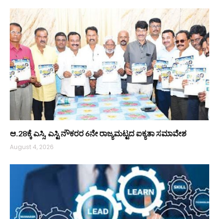
ಆ.28ಕ್ಕೆ ಎಸ್ಸಿ, ಎಸ್ಟಿ ನೌಕರರ 6ನೇ ರಾಜ್ಯಮಟ್ಟದ ಐಕ್ಯತಾ ಸಮಾವೇಶ
August 4, 2026