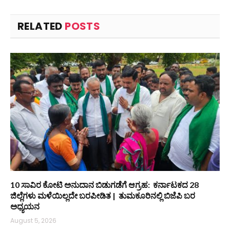
RELATED
POSTS
10 ಸಾವಿರ ಕೋಟಿ ಅನುದಾನ ಬಿಡುಗಡೆಗೆ ಆಗ್ರಹ: ಕರ್ನಾಟಕದ 28
ಜಿಲ್ಲೆಗಳು ಮಳೆಯಿಲ್ಲದೇ ಬರಪೀಡಿತ | ತುಮಕೂರಿನಲ್ಲಿ ಬಿಜೆಪಿ ಬರ
ಅಧ್ಯಯನ
August 5, 2026