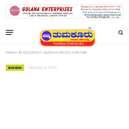
Home
»
ಶ್ರೀ ಪುರಂದರದಾಸ–ತ್ಯಾಗರಾಜರ ಆರಾಧನಾ ಮಹೋತ್ಸವ
February 4, 2025
ತುಮಕೂರು