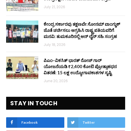
July 21, 2026
ಕೇಂದ್ರ ಸರ್ಕಾರವು ತಕ್ಷಣವೇ ಸೋನಮ್ ವಾಂಗ್ಚುಕ್
ಜೊತೆ ಚರ್ಚಿಸಲು ಆಗ್ರಹಿಸಿ ರಾಷ್ಟ್ರಪತಿಯವರಿಗೆ
ಮನವಿ: ತುಮಕೂರಿನಲ್ಲಿ ಆನ್‌ ಲೈನ್ ಸಹಿ ಸಂಗ್ರಹ
July 18, 2026
ಪಿಎಂ–ವಿಕಸಿತ್ ಭಾರತ್ ರೋಜ್‌ ಗಾರ್
ಯೋಜನೆಯಡಿ ₹2,400 ಕೋಟಿ ಪ್ರೋತ್ಸಾಹಧನ
ವಿತರಣೆ: 15 ಲಕ್ಷ ಉದ್ಯೋಗಾವಕಾಶಗಳ ಸೃಷ್ಟಿ
June 20, 2026
STAY IN TOUCH
Facebook
Twitter