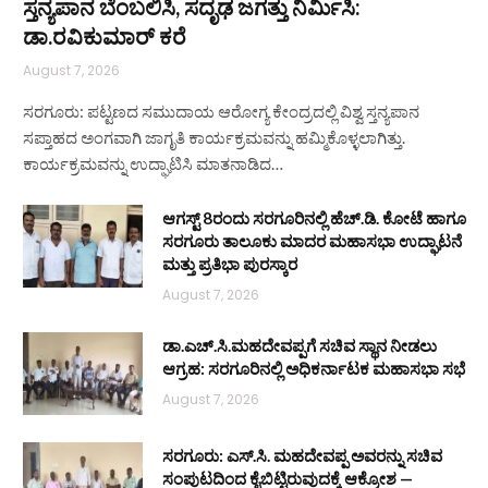
ಸ್ತನ್ಯಪಾನ ಬೆಂಬಲಿಸಿ, ಸದೃಢ ಜಗತ್ತು ನಿರ್ಮಿಸಿ:
ಡಾ.ರವಿಕುಮಾರ್ ಕರೆ
August 7, 2026
ಸರಗೂರು: ಪಟ್ಟಣದ ಸಮುದಾಯ ಆರೋಗ್ಯ ಕೇಂದ್ರದಲ್ಲಿ ವಿಶ್ವ ಸ್ತನ್ಯಪಾನ
ಸಪ್ತಾಹದ ಅಂಗವಾಗಿ ಜಾಗೃತಿ ಕಾರ್ಯಕ್ರಮವನ್ನು ಹಮ್ಮಿಕೊಳ್ಳಲಾಗಿತ್ತು.
ಕಾರ್ಯಕ್ರಮವನ್ನು ಉದ್ಘಾಟಿಸಿ ಮಾತನಾಡಿದ…
ಆಗಸ್ಟ್ 8ರಂದು ಸರಗೂರಿನಲ್ಲಿ ಹೆಚ್.ಡಿ. ಕೋಟೆ ಹಾಗೂ
ಸರಗೂರು ತಾಲೂಕು ಮಾದರ ಮಹಾಸಭಾ ಉದ್ಘಾಟನೆ
ಮತ್ತು ಪ್ರತಿಭಾ ಪುರಸ್ಕಾರ
August 7, 2026
ಡಾ.ಎಚ್.ಸಿ.ಮಹದೇವಪ್ಪಗೆ ಸಚಿವ ಸ್ಥಾನ ನೀಡಲು
ಆಗ್ರಹ: ಸರಗೂರಿನಲ್ಲಿ ಅಧಿಕರ್ನಾಟಕ ಮಹಾಸಭಾ ಸಭೆ
August 7, 2026
ಸರಗೂರು: ಎಸ್.ಸಿ. ಮಹದೇವಪ್ಪ ಅವರನ್ನು ಸಚಿವ
ಸಂಪುಟದಿಂದ ಕೈಬಿಟ್ಟಿರುವುದಕ್ಕೆ ಆಕ್ರೋಶ —