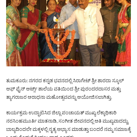
ತುಮಕೂರು: ನಗರದ ಕನ್ನಡ ಭವನದಲ್ಲಿ ಸಿರಾಗೇಟ್ ಶ್ರೀ ಶಾರದಾ ಸ್ಕೂಲ್
ಆಫ್ ಫೈನ್ ಆರ್ಟ್ಸ್ ಶಾಲೆಯ ವತಿಯಿಂದ ಶ್ರೀ ಪುರಂದರದಾಸರ ಮತ್ತು
ತ್ಯಾಗರಾಜರ ಆರಾಧನಾ ಮಹೋತ್ಸವವನ್ನು ಆಯೋಜಿಸಲಾಗಿತ್ತು.
ಕಾರ್ಯಕ್ರಮ ಉದ್ಘಾಟಿಸಿದ ಜಿಲ್ಲಾ ಪಂಚಾಯತ್ ಮುಖ್ಯ ಲೆಕ್ಕಾಧಿಕಾರಿ
ನರಸಿಂಹಮೂರ್ತಿ ಮಾತನಾಡಿ, ಸಂಗೀತ ಜೀವನದಲ್ಲಿ ಅತಿ ಮುಖ್ಯವಾದದ್ದು.
ಬಾಲ್ಯದಿಂದಲೇ ಮಕ್ಕಳಲ್ಲಿ ನೃತ್ಯ ಅಭ್ಯಾಸ ಮಾಡುತ್ತಾ ಬಂದರೆ ನಮ್ಮ ಸಮಾಜಕ್ಕೆ