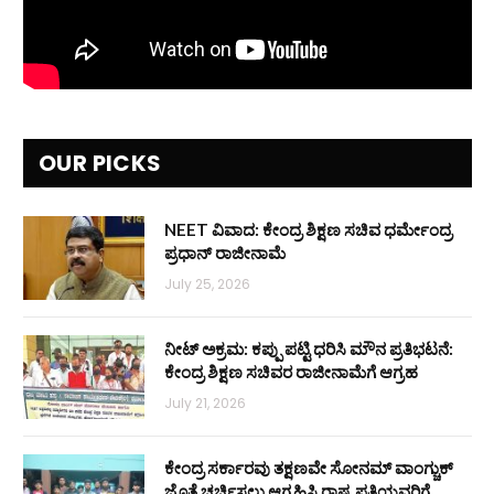
OUR PICKS
NEET ವಿವಾದ: ಕೇಂದ್ರ ಶಿಕ್ಷಣ ಸಚಿವ ಧರ್ಮೇಂದ್ರ
ಪ್ರಧಾನ್ ರಾಜೀನಾಮೆ
July 25, 2026
ನೀಟ್ ಅಕ್ರಮ: ಕಪ್ಪು ಪಟ್ಟಿ ಧರಿಸಿ ಮೌನ ಪ್ರತಿಭಟನೆ:
ಕೇಂದ್ರ ಶಿಕ್ಷಣ ಸಚಿವರ ರಾಜೀನಾಮೆಗೆ ಆಗ್ರಹ
July 21, 2026
ಕೇಂದ್ರ ಸರ್ಕಾರವು ತಕ್ಷಣವೇ ಸೋನಮ್ ವಾಂಗ್ಚುಕ್
ಜೊತೆ ಚರ್ಚಿಸಲು ಆಗ್ರಹಿಸಿ ರಾಷ್ಟ್ರಪತಿಯವರಿಗೆ