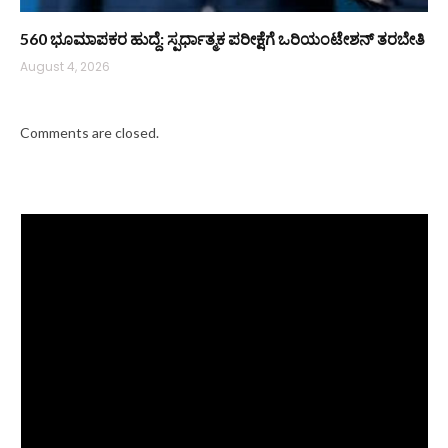
560 ಭೂಮಾಪಕರ ಹುದ್ದೆ: ಸ್ಪರ್ಧಾತ್ಮಕ ಪರೀಕ್ಷೆಗೆ ಒರಿಯಂಟೇಶನ್ ತರಬೇತಿ
August 4, 2026
Comments are closed.