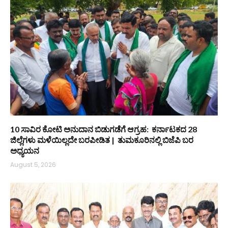
10 ಸಾವಿರ ಕೋಟಿ ಅನುದಾನ ಬಿಡುಗಡೆಗೆ ಆಗ್ರಹ: ಕರ್ನಾಟಕದ 28
ಜಿಲ್ಲೆಗಳು ಮಳೆಯಿಲ್ಲದೇ ಬರಪೀಡಿತ | ತುಮಕೂರಿನಲ್ಲಿ ಬಿಜೆಪಿ ಬರ
ಅಧ್ಯಯನ
August 5, 2026