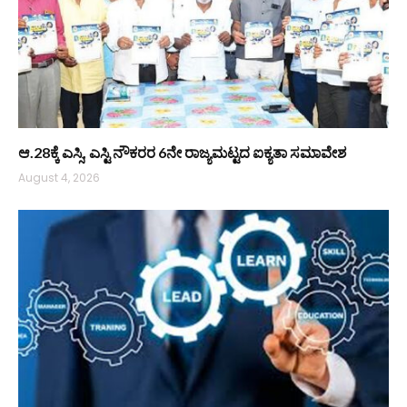
ಆ.28ಕ್ಕೆ ಎಸ್ಸಿ, ಎಸ್ಟಿ ನೌಕರರ 6ನೇ ರಾಜ್ಯಮಟ್ಟದ ಐಕ್ಯತಾ ಸಮಾವೇಶ
August 4, 2026