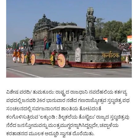
ವಿಶೇಷ ವರದಿ/ ತುಮಕೂರು: ರಾಷ್ಟ್ರದ ರಾಜಧಾನಿ ನವದೆಹಲಿಯ ಕರ್ತವ್ಯ
ಪಥದಲ್ಲಿ ಜನವರಿ 26ರ ಭಾನುವಾರ ನಡೆದ ಗಣರಾಜ್ಯೋತ್ಸವ ಸ್ತಬ್ಧಚಿತ್ರ ಪಥ
ಸಂಚಲನದಲ್ಲಿ ಸರ್ವಜನಾಂಗದ ಶಾಂತಿಯ ತೋಟದಂತೆ
ಕಂಗೊಳಿಸುತ್ತಿರುವ ‘ಲಕ್ಕುಂಡಿ : ಶಿಲ್ಪಕಲೆಯ ತೊಟ್ಟಿಲುʼ ರಾಜ್ಯದ ಸ್ತಬ್ಧಚಿತ್ರವು
ನೆರೆದ ಜನಸ್ತೋಮವನ್ನು ಮಂತ್ರಮುಗ್ಧರನ್ನಾಗಿಸಿದ್ದಲ್ಲದೇ, ಚಪ್ಪಾಳೆಯ
ಕರತಾಡನದ ಮೂಲಕ ಅದ್ದೂರಿ ಸ್ವಾಗತ ದೊರೆಯಿತು.