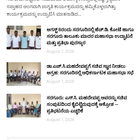
ಸಪ್ತಾಹದ ಅಂಗವಾಗಿ ಜಾಗೃತಿ ಕಾರ್ಯಕ್ರಮವನ್ನು ಹಮ್ಮಿಕೊಳ್ಳಲಾಗಿತ್ತು.
ಕಾರ್ಯಕ್ರಮವನ್ನು ಉದ್ಘಾಟಿಸಿ ಮಾತನಾಡಿದ…
ಆಗಸ್ಟ್ 8ರಂದು ಸರಗೂರಿನಲ್ಲಿ ಹೆಚ್.ಡಿ. ಕೋಟೆ ಹಾಗೂ
ಸರಗೂರು ತಾಲೂಕು ಮಾದರ ಮಹಾಸಭಾ ಉದ್ಘಾಟನೆ
ಮತ್ತು ಪ್ರತಿಭಾ ಪುರಸ್ಕಾರ
August 7, 2026
ಡಾ.ಎಚ್.ಸಿ.ಮಹದೇವಪ್ಪಗೆ ಸಚಿವ ಸ್ಥಾನ ನೀಡಲು
ಆಗ್ರಹ: ಸರಗೂರಿನಲ್ಲಿ ಅಧಿಕರ್ನಾಟಕ ಮಹಾಸಭಾ ಸಭೆ
August 7, 2026
ಸರಗೂರು: ಎಸ್.ಸಿ. ಮಹದೇವಪ್ಪ ಅವರನ್ನು ಸಚಿವ
ಸಂಪುಟದಿಂದ ಕೈಬಿಟ್ಟಿರುವುದಕ್ಕೆ ಆಕ್ರೋಶ —
ಪ್ರತಿಭಟನೆಯ ಎಚ್ಚರಿಕೆ
August 7, 2026