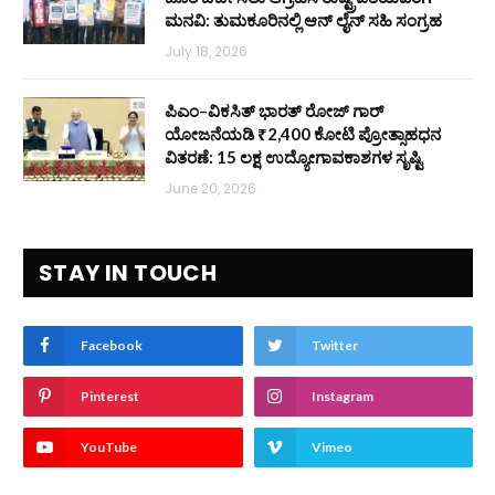
ಮನವಿ: ತುಮಕೂರಿನಲ್ಲಿ ಆನ್‌ ಲೈನ್ ಸಹಿ ಸಂಗ್ರಹ
July 18, 2026
ಪಿಎಂ–ವಿಕಸಿತ್ ಭಾರತ್ ರೋಜ್‌ ಗಾರ್
ಯೋಜನೆಯಡಿ ₹2,400 ಕೋಟಿ ಪ್ರೋತ್ಸಾಹಧನ
ವಿತರಣೆ: 15 ಲಕ್ಷ ಉದ್ಯೋಗಾವಕಾಶಗಳ ಸೃಷ್ಟಿ
June 20, 2026
STAY IN TOUCH
Facebook
Twitter
Pinterest
Instagram
YouTube
Vimeo