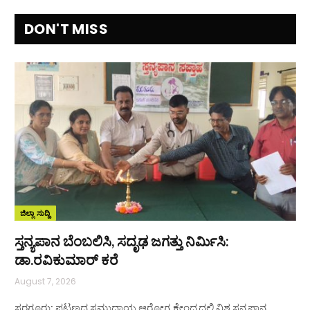
DON'T MISS
ಜಿಲ್ಲಾ ಸುದ್ದಿ
ಸ್ತನ್ಯಪಾನ ಬೆಂಬಲಿಸಿ, ಸದೃಢ ಜಗತ್ತು ನಿರ್ಮಿಸಿ:
ಡಾ.ರವಿಕುಮಾರ್ ಕರೆ
August 7, 2026
ಸರಗೂರು: ಪಟ್ಟಣದ ಸಮುದಾಯ ಆರೋಗ್ಯ ಕೇಂದ್ರದಲ್ಲಿ ವಿಶ್ವ ಸ್ತನ್ಯಪಾನ