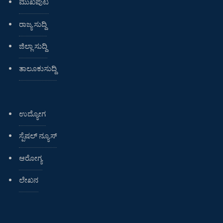
ಮುಖಪುಟ
ರಾಜ್ಯ ಸುದ್ದಿ
ಜಿಲ್ಲಾ ಸುದ್ದಿ
ತಾಲೂಕುಸುದ್ದಿ
ಉದ್ಯೋಗ
ಸ್ಪೆಷಲ್ ನ್ಯೂಸ್
ಆರೋಗ್ಯ
ಲೇಖನ