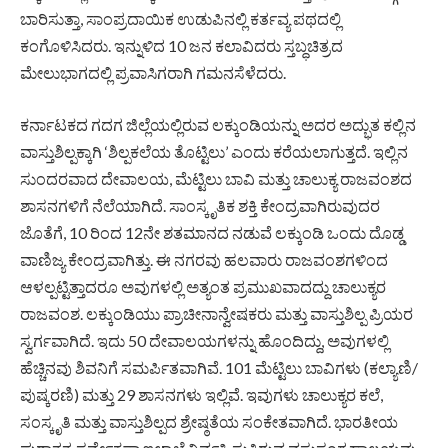
ಬಾರಿಸುತ್ತಾ, ಸಾಂಪ್ರದಾಯಿಕ ಉಡುಪಿನಲ್ಲಿ ಕರ್ತವ್ಯ ಪಥದಲ್ಲಿ
ಕಂಗೊಳಿಸಿದರು. ಇನ್ನುಳಿದ 10 ಜನ ಕಲಾವಿದರು ಸ್ತಬ್ಧಚಿತ್ರದ
ಮೇಲುಭಾಗದಲ್ಲಿ ಪ್ರವಾಸಿಗರಾಗಿ ಗಮನಸೆಳೆದರು.
ಕರ್ನಾಟಕದ ಗದಗ ಜಿಲ್ಲೆಯಲ್ಲಿರುವ ಲಕ್ಕುಂಡಿಯನ್ನು ಅದರ ಅದ್ಭುತ ಕಲ್ಲಿನ
ವಾಸ್ತುಶಿಲ್ಪಕ್ಕಾಗಿ ‘ಶಿಲ್ಪಕಲೆಯ ತೊಟ್ಟಿಲು’ ಎಂದು ಕರೆಯಲಾಗುತ್ತದೆ. ಇಲ್ಲಿನ
ಸುಂದರವಾದ ದೇವಾಲಯ, ಮೆಟ್ಟಿಲು ಬಾವಿ ಮತ್ತು ಚಾಲುಕ್ಯ ರಾಜವಂಶದ
ಶಾಸನಗಳಿಗೆ ನೆಲೆಯಾಗಿದೆ. ಸಾಂಸ್ಕೃತಿಕ ಶಕ್ತಿ ಕೇಂದ್ರವಾಗಿರುವುದರ
ಜೊತೆಗೆ, 10 ರಿಂದ 12ನೇ ಶತಮಾನದ ನಡುವೆ ಲಕ್ಕುಂಡಿ ಒಂದು ದೊಡ್ಡ
ವಾಣಿಜ್ಯ ಕೇಂದ್ರವಾಗಿತ್ತು. ಈ ನಗರವು ಹಲವಾರು ರಾಜವಂಶಗಳಿಂದ
ಆಳಲ್ಪಟ್ಟಿತ್ತಾದರೂ ಅವುಗಳಲ್ಲಿ ಅತ್ಯಂತ ಪ್ರಮುಖವಾದದ್ದು ಚಾಲುಕ್ಯರ
ರಾಜವಂಶ. ಲಕ್ಕುಂಡಿಯು ಪ್ರಾಚೀನಾನ್ವೇಷಕರು ಮತ್ತು ವಾಸ್ತುಶಿಲ್ಪ ಪ್ರಿಯರ
ಸ್ವರ್ಗವಾಗಿದೆ. ಇದು 50 ದೇವಾಲಯಗಳನ್ನು ಹೊಂದಿದ್ದು, ಅವುಗಳಲ್ಲಿ
ಹೆಚ್ಚಿನವು ಶಿವನಿಗೆ ಸಮರ್ಪಿತವಾಗಿವೆ. 101 ಮೆಟ್ಟಿಲು ಬಾವಿಗಳು (ಕಲ್ಯಾಣಿ/
ಪುಷ್ಕರಣಿ) ಮತ್ತು 29 ಶಾಸನಗಳು ಇಲ್ಲಿವೆ. ಇವುಗಳು ಚಾಲುಕ್ಯರ ಕಲೆ,
ಸಂಸ್ಕೃತಿ ಮತ್ತು ವಾಸ್ತುಶಿಲ್ಪದ ಶ್ರೇಷ್ಠತೆಯ ಸಂಕೇತವಾಗಿದೆ. ಭಾರತೀಯ