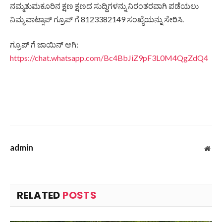
ನಮ್ಮತುಮಕೂರಿನ ಕ್ಷಣ ಕ್ಷಣದ ಸುದ್ದಿಗಳನ್ನು ನಿರಂತರವಾಗಿ ಪಡೆಯಲು
ನಿಮ್ಮ ವಾಟ್ಸಾಪ್ ಗ್ರೂಪ್ ಗೆ 8123382149 ಸಂಖ್ಯೆಯನ್ನು ಸೇರಿಸಿ.
ಗ್ರೂಪ್ ಗೆ ಜಾಯಿನ್ ಆಗಿ:
https://chat.whatsapp.com/Bc4BbJiZ9pF3L0M4QgZdQ4
admin
Web
RELATED
POSTS