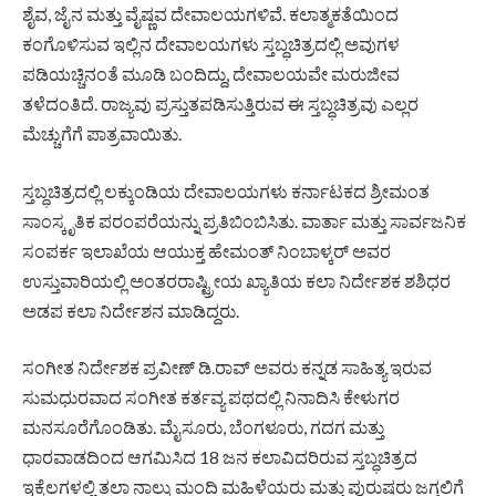
ಶೈವ, ಜೈನ ಮತ್ತು ವೈಷ್ಣವ ದೇವಾಲಯಗಳಿವೆ. ಕಲಾತ್ಮಕತೆಯಿಂದ
ಕಂಗೊಳಿಸುವ ಇಲ್ಲಿನ ದೇವಾಲಯಗಳು ಸ್ತಬ್ಧಚಿತ್ರದಲ್ಲಿ ಅವುಗಳ
ಪಡಿಯಚ್ಚಿನಂತೆ ಮೂಡಿ ಬಂದಿದ್ದು, ದೇವಾಲಯವೇ ಮರುಜೀವ
ತಳೆದಂತಿದೆ. ರಾಜ್ಯವು ಪ್ರಸ್ತುತಪಡಿಸುತ್ತಿರುವ ಈ ಸ್ತಬ್ಧಚಿತ್ರವು ಎಲ್ಲರ
ಮೆಚ್ಚುಗೆಗೆ ಪಾತ್ರವಾಯಿತು.
ಸ್ತಬ್ಧಚಿತ್ರದಲ್ಲಿ ಲಕ್ಕುಂಡಿಯ ದೇವಾಲಯಗಳು ಕರ್ನಾಟಕದ ಶ್ರೀಮಂತ
ಸಾಂಸ್ಕೃತಿಕ ಪರಂಪರೆಯನ್ನು ಪ್ರತಿಬಿಂಬಿಸಿತು. ವಾರ್ತಾ ಮತ್ತು ಸಾರ್ವಜನಿಕ
ಸಂಪರ್ಕ ಇಲಾಖೆಯ ಆಯುಕ್ತ ಹೇಮಂತ್ ನಿಂಬಾಳ್ಕರ್ ಅವರ
ಉಸ್ತುವಾರಿಯಲ್ಲಿ ಅಂತರರಾಷ್ಟ್ರೀಯ ಖ್ಯಾತಿಯ ಕಲಾ ನಿರ್ದೇಶಕ ಶಶಿಧರ
ಅಡಪ ಕಲಾ ನಿರ್ದೇಶನ ಮಾಡಿದ್ದರು.
ಸಂಗೀತ ನಿರ್ದೇಶಕ ಪ್ರವೀಣ್ ಡಿ.ರಾವ್ ಅವರು ಕನ್ನಡ ಸಾಹಿತ್ಯ ಇರುವ
ಸುಮಧುರವಾದ ಸಂಗೀತ ಕರ್ತವ್ಯ ಪಥದಲ್ಲಿ ನಿನಾದಿಸಿ ಕೇಳುಗರ
ಮನಸೂರೆಗೊಂಡಿತು. ಮೈಸೂರು, ಬೆಂಗಳೂರು, ಗದಗ ಮತ್ತು
ಧಾರವಾಡದಿಂದ ಆಗಮಿಸಿದ 18 ಜನ ಕಲಾವಿದರಿರುವ ಸ್ತಬ್ಧಚಿತ್ರದ
ಇಕ್ಕೆಲಗಳಲ್ಲಿ ತಲಾ ನಾಲ್ಕು ಮಂದಿ ಮಹಿಳೆಯರು ಮತ್ತು ಪುರುಷರು ಜಗ್ಗಲಿಗೆ