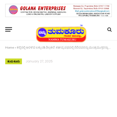
Home
»
ಕಲ್ಲಿನಲ್ಲಿ ಅರಳಿದ ಲಕ್ಕುಂಡಿ ಶಿಲ್ಪಕಲೆ: ಕರ್ತವ್ಯ ಪಥದಲ್ಲಿ ನೆರೆದವರನ್ನು ಮಂತ್ರಮುಗ್ಧರನ್ನಾಗಿಸಿದ ರಾಜ್ಯದ ಸ್ತಬ್ಧಚಿತ್ರ
January 27, 2025
ತುಮಕೂರು