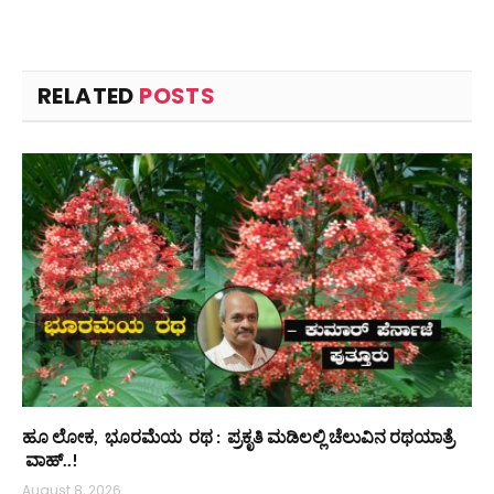
RELATED
POSTS
ಹೂ ಲೋಕ, ಭೂರಮೆಯ ರಥ : ಪ್ರಕೃತಿ ಮಡಿಲಲ್ಲಿ ಚೆಲುವಿನ ರಥಯಾತ್ರೆ
ವಾಹ್..!
August 8, 2026