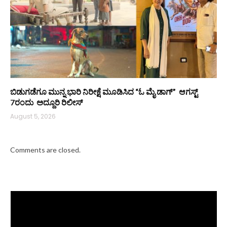
ಬಿಡುಗಡೆಗೂ ಮುನ್ನ ಭಾರಿ ನಿರೀಕ್ಷೆ ಮೂಡಿಸಿದ “ಓ ಮೈ ಡಾಗ್” ಆಗಸ್ಟ್
7ರಂದು ಅದ್ದೂರಿ ರಿಲೀಸ್
August 5, 2026
Comments are closed.