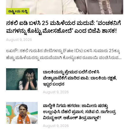
ರಾಷ್ಟ್ರೀಯ ಸುದ್ದಿ
ನಕಲಿ ಐಡಿ ಬಳಸಿ 25 ಮಹಿಳೆಯರ ಮದುವೆ: ‘ವಂಚಕನಿಗೆ
ಮಗಳನ್ನು ಕೊಟ್ಟು ಮೋಸಹೋದೆ’ ಎಂದ ಬಿಜೆಪಿ ಶಾಸಕ!
August 9, 2026
ಲಖನೌ: ನಕಲಿ ಗುರುತಿನ ಚೀಟಿಗಳನ್ನು (Fake IDs) ಬಳಸಿ ಸುಮಾರು 25ಕ್ಕೂ
ಹೆಚ್ಚು ಮಹಿಳೆಯರನ್ನು ಮದುವೆಯಾಗಿ ಕೋಟ್ಯಂತರ ರೂಪಾಯಿ ವಂಚಿಸಿರುವ…
ಬಾಲಕಿಯನ್ನು ಪ್ರೇಮದ ಬಲೆಗೆ ಬೀಳಿಸಿ
ವೇಶ್ಯಾವಾಟಿಕೆಗೆ ಮಾರಿದ ಪಾಪಿ: ಬಾಲಕಿಯ ರಕ್ಷಣೆ,
ಇಬ್ಬರ ಬಂಧನ
August 9, 2026
ವಾಲ್ಮೀಕಿ ನಿಗಮ ಹಗರಣ: ಜಾಮೀನು ಷರತ್ತು
ಉಲ್ಲಂಘಿಸಿ ದೆಹಲಿ ಪ್ರವಾಸ; ಸಚಿವ ಬಿ. ನಾಗೇಂದ್ರ
ವಿರುದ್ಧ ಆರ್. ಅಶೋಕ್ ತೀವ್ರ ವಾಗ್ದಾಳಿ!
August 9, 2026