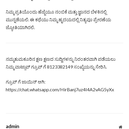
ನಿಮ್ಮ ಪ್ರತಿಯೊಂದು ಹೆಜ್ಜೆಯೂ ನಂಬಿಕೆ ಮತ್ತು ಜ್ಞಾನದ ಬೆಳಕಿನಲ್ಲಿ
ಮುನ್ನಡೆಯಲಿ. ಈ ಕಥೆಯು ನಿಮ್ಮ ಹೃದಯದಲ್ಲಿ ನಿತ್ಯವೂ ಪ್ರೇರಣೆಯ
ಜ್ಯೋತಿಯಾಗಿರಲಿ.
ನಮ್ಮತುಮಕೂರಿನ ಕ್ಷಣ ಕ್ಷಣದ ಸುದ್ದಿಗಳನ್ನು ನಿರಂತರವಾಗಿ ಪಡೆಯಲು
ನಿಮ್ಮ ವಾಟ್ಸಾಪ್ ಗ್ರೂಪ್ ಗೆ 8123382149 ಸಂಖ್ಯೆಯನ್ನು ಸೇರಿಸಿ.
ಗ್ರೂಪ್ ಗೆ ಜಾಯಿನ್ ಆಗಿ:
https://chat.whatsapp.com/HirBanj7uz4I4A2vAG5yXx
admin
Web