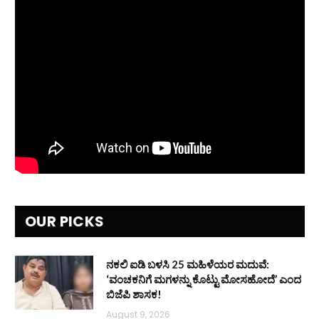
OUR PICKS
ನಕಲಿ ಐಡಿ ಬಳಸಿ 25 ಮಹಿಳೆಯರ ಮದುವೆ:
‘ವಂಚಕನಿಗೆ ಮಗಳನ್ನು ಕೊಟ್ಟು ಮೋಸಹೋದೆ’ ಎಂದ
ಬಿಜೆಪಿ ಶಾಸಕ!
August 9, 2026