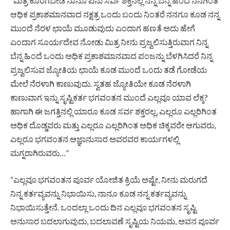
“ಮಿತ್ರ ಕೊರಗಬೇಡ ನಾನೂ ಏನು ಸರ್ವ ಶಕ್ತನಲ್ಲ ನನ್ನ ಬೆನ್ನ ಹಿಂದೆ ನನಗಿಂತ
ಆಧಿಕ ಪ್ರಕಾಶಮಾನವಾದ ನಕ್ಷತ್ರ ಒಂದು ಬಂದು ನಿಂತರೆ ನನಗೂ ಕೂಡ ನನ್ನ
ಮುಂದೆ ನೆರಳ ಛಾಯೆ ಮೂಡುವುದು ಎಂದಾಗ ಹಣತೆ ಅದು ಹೇಗೆ
ಎಂದಾಗ ಸೂರ್ಯದೇವ ನೋಡು ಮಿತ್ರ ನೀನು ಪ್ರಜ್ವಲಿಸುತ್ತಿರುವಾಗ ನಿನ್ನ
ಬೆನ್ನ ಹಿಂದೆ ಒಂದು ಅಧಿಕ ಪ್ರಕಾಶಮಾನವಾದ ಪಂಜನ್ನು ಬೆಳಗಿಸಿದರೆ ನಿನ್ನ
ಪ್ರಜ್ವಲಿಸುವ ಜ್ಯೋತಿಯ ಛಾಯೆ ಕೂಡ ಮುಂದೆ ಒಂದು ತಡೆ ಗೋಡೆಯ
ಮೇಲೆ ನೆರಳಾಗಿ ಕಾಣುವುದು. ಸ್ವತಹ ಜ್ಯೋತಿಯೇ ಕೂಡ ನೆರಳಾಗಿ
ಕಾಣುವಾಗ ಇನ್ನು ಸೃಷ್ಟಿಕರ್ತ ಭಗವಂತನ ಮುಂದೆ ಎಲ್ಲವೂ ಯಾವ ಲೆಕ್ಕ?
ಹಾಗಾಗಿ ಈ ಜಗತ್ತಿನಲ್ಲಿ ಯಾರೂ ಕೂಡ ಸರ್ವ ಶಕ್ತರಲ್ಲ, ಎಲ್ಲರೂ ಎಲ್ಲರಿಗಿಂತ
ಅಧಿಕ ದೊಡ್ಡವರು ಮತ್ತು ಎಲ್ಲರೂ ಎಲ್ಲರಿಗಿಂತ ಅಧಿಕ ಚಿಕ್ಕವರೇ ಆಗುವರು,
ಎಲ್ಲರೂ ಭಗವಂತನ ಆಜ್ಞಾನುಸಾರ ಅವರವರ ಕಾರ್ಯಗಳಲ್ಲಿ
ಮಗ್ನರಾಗಿರುವರು…”
“ಎಲ್ಲವೂ ಭಗವಂತನ ಪೂರ್ವ ಯೋಜಿತ ಕ್ರಿಯೆ ಅಷ್ಟೇ, ನೀನು ಮರುಗದೆ
ನಿನ್ನ ಕರ್ತವ್ಯವನ್ನು ನಿಭಾಯಿಸು, ನಾನೂ ಕೂಡ ನನ್ನ ಕರ್ತವ್ಯವನ್ನು
ನಿಭಾಯಿಸುತ್ತೇನೆ. ಒಂದಲ್ಲಾ ಒಂದು ದಿನ ಎಲ್ಲವೂ ಭಗವಂತನ ಸೃಷ್ಟಿ
ಅನುಸಾರ ಬದಲಾಗುವುದು, ಬದಲಾವಣೆ ಸೃಷ್ಟಿಯ ನಿಯಮ, ಅವನ ಪೂರ್ವ