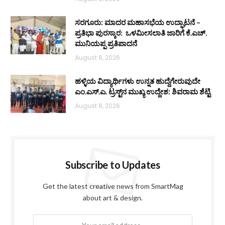
ಸರಗೂರು: ಮಾದರ ಮಹಾಸಭೆಯ ಉದ್ಘಾಟನೆ –
ಪ್ರತಿಭಾ ಪುರಸ್ಕಾರ: ಒಳಮೀಸಲಾತಿ ಜಾರಿಗೆ ಕೆ.ಎಚ್.
ಮುನಿಯಪ್ಪ ಪ್ರತಿಪಾದನೆ
August 8, 2026
ಹಳ್ಳಿಯ ವಿದ್ಯಾರ್ಥಿಗಳು ಉನ್ನತ ಹುದ್ದೆಗೇರುವುದೇ
ಎಂ.ಎಸ್.ಎ. ಟ್ರಸ್ಟ್‌ನ ಮುಖ್ಯ ಉದ್ದೇಶ: ಶಿವರಾಮ ಶೆಟ್ಟಿ
August 8, 2026
Subscribe to Updates
Get the latest creative news from SmartMag
about art & design.