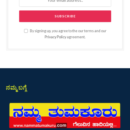
By signing up, you agree to the our terms and our
Privacy Policy
agreement.
ನಮ್ಮ ಬಗ್ಗೆ