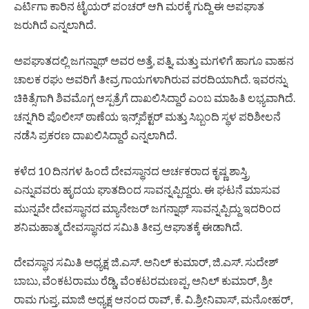
ಎರ್ಟಿಗಾ ಕಾರಿನ ಟೈಯರ್ ಪಂಚರ್ ಆಗಿ ಮರಕ್ಕೆ ಗುದ್ದಿ ಈ ಅಪಘಾತ
ಜರುಗಿದೆ ಎನ್ನಲಾಗಿದೆ.
ಅಪಘಾತದಲ್ಲಿ ಜಗನ್ನಾಥ್ ಅವರ ಅತ್ತೆ, ಪತ್ನಿ, ಮತ್ತು ಮಗಳಿಗೆ ಹಾಗೂ ವಾಹನ
ಚಾಲಕ ರಘು ಅವರಿಗೆ ತೀವ್ರ ಗಾಯಗಳಾಗಿರುವ ವರದಿಯಾಗಿದೆ. ಇವರನ್ನು
ಚಿಕಿತ್ಸೆಗಾಗಿ ಶಿವಮೊಗ್ಗ ಆಸ್ಪತ್ರೆಗೆ ದಾಖಲಿಸಿದ್ದಾರೆ ಎಂಬ ಮಾಹಿತಿ ಲಭ್ಯವಾಗಿದೆ.
ಚನ್ನಗಿರಿ ಪೊಲೀಸ್ ಠಾಣೆಯ ಇನ್ಸ್‌ಪೆಕ್ಟರ್ ಮತ್ತು ಸಿಬ್ಬಂದಿ ಸ್ಥಳ ಪರಿಶೀಲನೆ
ನಡೆಸಿ ಪ್ರಕರಣ ದಾಖಲಿಸಿದ್ದಾರೆ ಎನ್ನಲಾಗಿದೆ.
ಕಳೆದ 10 ದಿನಗಳ ಹಿಂದೆ ದೇವಸ್ಥಾನದ ಅರ್ಚಕರಾದ ಕೃಷ್ಣ ಶಾಸ್ತ್ರಿ
ಎನ್ನುವವರು ಹೃದಯ ಘಾತದಿಂದ ಸಾವನ್ನಪ್ಪಿದ್ದರು. ಈ ಘಟನೆ ಮಾಸುವ
ಮುನ್ನವೇ ದೇವಸ್ಥಾನದ ಮ್ಯಾನೇಜರ್ ಜಗನ್ನಾಥ್ ಸಾವನ್ನಪ್ಪಿದ್ದು ಇದರಿಂದ
ಶನಿಮಹಾತ್ಮ ದೇವಸ್ಥಾನದ ಸಮಿತಿ ತೀವ್ರ ಆಘಾತಕ್ಕೆ ಈಡಾಗಿದೆ.
ದೇವಸ್ಥಾನ ಸಮಿತಿ ಅಧ್ಯಕ್ಷ ಜಿ.ಎಸ್. ಅನಿಲ್ ಕುಮಾರ್, ಜಿ.ಎಸ್. ಸುದೇಶ್
ಬಾಬು, ವೆಂಕಟರಾಮು ರೆಡ್ಡಿ, ವೆಂಕಟರಮಣಪ್ಪ, ಅನಿಲ್ ಕುಮಾರ್, ಶ್ರೀ
ರಾಮ ಗುಪ್ತ, ಮಾಜಿ ಅಧ್ಯಕ್ಷ ಆನಂದ ರಾವ್, ಕೆ. ವಿ.ಶ್ರೀನಿವಾಸ್, ಮನೋಹರ್,