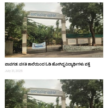
ಪಾವಗಡ: ವಸತಿ ಶಾಲೆಯಿಂದ ಓಡಿ ಹೋಗಿದ್ದ ವಿದ್ಯಾರ್ಥಿಗಳು ಪತ್ತೆ
July 31, 2026