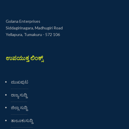
Golana Enterprises
Siddagirinagara, Madhugiri Road
Yellapura, Tumakuru - 572 106
ಉಪಯುಕ್ತ ಲಿಂಕ್ಸ್
ಮುಖಪುಟ
ರಾಜ್ಯ ಸುದ್ದಿ
ಜಿಲ್ಲಾ ಸುದ್ದಿ
ತಾಲೂಕುಸುದ್ದಿ