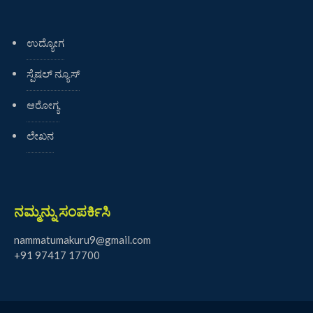
ಉದ್ಯೋಗ
ಸ್ಪೆಷಲ್ ನ್ಯೂಸ್
ಆರೋಗ್ಯ
ಲೇಖನ
ನಮ್ಮನ್ನು ಸಂಪರ್ಕಿಸಿ
nammatumakuru9@gmail.com
+91 97417 17700