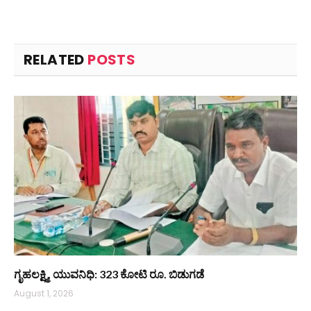
RELATED
POSTS
ಗೃಹಲಕ್ಷ್ಮಿ, ಯುವನಿಧಿ: 323 ಕೋಟಿ ರೂ. ಬಿಡುಗಡೆ
August 1, 2026