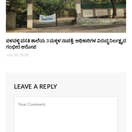
ಪಳವಳ್ಳಿ ವಸತಿ ಶಾಲೆಯ 3 ಮಕ್ಕಳ ನಾಪತ್ತೆ: ಅಧಿಕಾರಿಗಳ ವಿರುದ್ಧ ನಿರ್ಲಕ್ಷ್ಯದ
ಗಂಭೀರ ಆರೋಪ
July 30, 2026
LEAVE A REPLY