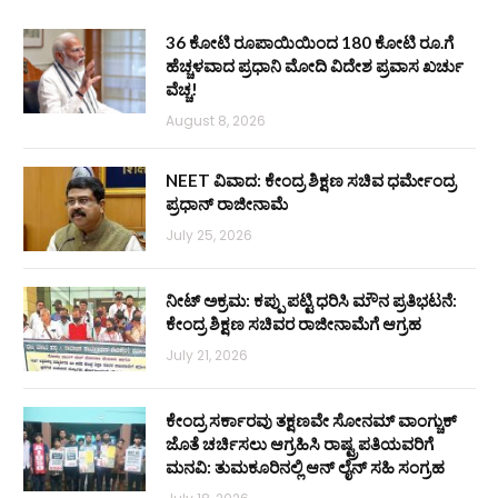
36 ಕೋಟಿ ರೂಪಾಯಿಯಿಂದ 180 ಕೋಟಿ ರೂ.ಗೆ
ಹೆಚ್ಚಳವಾದ ಪ್ರಧಾನಿ ಮೋದಿ ವಿದೇಶ ಪ್ರವಾಸ ಖರ್ಚು
ವೆಚ್ಚ!
August 8, 2026
NEET ವಿವಾದ: ಕೇಂದ್ರ ಶಿಕ್ಷಣ ಸಚಿವ ಧರ್ಮೇಂದ್ರ
ಪ್ರಧಾನ್ ರಾಜೀನಾಮೆ
July 25, 2026
ನೀಟ್ ಅಕ್ರಮ: ಕಪ್ಪು ಪಟ್ಟಿ ಧರಿಸಿ ಮೌನ ಪ್ರತಿಭಟನೆ:
ಕೇಂದ್ರ ಶಿಕ್ಷಣ ಸಚಿವರ ರಾಜೀನಾಮೆಗೆ ಆಗ್ರಹ
July 21, 2026
ಕೇಂದ್ರ ಸರ್ಕಾರವು ತಕ್ಷಣವೇ ಸೋನಮ್ ವಾಂಗ್ಚುಕ್
ಜೊತೆ ಚರ್ಚಿಸಲು ಆಗ್ರಹಿಸಿ ರಾಷ್ಟ್ರಪತಿಯವರಿಗೆ
ಮನವಿ: ತುಮಕೂರಿನಲ್ಲಿ ಆನ್‌ ಲೈನ್ ಸಹಿ ಸಂಗ್ರಹ