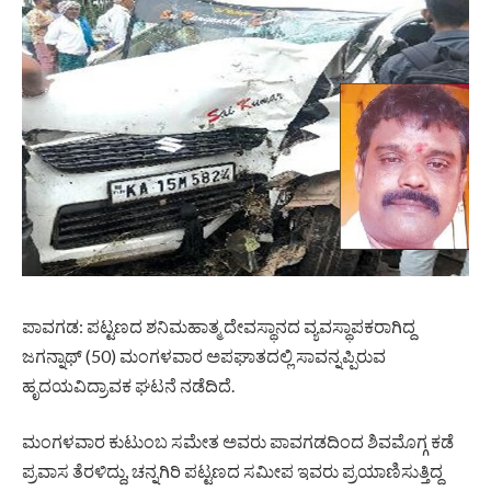
ಪಾವಗಡ: ಪಟ್ಟಣದ ಶನಿಮಹಾತ್ಮ ದೇವಸ್ಥಾನದ ವ್ಯವಸ್ಥಾಪಕರಾಗಿದ್ದ
ಜಗನ್ನಾಥ್ (50) ಮಂಗಳವಾರ ಅಪಘಾತದಲ್ಲಿ ಸಾವನ್ನಪ್ಪಿರುವ
ಹೃದಯವಿದ್ರಾವಕ ಘಟನೆ ನಡೆದಿದೆ.
ಮಂಗಳವಾರ ಕುಟುಂಬ ಸಮೇತ ಅವರು ಪಾವಗಡದಿಂದ ಶಿವಮೊಗ್ಗ ಕಡೆ
ಪ್ರವಾಸ ತೆರಳಿದ್ದು, ಚನ್ನಗಿರಿ ಪಟ್ಟಣದ ಸಮೀಪ ಇವರು ಪ್ರಯಾಣಿಸುತ್ತಿದ್ದ