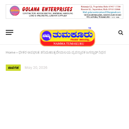
Home
»
ಭೀಕರ ಅಪಘಾತ: ಶನಿಮಹಾತ್ಮ ದೇವಾಲಯ ವ್ಯವಸ್ಥಾಪಕ ಜಗನ್ನಾಥ್ ನಿಧನ
May 20, 2026
ಪಾವಗಡ