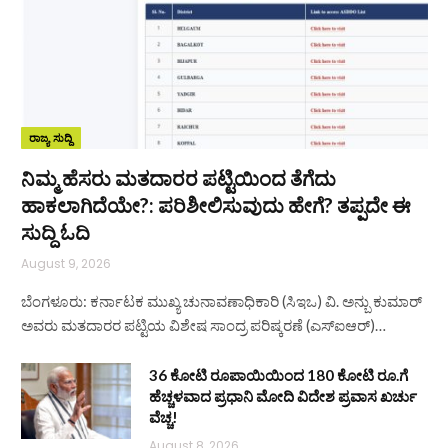
ರಾಜ್ಯ ಸುದ್ದಿ
ನಿಮ್ಮ ಹೆಸರು ಮತದಾರರ ಪಟ್ಟಿಯಿಂದ ತೆಗೆದು
ಹಾಕಲಾಗಿದೆಯೇ?: ಪರಿಶೀಲಿಸುವುದು ಹೇಗೆ? ತಪ್ಪದೇ ಈ
ಸುದ್ದಿ ಓದಿ
August 9, 2026
ಬೆಂಗಳೂರು: ಕರ್ನಾಟಕ ಮುಖ್ಯ ಚುನಾವಣಾಧಿಕಾರಿ (ಸಿಇಒ) ವಿ. ಅನ್ಬು ಕುಮಾರ್
ಅವರು ಮತದಾರರ ಪಟ್ಟಿಯ ವಿಶೇಷ ಸಾಂದ್ರ ಪರಿಷ್ಕರಣೆ (ಎಸ್‌ಐಆರ್)…
36 ಕೋಟಿ ರೂಪಾಯಿಯಿಂದ 180 ಕೋಟಿ ರೂ.ಗೆ
ಹೆಚ್ಚಳವಾದ ಪ್ರಧಾನಿ ಮೋದಿ ವಿದೇಶ ಪ್ರವಾಸ ಖರ್ಚು
ವೆಚ್ಚ!
August 8, 2026