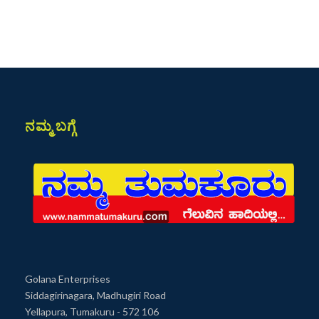
ನಮ್ಮ ಬಗ್ಗೆ
Golana Enterprises
Siddagirinagara, Madhugiri Road
Yellapura, Tumakuru - 572 106