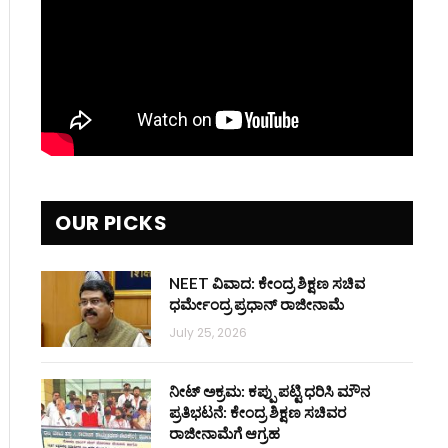
OUR PICKS
NEET ವಿವಾದ: ಕೇಂದ್ರ ಶಿಕ್ಷಣ ಸಚಿವ
ಧರ್ಮೇಂದ್ರ ಪ್ರಧಾನ್ ರಾಜೀನಾಮೆ
July 25, 2026
ನೀಟ್ ಅಕ್ರಮ: ಕಪ್ಪು ಪಟ್ಟಿ ಧರಿಸಿ ಮೌನ
ಪ್ರತಿಭಟನೆ: ಕೇಂದ್ರ ಶಿಕ್ಷಣ ಸಚಿವರ
ರಾಜೀನಾಮೆಗೆ ಆಗ್ರಹ