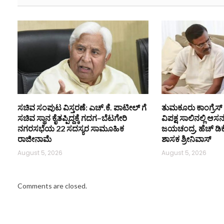
ಸಚಿವ ಸಂಪುಟ ವಿಸ್ತರಣೆ: ಎಚ್.ಕೆ. ಪಾಟೀಲ್ ಗೆ
ತುಮಕೂರು ಕಾಂಗ್ರೆಸ್ 
ಸಚಿವ ಸ್ಥಾನ ಕೈತಪ್ಪಿದ್ದಕ್ಕೆ ಗದಗ–ಬೆಟಗೇರಿ
ವಿಪಕ್ಷ ಸಾಲಿನಲ್ಲಿ ಆಸ
ನಗರಸಭೆಯ 22 ಸದಸ್ಯರ ಸಾಮೂಹಿಕ
ಜಯಚಂದ್ರ, ಹೆಚ್ ಡಿ
ರಾಜೀನಾಮೆ
ಶಾಸಕ ಶ್ರೀನಿವಾಸ್
August 5, 2026
August 5, 2026
Comments are closed.