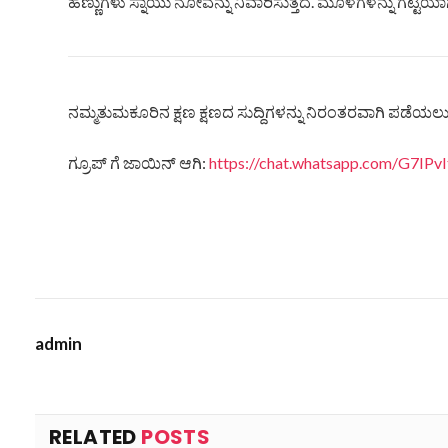
ಹಣ್ಣುಗಳು ಸ್ನಾಯು ನೋವನ್ನು ನಿವಾರಿಸುತ್ತದೆ. ಮೂಳೆಗಳನ್ನು ಗಟ್ಟಿ
ನಮ್ಮತುಮಕೂರಿನ ಕ್ಷಣ ಕ್ಷಣದ ಸುದ್ದಿಗಳನ್ನು ನಿರಂತರವಾಗಿ ಪಡೆಯಲು ನ
ಗ್ರೂಪ್ ಗೆ ಜಾಯಿನ್ ಆಗಿ:
https://chat.whatsapp.com/G7IP
admin
RELATED
POSTS