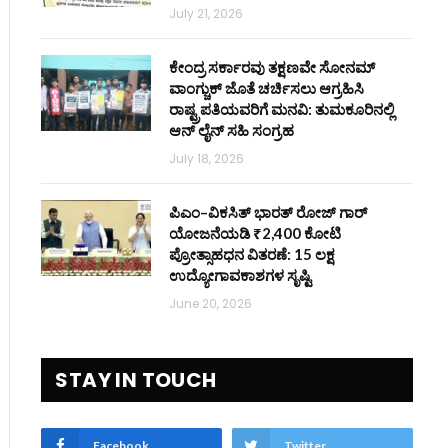
July 21, 2026
ಕೇಂದ್ರ ಸರ್ಕಾರವು ತಕ್ಷಣವೇ ಸೋನಮ್
ವಾಂಗ್ಚುಕ್ ಜೊತೆ ಚರ್ಚಿಸಲು ಆಗ್ರಹಿಸಿ
ರಾಷ್ಟ್ರಪತಿಯವರಿಗೆ ಮನವಿ: ತುಮಕೂರಿನಲ್ಲಿ
ಆನ್‌ ಲೈನ್ ಸಹಿ ಸಂಗ್ರಹ
July 18, 2026
ಪಿಎಂ–ವಿಕಸಿತ್ ಭಾರತ್ ರೋಜ್‌ ಗಾರ್
ಯೋಜನೆಯಡಿ ₹2,400 ಕೋಟಿ
ಪ್ರೋತ್ಸಾಹಧನ ವಿತರಣೆ: 15 ಲಕ್ಷ
ಉದ್ಯೋಗಾವಕಾಶಗಳ ಸೃಷ್ಟಿ
June 20, 2026
STAY IN TOUCH
Facebook
Twitter