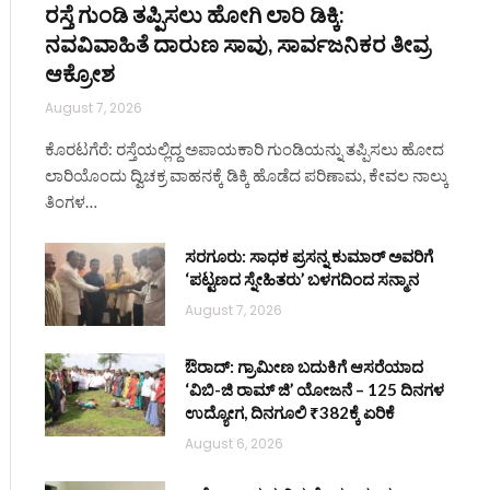
ರಸ್ತೆ ಗುಂಡಿ ತಪ್ಪಿಸಲು ಹೋಗಿ ಲಾರಿ ಡಿಕ್ಕಿ:
ನವವಿವಾಹಿತೆ ದಾರುಣ ಸಾವು, ಸಾರ್ವಜನಿಕರ ತೀವ್ರ
ಆಕ್ರೋಶ
August 7, 2026
ಕೊರಟಗೆರೆ: ರಸ್ತೆಯಲ್ಲಿದ್ದ ಅಪಾಯಕಾರಿ ಗುಂಡಿಯನ್ನು ತಪ್ಪಿಸಲು ಹೋದ
ಲಾರಿಯೊಂದು ದ್ವಿಚಕ್ರ ವಾಹನಕ್ಕೆ ಡಿಕ್ಕಿ ಹೊಡೆದ ಪರಿಣಾಮ, ಕೇವಲ ನಾಲ್ಕು
ತಿಂಗಳ…
ಸರಗೂರು: ಸಾಧಕ ಪ್ರಸನ್ನ ಕುಮಾರ್ ಅವರಿಗೆ
‘ಪಟ್ಟಣದ ಸ್ನೇಹಿತರು’ ಬಳಗದಿಂದ ಸನ್ಮಾನ
August 7, 2026
ಔರಾದ್: ಗ್ರಾಮೀಣ ಬದುಕಿಗೆ ಆಸರೆಯಾದ
‘ವಿಬಿ-ಜಿ ರಾಮ್ ಜಿ’ ಯೋಜನೆ – 125 ದಿನಗಳ
ಉದ್ಯೋಗ, ದಿನಗೂಲಿ ₹382ಕ್ಕೆ ಏರಿಕೆ
August 6, 2026