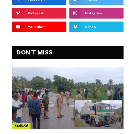
Pinterest
Instagram
YouTube
Vimeo
DON'T MISS
ite
ಕೊರಟಗೆರೆ