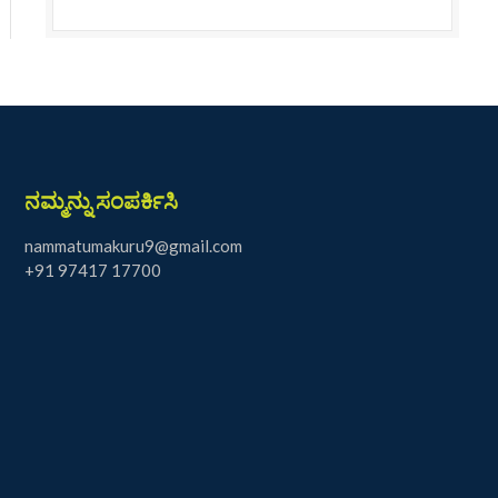
ನಮ್ಮನ್ನು ಸಂಪರ್ಕಿಸಿ
nammatumakuru9@gmail.com
+91 97417 17700