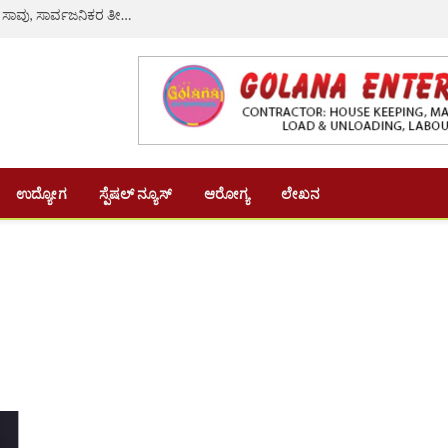
ರಸ್ತೆ ಗುಂಡಿ ತಪ್ಪಿಸಲು ಹೋಗಿ ಲಾರಿ ಡಿಕ್ಕಿ: ನವವಿವಾಹಿತೆ ದಾರುಣ ಸಾವು, ಸಾರ್ವಜನಿಕರ ತೀವ್ರ ಆಕ್ರೋಶ
ಉದ್ಯೋಗ
ಸ್ಪೆಷಲ್ ನ್ಯೂಸ್
ಆರೋಗ್ಯ
ಲೇಖನ