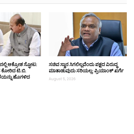
ನಲ್ಲಿ ಆಕ್ರೋಶ ಸ್ಫೋಟ:
ಸಚಿವ ಸ್ಥಾನ ಸಿಗಲಿಲ್ಲವೆಂದು ಪಕ್ಷದ ವಿರುದ್ಧ
ನ ಕೋರಿದ ಟಿ.ಬಿ.
ಮಾತಾಡುವುದು ಸರಿಯಲ್ಲ: ಪ್ರಿಯಾಂಕ್ ಖರ್ಗೆ
ಕೆಯನ್ನು ಹೊಗಳಿದ
August 5, 2026