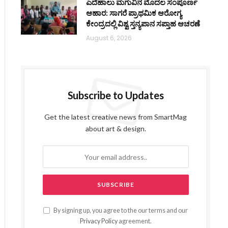
ಎದೆಹಾಲು ಮಗುವಿನ ಮೊದಲ ಸಂಪೂರ್ಣ
ಆಹಾರ: ಸಾಗರೆ ಪ್ರಾಥಮಿಕ ಆರೋಗ್ಯ
ಕೇಂದ್ರದಲ್ಲಿ ವಿಶ್ವ ಸ್ತನ್ಯಪಾನ ಸಪ್ತಾಹ ಆಚರಣೆ
August 6, 2026
Subscribe to Updates
Get the latest creative news from SmartMag
about art & design.
By signing up, you agree to the our terms and our
Privacy Policy
agreement.