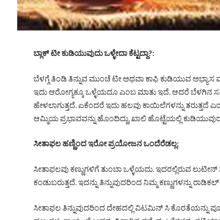
ಬ್ಲಾಕ್
ಟೀ
ಕುಡಿಯುವುದು
ಒಳ್ಳೇದಾ
ಕೆಟ್ಟದ್ದಾ?:
ಬೆಳಗ್ಗೆ ತಿಂಡಿ ತಿನ್ನುವ ಮುಂಚೆ ಟೀ ಅಥವಾ ಕಾಫಿ ಕುಡಿಯುವ ಅಭ್ಯಾಸ ಮಾಡಿ
ಇದು ಆರೋಗ್ಯಕ್ಕೂ ಒಳ್ಳೆಯದೂ ಎಂಬ ಮಾತು ಇದೆ. ಆದರೆ ಬೆಳಗಿನ ಸಮಯ
ಹೇಳಲಾಗುತ್ತದೆ. ಏಕೆಂದರೆ ಇದು ಹಲವು ಕಾಯಿಲೆಗಳನ್ನು ತರುತ್ತದೆ ಎಂದು 
ಆಮ್ಮಿಯ ಪ್ರಭಾವವನ್ನು ಹೊಂದಿದ್ದು, ಖಾಲಿ ಹೊಟ್ಟೆಯಲ್ಲಿ ಕುಡಿಯ
ಸೀತಾಫಲ
ಹಣ್ಣಿಂದ
ಇರೋ
ಪ್ರಯೋಜನ
ಒಂದೆರೆಡಲ್ಲ:
ಸೀತಾಫಲವು ಕಣ್ಣುಗಳಿಗೆ ತುಂಬಾ ಒಳ್ಳೆಯದು. ಇದರಲ್ಲಿರುವ ಲುಟೀನ್ 
ಕಂಡುಬರುತ್ತದೆ. ಇದನ್ನು ತಿನ್ನುವುದರಿಂದ ನಿಮ್ಮ ಕಣ್ಣುಗಳನ್ನು ರಾಡಿಕಲ್ 
ಸೀತಾಫಲ ತಿನ್ನುವುದರಿಂದ ದೇಹದಲ್ಲಿ ವಿಟಮಿನ್ ಸಿ ಕೊರತೆಯನ್ನು ಪೂರೈಸ