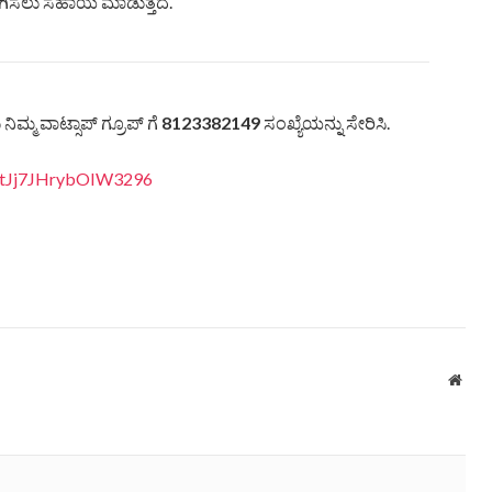
ಯಾಗಿಸಲು ಸಹಾಯ ಮಾಡುತ್ತದೆ.
ಿಮ್ಮ ವಾಟ್ಸಾಪ್ ಗ್ರೂಪ್ ಗೆ
8123382149
ಸಂಖ್ಯೆಯನ್ನು ಸೇರಿಸಿ.
vItJj7JHrybOIW3296
Webs