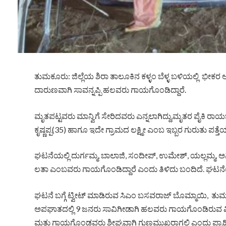
ತುಮಕೂರು: ಜಿಲ್ಲೆಯ ಶಿರಾ ತಾಲೂಕಿನ ಕಳ್ಳಂ ಬೆಳ್ಳ ಬಳಿಯಲ್ಲಿ ಭೀಕರ
ದಾರುಣವಾಗಿ ಸಾವನ್ನಪ್ಪಿ ಹಲವರು ಗಾಯಗೊಂಡಿದ್ದಾರೆ.
ಮೃತಪಟ್ಟವರು ಮಾನ್ವಿಗೆ ಸೇರಿದವರು ಎನ್ನಲಾಗಿದ್ದು,ಮೃತರ ಪೈಕಿ ರ
ಕೃಷ್ಣಪ್ಪ(35) ಹಾಗೂ ಇದೇ ಗ್ರಾಮದ ಲಕ್ಷ್ಮೀ ಎಂಬ ಇಬ್ಬರ ಗುರುತು ಪತ
ಘಟನೆಯಲ್ಲಿ ದುರ್ಗಮ್ಮ, ಬಾಲಾಜಿ, ಸಂದೀಪ್, ಉಮೇಶ್, ಯಲ್ಲಮ್ಮ, ಅನ
ಲತಾ ಎಂಬವರು ಗಾಯಗೊಂಡಿದ್ದಾರೆ ಎಂದು ತಿಳಿದು ಬಂದಿದೆ. ಘಟನೆಯ ಸ್
ಘಟನೆ ಬಗ್ಗೆ ಟ್ವೀಟ್ ಮಾಡಿರುವ ಸಿಎಂ ಬಸವರಾಜ್ ಬೊಮ್ಮಾಯಿ, ತುಮಕ
ಅಪಘಾತದಲ್ಲಿ 9 ಜನರು ಸಾವಿಗೀಡಾಗಿ ಹಲವರು ಗಾಯಗೊಂಡಿರುವ ವಿಷಯ ತಿ
ಮತ್ತು ಗಾಯಗೊಂಡವರು ಶೀಘ್ರವಾಗಿ ಗುಣಮುಖರಾಗಲಿ ಎಂದು ಪ್ರಾರ್ಥಿಸು