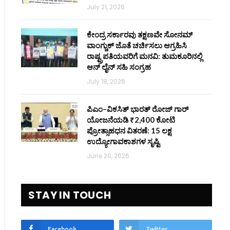
July 21, 2026
ಕೇಂದ್ರ ಸರ್ಕಾರವು ತಕ್ಷಣವೇ ಸೋನಮ್
ವಾಂಗ್ಚುಕ್ ಜೊತೆ ಚರ್ಚಿಸಲು ಆಗ್ರಹಿಸಿ
ರಾಷ್ಟ್ರಪತಿಯವರಿಗೆ ಮನವಿ: ತುಮಕೂರಿನಲ್ಲಿ
ಆನ್‌ ಲೈನ್ ಸಹಿ ಸಂಗ್ರಹ
July 18, 2026
ಪಿಎಂ–ವಿಕಸಿತ್ ಭಾರತ್ ರೋಜ್‌ ಗಾರ್
ಯೋಜನೆಯಡಿ ₹2,400 ಕೋಟಿ
ಪ್ರೋತ್ಸಾಹಧನ ವಿತರಣೆ: 15 ಲಕ್ಷ
ಉದ್ಯೋಗಾವಕಾಶಗಳ ಸೃಷ್ಟಿ
June 20, 2026
STAY IN TOUCH
Facebook
Twitter