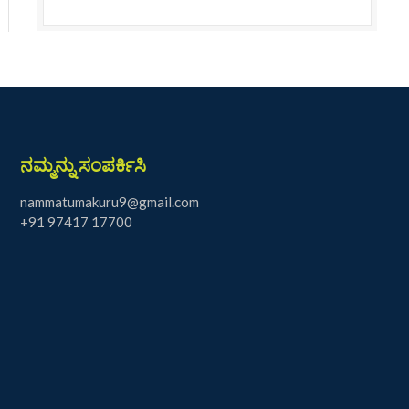
ನಮ್ಮನ್ನು ಸಂಪರ್ಕಿಸಿ
nammatumakuru9@gmail.com
+91 97417 17700