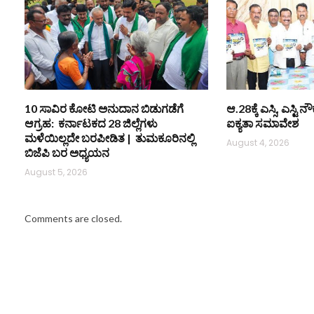
10 ಸಾವಿರ ಕೋಟಿ ಅನುದಾನ ಬಿಡುಗಡೆಗೆ
ಆ.28ಕ್ಕೆ ಎಸ್ಸಿ, ಎಸ್ಟ
ಆಗ್ರಹ: ಕರ್ನಾಟಕದ 28 ಜಿಲ್ಲೆಗಳು
ಐಕ್ಯತಾ ಸಮಾವೇಶ
ಮಳೆಯಿಲ್ಲದೇ ಬರಪೀಡಿತ | ತುಮಕೂರಿನಲ್ಲಿ
August 4, 2026
ಬಿಜೆಪಿ ಬರ ಅಧ್ಯಯನ
August 5, 2026
Comments are closed.