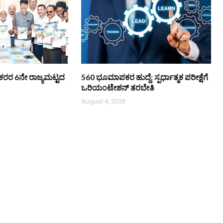
ಿ ನೌಕರರ 6ನೇ ರಾಜ್ಯಮಟ್ಟದ
560 ಭೂಮಾಪಕರ ಹುದ್ದೆ: ಸ್ಪರ್ಧಾತ್ಮಕ ಪರೀಕ್ಷೆಗೆ
ಒರಿಯಂಟೇಶನ್ ತರಬೇತಿ
August 4, 2026