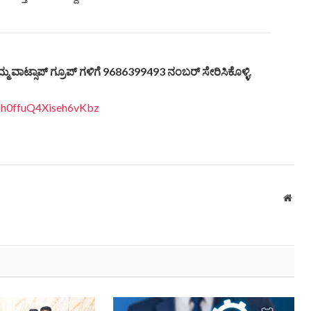
ಮ್ಮ
ವಾಟ್ಸಾಪ್
ಗ್ರೂಪ್
ಗಳಿಗೆ 9686399493
ನಂಬರ್
ಸೇರಿಸಿಕೊಳ್ಳಿ.
Vbh0ffuQ4Xiseh6vKbz
Webs