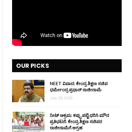
OUR PICKS
NEET ವಿವಾದ: ಕೇಂದ್ರ ಶಿಕ್ಷಣ ಸಚಿವ
ಧರ್ಮೇಂದ್ರ ಪ್ರಧಾನ್ ರಾಜೀನಾಮೆ
July 25, 2026
ನೀಟ್ ಅಕ್ರಮ: ಕಪ್ಪು ಪಟ್ಟಿ ಧರಿಸಿ ಮೌನ
ಪ್ರತಿಭಟನೆ: ಕೇಂದ್ರ ಶಿಕ್ಷಣ ಸಚಿವರ
ರಾಜೀನಾಮೆಗೆ ಆಗ್ರಹ