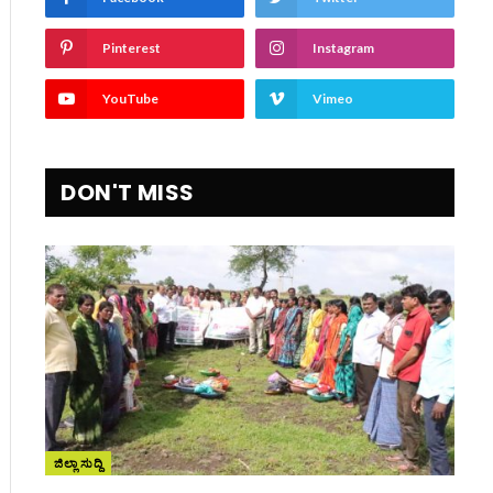
Pinterest
Instagram
YouTube
Vimeo
DON'T MISS
ite
ಜಿಲ್ಲಾ ಸುದ್ದಿ