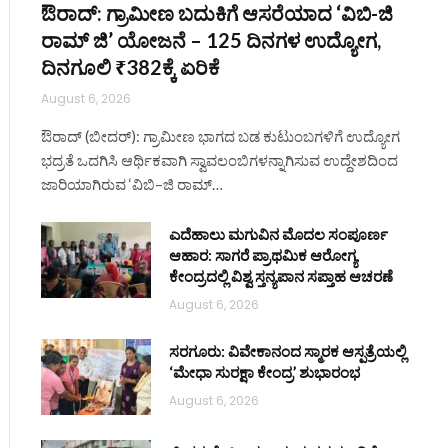
ಔರಾದ್: ಗ್ರಾಮೀಣ ಬದುಕಿಗೆ ಆಸರೆಯಾದ ‘ವಿಬಿ-ಜಿ
ರಾಮ್ ಜಿ’ ಯೋಜನೆ – 125 ದಿನಗಳ ಉದ್ಯೋಗ,
ದಿನಗೂಲಿ ₹382ಕ್ಕೆ ಏರಿಕೆ
August 6, 2026
ಔರಾದ್ (ಬೀದರ್): ಗ್ರಾಮೀಣ ಭಾಗದ ಬಡ ಕುಟುಂಬಗಳಿಗೆ ಉದ್ಯೋಗ
ಭದ್ರತೆ ಒದಗಿಸಿ ಆರ್ಥಿಕವಾಗಿ ಸ್ವಾವಲಂಬಿಗಳನ್ನಾಗಿಸುವ ಉದ್ದೇಶದಿಂದ
ಜಾರಿಯಾಗಿರುವ ‘ವಿಬಿ–ಜಿ ರಾಮ್…
ಎದೆಹಾಲು ಮಗುವಿನ ಮೊದಲ ಸಂಪೂರ್ಣ
ಆಹಾರ: ಸಾಗರೆ ಪ್ರಾಥಮಿಕ ಆರೋಗ್ಯ
ಕೇಂದ್ರದಲ್ಲಿ ವಿಶ್ವ ಸ್ತನ್ಯಪಾನ ಸಪ್ತಾಹ ಆಚರಣೆ
August 6, 2026
ಸರಗೂರು: ವಿವೇಕಾನಂದ ಸ್ಮಾರಕ ಆಸ್ಪತ್ರೆಯಲ್ಲಿ
‘ಮೇಧಾ ಸುರಕ್ಷಾ ಕೇಂದ್ರ’ ಶುಭಾರಂಭ
August 6, 2026