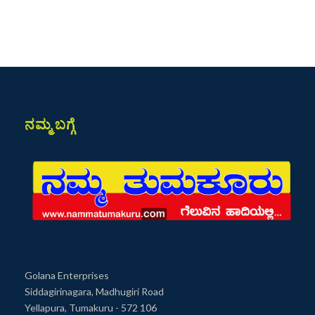
ನಮ್ಮ ಬಗ್ಗೆ
Golana Enterprises
Siddagirinagara, Madhugiri Road
Yellapura, Tumakuru - 572 106