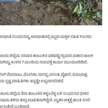
 ಅಪಘಾತ ಸಂಭವಿಸಿದ್ದು, ಅಪಘಾತದಲ್ಲಿ ಇಬ್ಬರು ಮಕ್ಕಳ ಸಹಿತ 9 ಜನರು
ಾಯಚೂರು ಜಿಲ್ಲೆಯ ಸಿರವಾರ ತಾಲೂಕಿನ ವಡವಟ್ಟಿ ಗ್ರಾಮದ ವಾಹನ ಚಾಲಕ
್ತೆಯಾಗಿದ್ದು, ಉಳಿದ 7 ಮಂದಿಯ ಗುರುಪತ್ತೆ ಕಾರ್ಯ ಮುಂದುವರಿದಿದೆ.
ಿಲ್ ದೇವರಾಜು, ಮೋನಿಕಾ, ನಾಗಪ್ಪ, ವಸಂತ, ವೈಶಾಲಿ, ವಿರೂಪಾಕ್ಷ,
ಪಷ್ಟ ಮಾಹಿತಿಗಳು ಇನ್ನಷ್ಟೇ ಲಭ್ಯವಾಗಬೇಕಿದೆ.
ೂರು ಜಿಲ್ಲೆಯ ಶಿರಾ ತಾಲೂಕಿನ ಕಳ್ಳಂಬೆಳ್ಳ ಬಳಿ ಸಂಭವಿಸಿದ ಭೀಕರ
ಳಿದು ತೀವ್ರ ದುಃಖಿತನಾಗಿದ್ದೇನೆ. ಮೃತರ ಆತ್ಮಕ್ಕೆ ಶಾಂತಿ ಸಿಗಲಿ
ತ್ತೇನೆ ಎಂದಿದ್ದಾರೆ.