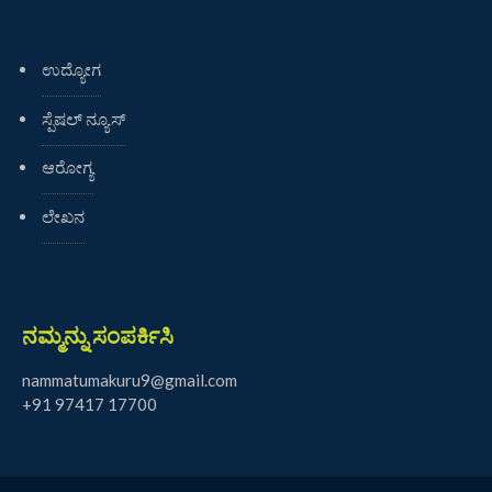
ಉದ್ಯೋಗ
ಸ್ಪೆಷಲ್ ನ್ಯೂಸ್
ಆರೋಗ್ಯ
ಲೇಖನ
ನಮ್ಮನ್ನು ಸಂಪರ್ಕಿಸಿ
nammatumakuru9@gmail.com
+91 97417 17700