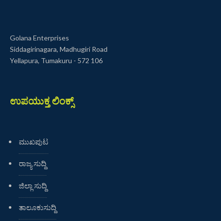
Golana Enterprises
Siddagirinagara, Madhugiri Road
Yellapura, Tumakuru - 572 106
ಉಪಯುಕ್ತ ಲಿಂಕ್ಸ್
ಮುಖಪುಟ
ರಾಜ್ಯ ಸುದ್ದಿ
ಜಿಲ್ಲಾ ಸುದ್ದಿ
ತಾಲೂಕುಸುದ್ದಿ