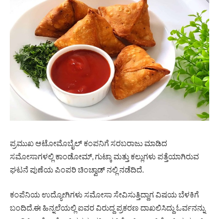
ಪ್ರಮುಖ ಆಟೋಮೊಬೈಲ್ ಕಂಪನಿಗೆ ಸರಬರಾಜು ಮಾಡಿದ
ಸಮೋಸಾಗಳಲ್ಲಿ ಕಾಂಡೋಮ್, ಗುಟ್ಕಾ ಮತ್ತು ಕಲ್ಲುಗಳು ಪತ್ತೆಯಾಗಿರುವ
ಘಟನೆ ಪುಣೆಯ ಪಿಂಪರಿ ಚಿಂಚ್ವಾಡ್ ನಲ್ಲಿ ನಡೆದಿದೆ.
ಕಂಪೆನಿಯ ಉದ್ಯೋಗಿಗಳು ಸಮೋಸಾ ಸೇವಿಸುತ್ತಿದ್ದಾಗ ವಿಷಯ ಬೆಳಕಿಗೆ
ಬಂದಿದೆ.ಈ ಹಿನ್ನಲೆಯಲ್ಲಿ ಐವರ ವಿರುದ್ದ ಪ್ರಕರಣ ದಾಖಲಿಸಿದ್ದು ಓರ್ವನನ್ನು