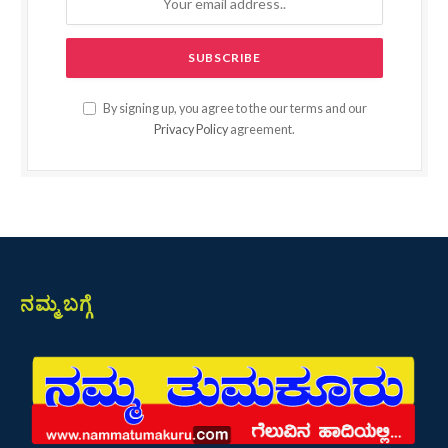
By signing up, you agree to the our terms and our
Privacy Policy
agreement.
ನಮ್ಮ ಬಗ್ಗೆ