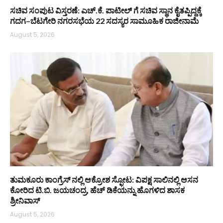
ಸಚಿವ ಸಂಪುಟ ವಿಸ್ತರಣೆ: ಎಚ್.ಕೆ. ಪಾಟೀಲ್ ಗೆ ಸಚಿವ ಸ್ಥಾನ ಕೈತಪ್ಪಿದ್ದಕ್ಕೆ
ಗದಗ–ಬೆಟಗೇರಿ ನಗರಸಭೆಯ 22 ಸದಸ್ಯರ ಸಾಮೂಹಿಕ ರಾಜೀನಾಮೆ
August 5, 2026
ತುಮಕೂರು ಕಾಂಗ್ರೆಸ್ ನಲ್ಲಿ ಆಕ್ರೋಶ ಸ್ಫೋಟ: ವಿಪಕ್ಷ ಸಾಲಿನಲ್ಲಿ ಆಸನ
ಕೋರಿದ ಟಿ.ಬಿ. ಜಯಚಂದ್ರ, ಹೆಚ್ ಡಿಕೆಯನ್ನು ಹೊಗಳಿದ ಶಾಸಕ
ಶ್ರೀನಿವಾಸ್
August 5, 2026