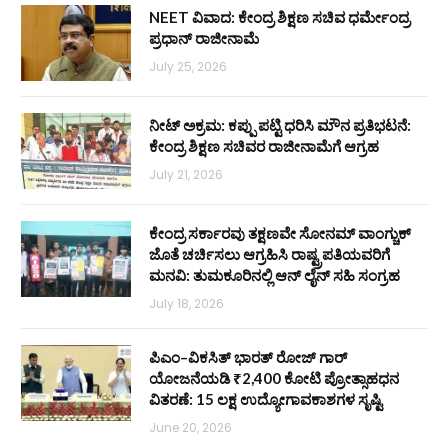
NEET ವಿವಾದ: ಕೇಂದ್ರ ಶಿಕ್ಷಣ ಸಚಿವ ಧರ್ಮೇಂದ್ರ
ಪ್ರಧಾನ್ ರಾಜೀನಾಮೆ
July 25, 2026
ನೀಟ್ ಅಕ್ರಮ: ಕಪ್ಪು ಪಟ್ಟಿ ಧರಿಸಿ ಮೌನ ಪ್ರತಿಭಟನೆ:
ಕೇಂದ್ರ ಶಿಕ್ಷಣ ಸಚಿವರ ರಾಜೀನಾಮೆಗೆ ಆಗ್ರಹ
July 21, 2026
ಕೇಂದ್ರ ಸರ್ಕಾರವು ತಕ್ಷಣವೇ ಸೋನಮ್ ವಾಂಗ್ಚುಕ್
ಜೊತೆ ಚರ್ಚಿಸಲು ಆಗ್ರಹಿಸಿ ರಾಷ್ಟ್ರಪತಿಯವರಿಗೆ
ಮನವಿ: ತುಮಕೂರಿನಲ್ಲಿ ಆನ್‌ ಲೈನ್ ಸಹಿ ಸಂಗ್ರಹ
July 18, 2026
ಪಿಎಂ–ವಿಕಸಿತ್ ಭಾರತ್ ರೋಜ್‌ ಗಾರ್
ಯೋಜನೆಯಡಿ ₹2,400 ಕೋಟಿ ಪ್ರೋತ್ಸಾಹಧನ
ವಿತರಣೆ: 15 ಲಕ್ಷ ಉದ್ಯೋಗಾವಕಾಶಗಳ ಸೃಷ್ಟಿ
June 20, 2026