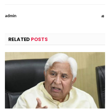
admin
Web
RELATED
POSTS