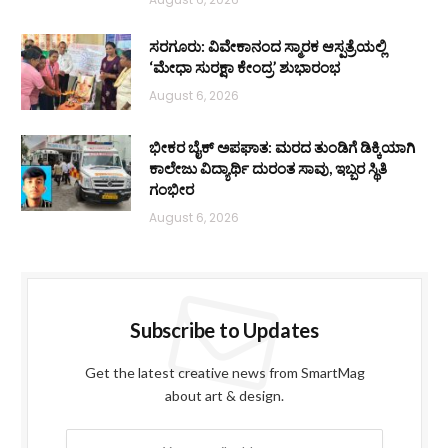
ಸರಗೂರು: ವಿವೇಕಾನಂದ ಸ್ಮಾರಕ ಆಸ್ಪತ್ರೆಯಲ್ಲಿ
‘ಮೇಧಾ ಸುರಕ್ಷಾ ಕೇಂದ್ರ’ ಶುಭಾರಂಭ
August 6, 2026
ಭೀಕರ ಬೈಕ್ ಅಪಘಾತ: ಮರದ ತುಂಡಿಗೆ ಡಿಕ್ಕಿಯಾಗಿ
ಕಾಲೇಜು ವಿದ್ಯಾರ್ಥಿ ದುರಂತ ಸಾವು, ಇಬ್ಬರ ಸ್ಥಿತಿ
ಗಂಭೀರ
August 6, 2026
Subscribe to Updates
Get the latest creative news from SmartMag
about art & design.