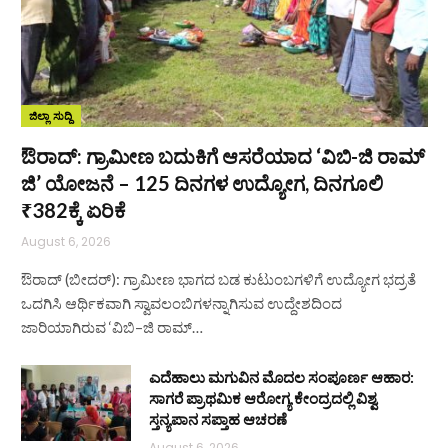
ಜಿಲ್ಲಾ ಸುದ್ದಿ
ಔರಾದ್: ಗ್ರಾಮೀಣ ಬದುಕಿಗೆ ಆಸರೆಯಾದ ‘ವಿಬಿ-ಜಿ ರಾಮ್
ಜಿ’ ಯೋಜನೆ – 125 ದಿನಗಳ ಉದ್ಯೋಗ, ದಿನಗೂಲಿ
₹382ಕ್ಕೆ ಏರಿಕೆ
August 6, 2026
ಔರಾದ್ (ಬೀದರ್): ಗ್ರಾಮೀಣ ಭಾಗದ ಬಡ ಕುಟುಂಬಗಳಿಗೆ ಉದ್ಯೋಗ ಭದ್ರತೆ
ಒದಗಿಸಿ ಆರ್ಥಿಕವಾಗಿ ಸ್ವಾವಲಂಬಿಗಳನ್ನಾಗಿಸುವ ಉದ್ದೇಶದಿಂದ
ಜಾರಿಯಾಗಿರುವ ‘ವಿಬಿ–ಜಿ ರಾಮ್…
ಎದೆಹಾಲು ಮಗುವಿನ ಮೊದಲ ಸಂಪೂರ್ಣ ಆಹಾರ:
ಸಾಗರೆ ಪ್ರಾಥಮಿಕ ಆರೋಗ್ಯ ಕೇಂದ್ರದಲ್ಲಿ ವಿಶ್ವ
ಸ್ತನ್ಯಪಾನ ಸಪ್ತಾಹ ಆಚರಣೆ
August 6, 2026