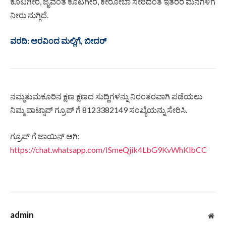
ಕೊಟಗೀರೆ, ಜೈವಂತ ಕೊಟಗೀರೆ, ಕೇರೋಬಾ ಸೇರಿದಂತೆ ಇತರರ ಮನೆಗಳಿಗೆ
ನೀರು ನುಗ್ಗಿದೆ.
ವರದಿ: ಅರವಿಂದ ಮಲ್ಲಿಗೆ, ಬೀದರ್
ನಮ್ಮತುಮಕೂರಿನ ಕ್ಷಣ ಕ್ಷಣದ ಸುದ್ದಿಗಳನ್ನು ನಿರಂತರವಾಗಿ ಪಡೆಯಲು
ನಿಮ್ಮ ವಾಟ್ಸಾಪ್ ಗ್ರೂಪ್ ಗೆ 8123382149 ಸಂಖ್ಯೆಯನ್ನು ಸೇರಿಸಿ.
ಗ್ರೂಪ್ ಗೆ ಜಾಯಿನ್ ಆಗಿ:
https://chat.whatsapp.com/ISmeQjik4LbG9KvWhKlbCC
admin
Web