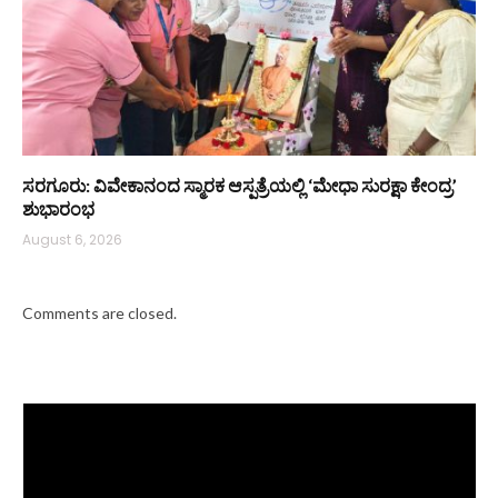
ಸರಗೂರು: ವಿವೇಕಾನಂದ ಸ್ಮಾರಕ ಆಸ್ಪತ್ರೆಯಲ್ಲಿ ‘ಮೇಧಾ ಸುರಕ್ಷಾ ಕೇಂದ್ರ’
ಶುಭಾರಂಭ
August 6, 2026
Comments are closed.