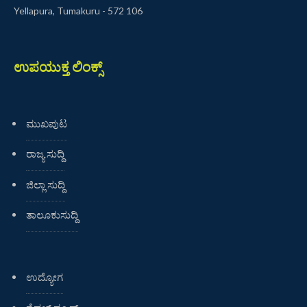
Yellapura, Tumakuru - 572 106
ಉಪಯುಕ್ತ ಲಿಂಕ್ಸ್
ಮುಖಪುಟ
ರಾಜ್ಯ ಸುದ್ದಿ
ಜಿಲ್ಲಾ ಸುದ್ದಿ
ತಾಲೂಕುಸುದ್ದಿ
ಉದ್ಯೋಗ