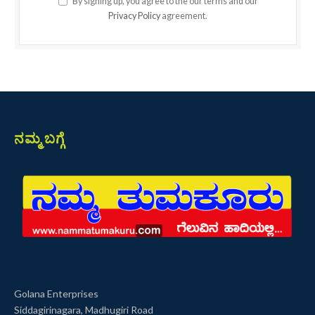
By signing up, you agree to the our terms and our
Privacy Policy
agreement.
ನಮ್ಮ ಬಗ್ಗೆ
Golana Enterprises
Siddagirinagara, Madhugiri Road