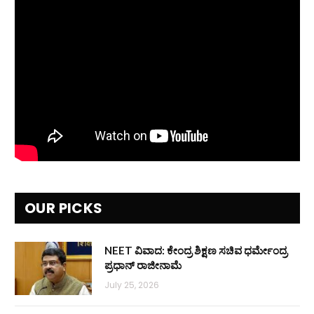
OUR PICKS
NEET ವಿವಾದ: ಕೇಂದ್ರ ಶಿಕ್ಷಣ ಸಚಿವ ಧರ್ಮೇಂದ್ರ
ಪ್ರಧಾನ್ ರಾಜೀನಾಮೆ
July 25, 2026