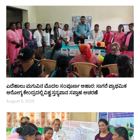
ಎದೆಹಾಲು ಮಗುವಿನ ಮೊದಲ ಸಂಪೂರ್ಣ ಆಹಾರ: ಸಾಗರೆ ಪ್ರಾಥಮಿಕ
ಆರೋಗ್ಯ ಕೇಂದ್ರದಲ್ಲಿ ವಿಶ್ವ ಸ್ತನ್ಯಪಾನ ಸಪ್ತಾಹ ಆಚರಣೆ
August 6, 2026