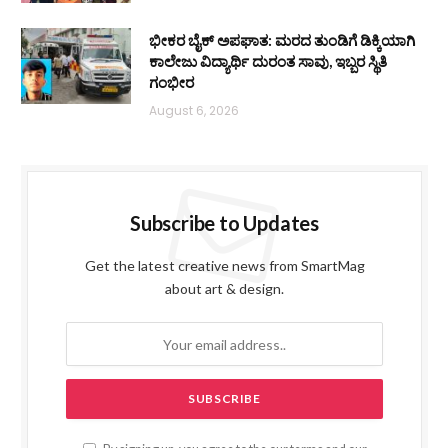
ಭೀಕರ ಬೈಕ್ ಅಪಘಾತ: ಮರದ ತುಂಡಿಗೆ ಡಿಕ್ಕಿಯಾಗಿ
ಕಾಲೇಜು ವಿದ್ಯಾರ್ಥಿ ದುರಂತ ಸಾವು, ಇಬ್ಬರ ಸ್ಥಿತಿ
ಗಂಭೀರ
August 6, 2026
Subscribe to Updates
Get the latest creative news from SmartMag
about art & design.