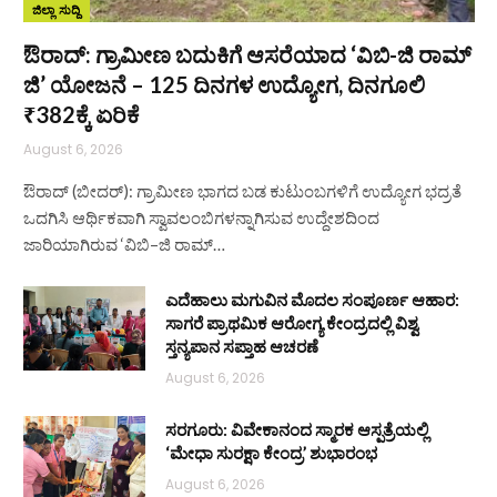
ಜಿಲ್ಲಾ ಸುದ್ದಿ
ಔರಾದ್: ಗ್ರಾಮೀಣ ಬದುಕಿಗೆ ಆಸರೆಯಾದ ‘ವಿಬಿ-ಜಿ ರಾಮ್
ಜಿ’ ಯೋಜನೆ – 125 ದಿನಗಳ ಉದ್ಯೋಗ, ದಿನಗೂಲಿ
₹382ಕ್ಕೆ ಏರಿಕೆ
August 6, 2026
ಔರಾದ್ (ಬೀದರ್): ಗ್ರಾಮೀಣ ಭಾಗದ ಬಡ ಕುಟುಂಬಗಳಿಗೆ ಉದ್ಯೋಗ ಭದ್ರತೆ
ಒದಗಿಸಿ ಆರ್ಥಿಕವಾಗಿ ಸ್ವಾವಲಂಬಿಗಳನ್ನಾಗಿಸುವ ಉದ್ದೇಶದಿಂದ
ಜಾರಿಯಾಗಿರುವ ‘ವಿಬಿ–ಜಿ ರಾಮ್…
ಎದೆಹಾಲು ಮಗುವಿನ ಮೊದಲ ಸಂಪೂರ್ಣ ಆಹಾರ:
ಸಾಗರೆ ಪ್ರಾಥಮಿಕ ಆರೋಗ್ಯ ಕೇಂದ್ರದಲ್ಲಿ ವಿಶ್ವ
ಸ್ತನ್ಯಪಾನ ಸಪ್ತಾಹ ಆಚರಣೆ
August 6, 2026
ಸರಗೂರು: ವಿವೇಕಾನಂದ ಸ್ಮಾರಕ ಆಸ್ಪತ್ರೆಯಲ್ಲಿ
‘ಮೇಧಾ ಸುರಕ್ಷಾ ಕೇಂದ್ರ’ ಶುಭಾರಂಭ
August 6, 2026