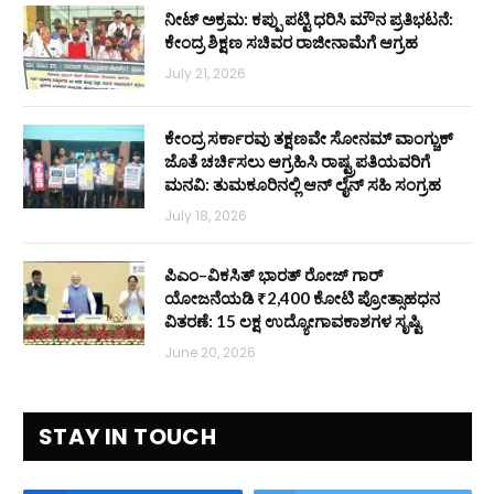
ನೀಟ್ ಅಕ್ರಮ: ಕಪ್ಪು ಪಟ್ಟಿ ಧರಿಸಿ ಮೌನ ಪ್ರತಿಭಟನೆ:
ಕೇಂದ್ರ ಶಿಕ್ಷಣ ಸಚಿವರ ರಾಜೀನಾಮೆಗೆ ಆಗ್ರಹ
July 21, 2026
ಕೇಂದ್ರ ಸರ್ಕಾರವು ತಕ್ಷಣವೇ ಸೋನಮ್ ವಾಂಗ್ಚುಕ್
ಜೊತೆ ಚರ್ಚಿಸಲು ಆಗ್ರಹಿಸಿ ರಾಷ್ಟ್ರಪತಿಯವರಿಗೆ
ಮನವಿ: ತುಮಕೂರಿನಲ್ಲಿ ಆನ್‌ ಲೈನ್ ಸಹಿ ಸಂಗ್ರಹ
July 18, 2026
ಪಿಎಂ–ವಿಕಸಿತ್ ಭಾರತ್ ರೋಜ್‌ ಗಾರ್
ಯೋಜನೆಯಡಿ ₹2,400 ಕೋಟಿ ಪ್ರೋತ್ಸಾಹಧನ
ವಿತರಣೆ: 15 ಲಕ್ಷ ಉದ್ಯೋಗಾವಕಾಶಗಳ ಸೃಷ್ಟಿ
June 20, 2026
STAY IN TOUCH