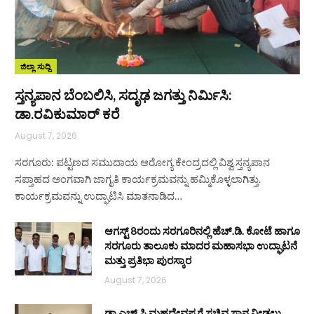
ಜಿಲ್ಲಾ ಸುದ್ದಿ
ಸ್ತನ್ಯಪಾನ ಬೆಂಬಲಿಸಿ, ಸದೃಢ ಜಗತ್ತು ನಿರ್ಮಿಸಿ:
ಡಾ.ರವಿಕುಮಾರ್ ಕರೆ
August 7, 2026
ಸರಗೂರು: ಪಟ್ಟಣದ ಸಮುದಾಯ ಆರೋಗ್ಯ ಕೇಂದ್ರದಲ್ಲಿ ವಿಶ್ವ ಸ್ತನ್ಯಪಾನ
ಸಪ್ತಾಹದ ಅಂಗವಾಗಿ ಜಾಗೃತಿ ಕಾರ್ಯಕ್ರಮವನ್ನು ಹಮ್ಮಿಕೊಳ್ಳಲಾಗಿತ್ತು.
ಕಾರ್ಯಕ್ರಮವನ್ನು ಉದ್ಘಾಟಿಸಿ ಮಾತನಾಡಿದ…
ಆಗಸ್ಟ್ 8ರಂದು ಸರಗೂರಿನಲ್ಲಿ ಹೆಚ್.ಡಿ. ಕೋಟೆ ಹಾಗೂ
ಸರಗೂರು ತಾಲೂಕು ಮಾದರ ಮಹಾಸಭಾ ಉದ್ಘಾಟನೆ
ಮತ್ತು ಪ್ರತಿಭಾ ಪುರಸ್ಕಾರ
August 7, 2026
ಡಾ.ಎಚ್.ಸಿ.ಮಹದೇವಪ್ಪಗೆ ಸಚಿವ ಸ್ಥಾನ ನೀಡಲು