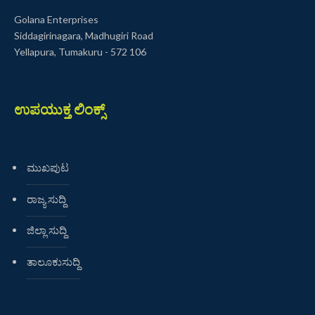
Golana Enterprises
Siddagirinagara, Madhugiri Road
Yellapura, Tumakuru - 572 106
ಉಪಯುಕ್ತ ಲಿಂಕ್ಸ್
ಮುಖಪುಟ
ರಾಜ್ಯ ಸುದ್ದಿ
ಜಿಲ್ಲಾ ಸುದ್ದಿ
ತಾಲೂಕುಸುದ್ದಿ