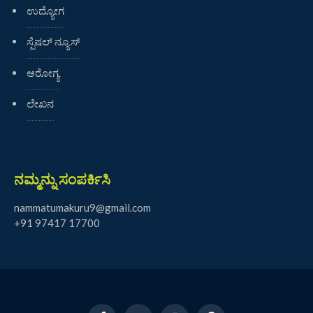
ಉದ್ಯೋಗ
ಸ್ಪೆಷಲ್ ನ್ಯೂಸ್
ಆರೋಗ್ಯ
ಲೇಖನ
ನಮ್ಮನ್ನು ಸಂಪರ್ಕಿಸಿ
nammatumakuru9@gmail.com
+91 97417 17700