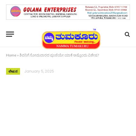
Home
»
ಶಿವನಿಗೆ ಸೋಮವಾರದ ಪೂಜೆಯೇ ಯಾಕೆ ಅಷ್ಟೊಂದು ವಿಶೇಷ?
January 5, 2025
ಲೇಖನ