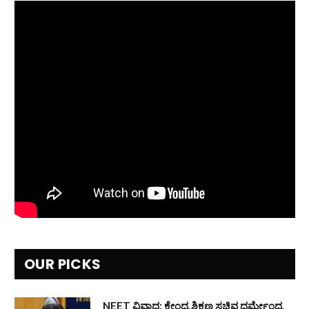
OUR PICKS
NEET ವಿವಾದ: ಕೇಂದ್ರ ಶಿಕ್ಷಣ ಸಚಿವ ಧರ್ಮೇಂದ್ರ