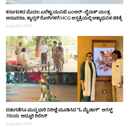
ಕರ್ನಾಟಕದ ಮೊದಲ ಎಲೆಕ್ಟಾ ಯುನಿಟಿ ಎಂಆರ್–ಲೈನಾಕ್ ಯಂತ್ರ
ಅನಾವರಣ, ಕ್ಯಾನ್ಸರ್ ರೋಗಿಗಳಿಗೆ HCG ಆಸ್ಪತ್ರೆಯಲ್ಲಿ ಅತ್ಯಾಧುನಿಕ ಚಿಕಿತ್ಸೆ
August 6, 2026
ಬಿಡುಗಡೆಗೂ ಮುನ್ನ ಭಾರಿ ನಿರೀಕ್ಷೆ ಮೂಡಿಸಿದ “ಓ ಮೈ ಡಾಗ್” ಆಗಸ್ಟ್
7ರಂದು ಅದ್ದೂರಿ ರಿಲೀಸ್
August 5, 2026