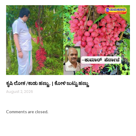
ಕೃಷಿ ಲೋಕ /ಕಾಡು ಹಣ್ಣು.. | ಕೋಳಿ ಜುಟ್ಟು ಹಣ್ಣು
August 2, 2026
Comments are closed.