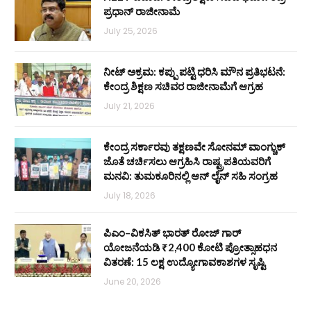
ಪ್ರಧಾನ್ ರಾಜೀನಾಮೆ
July 25, 2026
ನೀಟ್ ಅಕ್ರಮ: ಕಪ್ಪು ಪಟ್ಟಿ ಧರಿಸಿ ಮೌನ ಪ್ರತಿಭಟನೆ:
ಕೇಂದ್ರ ಶಿಕ್ಷಣ ಸಚಿವರ ರಾಜೀನಾಮೆಗೆ ಆಗ್ರಹ
July 21, 2026
ಕೇಂದ್ರ ಸರ್ಕಾರವು ತಕ್ಷಣವೇ ಸೋನಮ್ ವಾಂಗ್ಚುಕ್
ಜೊತೆ ಚರ್ಚಿಸಲು ಆಗ್ರಹಿಸಿ ರಾಷ್ಟ್ರಪತಿಯವರಿಗೆ
ಮನವಿ: ತುಮಕೂರಿನಲ್ಲಿ ಆನ್‌ ಲೈನ್ ಸಹಿ ಸಂಗ್ರಹ
July 18, 2026
ಪಿಎಂ–ವಿಕಸಿತ್ ಭಾರತ್ ರೋಜ್‌ ಗಾರ್
ಯೋಜನೆಯಡಿ ₹2,400 ಕೋಟಿ ಪ್ರೋತ್ಸಾಹಧನ
ವಿತರಣೆ: 15 ಲಕ್ಷ ಉದ್ಯೋಗಾವಕಾಶಗಳ ಸೃಷ್ಟಿ
June 20, 2026