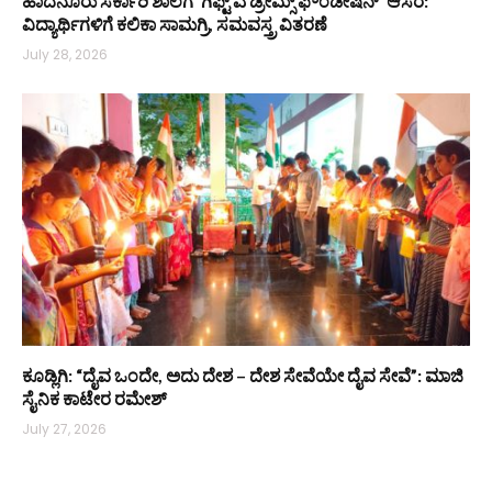
ಹಾದನೂರು ಸರ್ಕಾರಿ ಶಾಲೆಗೆ ‘ಗಿಫ್ಟ್ ಎ ಡ್ರೀಮ್ಸ್ ಫೌಂಡೇಷನ್’ ಆಸರೆ:
ವಿದ್ಯಾರ್ಥಿಗಳಿಗೆ ಕಲಿಕಾ ಸಾಮಗ್ರಿ, ಸಮವಸ್ತ್ರ ವಿತರಣೆ
July 28, 2026
ಕೂಡ್ಲಿಗಿ: “ದೈವ ಒಂದೇ, ಅದು ದೇಶ – ದೇಶ ಸೇವೆಯೇ ದೈವ ಸೇವೆ”: ಮಾಜಿ
ಸೈನಿಕ ಕಾಟೇರ ರಮೇಶ್
July 27, 2026