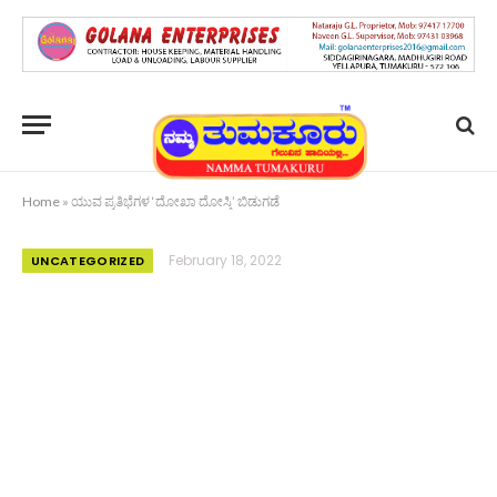
Home
»
ಯುವ ಪ್ರತಿಭೆಗಳ ‘ದೋಖಾ ದೋಸ್ತಿ’ ಬಿಡುಗಡೆ
February 18, 2022
UNCATEGORIZED