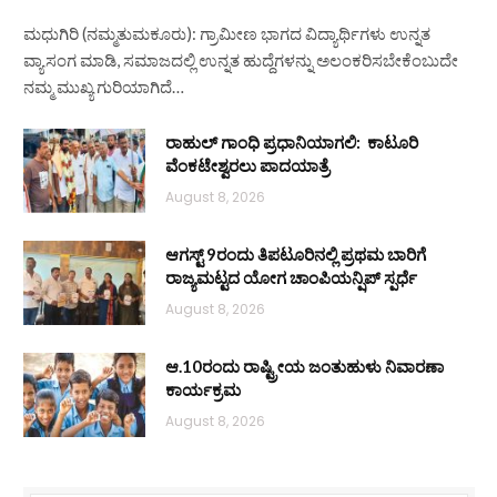
ಮಧುಗಿರಿ (ನಮ್ಮತುಮಕೂರು): ಗ್ರಾಮೀಣ ಭಾಗದ ವಿದ್ಯಾರ್ಥಿಗಳು ಉನ್ನತ
ವ್ಯಾಸಂಗ ಮಾಡಿ, ಸಮಾಜದಲ್ಲಿ ಉನ್ನತ ಹುದ್ದೆಗಳನ್ನು ಅಲಂಕರಿಸಬೇಕೆಂಬುದೇ
ನಮ್ಮ ಮುಖ್ಯ ಗುರಿಯಾಗಿದೆ…
ರಾಹುಲ್ ಗಾಂಧಿ ಪ್ರಧಾನಿಯಾಗಲಿ: ಕಾಟೂರಿ
ವೆಂಕಟೇಶ್ವರಲು ಪಾದಯಾತ್ರೆ
August 8, 2026
ಆಗಸ್ಟ್ 9ರಂದು ತಿಪಟೂರಿನಲ್ಲಿ ಪ್ರಥಮ ಬಾರಿಗೆ
ರಾಜ್ಯಮಟ್ಟದ ಯೋಗ ಚಾಂಪಿಯನ್ಷಿಪ್ ಸ್ಪರ್ಧೆ
August 8, 2026
ಆ.10ರಂದು ರಾಷ್ಟ್ರೀಯ ಜಂತುಹುಳು ನಿವಾರಣಾ
ಕಾರ್ಯಕ್ರಮ
August 8, 2026