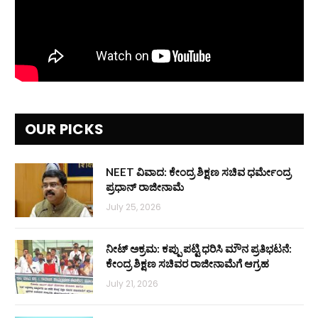
OUR PICKS
NEET ವಿವಾದ: ಕೇಂದ್ರ ಶಿಕ್ಷಣ ಸಚಿವ ಧರ್ಮೇಂದ್ರ
ಪ್ರಧಾನ್ ರಾಜೀನಾಮೆ
July 25, 2026
ನೀಟ್ ಅಕ್ರಮ: ಕಪ್ಪು ಪಟ್ಟಿ ಧರಿಸಿ ಮೌನ ಪ್ರತಿಭಟನೆ:
ಕೇಂದ್ರ ಶಿಕ್ಷಣ ಸಚಿವರ ರಾಜೀನಾಮೆಗೆ ಆಗ್ರಹ
July 21, 2026