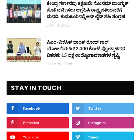
ಕೇಂದ್ರ ಸರ್ಕಾರವು ತಕ್ಷಣವೇ ಸೋನಮ್ ವಾಂಗ್ಚುಕ್
ಜೊತೆ ಚರ್ಚಿಸಲು ಆಗ್ರಹಿಸಿ ರಾಷ್ಟ್ರಪತಿಯವರಿಗೆ
ಮನವಿ: ತುಮಕೂರಿನಲ್ಲಿ ಆನ್‌ ಲೈನ್ ಸಹಿ ಸಂಗ್ರಹ
July 18, 2026
ಪಿಎಂ–ವಿಕಸಿತ್ ಭಾರತ್ ರೋಜ್‌ ಗಾರ್
ಯೋಜನೆಯಡಿ ₹2,400 ಕೋಟಿ ಪ್ರೋತ್ಸಾಹಧನ
ವಿತರಣೆ: 15 ಲಕ್ಷ ಉದ್ಯೋಗಾವಕಾಶಗಳ ಸೃಷ್ಟಿ
June 20, 2026
STAY IN TOUCH
Facebook
Twitter
Pinterest
Instagram
YouTube
Vimeo