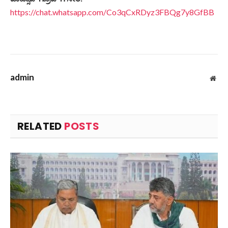
https://chat.whatsapp.com/Co3qCxRDyz3FBQg7y8GfBB
admin
Web
RELATED
POSTS