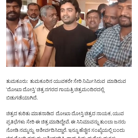
ತುಮಕೂರು: ತುಮಕೂರಿನ ಯುವಕರೇ ಸೇರಿ ನಿರ್ಮಿಸಿರುವ ಮಾಡಿರುವ
‘ದೋಖಾ ದೋಸ್ತಿ’ ಚಿತ್ರ ನಗರದ ಗಾಯತ್ರಿ ಚಿತ್ರಮಂದಿರದಲ್ಲಿ
ಬಿಡುಗಡೆಯಾಗಿದೆ.
ಚಿತ್ರದ ಕುರಿತು ಮಾತನಾಡಿದ ದೋಖಾ ದೋಸ್ತಿ ಚಿತ್ರದ ನಾಯಕ, ಯುವ
ಪ್ರತಿಭೆಗಳು ಸೇರಿ ಈ ಚಿತ್ರ ಮಾಡಿದ್ದೇವೆ. ಈ ಸಿನಿಮಾವನ್ನು ತುಂಬಾ ಜನರು
ನೋಡಿ ನಮ್ಮನ್ನು ಆಶೀರ್ವದಿಸಿದ್ದಾರೆ. ಇನ್ನೂ ಹೆಚ್ಚಿನ ಸಂಖ್ಯೆಯಲ್ಲಿ ಬಂದು