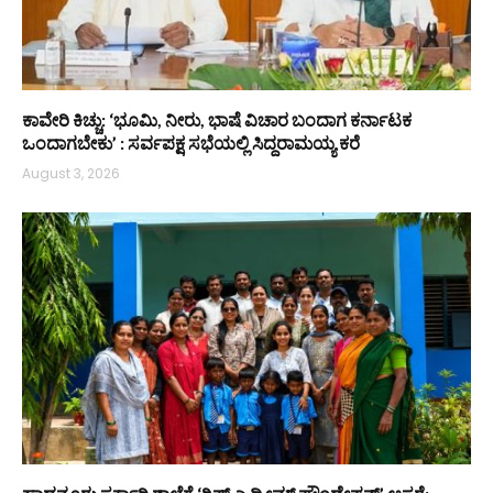
ಕಾವೇರಿ ಕಿಚ್ಚು: ‘ಭೂಮಿ, ನೀರು, ಭಾಷೆ ವಿಚಾರ ಬಂದಾಗ ಕರ್ನಾಟಕ
ಒಂದಾಗಬೇಕು’ : ಸರ್ವಪಕ್ಷ ಸಭೆಯಲ್ಲಿ ಸಿದ್ದರಾಮಯ್ಯ ಕರೆ
August 3, 2026