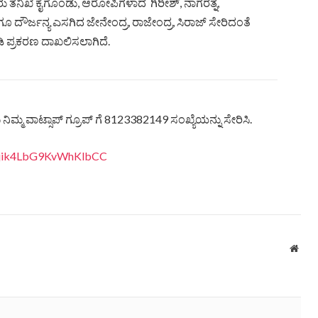
ರು ತನಿಖೆ ಕೈಗೊಂಡು, ಆರೋಪಿಗಳಾದ ಗಿರೀಶ್, ನಾಗರತ್ನ,
 ದೌರ್ಜನ್ಯ ಎಸಗಿದ ಜೇನೇಂದ್ರ, ರಾಜೇಂದ್ರ, ಸಿರಾಜ್ ಸೇರಿದಂತೆ
ಡಿ ಪ್ರಕರಣ ದಾಖಲಿಸಲಾಗಿದೆ.
ಿಮ್ಮ ವಾಟ್ಸಾಪ್ ಗ್ರೂಪ್ ಗೆ 8123382149 ಸಂಖ್ಯೆಯನ್ನು ಸೇರಿಸಿ.
eQjik4LbG9KvWhKlbCC
Webs