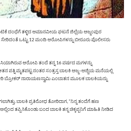
ವಾಟಿಕೆ ದಂಧೆಗೆ ತಳ್ಳಿದ ಅಮಾನವೀಯ ಘಟನೆ ಜಿಲ್ಲೆಯ ಅಜ್ಜಂಪುರ
ಂದೆ ಸೇರಿದಂತೆ ಒಟ್ಟು 12 ಮಂದಿ ಆರೋಪಿಗಳನ್ನು ಬೀರೂರು ಪೊಲೀಸರು
ಸಿಯಾಗಿರುವ ಆರೋಪಿ ತಂದೆ ತನ್ನ 16 ವರ್ಷದ ಮಗಳನ್ನು
ಆತನ ಪತ್ನಿ ಮೃತಪಟ್ಟ ನಂತರ ಸಂತ್ರಸ್ತ ಬಾಲಕಿ ಅಜ್ಜ–ಅಜ್ಜಿಯ ಮನೆಯಲ್ಲಿ
ರತ್ನ ಸೇರಿ ಬ್ರೋಕರ್ ನಾರಾಯಣಸ್ವಾಮಿ ಎಂಬಾತನ ಮೂಲಕ ಬಾಲಕಿಯನ್ನು
ಾಗಿತ್ತು. ಬಾಲಕಿ ಪ್ರತಿರೋಧ ತೋರಿದಾಗ, “ನಿನ್ನ ತಂದೆಗೆ ಹಣ
 ಅಲ್ಲಿಂದ ತಪ್ಪಿಸಿಕೊಂಡು ಬಂದ ಬಾಲಕಿ ತನ್ನ ಚಿಕ್ಕಪ್ಪನಿಗೆ ಮಾಹಿತಿ ನೀಡಿದ