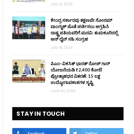
July 21, 2026
ಕೇಂದ್ರ ಸರ್ಕಾರವು ತಕ್ಷಣವೇ ಸೋನಮ್
ವಾಂಗ್ಚುಕ್ ಜೊತೆ ಚರ್ಚಿಸಲು ಆಗ್ರಹಿಸಿ
ರಾಷ್ಟ್ರಪತಿಯವರಿಗೆ ಮನವಿ: ತುಮಕೂರಿನಲ್ಲಿ
ಆನ್‌ ಲೈನ್ ಸಹಿ ಸಂಗ್ರಹ
July 18, 2026
ಪಿಎಂ–ವಿಕಸಿತ್ ಭಾರತ್ ರೋಜ್‌ ಗಾರ್
ಯೋಜನೆಯಡಿ ₹2,400 ಕೋಟಿ
ಪ್ರೋತ್ಸಾಹಧನ ವಿತರಣೆ: 15 ಲಕ್ಷ
ಉದ್ಯೋಗಾವಕಾಶಗಳ ಸೃಷ್ಟಿ
June 20, 2026
STAY IN TOUCH
Facebook
Twitter