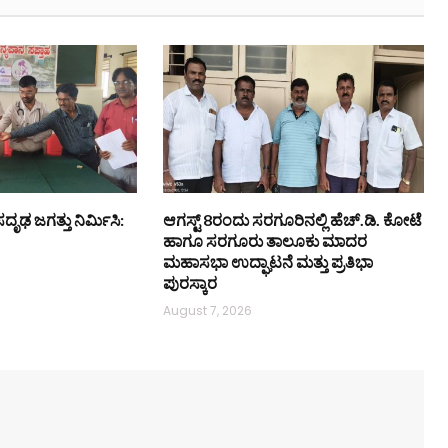
ಸದೃಢ ಜಗತ್ತು ನಿರ್ಮಿಸಿ:
ಆಗಸ್ಟ್ 8ರಂದು ಸರಗೂರಿನಲ್ಲಿ ಹೆಚ್.ಡಿ. ಕೋಟೆ
ಹಾಗೂ ಸರಗೂರು ತಾಲೂಕು ಮಾದರ
ಮಹಾಸಭಾ ಉದ್ಘಾಟನೆ ಮತ್ತು ಪ್ರತಿಭಾ
ಪುರಸ್ಕಾರ
August 7, 2026