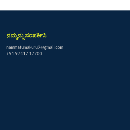
ನಮ್ಮನ್ನು ಸಂಪರ್ಕಿಸಿ
nammatumakuru9@gmail.com
+91 97417 17700