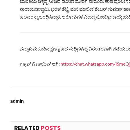
ಬಾಲಕಿಯ ಚಿಕ್ಕಪ್ಪ ನೀಡಿದ ದೂರಿನ ಮೇರೆಗೆ ಬೀರೂರು ಠಾಣೆ ಪೊಲೀಸ
ನಾರಾಯಣಸ್ವಾಮಿ, ಭರತ್ ಶೆಟ್ಟಿ, ಮನೆ ಮಾಲೀಕ ಶೇಖರ್ ಸುವರ್ಣ ಹಾಗೂ
ಹಲವರನ್ನು ಬಂಧಿಸಿದ್ದಾರೆ. ಆರೋಪಿಗಳ ವಿರುದ್ಧ ಪೋಕ್ಸೋ ಕಾಯ್ದೆಯ
ನಮ್ಮತುಮಕೂರಿನ ಕ್ಷಣ ಕ್ಷಣದ ಸುದ್ದಿಗಳನ್ನು ನಿರಂತರವಾಗಿ ಪಡೆಯಲು ನ
ಗ್ರೂಪ್ ಗೆ ಜಾಯಿನ್ ಆಗಿ:
https://chat.whatsapp.com/ISm
admin
RELATED
POSTS