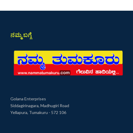
ನಮ್ಮ ಬಗ್ಗೆ
Golana Enterprises
Siddagirinagara, Madhugiri Road
Yellapura, Tumakuru - 572 106