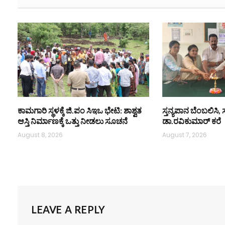
ಕಾಮಗಾರಿ ಸ್ಥಳಕ್ಕೆ ಜಿ.ಪಂ ಸಿಇಒ ಭೇಟಿ: ಶಾಶ್ವತ
ಸ್ತನ್ಯಪಾನ ಬೆಂಬಲಿಸಿ, 
ಆಸ್ತಿ ನಿರ್ಮಾಣಕ್ಕೆ ಒತ್ತು ನೀಡಲು ಸೂಚನೆ
ಡಾ.ರವಿಕುಮಾರ್ ಕರೆ
August 8, 2026
August 7, 2026
LEAVE A REPLY