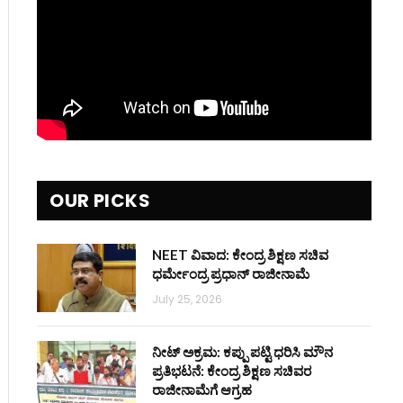
OUR PICKS
NEET ವಿವಾದ: ಕೇಂದ್ರ ಶಿಕ್ಷಣ ಸಚಿವ
ಧರ್ಮೇಂದ್ರ ಪ್ರಧಾನ್ ರಾಜೀನಾಮೆ
July 25, 2026
ನೀಟ್ ಅಕ್ರಮ: ಕಪ್ಪು ಪಟ್ಟಿ ಧರಿಸಿ ಮೌನ
ಪ್ರತಿಭಟನೆ: ಕೇಂದ್ರ ಶಿಕ್ಷಣ ಸಚಿವರ
ರಾಜೀನಾಮೆಗೆ ಆಗ್ರಹ