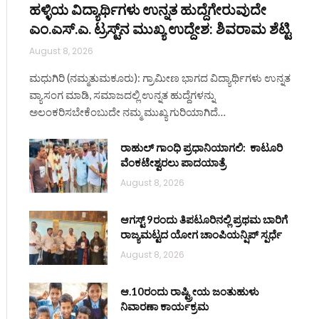
ಹಳ್ಳಿಯ ವಿದ್ಯಾರ್ಥಿಗಳು ಉನ್ನತ ಹುದ್ದೆಗೇರುವುದೇ
ಎಂ.ಎಸ್.ಎ. ಟ್ರಸ್ಟ್‌ನ ಮುಖ್ಯ ಉದ್ದೇಶ: ಶಿವರಾಮ ಶೆಟ್ಟಿ
August 8, 2026
ಮಧುಗಿರಿ (ನಮ್ಮತುಮಕೂರು): ಗ್ರಾಮೀಣ ಭಾಗದ ವಿದ್ಯಾರ್ಥಿಗಳು ಉನ್ನತ
ವ್ಯಾಸಂಗ ಮಾಡಿ, ಸಮಾಜದಲ್ಲಿ ಉನ್ನತ ಹುದ್ದೆಗಳನ್ನು
ಅಲಂಕರಿಸಬೇಕೆಂಬುದೇ ನಮ್ಮ ಮುಖ್ಯ ಗುರಿಯಾಗಿದೆ…
ರಾಹುಲ್ ಗಾಂಧಿ ಪ್ರಧಾನಿಯಾಗಲಿ: ಕಾಟೂರಿ
ವೆಂಕಟೇಶ್ವರಲು ಪಾದಯಾತ್ರೆ
August 8, 2026
ಆಗಸ್ಟ್ 9ರಂದು ತಿಪಟೂರಿನಲ್ಲಿ ಪ್ರಥಮ ಬಾರಿಗೆ
ರಾಜ್ಯಮಟ್ಟದ ಯೋಗ ಚಾಂಪಿಯನ್ಷಿಪ್ ಸ್ಪರ್ಧೆ
August 8, 2026
ಆ.10ರಂದು ರಾಷ್ಟ್ರೀಯ ಜಂತುಹುಳು
ನಿವಾರಣಾ ಕಾರ್ಯಕ್ರಮ