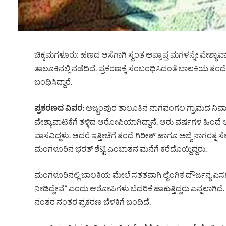
ಚಿಕ್ಕಮಗಳೂರು: ಹಣದ ಆಸೆಗಾಗಿ ಸ್ವಂತ ಅಪ್ರಾಪ್ತ ಮಗಳನ್ನೇ ವೇಶ್ಯಾ
ತಾಲೂಕಿನಲ್ಲಿ ನಡೆದಿದೆ. ಪ್ರಕರಣಕ್ಕೆ ಸಂಬಂಧಿಸಿದಂತೆ ಬಾಲಕಿಯ ತ
ಬಂಧಿಸಿದ್ದಾರೆ.
ಪ್ರಕರಣದ ವಿವರ:
ಅಜ್ಜಂಪುರ ತಾಲೂಕಿನ ನಾಗವಂಗಲ ಗ್ರಾಮದ ನಿವಾ
ವೇಶ್ಯಾವಾಟಿಕೆಗೆ ತಳ್ಳಿದ ಆರೋಪಿಯಾಗಿದ್ದಾನೆ. ಆರು ವರ್ಷಗಳ ಹಿಂದೆ 
ವಾಸವಿದ್ದಳು. ಆದರೆ ಇತ್ತೀಚೆಗೆ ತಂದೆ ಗಿರೀಶ್ ಹಾಗೂ ಅಜ್ಜಿ ನಾಗ
ಮಂಗಳೂರಿನ ಭರತ್ ಶೆಟ್ಟಿ ಎಂಬಾತನ ಮನೆಗೆ ಕರೆದೊಯ್ದಿದ್ದರು.
ಮಂಗಳೂರಿನಲ್ಲಿ ಬಾಲಕಿಯ ಮೇಲೆ ಸತತವಾಗಿ ಲೈಂಗಿಕ ದೌರ್ಜನ್ಯ ಎಸಗಲ
ನೀಡಿದ್ದೇವೆ” ಎಂದು ಆರೋಪಿಗಳು ಬೆದರಿಕೆ ಹಾಕುತ್ತಿದ್ದರು ಎನ್ನಲಾಗಿದೆ.
ನಂತರ ನಂತರ ಪ್ರಕರಣ ಬೆಳಕಿಗೆ ಬಂದಿದೆ.