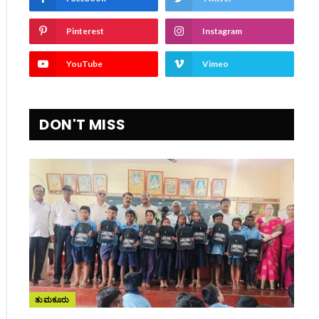
Pinterest
Instagram
YouTube
Vimeo
DON'T MISS
ite
ತುಮಕೂರು