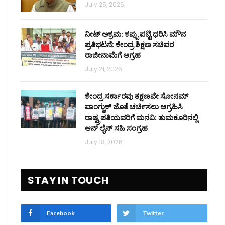
July 25, 2026
ನೀಟ್ ಅಕ್ರಮ: ಕಪ್ಪು ಪಟ್ಟಿ ಧರಿಸಿ ಮೌನ
ಪ್ರತಿಭಟನೆ: ಕೇಂದ್ರ ಶಿಕ್ಷಣ ಸಚಿವರ
ರಾಜೀನಾಮೆಗೆ ಆಗ್ರಹ
July 21, 2026
ಕೇಂದ್ರ ಸರ್ಕಾರವು ತಕ್ಷಣವೇ ಸೋನಮ್
ವಾಂಗ್ಚುಕ್ ಜೊತೆ ಚರ್ಚಿಸಲು ಆಗ್ರಹಿಸಿ
ರಾಷ್ಟ್ರಪತಿಯವರಿಗೆ ಮನವಿ: ತುಮಕೂರಿನಲ್ಲಿ
ಆನ್‌ ಲೈನ್ ಸಹಿ ಸಂಗ್ರಹ
July 18, 2026
STAY IN TOUCH
Facebook
Twitter