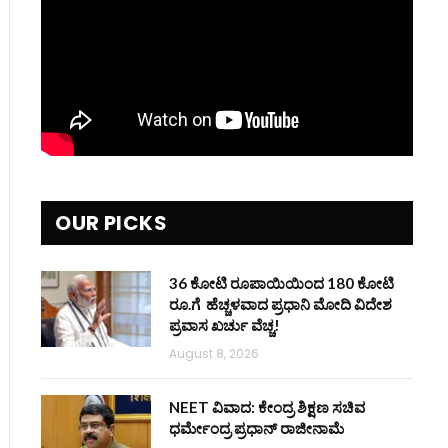
OUR PICKS
36 ಕೋಟಿ ರೂಪಾಯಿಯಿಂದ 180 ಕೋಟಿ
ರೂ.ಗೆ ಹೆಚ್ಚಳವಾದ ಪ್ರಧಾನಿ ಮೋದಿ ವಿದೇಶ
ಪ್ರವಾಸ ಖರ್ಚು ವೆಚ್ಚ!
August 8, 2026
NEET ವಿವಾದ: ಕೇಂದ್ರ ಶಿಕ್ಷಣ ಸಚಿವ
ಧರ್ಮೇಂದ್ರ ಪ್ರಧಾನ್ ರಾಜೀನಾಮೆ