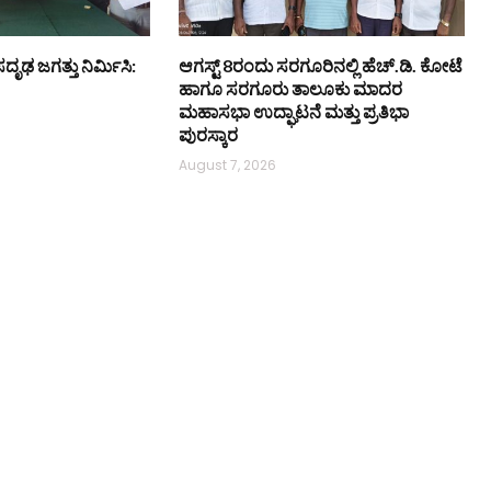
ಸದೃಢ ಜಗತ್ತು ನಿರ್ಮಿಸಿ:
ಆಗಸ್ಟ್ 8ರಂದು ಸರಗೂರಿನಲ್ಲಿ ಹೆಚ್.ಡಿ. ಕೋಟೆ
ಹಾಗೂ ಸರಗೂರು ತಾಲೂಕು ಮಾದರ
ಮಹಾಸಭಾ ಉದ್ಘಾಟನೆ ಮತ್ತು ಪ್ರತಿಭಾ
ಪುರಸ್ಕಾರ
August 7, 2026