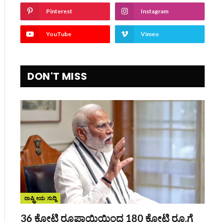
Pinterest
Instagram
YouTube
Vimeo
DON'T MISS
ite
ರಾಷ್ಟ್ರೀಯ ಸುದ್ದಿ
36 ಕೋಟಿ ರೂಪಾಯಿಯಿಂದ 180 ಕೋಟಿ ರೂ.ಗೆ