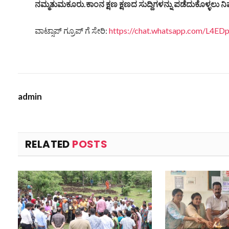
ನಮ್ಮತುಮಕೂರು.ಕಾಂನ ಕ್ಷಣ ಕ್ಷಣದ ಸುದ್ದಿಗಳನ್ನು ಪಡೆದುಕೊಳ್ಳಲು ನಿಮ
ವಾಟ್ಸಾಪ್ ಗ್ರೂಪ್ ಗೆ ಸೇರಿ:
https://chat.whatsapp.com/L4
admin
RELATED
POSTS