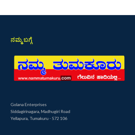
ನಮ್ಮ ಬಗ್ಗೆ
Golana Enterprises
Siddagirinagara, Madhugiri Road
Yellapura, Tumakuru - 572 106