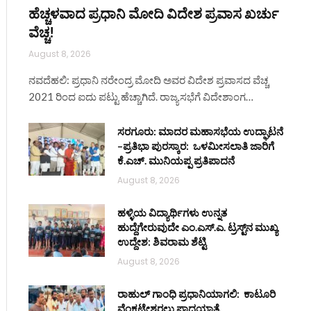
ಹೆಚ್ಚಳವಾದ ಪ್ರಧಾನಿ ಮೋದಿ ವಿದೇಶ ಪ್ರವಾಸ ಖರ್ಚು
ವೆಚ್ಚ!
August 8, 2026
ನವದೆಹಲಿ: ಪ್ರಧಾನಿ ನರೇಂದ್ರ ಮೋದಿ ಅವರ ವಿದೇಶ ಪ್ರವಾಸದ ವೆಚ್ಚ
2021 ರಿಂದ ಐದು ಪಟ್ಟು ಹೆಚ್ಚಾಗಿದೆ. ರಾಜ್ಯಸಭೆಗೆ ವಿದೇಶಾಂಗ…
ಸರಗೂರು: ಮಾದರ ಮಹಾಸಭೆಯ ಉದ್ಘಾಟನೆ
–ಪ್ರತಿಭಾ ಪುರಸ್ಕಾರ: ಒಳಮೀಸಲಾತಿ ಜಾರಿಗೆ
ಕೆ.ಎಚ್. ಮುನಿಯಪ್ಪ ಪ್ರತಿಪಾದನೆ
August 8, 2026
ಹಳ್ಳಿಯ ವಿದ್ಯಾರ್ಥಿಗಳು ಉನ್ನತ
ಹುದ್ದೆಗೇರುವುದೇ ಎಂ.ಎಸ್.ಎ. ಟ್ರಸ್ಟ್‌ನ ಮುಖ್ಯ
ಉದ್ದೇಶ: ಶಿವರಾಮ ಶೆಟ್ಟಿ
August 8, 2026
ರಾಹುಲ್ ಗಾಂಧಿ ಪ್ರಧಾನಿಯಾಗಲಿ: ಕಾಟೂರಿ
ವೆಂಕಟೇಶ್ವರಲು ಪಾದಯಾತ್ರೆ