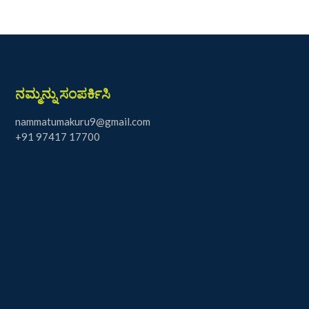
ನಮ್ಮನ್ನು ಸಂಪರ್ಕಿಸಿ
nammatumakuru9@gmail.com
+91 97417 17700