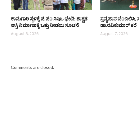
ಕಾಮಗಾರಿ ಸ್ಥಳಕ್ಕೆ ಜಿ.ಪಂ ಸಿಇಒ ಭೇಟಿ: ಶಾಶ್ವತ
ಸ್ತನ್ಯಪಾನ ಬೆಂಬಲಿಸಿ, 
ಆಸ್ತಿ ನಿರ್ಮಾಣಕ್ಕೆ ಒತ್ತು ನೀಡಲು ಸೂಚನೆ
ಡಾ.ರವಿಕುಮಾರ್ ಕರೆ
August 8, 2026
August 7, 2026
Comments are closed.