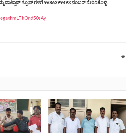
್ಮ ವಾಟ್ಸಾಪ್ ಗ್ರೂಪ್ ಗಳಿಗೆ 9686399493 ನಂಬರ್ ಸೇರಿಸಿಕೊಳ್ಳಿ.
EDpegaxhmLTkOnd50sAy
Webs