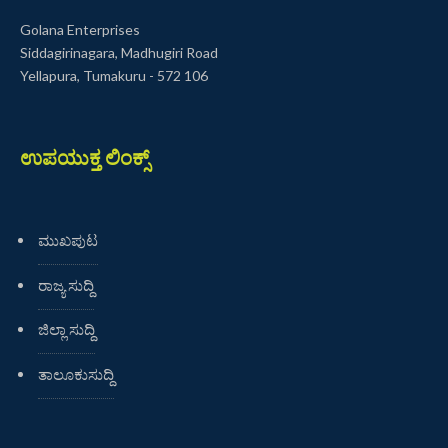
Golana Enterprises
Siddagirinagara, Madhugiri Road
Yellapura, Tumakuru - 572 106
ಉಪಯುಕ್ತ ಲಿಂಕ್ಸ್
ಮುಖಪುಟ
ರಾಜ್ಯ ಸುದ್ದಿ
ಜಿಲ್ಲಾ ಸುದ್ದಿ
ತಾಲೂಕುಸುದ್ದಿ