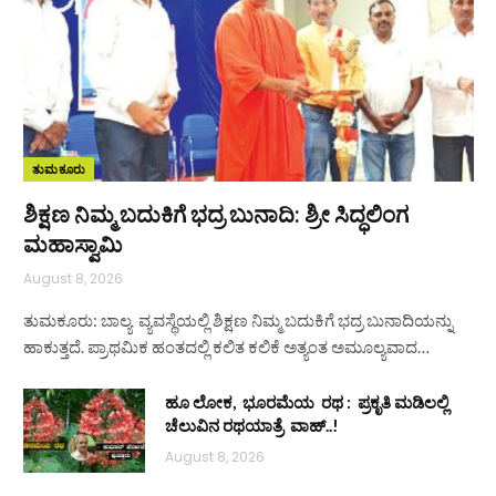
ತುಮಕೂರು
ಶಿಕ್ಷಣ ನಿಮ್ಮ ಬದುಕಿಗೆ ಭದ್ರ ಬುನಾದಿ: ಶ್ರೀ ಸಿದ್ಧಲಿಂಗ
ಮಹಾಸ್ವಾಮಿ
August 8, 2026
ತುಮಕೂರು: ಬಾಲ್ಯ ವ್ಯವಸ್ಥೆಯಲ್ಲಿ ಶಿಕ್ಷಣ ನಿಮ್ಮ ಬದುಕಿಗೆ ಭದ್ರ ಬುನಾದಿಯನ್ನು
ಹಾಕುತ್ತದೆ. ಪ್ರಾಥಮಿಕ ಹಂತದಲ್ಲಿ ಕಲಿತ ಕಲಿಕೆ ಅತ್ಯಂತ ಅಮೂಲ್ಯವಾದ…
ಹೂ ಲೋಕ, ಭೂರಮೆಯ ರಥ : ಪ್ರಕೃತಿ ಮಡಿಲಲ್ಲಿ
ಚೆಲುವಿನ ರಥಯಾತ್ರೆ ವಾಹ್..!
August 8, 2026