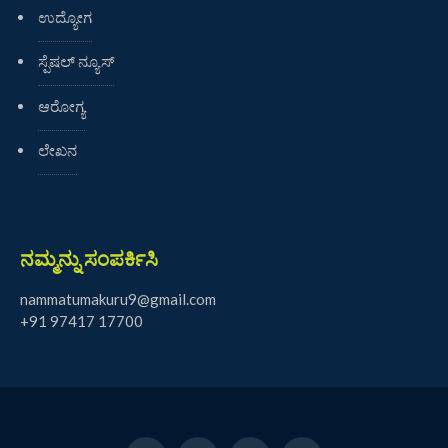
ಉದ್ಯೋಗ
ಸ್ಪೆಷಲ್ ನ್ಯೂಸ್
ಆರೋಗ್ಯ
ಲೇಖನ
ನಮ್ಮನ್ನು ಸಂಪರ್ಕಿಸಿ
nammatumakuru9@gmail.com
+91 97417 17700