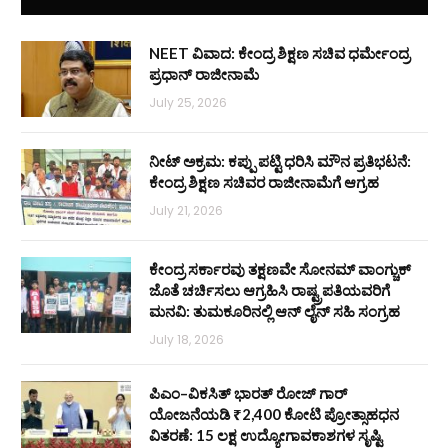
NEET ವಿವಾದ: ಕೇಂದ್ರ ಶಿಕ್ಷಣ ಸಚಿವ ಧರ್ಮೇಂದ್ರ
ಪ್ರಧಾನ್ ರಾಜೀನಾಮೆ
July 25, 2026
ನೀಟ್ ಅಕ್ರಮ: ಕಪ್ಪು ಪಟ್ಟಿ ಧರಿಸಿ ಮೌನ ಪ್ರತಿಭಟನೆ:
ಕೇಂದ್ರ ಶಿಕ್ಷಣ ಸಚಿವರ ರಾಜೀನಾಮೆಗೆ ಆಗ್ರಹ
July 21, 2026
ಕೇಂದ್ರ ಸರ್ಕಾರವು ತಕ್ಷಣವೇ ಸೋನಮ್ ವಾಂಗ್ಚುಕ್
ಜೊತೆ ಚರ್ಚಿಸಲು ಆಗ್ರಹಿಸಿ ರಾಷ್ಟ್ರಪತಿಯವರಿಗೆ
ಮನವಿ: ತುಮಕೂರಿನಲ್ಲಿ ಆನ್‌ ಲೈನ್ ಸಹಿ ಸಂಗ್ರಹ
July 18, 2026
ಪಿಎಂ–ವಿಕಸಿತ್ ಭಾರತ್ ರೋಜ್‌ ಗಾರ್
ಯೋಜನೆಯಡಿ ₹2,400 ಕೋಟಿ ಪ್ರೋತ್ಸಾಹಧನ
ವಿತರಣೆ: 15 ಲಕ್ಷ ಉದ್ಯೋಗಾವಕಾಶಗಳ ಸೃಷ್ಟಿ