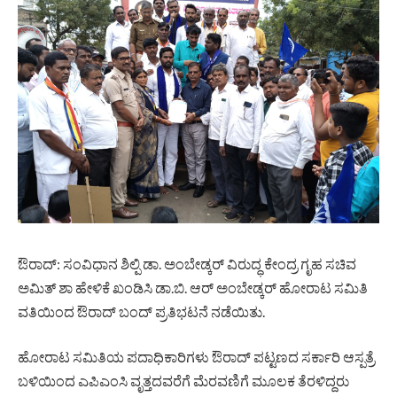
ಔರಾದ್: ಸಂವಿಧಾನ ಶಿಲ್ಪಿ ಡಾ. ಅಂಬೇಡ್ಕರ್ ವಿರುದ್ಧ ಕೇಂದ್ರ ಗೃಹ ಸಚಿವ
ಅಮಿತ್ ಶಾ ಹೇಳಿಕೆ ಖಂಡಿಸಿ ಡಾ.ಬಿ. ಆರ್ ಅಂಬೇಡ್ಕರ್ ಹೋರಾಟ ಸಮಿತಿ
ವತಿಯಿಂದ ಔರಾದ್ ಬಂದ್ ಪ್ರತಿಭಟನೆ ನಡೆಯಿತು.
ಹೋರಾಟ ಸಮಿತಿಯ ಪದಾಧಿಕಾರಿಗಳು ಔರಾದ್ ಪಟ್ಟಣದ ಸರ್ಕಾರಿ ಆಸ್ಪತ್ರೆ
ಬಳಿಯಿಂದ ಎಪಿಎಂಸಿ ವೃತ್ತದವರೆಗೆ ಮೆರವಣಿಗೆ ಮೂಲಕ ತೆರಳಿದ್ದರು