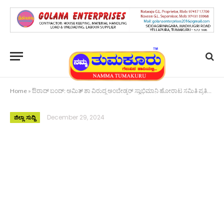
Home
»
ಔರಾದ್ ಬಂದ್: ಅಮಿತ್ ಶಾ ವಿರುದ್ಧ ಅಂಬೇಡ್ಕರ್ ಸ್ವಾಭಿಮಾನಿ ಹೋರಾಟ ಸಮಿತಿ ಪ್ರತಿಭಟನೆ
December 29, 2024
ಜಿಲ್ಲಾ ಸುದ್ದಿ