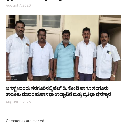
August 7, 2026
ಆಗಸ್ಟ್ 8ರಂದು ಸರಗೂರಿನಲ್ಲಿ ಹೆಚ್.ಡಿ. ಕೋಟೆ ಹಾಗೂ ಸರಗೂರು
ತಾಲೂಕು ಮಾದರ ಮಹಾಸಭಾ ಉದ್ಘಾಟನೆ ಮತ್ತು ಪ್ರತಿಭಾ ಪುರಸ್ಕಾರ
August 7, 2026
Comments are closed.