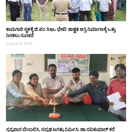
ಕಾಮಗಾರಿ ಸ್ಥಳಕ್ಕೆ ಜಿ.ಪಂ ಸಿಇಒ ಭೇಟಿ: ಶಾಶ್ವತ ಆಸ್ತಿ ನಿರ್ಮಾಣಕ್ಕೆ ಒತ್ತು
ನೀಡಲು ಸೂಚನೆ
August 8, 2026
ಸ್ತನ್ಯಪಾನ ಬೆಂಬಲಿಸಿ, ಸದೃಢ ಜಗತ್ತು ನಿರ್ಮಿಸಿ: ಡಾ.ರವಿಕುಮಾರ್ ಕರೆ