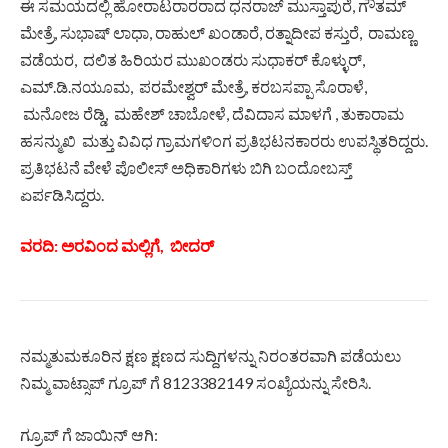
ಈ ಸಮಯದಲ್ಲಿ ಹೋರಾಟರಾರರಾದ ಧನರಾಜ್ ಮುಸ್ತಾಪುರೆ, ಗೌತಮ್
ಮೇತ್ರೆ, ಸುಭಾಷ್ ಲಾಧಾ, ರಾಹುಲ್ ಖಂಡಾರೆ, ರತ್ನಾದೀಪ ಕಸ್ತುರೆ, ರಾಮಣ್ಣ
ವಡೆಯರ, ದಲಿತ ಹಿರಿಯರ ಮುಖಂಡರು ಸುಧಾಕರ್ ಕೊಳ್ಳುರ್,
ಎಮ್.ಡಿ.ನಯೂಮ, ಪರಮೇಶ್ವರ್ ಮೇತ್ರೆ, ಕರಬಸಪ್ಪಾ ಸೊರಾಳೆ,
ಮನೋಜ ರೆಡ್ಡಿ, ಮಹೇಶ್ ಚಾಬೋಳೆ, ದೆವಿದಾಸ ಮಾಳಗೆ , ತುಕಾರಾಮ
ಹಸನ್ಮುಖಿ ಮತ್ತು ವಿವಿಧ ಗ್ರಾಮಗಳಿಂಗ ಪ್ರತಿಭಟನಕಾರರು ಉಪಸ್ಥಿತರಿದ್ದರು.
ಪ್ರತಿಭಟನೆ ವೇಳೆ ಪೊಲೀಸ್ ಅಧಿಕಾರಿಗಳು ಬಿಗಿ ಬಂದೋಬಸ್ತ್
ಏರ್ಪಡಿಸಿದ್ದರು.
ವರದಿ: ಅರವಿಂದ ಮಲ್ಲಿಗೆ, ಬೀದರ್
ನಮ್ಮತುಮಕೂರಿನ ಕ್ಷಣ ಕ್ಷಣದ ಸುದ್ದಿಗಳನ್ನು ನಿರಂತರವಾಗಿ ಪಡೆಯಲು
ನಿಮ್ಮ ವಾಟ್ಸಾಪ್ ಗ್ರೂಪ್ ಗೆ 8123382149 ಸಂಖ್ಯೆಯನ್ನು ಸೇರಿಸಿ.
ಗ್ರೂಪ್ ಗೆ ಜಾಯಿನ್ ಆಗಿ: