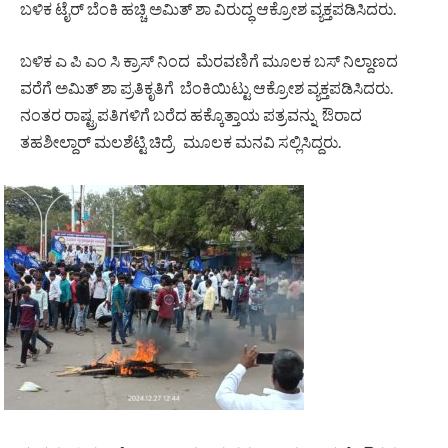
ಬಳಿಕ ಟೈರ್ ಬೆಂಕಿ ಹಚ್ಚಿ ಅಮಿತ್ ಶಾ ವಿರುದ್ಧ ಆಕ್ರೋಶ ವ್ಯಕ್ತಪಡಿಸಿದರು.
ಬಳಿಕ ಎ ಪಿ ಎಂ ಸಿ ಕ್ರಾಸ್ ನಿಂದ ಮೆರವಣಿಗೆ ಮೂಲಕ ಬಸ್ ನಿಲ್ದಾಣದ
ವರೆಗೆ ಅಮಿತ್ ಶಾ ಪ್ರತಿಕೃತಿಗೆ ಬೆಂಕಿಯಿಟ್ಟು ಆಕ್ರೋಶ ವ್ಯಕ್ತಪಡಿಸಿದರು.
ನಂತರ ರಾಷ್ಟ್ರಪತಿಗಳಿಗೆ ಬರೆದ ಹಕ್ಕೊತ್ತಾಯ ಪತ್ರವನ್ನು ಔರಾದ
ತಹಶೀಲ್ದಾರ್ ಮಲಶೆಟ್ಟಿ ಚಿದ್ರೆ ಮೂಲಕ ಮನವಿ ಸಲ್ಲಿಸಿದ್ದರು.