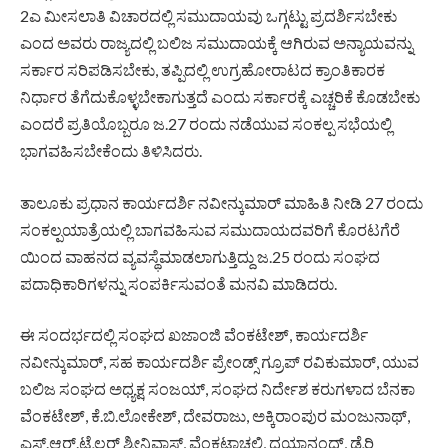
2ಎ ಮೀಸಲಾತಿ ವಿಚಾರದಲ್ಲಿ ಸಮುದಾಯವು ಒಗ್ಗಟ್ಟು ಪ್ರದರ್ಶಿಸಬೇಕು
ಎಂದ ಅವರು ರಾಜ್ಯದಲ್ಲಿ ಬಲಿಜ ಸಮುದಾಯಕ್ಕೆ ಆಗಿರುವ ಅನ್ಯಾಯವನ್ನು
ಸರ್ಕಾರ ಸರಿಪಡಿಸಬೇಕು, ತಪ್ಪಿದಲ್ಲಿ ಉಗ್ರಹೋರಾಟದ ಕ್ರಾಂತಿಕಾರಕ
ನಿರ್ಧಾರ ತೆಗೆದುಕೊಳ್ಳಬೇಕಾಗುತ್ತದೆ ಎಂದು ಸರ್ಕಾರಕ್ಕೆ ಎಚ್ಚರಿಕೆ ಕೊಡಬೇಕು
ಎಂದರೆ ಪ್ರತಿಯೊಬ್ಬರೂ ಜ.27 ರಂದು ನಡೆಯುವ ಸಂಕಲ್ಪ ಸಭೆಯಲ್ಲಿ
ಭಾಗವಹಿಸಬೇಕೆಂದು ತಿಳಿಸಿದರು.
ತಾಲೂಕು ಪ್ರಧಾನ ಕಾರ್ಯದರ್ಶಿ ನವೀನ್ಕುಮಾರ್ ಮಾಹಿತಿ ನೀಡಿ 27 ರಂದು
ಸಂಕಲ್ಪಯಾತ್ರೆಯಲ್ಲಿ ಬಾಗವಹಿಸುವ ಸಮುದಾಯದವರಿಗೆ ಕೊರಟಗೆರೆ
ಯಿಂದ ವಾಹನದ ವ್ಯವಸ್ಥೆಮಾಡಲಾಗುತ್ತಿದ್ದು ಜ.25 ರಂದು ಸಂಘದ
ಪದಾಧಿಕಾರಿಗಳನ್ನು ಸಂಪರ್ಕಿಸುವಂತೆ ಮನವಿ ಮಾಡಿದರು.
ಈ ಸಂದರ್ಭದಲ್ಲಿ ಸಂಘದ ಖಜಾಂಜಿ ವೆಂಕಟೇಶ್, ಕಾರ್ಯದರ್ಶಿ
ನವೀನ್ಕುಮಾರ್, ಸಹ ಕಾರ್ಯದರ್ಶಿ ಪ್ರೇಂಡ್ಸ್ ಗ್ರೂಪ್ ರವಿಕುಮಾರ್, ಯುವ
ಬಲಿಜ ಸಂಘದ ಅಧ್ಯಕ್ಷ ಸಂಜಯ್, ಸಂಘದ ನಿರ್ದೇಶ ಕರುಗಳಾದ ಬೆನಕಾ
ವೆಂಕಟೇಶ್, ಕೆ.ಬಿ.ಲೋಕೇಶ್, ದೇವರಾಜು, ಅಕ್ಕಿರಾಂಪುರ ಮಂಜುನಾಥ್,
ಎಸ್.ಆರ್.ಟೈಲರ್ ಶ್ರೀನಿವಾಸ್, ವೆಂಕಟಾಚಲಿ, ದಯಾನಂದ್, ಡೈರಿ