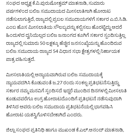
ಸಂಘದ ಅಧ್ಯಕ್ಷ ಕೆ.ವಿ.ಪುರುಷೋತ್ತಮ್ ಮಾತನಾಡಿ, ಸುಮಾರು
ವರ್ಷಗಳಿಂದ ಬಲಿಜ ಸಮುದಾಯದ ಮೀಸಲಾತಿಗಾಗಿ ಹೋರಾಟ
ನಡೆಸುಲಾಗುತ್ತಿದೆ, ರಾಜ್ಯದಲ್ಲಿ ಪ್ರಬಲ ಸಮುದಾಯಗಳಿಗೆ ಸರ್ಕಾರ ಎ.ಬಿ.ಸಿ.ಡಿ.
ಎಂಬ ಹೊಸ ಮೀಸಲಾತಿಯ ಸೌಲಬ್ಯವನ್ನು ಕಲ್ಪಿಸಲು ಹೊರಟ್ಟಿದ್ದು ಆದರೆ
ಹಿಂದುಳಿದ ದ್ವನಿಯಿಲ್ಲದ ಬಲಿಜ ಜನಾಂಗದ ಕೂಗಿಗೆ ಸರ್ಕಾರ ಸ್ಪಂದಿಸುತ್ತಿಲ್ಲ
ರಾಜ್ಯದಲ್ಲಿ ಸುಮಾರು 50 ಲಕ್ಷಕ್ಕೂ ಹೆಚ್ಚಿನ ಜನಸಂಖ್ಯೆಯನ್ನು ಹೊಂದಿರುವ
ಬಲಿಜ ಸಮುದಾಯ ರಾಜ್ಯದ 54 ವಿಧಾನ ಸಭಾ ಕ್ಷೇತ್ರಗಳಲ್ಲಿ ನಿರ್ಣಾಯಕ
ಪಾತ್ರ ವಹಿಸುತ್ತದೆ.
ಮೀಸಲಾತಿಯಲ್ಲಿ ಅನ್ಯಾಯವಾಗಿರುವ ಬಲಿಜ ಸಮುದಾಯಕ್ಕೆ
ನ್ಯಾಯವದಗಿಸಿ ಕೊಡುವಂತೆ ಜ.27 ರಂದು ಸಂಕಲ್ಪ ಪ್ರತಿಭಟನೆಸುತ್ತಿದ್ದು
ಸರ್ಕಾರ ನಮ್ಮ ಮನವಿಗೆ ಸ್ಪಂದಿಸದೆ ಇದ್ದರೆ ಮುಂದಿನ ದಿನಗಳಲ್ಲಿ ಮೀಸಲಾತಿ
ಕೂಡುವವರೆಗೂ ಉಗ್ರ ಹೋರಾಟದೊಂದಿಗೆ ಪ್ರತಿಭಟನೆ ನಡೆಸುವುದಾಗಿ
ತಿಳಿಸಿದ ಅವರು ಬಲಿಜ ಸಮುದಾಯ ಪ್ರತಿಭಟನೆಯಲ್ಲಿ ಭಾಗವಹಿಸಿ
ಹೋರಾಟ ಯಶಸ್ವಿಗೊಳಿಸಬೇಕಾಗಿದೆ ಎಂದರು.
ಜಿಲ್ಲಾ ಸಂಘದ ಪ್ರತಿನಿಧಿ ಹಾಗೂ ಮುಖಂಡ ಕೆ.ಎಲ್.ಆನಂದ್ ಮಾತನಾಡಿ,