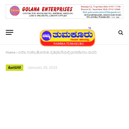
Home
»
ಬಲಿಜ ಸಂಕಲ್ಪ ಹೋರಾಟ ಪ್ರತಿಭಟನೆಯಲ್ಲಿ ಭಾಗವಹಿಸಲು ಮನವಿ
January 25, 2023
ಕೊರಟಗೆರೆ