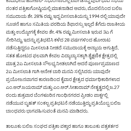
ಕಾಮಧೇನು ಹೋಟೆಲ್ ಸಭಾಂಗಣದಲ್ಲಿ ಏರ್ಪಡಿಸಿದ್ದ ಪುರ್ವಭಾವಿ ಸಭೆಯ
ನಂತರ ಪತ್ರಿಕಾಗೋಷ್ಠಿಯಲ್ಲಿ ಮಾತನಾಡಿದ ಅವರು, ಮೊದಲಿನಿಂದ ಬಲಿಜ
ಸಮುದಾಯ ಶೇ. 28% ರಷ್ಟು ಇದ್ದ ವೀಸಲಾತಿಯನ್ನು 1994 ರಲ್ಲಿ ಯಾವುದೇ
ಸೂಚನೆ ಹಾಗೂ ಸಮಿತಿಯ ವರದಿಯ ಶಿಫಾರಸ್ಸು ಇಲ್ಲದೆ ತೆಗೆದು ರಾಜಕೀಯ
ಮತ್ತು ಉದ್ಯೋಗಕ್ಕೆ ಕೇವಲ ಶೇ. 4% ರಷ್ಟು ಮೀಸಲಾತಿ ಇರುವ 3ಎ ಗೆ
ಸೇರಿಸಿದ್ದು, ಇದನ್ನು ಪ್ರತಿಭಟಿಸಿ ಕಳೆದ 28 ವರ್ಷಗಳಿಂದ ಹೋರಾಟ
ನಡೆಸುತ್ತಿದ್ದರೂ ಮೀಸಲಾತಿ ನೀಡದೆ ಸಮುದಾಯಕ್ಕೆ ಅನ್ಯಾಯ ಆಗುತ್ತಿದೆ,
ಸತತ ಹೋಟದ ಫಲವಾಗಿ ಕೇವಲ ವಿದ್ಯಾಬ್ಯಾಸಕ್ಕಾಗಿ ಶೈಕ್ಷಣಿಕ ಕ್ಷೇತ್ರದಲ್ಲಿ
ಮಾತ್ರ 2ಎ ಮೀಸಲಾತಿ ಸೌಲಭ್ಯ ನೀಡಲಾಗಿದೆ ಅದರೆ ಪೂರ್ಣಪ್ರಮಾಣದ
2ಎ ಮೀಸಲಾತಿ ಗಾಗಿ ಅನೇಕ ಬಾರಿ ಮನವಿ ಸಲ್ಲಿಸಿದರು ಯಾವುದೇ
ಪ್ರಯೋಜನವಾಗದ ಕಾರಣದಿಂದ ಕೈವಾರ ಕ್ಷೇತ್ರದ ಧರ್ಮಾಧಿಕಾರಿಗಳಾದ
ಎಂ.ಆರ್.ಜಯರಾಮ್ ಮತ್ತು ಎಂ.ಆರ್.ಸೀತಾರಾಮ್ ನೇತೃತ್ವದಲ್ಲಿ ಜ.27
ರಂದು ಶುಕ್ರವಾರ ಬೆಂಗಳೂರಿನ ಗಾಂಧಿನಗರದ ಪ್ರೀಡಂ ಪಾರ್ಕ್ನಲ್ಲಿ
ನಡೆಯುವ ಬೃಹತ್ ಸಂಕಲ್ಪ ಪ್ರತಿಭಟನೆ ನಡೆಯುತ್ತಿದ್ದು ಪ್ರತಿಯೊಬ್ಬ ಬಲಿಜ
ಬಾಂಧವರು ಭಾಗವಹಿಸುವಂತೆ ಮನವಿ ಮಾಡಿದರು.
ತಾಲೂಕು ಬಲಿಜ ಸಂಘದ ಪತ್ರಿಕಾ ವಕ್ತಾರ ಹಾಗೂ ತಾಲೂಕು ಪತ್ರಕರ್ತರ