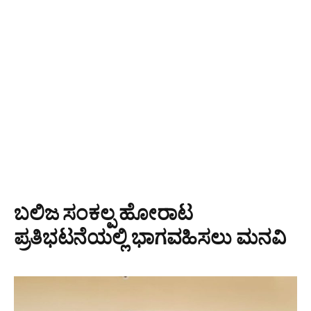
ಬಲಿಜ ಸಂಕಲ್ಪ ಹೋರಾಟ
ಪ್ರತಿಭಟನೆಯಲ್ಲಿ ಭಾಗವಹಿಸಲು ಮನವಿ