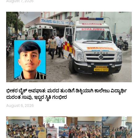
August 7, 2026
ಭೀಕರ ಬೈಕ್ ಅಪಘಾತ: ಮರದ ತುಂಡಿಗೆ ಡಿಕ್ಕಿಯಾಗಿ ಕಾಲೇಜು ವಿದ್ಯಾರ್ಥಿ
ದುರಂತ ಸಾವು, ಇಬ್ಬರ ಸ್ಥಿತಿ ಗಂಭೀರ
August 6, 2026