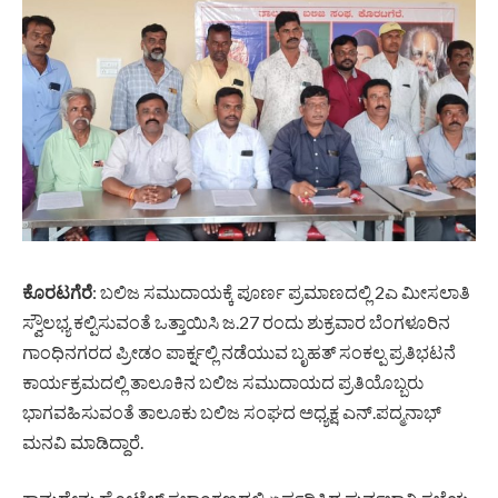
ಕೊರಟಗೆರೆ
: ಬಲಿಜ ಸಮುದಾಯಕ್ಕೆ ಪೂರ್ಣ ಪ್ರಮಾಣದಲ್ಲಿ 2ಎ ಮೀಸಲಾತಿ
ಸ್ವೌಲಭ್ಯ ಕಲ್ಪಿಸುವಂತೆ ಒತ್ತಾಯಿಸಿ ಜ.27 ರಂದು ಶುಕ್ರವಾರ ಬೆಂಗಳೂರಿನ
ಗಾಂಧಿನಗರದ ಪ್ರೀಡಂ ಪಾರ್ಕ್ನಲ್ಲಿ ನಡೆಯುವ ಬೃಹತ್ ಸಂಕಲ್ಪ ಪ್ರತಿಭಟನೆ
ಕಾರ್ಯಕ್ರಮದಲ್ಲಿ ತಾಲೂಕಿನ ಬಲಿಜ ಸಮುದಾಯದ ಪ್ರತಿಯೊಬ್ಬರು
ಭಾಗವಹಿಸುವಂತೆ ತಾಲೂಕು ಬಲಿಜ ಸಂಘದ ಅಧ್ಯಕ್ಷ ಎನ್.ಪದ್ಮನಾಭ್
ಮನವಿ ಮಾಡಿದ್ದಾರೆ.