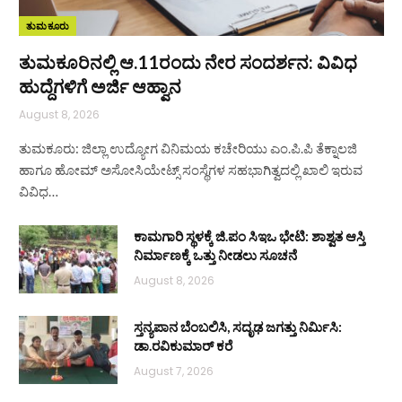
ತುಮಕೂರು
ತುಮಕೂರಿನಲ್ಲಿ ಆ.11ರಂದು ನೇರ ಸಂದರ್ಶನ: ವಿವಿಧ
ಹುದ್ದೆಗಳಿಗೆ ಅರ್ಜಿ ಆಹ್ವಾನ
August 8, 2026
ತುಮಕೂರು: ಜಿಲ್ಲಾ ಉದ್ಯೋಗ ವಿನಿಮಯ ಕಚೇರಿಯು ಎಂ.ಪಿ.ಪಿ ತೆಕ್ನಾಲಜಿ
ಹಾಗೂ ಹೋಮ್ ಅಸೋಸಿಯೇಟ್ಸ್ ಸಂಸ್ಥೆಗಳ ಸಹಭಾಗಿತ್ವದಲ್ಲಿ ಖಾಲಿ ಇರುವ
ವಿವಿಧ…
ಕಾಮಗಾರಿ ಸ್ಥಳಕ್ಕೆ ಜಿ.ಪಂ ಸಿಇಒ ಭೇಟಿ: ಶಾಶ್ವತ ಆಸ್ತಿ
ನಿರ್ಮಾಣಕ್ಕೆ ಒತ್ತು ನೀಡಲು ಸೂಚನೆ
August 8, 2026
ಸ್ತನ್ಯಪಾನ ಬೆಂಬಲಿಸಿ, ಸದೃಢ ಜಗತ್ತು ನಿರ್ಮಿಸಿ:
ಡಾ.ರವಿಕುಮಾರ್ ಕರೆ
August 7, 2026