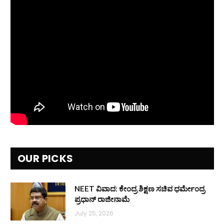
OUR PICKS
NEET ವಿವಾದ: ಕೇಂದ್ರ ಶಿಕ್ಷಣ ಸಚಿವ ಧರ್ಮೇಂದ್ರ
ಪ್ರಧಾನ್ ರಾಜೀನಾಮೆ
July 25, 2026