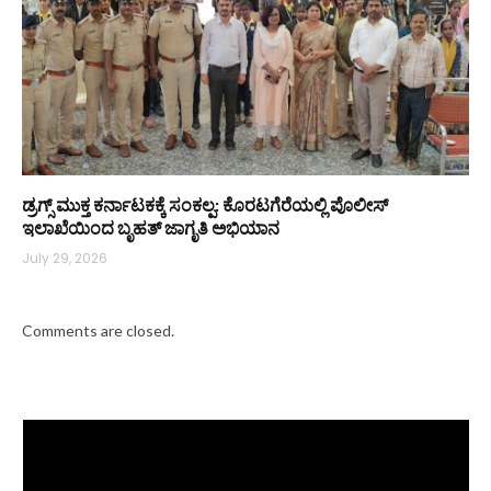
ಡ್ರಗ್ಸ್ ಮುಕ್ತ ಕರ್ನಾಟಕಕ್ಕೆ ಸಂಕಲ್ಪ: ಕೊರಟಗೆರೆಯಲ್ಲಿ ಪೊಲೀಸ್
ಇಲಾಖೆಯಿಂದ ಬೃಹತ್ ಜಾಗೃತಿ ಅಭಿಯಾನ
July 29, 2026
Comments are closed.