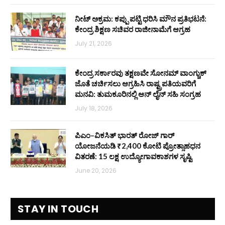
ನೀಟ್ ಅಕ್ರಮ: ಕಪ್ಪು ಪಟ್ಟಿ ಧರಿಸಿ ಮೌನ ಪ್ರತಿಭಟನೆ:
ಕೇಂದ್ರ ಶಿಕ್ಷಣ ಸಚಿವರ ರಾಜೀನಾಮೆಗೆ ಆಗ್ರಹ
July 21, 2026
ಕೇಂದ್ರ ಸರ್ಕಾರವು ತಕ್ಷಣವೇ ಸೋನಮ್ ವಾಂಗ್ಚುಕ್
ಜೊತೆ ಚರ್ಚಿಸಲು ಆಗ್ರಹಿಸಿ ರಾಷ್ಟ್ರಪತಿಯವರಿಗೆ
ಮನವಿ: ತುಮಕೂರಿನಲ್ಲಿ ಆನ್‌ ಲೈನ್ ಸಹಿ ಸಂಗ್ರಹ
July 18, 2026
ಪಿಎಂ–ವಿಕಸಿತ್ ಭಾರತ್ ರೋಜ್‌ ಗಾರ್
ಯೋಜನೆಯಡಿ ₹2,400 ಕೋಟಿ ಪ್ರೋತ್ಸಾಹಧನ
ವಿತರಣೆ: 15 ಲಕ್ಷ ಉದ್ಯೋಗಾವಕಾಶಗಳ ಸೃಷ್ಟಿ
June 20, 2026
STAY IN TOUCH