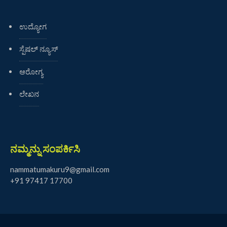
ಉದ್ಯೋಗ
ಸ್ಪೆಷಲ್ ನ್ಯೂಸ್
ಆರೋಗ್ಯ
ಲೇಖನ
ನಮ್ಮನ್ನು ಸಂಪರ್ಕಿಸಿ
nammatumakuru9@gmail.com
+91 97417 17700