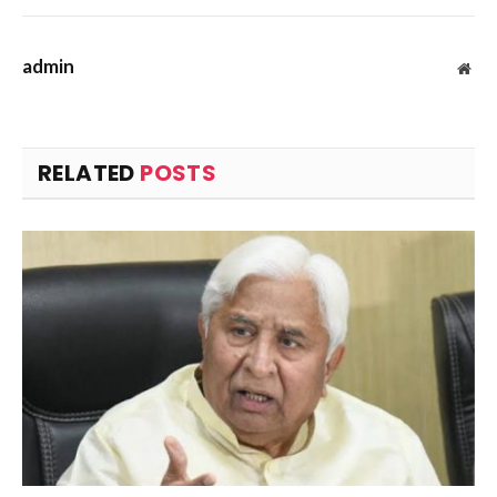
admin
Web
RELATED
POSTS