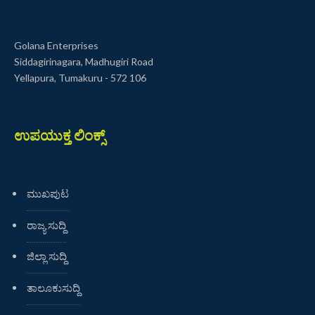
Golana Enterprises
Siddagirinagara, Madhugiri Road
Yellapura, Tumakuru - 572 106
ಉಪಯುಕ್ತ ಲಿಂಕ್ಸ್
ಮುಖಪುಟ
ರಾಜ್ಯ ಸುದ್ದಿ
ಜಿಲ್ಲಾ ಸುದ್ದಿ
ತಾಲೂಕುಸುದ್ದಿ