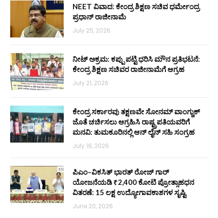
NEET ವಿವಾದ: ಕೇಂದ್ರ ಶಿಕ್ಷಣ ಸಚಿವ ಧರ್ಮೇಂದ್ರ
ಪ್ರಧಾನ್ ರಾಜೀನಾಮೆ
July 25, 2026
ನೀಟ್ ಅಕ್ರಮ: ಕಪ್ಪು ಪಟ್ಟಿ ಧರಿಸಿ ಮೌನ ಪ್ರತಿಭಟನೆ:
ಕೇಂದ್ರ ಶಿಕ್ಷಣ ಸಚಿವರ ರಾಜೀನಾಮೆಗೆ ಆಗ್ರಹ
July 21, 2026
ಕೇಂದ್ರ ಸರ್ಕಾರವು ತಕ್ಷಣವೇ ಸೋನಮ್ ವಾಂಗ್ಚುಕ್
ಜೊತೆ ಚರ್ಚಿಸಲು ಆಗ್ರಹಿಸಿ ರಾಷ್ಟ್ರಪತಿಯವರಿಗೆ
ಮನವಿ: ತುಮಕೂರಿನಲ್ಲಿ ಆನ್‌ ಲೈನ್ ಸಹಿ ಸಂಗ್ರಹ
July 18, 2026
ಪಿಎಂ–ವಿಕಸಿತ್ ಭಾರತ್ ರೋಜ್‌ ಗಾರ್
ಯೋಜನೆಯಡಿ ₹2,400 ಕೋಟಿ ಪ್ರೋತ್ಸಾಹಧನ
ವಿತರಣೆ: 15 ಲಕ್ಷ ಉದ್ಯೋಗಾವಕಾಶಗಳ ಸೃಷ್ಟಿ
June 20, 2026