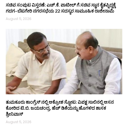
ಸಚಿವ ಸಂಪುಟ ವಿಸ್ತರಣೆ: ಎಚ್.ಕೆ. ಪಾಟೀಲ್ ಗೆ ಸಚಿವ ಸ್ಥಾನ ಕೈತಪ್ಪಿದ್ದಕ್ಕೆ
ಗದಗ–ಬೆಟಗೇರಿ ನಗರಸಭೆಯ 22 ಸದಸ್ಯರ ಸಾಮೂಹಿಕ ರಾಜೀನಾಮೆ
August 5, 2026
ತುಮಕೂರು ಕಾಂಗ್ರೆಸ್ ನಲ್ಲಿ ಆಕ್ರೋಶ ಸ್ಫೋಟ: ವಿಪಕ್ಷ ಸಾಲಿನಲ್ಲಿ ಆಸನ
ಕೋರಿದ ಟಿ.ಬಿ. ಜಯಚಂದ್ರ, ಹೆಚ್ ಡಿಕೆಯನ್ನು ಹೊಗಳಿದ ಶಾಸಕ
ಶ್ರೀನಿವಾಸ್
August 5, 2026