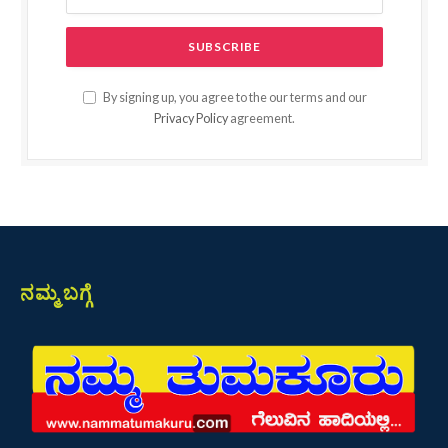
By signing up, you agree to the our terms and our
Privacy Policy
agreement.
ನಮ್ಮ ಬಗ್ಗೆ