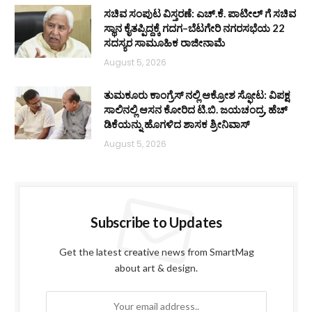
ಸಚಿವ ಸಂಪುಟ ವಿಸ್ತರಣೆ: ಎಚ್.ಕೆ. ಪಾಟೀಲ್ ಗೆ ಸಚಿವ
ಸ್ಥಾನ ಕೈತಪ್ಪಿದ್ದಕ್ಕೆ ಗದಗ–ಬೆಟಗೇರಿ ನಗರಸಭೆಯ 22
ಸದಸ್ಯರ ಸಾಮೂಹಿಕ ರಾಜೀನಾಮೆ
August 5, 2026
ತುಮಕೂರು ಕಾಂಗ್ರೆಸ್ ನಲ್ಲಿ ಆಕ್ರೋಶ ಸ್ಫೋಟ: ವಿಪಕ್ಷ
ಸಾಲಿನಲ್ಲಿ ಆಸನ ಕೋರಿದ ಟಿ.ಬಿ. ಜಯಚಂದ್ರ, ಹೆಚ್
ಡಿಕೆಯನ್ನು ಹೊಗಳಿದ ಶಾಸಕ ಶ್ರೀನಿವಾಸ್
August 5, 2026
Subscribe to Updates
Get the latest creative news from SmartMag
about art & design.