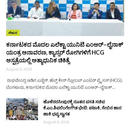
ಲೇಖನ
ಕರ್ನಾಟಕದ ಮೊದಲ ಎಲೆಕ್ಟಾ ಯುನಿಟಿ ಎಂಆರ್–ಲೈನಾಕ್
ಯಂತ್ರ ಅನಾವರಣ, ಕ್ಯಾನ್ಸರ್ ರೋಗಿಗಳಿಗೆ HCG
ಆಸ್ಪತ್ರೆಯಲ್ಲಿ ಅತ್ಯಾಧುನಿಕ ಚಿಕಿತ್ಸೆ
August 6, 2026
ರಾಘವೇಂದ್ರ ಅಡಿಗ ಎಚ್ಚೆನ್. ಹೆಲ್ತ್‌ ಕೇರ್ ಗ್ಲೋಬಲ್ ಎಂಟರ್‌ ಪ್ರೈಸಸ್ (HCG),
ಬೆಂಗಳೂರು, ಕರ್ನಾಟಕದ ಮೊದಲ ಎಲೆಕ್ಟಾ ಯುನಿಟಿ ಎಂಆರ್–ಲೈನಾಕ್…
ಹೊಳೆನರಸೀಪುರಕ್ಕೆ ನೂತನ ವಸತಿ ಸಚಿವ
ಕೆ.ಎಂ.ಶಿವಲಿಂಗೇಗೌಡ ಭೇಟಿ: ಪಟಾಕಿ, ಸೇಬಿನ ಹಾರ
ಹಾಕಿ ಭವ್ಯ ಸ್ವಾಗತ
August 6, 2026