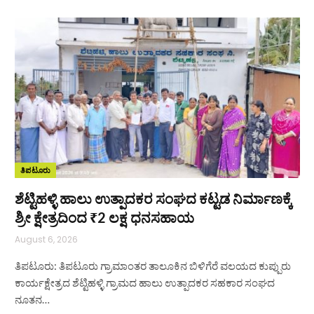
ತಿಪಟೂರು
ಶೆಟ್ಟಿಹಳ್ಳಿ ಹಾಲು ಉತ್ಪಾದಕರ ಸಂಘದ ಕಟ್ಟಡ ನಿರ್ಮಾಣಕ್ಕೆ
ಶ್ರೀ ಕ್ಷೇತ್ರದಿಂದ ₹2 ಲಕ್ಷ ಧನಸಹಾಯ
August 6, 2026
ತಿಪಟೂರು: ತಿಪಟೂರು ಗ್ರಾಮಾಂತರ ತಾಲೂಕಿನ ಬಿಳಿಗೆರೆ ವಲಯದ ಕುಪ್ಪುರು
ಕಾರ್ಯಕ್ಷೇತ್ರದ ಶೆಟ್ಟಿಹಳ್ಳಿ ಗ್ರಾಮದ ಹಾಲು ಉತ್ಪಾದಕರ ಸಹಕಾರ ಸಂಘದ
ನೂತನ…