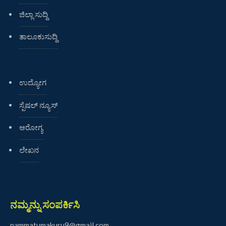
ಜಿಲ್ಲಾ ಸುದ್ದಿ
ತಾಲೂಕುಸುದ್ದಿ
ಉದ್ಯೋಗ
ಸ್ಪೆಷಲ್ ನ್ಯೂಸ್
ಆರೋಗ್ಯ
ಲೇಖನ
ನಮ್ಮನ್ನು ಸಂಪರ್ಕಿಸಿ
nammatumakuru9@gmail.com