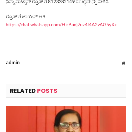
ನಿಮ್ಮ ವಾಟ್ಸಾಪ್ ಗ್ರೂಪ್ ಗೆ 8123382149 ಸಂಖ್ಯೆಯನ್ನು ಸೇರಿಸಿ.
ಗ್ರೂಪ್ ಗೆ ಜಾಯಿನ್ ಆಗಿ:
https://chat.whatsapp.com/HirBanj7uz4I4A2vAG5yXx
admin
Web
RELATED
POSTS