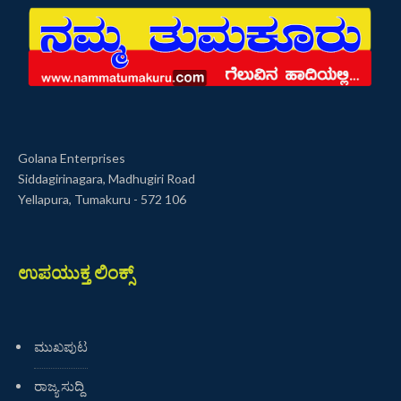
Golana Enterprises
Siddagirinagara, Madhugiri Road
Yellapura, Tumakuru - 572 106
ಉಪಯುಕ್ತ ಲಿಂಕ್ಸ್
ಮುಖಪುಟ
ರಾಜ್ಯ ಸುದ್ದಿ