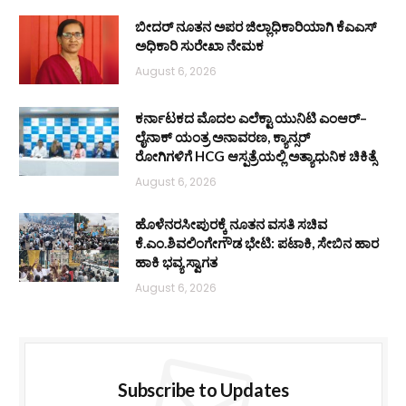
ಬೀದರ್ ನೂತನ ಅಪರ ಜಿಲ್ಲಾಧಿಕಾರಿಯಾಗಿ ಕೆಎಎಸ್
ಅಧಿಕಾರಿ ಸುರೇಖಾ ನೇಮಕ
August 6, 2026
ಕರ್ನಾಟಕದ ಮೊದಲ ಎಲೆಕ್ಟಾ ಯುನಿಟಿ ಎಂಆರ್–
ಲೈನಾಕ್ ಯಂತ್ರ ಅನಾವರಣ, ಕ್ಯಾನ್ಸರ್
ರೋಗಿಗಳಿಗೆ HCG ಆಸ್ಪತ್ರೆಯಲ್ಲಿ ಅತ್ಯಾಧುನಿಕ ಚಿಕಿತ್ಸೆ
August 6, 2026
ಹೊಳೆನರಸೀಪುರಕ್ಕೆ ನೂತನ ವಸತಿ ಸಚಿವ
ಕೆ.ಎಂ.ಶಿವಲಿಂಗೇಗೌಡ ಭೇಟಿ: ಪಟಾಕಿ, ಸೇಬಿನ ಹಾರ
ಹಾಕಿ ಭವ್ಯ ಸ್ವಾಗತ
August 6, 2026
Subscribe to Updates