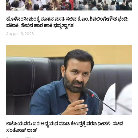
ಹೊಳೆನರಸೀಪುರಕ್ಕೆ ನೂತನ ವಸತಿ ಸಚಿವ ಕೆ.ಎಂ.ಶಿವಲಿಂಗೇಗೌಡ ಭೇಟಿ:
ಪಟಾಕಿ, ಸೇಬಿನ ಹಾರ ಹಾಕಿ ಭವ್ಯ ಸ್ವಾಗತ
August 6, 2026
ಬಿಜೆಪಿಯವರು ಬರ ಅಧ್ಯಯನ ಮಾಡಿ ಕೇಂದ್ರಕ್ಕೆ ವರದಿ ನೀಡಲಿ: ಸಚಿವ
ಸಂತೋಷ್ ಲಾಡ್