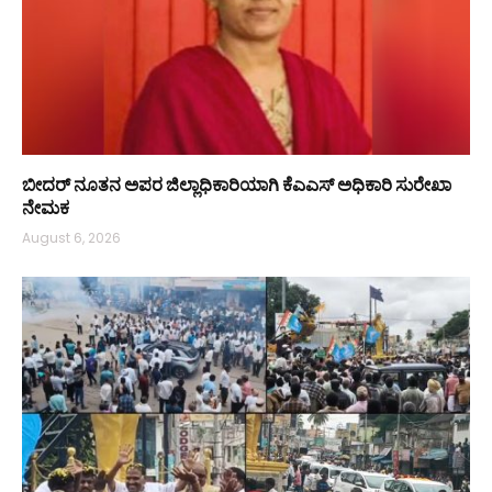
ಬೀದರ್ ನೂತನ ಅಪರ ಜಿಲ್ಲಾಧಿಕಾರಿಯಾಗಿ ಕೆಎಎಸ್ ಅಧಿಕಾರಿ ಸುರೇಖಾ
ನೇಮಕ
August 6, 2026