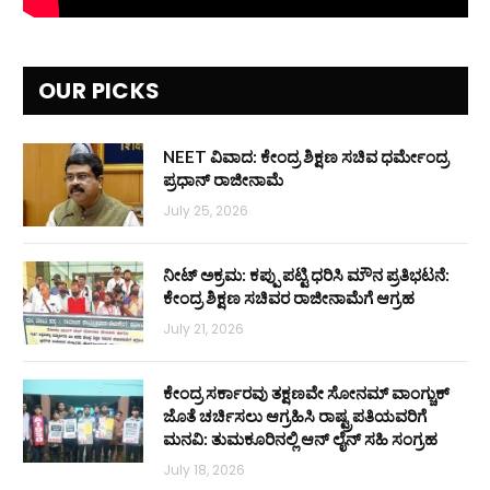
OUR PICKS
NEET ವಿವಾದ: ಕೇಂದ್ರ ಶಿಕ್ಷಣ ಸಚಿವ ಧರ್ಮೇಂದ್ರ
ಪ್ರಧಾನ್ ರಾಜೀನಾಮೆ
July 25, 2026
ನೀಟ್ ಅಕ್ರಮ: ಕಪ್ಪು ಪಟ್ಟಿ ಧರಿಸಿ ಮೌನ ಪ್ರತಿಭಟನೆ:
ಕೇಂದ್ರ ಶಿಕ್ಷಣ ಸಚಿವರ ರಾಜೀನಾಮೆಗೆ ಆಗ್ರಹ
July 21, 2026
ಕೇಂದ್ರ ಸರ್ಕಾರವು ತಕ್ಷಣವೇ ಸೋನಮ್ ವಾಂಗ್ಚುಕ್
ಜೊತೆ ಚರ್ಚಿಸಲು ಆಗ್ರಹಿಸಿ ರಾಷ್ಟ್ರಪತಿಯವರಿಗೆ
ಮನವಿ: ತುಮಕೂರಿನಲ್ಲಿ ಆನ್‌ ಲೈನ್ ಸಹಿ ಸಂಗ್ರಹ
July 18, 2026