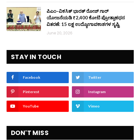
ಪಿಎಂ–ವಿಕಸಿತ್ ಭಾರತ್ ರೋಜ್‌ ಗಾರ್
ಯೋಜನೆಯಡಿ ₹2,400 ಕೋಟಿ ಪ್ರೋತ್ಸಾಹಧನ
ವಿತರಣೆ: 15 ಲಕ್ಷ ಉದ್ಯೋಗಾವಕಾಶಗಳ ಸೃಷ್ಟಿ
June 20, 2026
STAY IN TOUCH
Facebook
Twitter
Pinterest
Instagram
YouTube
Vimeo
DON'T MISS