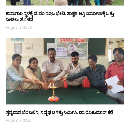
ಕಾಮಗಾರಿ ಸ್ಥಳಕ್ಕೆ ಜಿ.ಪಂ ಸಿಇಒ ಭೇಟಿ: ಶಾಶ್ವತ ಆಸ್ತಿ ನಿರ್ಮಾಣಕ್ಕೆ ಒತ್ತು
ನೀಡಲು ಸೂಚನೆ
August 8, 2026
ಸ್ತನ್ಯಪಾನ ಬೆಂಬಲಿಸಿ, ಸದೃಢ ಜಗತ್ತು ನಿರ್ಮಿಸಿ: ಡಾ.ರವಿಕುಮಾರ್ ಕರೆ
August 7, 2026