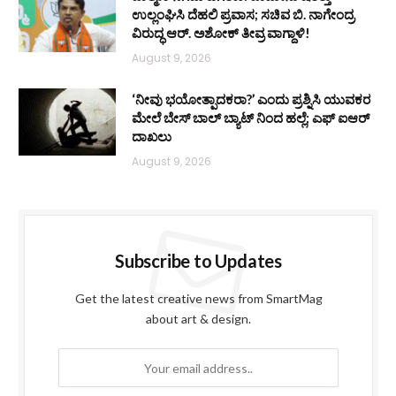
ಉಲ್ಲಂಘಿಸಿ ದೆಹಲಿ ಪ್ರವಾಸ; ಸಚಿವ ಬಿ. ನಾಗೇಂದ್ರ
ವಿರುದ್ಧ ಆರ್. ಅಶೋಕ್ ತೀವ್ರ ವಾಗ್ದಾಳಿ!
August 9, 2026
‘ನೀವು ಭಯೋತ್ಪಾದಕರಾ?’ ಎಂದು ಪ್ರಶ್ನಿಸಿ ಯುವಕರ
ಮೇಲೆ ಬೇಸ್‌ ಬಾಲ್ ಬ್ಯಾಟ್‌ ನಿಂದ ಹಲ್ಲೆ; ಎಫ್‌ ಐಆರ್
ದಾಖಲು
August 9, 2026
Subscribe to Updates
Get the latest creative news from SmartMag
about art & design.