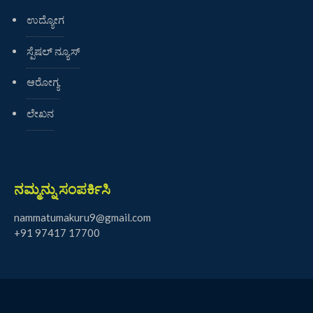
ಉದ್ಯೋಗ
ಸ್ಪೆಷಲ್ ನ್ಯೂಸ್
ಆರೋಗ್ಯ
ಲೇಖನ
ನಮ್ಮನ್ನು ಸಂಪರ್ಕಿಸಿ
nammatumakuru9@gmail.com
+91 97417 17700