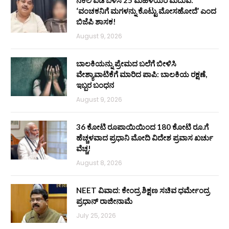
ನಕಲಿ ಐಡಿ ಬಳಸಿ 25 ಮಹಿಳೆಯರ ಮದುವೆ:
‘ವಂಚಕನಿಗೆ ಮಗಳನ್ನು ಕೊಟ್ಟು ಮೋಸಹೋದೆ’ ಎಂದ
ಬಿಜೆಪಿ ಶಾಸಕ!
August 9, 2026
ಬಾಲಕಿಯನ್ನು ಪ್ರೇಮದ ಬಲೆಗೆ ಬೀಳಿಸಿ
ವೇಶ್ಯಾವಾಟಿಕೆಗೆ ಮಾರಿದ ಪಾಪಿ: ಬಾಲಕಿಯ ರಕ್ಷಣೆ,
ಇಬ್ಬರ ಬಂಧನ
August 9, 2026
36 ಕೋಟಿ ರೂಪಾಯಿಯಿಂದ 180 ಕೋಟಿ ರೂ.ಗೆ
ಹೆಚ್ಚಳವಾದ ಪ್ರಧಾನಿ ಮೋದಿ ವಿದೇಶ ಪ್ರವಾಸ ಖರ್ಚು
ವೆಚ್ಚ!
August 8, 2026
NEET ವಿವಾದ: ಕೇಂದ್ರ ಶಿಕ್ಷಣ ಸಚಿವ ಧರ್ಮೇಂದ್ರ
ಪ್ರಧಾನ್ ರಾಜೀನಾಮೆ
July 25, 2026