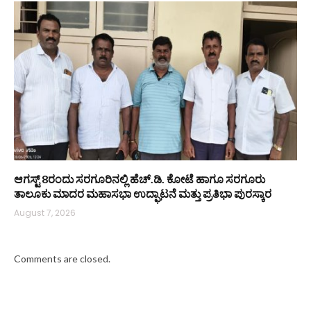
ಆಗಸ್ಟ್ 8ರಂದು ಸರಗೂರಿನಲ್ಲಿ ಹೆಚ್.ಡಿ. ಕೋಟೆ ಹಾಗೂ ಸರಗೂರು
ತಾಲೂಕು ಮಾದರ ಮಹಾಸಭಾ ಉದ್ಘಾಟನೆ ಮತ್ತು ಪ್ರತಿಭಾ ಪುರಸ್ಕಾರ
August 7, 2026
Comments are closed.