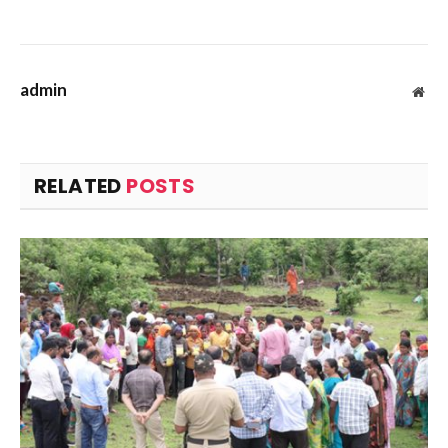
admin
Web
RELATED
POSTS