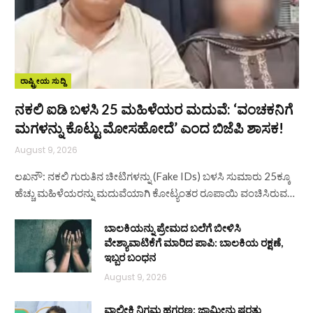
ರಾಷ್ಟ್ರೀಯ ಸುದ್ದಿ
ನಕಲಿ ಐಡಿ ಬಳಸಿ 25 ಮಹಿಳೆಯರ ಮದುವೆ: ‘ವಂಚಕನಿಗೆ
ಮಗಳನ್ನು ಕೊಟ್ಟು ಮೋಸಹೋದೆ’ ಎಂದ ಬಿಜೆಪಿ ಶಾಸಕ!
August 9, 2026
ಲಖನೌ: ನಕಲಿ ಗುರುತಿನ ಚೀಟಿಗಳನ್ನು (Fake IDs) ಬಳಸಿ ಸುಮಾರು 25ಕ್ಕೂ
ಹೆಚ್ಚು ಮಹಿಳೆಯರನ್ನು ಮದುವೆಯಾಗಿ ಕೋಟ್ಯಂತರ ರೂಪಾಯಿ ವಂಚಿಸಿರುವ…
ಬಾಲಕಿಯನ್ನು ಪ್ರೇಮದ ಬಲೆಗೆ ಬೀಳಿಸಿ
ವೇಶ್ಯಾವಾಟಿಕೆಗೆ ಮಾರಿದ ಪಾಪಿ: ಬಾಲಕಿಯ ರಕ್ಷಣೆ,
ಇಬ್ಬರ ಬಂಧನ
August 9, 2026
ವಾಲ್ಮೀಕಿ ನಿಗಮ ಹಗರಣ: ಜಾಮೀನು ಷರತ್ತು