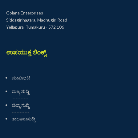
Golana Enterprises
Siddagirinagara, Madhugiri Road
Yellapura, Tumakuru - 572 106
ಉಪಯುಕ್ತ ಲಿಂಕ್ಸ್
ಮುಖಪುಟ
ರಾಜ್ಯ ಸುದ್ದಿ
ಜಿಲ್ಲಾ ಸುದ್ದಿ
ತಾಲೂಕುಸುದ್ದಿ