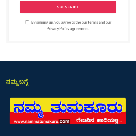
By signing up, you agree to the our terms and our
Privacy Policy
agreement.
ನಮ್ಮ ಬಗ್ಗೆ