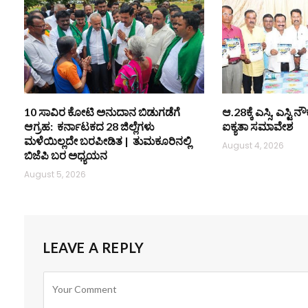
10 ಸಾವಿರ ಕೋಟಿ ಅನುದಾನ ಬಿಡುಗಡೆಗೆ
ಆ.28ಕ್ಕೆ ಎಸ್ಸಿ, ಎಸ್ಟ
ಆಗ್ರಹ: ಕರ್ನಾಟಕದ 28 ಜಿಲ್ಲೆಗಳು
ಐಕ್ಯತಾ ಸಮಾವೇಶ
ಮಳೆಯಿಲ್ಲದೇ ಬರಪೀಡಿತ | ತುಮಕೂರಿನಲ್ಲಿ
August 4, 2026
ಬಿಜೆಪಿ ಬರ ಅಧ್ಯಯನ
August 5, 2026
LEAVE A REPLY