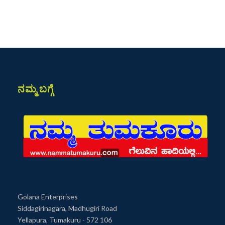
ನಮ್ಮ ಬಗ್ಗೆ
Golana Enterprises
Siddagirinagara, Madhugiri Road
Yellapura, Tumakuru - 572 106