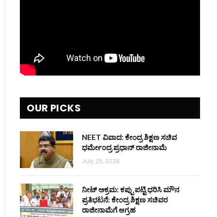
OUR PICKS
NEET ವಿವಾದ: ಕೇಂದ್ರ ಶಿಕ್ಷಣ ಸಚಿವ
ಧರ್ಮೇಂದ್ರ ಪ್ರಧಾನ್ ರಾಜೀನಾಮೆ
July 25, 2026
ನೀಟ್ ಅಕ್ರಮ: ಕಪ್ಪು ಪಟ್ಟಿ ಧರಿಸಿ ಮೌನ
ಪ್ರತಿಭಟನೆ: ಕೇಂದ್ರ ಶಿಕ್ಷಣ ಸಚಿವರ
ರಾಜೀನಾಮೆಗೆ ಆಗ್ರಹ