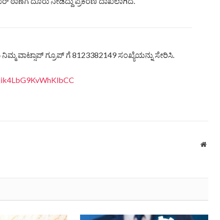
ಠಾಣೆಗೆ ದೂರು ನೀಡಿದ್ದು ಪ್ರಕರಣ ದಾಖಲಾಗಿದೆ.
ಿಮ್ಮ ವಾಟ್ಸಾಪ್ ಗ್ರೂಪ್ ಗೆ 8123382149 ಸಂಖ್ಯೆಯನ್ನು ಸೇರಿಸಿ.
eQjik4LbG9KvWhKlbCC
Webs