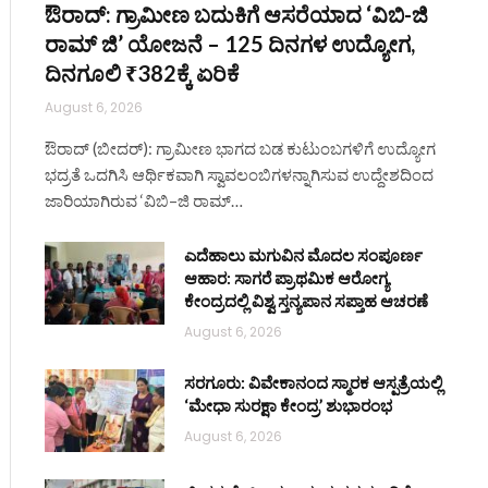
ಔರಾದ್: ಗ್ರಾಮೀಣ ಬದುಕಿಗೆ ಆಸರೆಯಾದ ‘ವಿಬಿ-ಜಿ
ರಾಮ್ ಜಿ’ ಯೋಜನೆ – 125 ದಿನಗಳ ಉದ್ಯೋಗ,
ದಿನಗೂಲಿ ₹382ಕ್ಕೆ ಏರಿಕೆ
August 6, 2026
ಔರಾದ್ (ಬೀದರ್): ಗ್ರಾಮೀಣ ಭಾಗದ ಬಡ ಕುಟುಂಬಗಳಿಗೆ ಉದ್ಯೋಗ
ಭದ್ರತೆ ಒದಗಿಸಿ ಆರ್ಥಿಕವಾಗಿ ಸ್ವಾವಲಂಬಿಗಳನ್ನಾಗಿಸುವ ಉದ್ದೇಶದಿಂದ
ಜಾರಿಯಾಗಿರುವ ‘ವಿಬಿ–ಜಿ ರಾಮ್…
ಎದೆಹಾಲು ಮಗುವಿನ ಮೊದಲ ಸಂಪೂರ್ಣ
ಆಹಾರ: ಸಾಗರೆ ಪ್ರಾಥಮಿಕ ಆರೋಗ್ಯ
ಕೇಂದ್ರದಲ್ಲಿ ವಿಶ್ವ ಸ್ತನ್ಯಪಾನ ಸಪ್ತಾಹ ಆಚರಣೆ
August 6, 2026
ಸರಗೂರು: ವಿವೇಕಾನಂದ ಸ್ಮಾರಕ ಆಸ್ಪತ್ರೆಯಲ್ಲಿ
‘ಮೇಧಾ ಸುರಕ್ಷಾ ಕೇಂದ್ರ’ ಶುಭಾರಂಭ
August 6, 2026