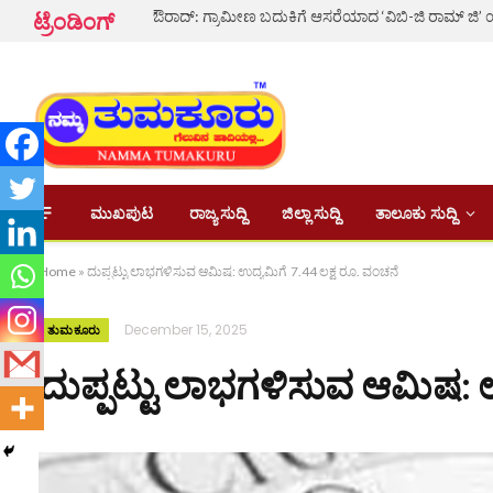
ಟ್ರೆಂಡಿಂಗ್
ಮುಖಪುಟ
ರಾಜ್ಯ ಸುದ್ದಿ
ಜಿಲ್ಲಾ ಸುದ್ದಿ
ತಾಲೂಕು ಸುದ್ದಿ
Home
»
ದುಪ್ಪಟ್ಟು ಲಾಭಗಳಿಸುವ ಆಮಿಷ: ಉದ್ಯಮಿಗೆ 7.44 ಲಕ್ಷ ರೂ. ವಂಚನೆ
December 15, 2025
ತುಮಕೂರು
ದುಪ್ಪಟ್ಟು ಲಾಭಗಳಿಸುವ ಆಮಿಷ: ಉ