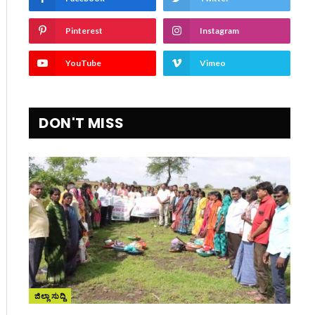
Pinterest
Instagram
YouTube
Vimeo
DON'T MISS
ite
ಜಿಲ್ಲಾ ಸುದ್ದಿ