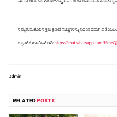
ಎಂದು ಆರೋಪಿಗಳು ಹೇಳಿದ್ದಾರೆ. ಇದರಿಂದ ಅನುಮಾನಗೊಂಡು ಸೈಬರ್ 
ನಮ್ಮತುಮಕೂರಿನ ಕ್ಷಣ ಕ್ಷಣದ ಸುದ್ದಿಗಳನ್ನು ನಿರಂತರವಾಗಿ ಪಡೆಯಲು ನ
ಗ್ರೂಪ್ ಗೆ ಜಾಯಿನ್ ಆಗಿ:
https://chat.whatsapp.com/ISm
admin
RELATED
POSTS