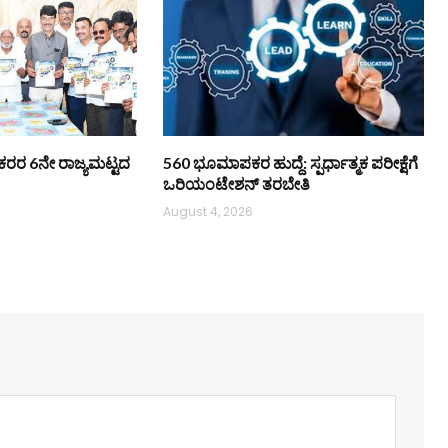
ಿ ನೌಕರರ 6ನೇ ರಾಜ್ಯಮಟ್ಟದ
560 ಭೂಮಾಪಕರ ಹುದ್ದೆ: ಸ್ಪರ್ಧಾತ್ಮಕ ಪರೀಕ್ಷೆಗೆ
ಒರಿಯಂಟೇಶನ್ ತರಬೇತಿ
August 4, 2026