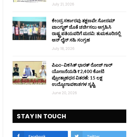
July 21, 2026
ಕೇಂದ್ರ ಸರ್ಕಾರವು ತಕ್ಷಣವೇ ಸೋನಮ್
ವಾಂಗ್ಚುಕ್ ಜೊತೆ ಚರ್ಚಿಸಲು ಆಗ್ರಹಿಸಿ
ರಾಷ್ಟ್ರಪತಿಯವರಿಗೆ ಮನವಿ: ತುಮಕೂರಿನಲ್ಲಿ
ಆನ್‌ ಲೈನ್ ಸಹಿ ಸಂಗ್ರಹ
July 18, 2026
ಪಿಎಂ–ವಿಕಸಿತ್ ಭಾರತ್ ರೋಜ್‌ ಗಾರ್
ಯೋಜನೆಯಡಿ ₹2,400 ಕೋಟಿ
ಪ್ರೋತ್ಸಾಹಧನ ವಿತರಣೆ: 15 ಲಕ್ಷ
ಉದ್ಯೋಗಾವಕಾಶಗಳ ಸೃಷ್ಟಿ
June 20, 2026
STAY IN TOUCH
Facebook
Twitter