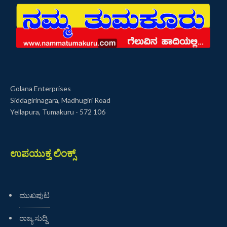
Golana Enterprises
Siddagirinagara, Madhugiri Road
Yellapura, Tumakuru - 572 106
ಉಪಯುಕ್ತ ಲಿಂಕ್ಸ್
ಮುಖಪುಟ
ರಾಜ್ಯ ಸುದ್ದಿ