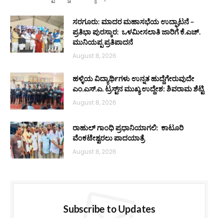
ಸರಗೂರು: ಮಾದರ ಮಹಾಸಭೆಯ ಉದ್ಘಾಟನೆ –
ಪ್ರತಿಭಾ ಪುರಸ್ಕಾರ: ಒಳಮೀಸಲಾತಿ ಜಾರಿಗೆ ಕೆ.ಎಚ್.
ಮುನಿಯಪ್ಪ ಪ್ರತಿಪಾದನೆ
August 8, 2026
ಹಳ್ಳಿಯ ವಿದ್ಯಾರ್ಥಿಗಳು ಉನ್ನತ ಹುದ್ದೆಗೇರುವುದೇ
ಎಂ.ಎಸ್.ಎ. ಟ್ರಸ್ಟ್‌ನ ಮುಖ್ಯ ಉದ್ದೇಶ: ಶಿವರಾಮ ಶೆಟ್ಟಿ
August 8, 2026
ರಾಹುಲ್ ಗಾಂಧಿ ಪ್ರಧಾನಿಯಾಗಲಿ: ಕಾಟೂರಿ
ವೆಂಕಟೇಶ್ವರಲು ಪಾದಯಾತ್ರೆ
August 8, 2026
Subscribe to Updates