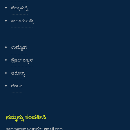
ಜಿಲ್ಲಾ ಸುದ್ದಿ
ತಾಲೂಕುಸುದ್ದಿ
ಉದ್ಯೋಗ
ಸ್ಪೆಷಲ್ ನ್ಯೂಸ್
ಆರೋಗ್ಯ
ಲೇಖನ
ನಮ್ಮನ್ನು ಸಂಪರ್ಕಿಸಿ
nammatumakuru9@gmail.com